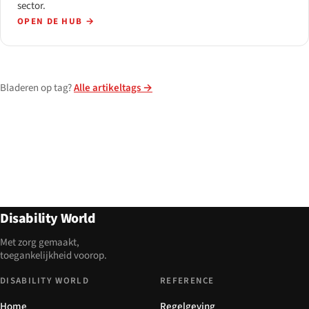
sector.
OPEN DE HUB
→
Bladeren op tag?
Alle artikeltags →
Disability World
Met zorg gemaakt,
toegankelijkheid voorop.
DISABILITY WORLD
REFERENCE
Home
Regelgeving