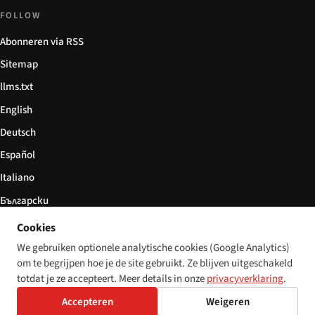
FOLLOW
Abonneren via RSS
Sitemap
llms.txt
English
Deutsch
Español
Italiano
Български
简体中文
Cookies
We gebruiken optionele analytische cookies (Google Analytics)
om te begrijpen hoe je de site gebruikt. Ze blijven uitgeschakeld
totdat je ze accepteert. Meer details in onze
privacyverklaring
.
© 2026 Disability World. Alle rechten voorbehouden.
Cookie settings
Accepteren
Weigeren
English
Deutsch
Español
Italiano
Български
简体中文
Polski
Français
Nederlands
Taal: