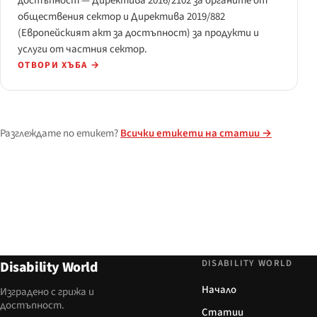
достъпност — Директива 2016/2102 за органите от
обществения сектор и Директива 2019/882
(Европейският акт за достъпност) за продукти и
услуги от частния сектор.
ОТВОРИ ХЪБА
→
Разглеждате по етикет?
Всички етикети на статии →
DISABILITY WORLD
Disability World
Начало
Изградено с грижа и
достъпност.
Статии