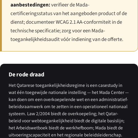
aanbestedingen:
verifieer de Mada-
certificeringsstatus van het aangeboden product of de
dienst; documenteer WCAG 2.1 AA-conformiteit in de
technische specificatie; zorg voor een Mada-
toegankelijkheidsaudit vóór indiening van de offerte.
De rode draad
Het Qatarese toegankelijkheidsregime is een casestudy in
wat één toegewijde nationale instelling — het Mada Center —
kan doen om een overkoepelende wet en een administratief-
beleidsraamwerk om te zetten in een operationeel nationaal
systeem. Law 2/2004 biedt de overkoepeling; het Qatar-
beleid voor webtoegankelijkheid biedt de digitale basislijn;
het Arbeidswetboek biedt de werkhefboom; Mada biedt de
uitvoeringscapaciteit en het regionale beleidsleiderschap.