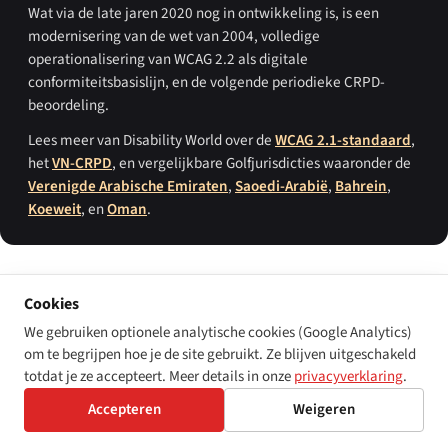
Wat via de late jaren 2020 nog in ontwikkeling is, is een
modernisering van de wet van 2004, volledige
operationalisering van WCAG 2.2 als digitale
conformiteitsbasislijn, en de volgende periodieke CRPD-
beoordeling.
Lees meer van Disability World over de
WCAG 2.1-standaard
,
het
VN-CRPD
, en vergelijkbare Golfjurisdicties waaronder de
Verenigde Arabische Emiraten
,
Saoedi-Arabië
,
Bahrein
,
Koeweit
, en
Oman
.
Cookies
PRIMAIRE BRONNEN
We gebruiken optionele analytische cookies (Google Analytics)
Permanente Grondwet van de Staat Qatar (
الدستور الدائم لدولة قطر
),
om te begrijpen hoe je de site gebruikt. Ze blijven uitgeschakeld
aangenomen bij referendum op 29 april 2003, van kracht per 9 juni
totdat je ze accepteert. Meer details in onze
privacyverklaring
.
2005 — artikelen 18 en 49.
Accepteren
Weigeren
Wet nr. 2 van 2004 inzake personen met speciale behoeften (
قانون رقم
2 لسنة 2004 بشأن المعاقين
), Staatscourant van de Staat Qatar.