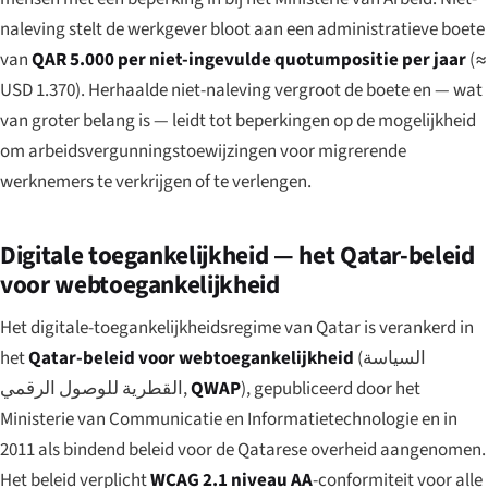
naleving stelt de werkgever bloot aan een administratieve boete
van
QAR 5.000 per niet-ingevulde quotumpositie per jaar
(≈
USD 1.370). Herhaalde niet-naleving vergroot de boete en — wat
van groter belang is — leidt tot beperkingen op de mogelijkheid
om arbeidsvergunningstoewijzingen voor migrerende
werknemers te verkrijgen of te verlengen.
Digitale toegankelijkheid — het Qatar-beleid
voor webtoegankelijkheid
Het digitale-toegankelijkheidsregime van Qatar is verankerd in
het
Qatar-beleid voor webtoegankelijkheid
(
السياسة
القطرية للوصول الرقمي
,
QWAP
), gepubliceerd door het
Ministerie van Communicatie en Informatietechnologie en in
2011 als bindend beleid voor de Qatarese overheid aangenomen.
Het beleid verplicht
WCAG 2.1 niveau AA
-conformiteit voor alle