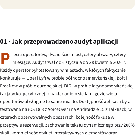
01 · Jak przeprowadzono audyt aplikacji
P
ięciu operatorów, dwanaście miast, cztery obszary, cztery
miesiące. Audyt trwał od 6 stycznia do 28 kwietnia 2026 r.
Każdy operator był testowany w miastach, w których faktycznie
konkuruje — Uber i Lyft w próbie północnoamerykańskiej, Bolt i
FreeNow w próbie europejskiej, DiDi w próbie latynoamerykańskiej
i azjatycko-pacyficznej, z nakładaniem się tam, gdzie wielu
operatorów obsługuje to samo miasto. Dostępność aplikacji była
testowana na iOS 18.3 z VoiceOver i na Androidzie 15 z TalkBack, w
czterech obserwowalnych obszarach: kolejność fokusa w
przepływie rezerwacji, zachowanie tekstu dynamicznego przy 200%
skali, kompletność etykiet interaktywnych elementów oraz