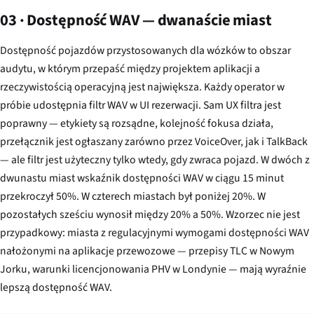
03 · Dostępność WAV — dwanaście miast
Dostępność pojazdów przystosowanych dla wózków to obszar
audytu, w którym przepaść między projektem aplikacji a
rzeczywistością operacyjną jest największa. Każdy operator w
próbie udostępnia filtr WAV w UI rezerwacji. Sam UX filtra jest
poprawny — etykiety są rozsądne, kolejność fokusa działa,
przełącznik jest ogłaszany zarówno przez VoiceOver, jak i TalkBack
— ale filtr jest użyteczny tylko wtedy, gdy zwraca pojazd. W dwóch z
dwunastu miast wskaźnik dostępności WAV w ciągu 15 minut
przekroczył 50%. W czterech miastach był poniżej 20%. W
pozostałych sześciu wynosił między 20% a 50%. Wzorzec nie jest
przypadkowy: miasta z regulacyjnymi wymogami dostępności WAV
nałożonymi na aplikacje przewozowe — przepisy TLC w Nowym
Jorku, warunki licencjonowania PHV w Londynie — mają wyraźnie
lepszą dostępność WAV.