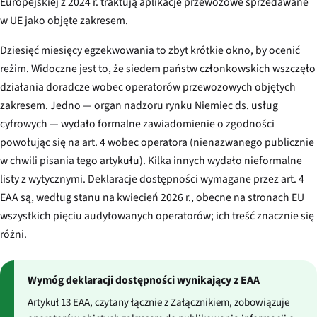
Europejskiej z 2024 r. traktują aplikacje przewozowe sprzedawane
w UE jako objęte zakresem.
Dziesięć miesięcy egzekwowania to zbyt krótkie okno, by ocenić
reżim. Widoczne jest to, że siedem państw członkowskich wszczęło
działania doradcze wobec operatorów przewozowych objętych
zakresem. Jedno — organ nadzoru rynku Niemiec ds. usług
cyfrowych — wydało formalne zawiadomienie o zgodności
powołując się na art. 4 wobec operatora (nienazwanego publicznie
w chwili pisania tego artykułu). Kilka innych wydało nieformalne
listy z wytycznymi. Deklaracje dostępności wymagane przez art. 4
EAA są, według stanu na kwiecień 2026 r., obecne na stronach EU
wszystkich pięciu audytowanych operatorów; ich treść znacznie się
różni.
Wymóg deklaracji dostępności wynikający z EAA
Artykuł 13 EAA, czytany łącznie z Załącznikiem, zobowiązuje