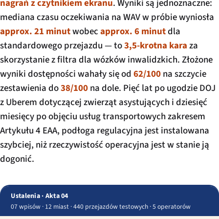
nagrań z czytnikiem ekranu
. Wyniki są jednoznaczne:
mediana czasu oczekiwania na WAV w próbie wyniosła
approx. 21 minut
wobec
approx. 6 minut
dla
standardowego przejazdu — to
3,5-krotna kara
za
skorzystanie z filtra dla wózków inwalidzkich. Złożone
wyniki dostępności wahały się od
62/100
na szczycie
zestawienia do
38/100
na dole. Pięć lat po ugodzie DOJ
z Uberem dotyczącej zwierząt asystujących i dziesięć
miesięcy po objęciu usług transportowych zakresem
Artykułu 4 EAA, podłoga regulacyjna jest instalowana
szybciej, niż rzeczywistość operacyjna jest w stanie ją
dogonić.
Ustalenia · Akta 04
07 wpisów · 12 miast · 440 przejazdów testowych · 5 operatorów