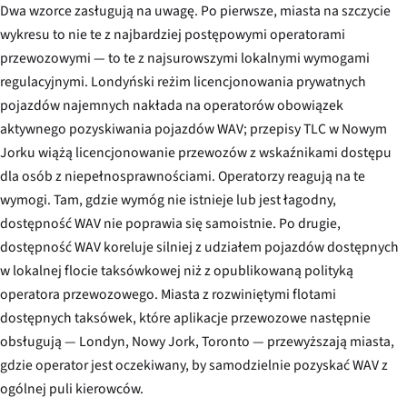
Dwa wzorce zasługują na uwagę. Po pierwsze, miasta na szczycie
wykresu to nie te z najbardziej postępowymi operatorami
przewozowymi — to te z najsurowszymi lokalnymi wymogami
regulacyjnymi. Londyński reżim licencjonowania prywatnych
pojazdów najemnych nakłada na operatorów obowiązek
aktywnego pozyskiwania pojazdów WAV; przepisy TLC w Nowym
Jorku wiążą licencjonowanie przewozów z wskaźnikami dostępu
dla osób z niepełnosprawnościami. Operatorzy reagują na te
wymogi. Tam, gdzie wymóg nie istnieje lub jest łagodny,
dostępność WAV nie poprawia się samoistnie. Po drugie,
dostępność WAV koreluje silniej z udziałem pojazdów dostępnych
w lokalnej flocie taksówkowej niż z opublikowaną polityką
operatora przewozowego. Miasta z rozwiniętymi flotami
dostępnych taksówek, które aplikacje przewozowe następnie
obsługują — Londyn, Nowy Jork, Toronto — przewyższają miasta,
gdzie operator jest oczekiwany, by samodzielnie pozyskać WAV z
ogólnej puli kierowców.