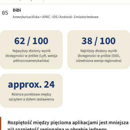
DiDi
05
Ameryka Łacińska + APAC · iOS / Android · 3 miasta testowe
62 / 100
38 / 100
Najwyższy złożony wynik
Najniższy złożony wynik
dostępności w próbie (Lyft, wersja
dostępności w próbie (DiDi,
północnoamerykańska)
uśredniona wersja regionalna)
approx. 24
Różnica punktowa między
szczytem a dołem zestawienia
Rozpiętość między pięcioma aplikacjami jest mniejsza
niż rozpiętość regionalna w obrębie jednego