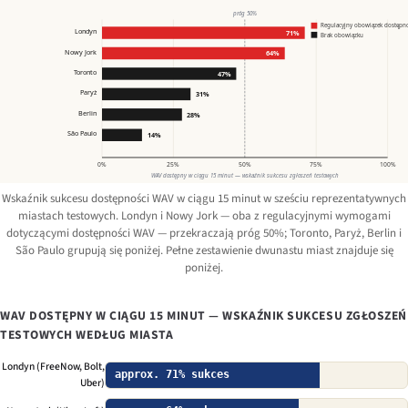
próg 50%
Regulacyjny obowiązek dostępn
Londyn
71%
Brak obowiązku
Nowy Jork
64%
Toronto
47%
Paryż
31%
Berlin
28%
São Paulo
14%
0%
25%
50%
75%
100%
WAV dostępny w ciągu 15 minut — wskaźnik sukcesu zgłoszeń testowych
Wskaźnik sukcesu dostępności WAV w ciągu 15 minut w sześciu reprezentatywnych
miastach testowych. Londyn i Nowy Jork — oba z regulacyjnymi wymogami
dotyczącymi dostępności WAV — przekraczają próg 50%; Toronto, Paryż, Berlin i
São Paulo grupują się poniżej. Pełne zestawienie dwunastu miast znajduje się
poniżej.
WAV DOSTĘPNY W CIĄGU 15 MINUT — WSKAŹNIK SUKCESU ZGŁOSZEŃ
TESTOWYCH WEDŁUG MIASTA
Londyn (FreeNow, Bolt,
approx. 71% sukces
Uber)