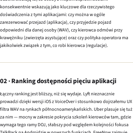
konsekwentnie wskazują jako kluczowe dla rzeczywistego
doświadczenia z tymi aplikacjami: czy można w ogóle
zarezerwować przejazd (aplikacja), czy przyjedzie pojazd
odpowiedni dla danej osoby (WAV), czy kierowca odmówi przy
krawężniku (zwierzęta asystujące) oraz czy polityka operatora ma
jakikolwiek związek z tym, co robi kierowca (regulacje).
02 · Ranking dostępności pięciu aplikacji
Łączny ranking jest bliższy, niż się wydaje. Lyft nieznacznie
prowadzi dzięki wersji iOS z VoiceOver i stosunkowo dojrzałemu UX
filtra WAV na rynkach północnoamerykańskich. Uber plasuje się tuż
za nim — mocny w zakresie pokrycia szkoleń kierowców tam, gdzie
wymaga tego ramy DOJ, słabszy pod względem kolejności fokusa
TalkBack na Androidzie w nowszych funkcjach. FreeNow zajmuje