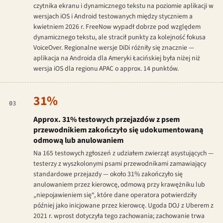
czytnika ekranu i dynamicznego tekstu na poziomie aplikacji w
wersjach iOS i Android testowanych między styczniem a
kwietniem 2026 r. FreeNow wypadł dobrze pod względem
dynamicznego tekstu, ale stracił punkty za kolejność fokusa
VoiceOver. Regionalne wersje DiDi różniły się znacznie —
aplikacja na Androida dla Ameryki Łacińskiej była niżej niż
wersja iOS dla regionu APAC o approx. 14 punktów.
31%
03
Approx. 31% testowych przejazdów z psem
przewodnikiem zakończyło się udokumentowaną
odmową lub anulowaniem
Na 165 testowych zgłoszeń z udziałem zwierząt asystujących —
testerzy z wyszkolonymi psami przewodnikami zamawiający
standardowe przejazdy — około 31% zakończyło się
anulowaniem przez kierowcę, odmową przy krawężniku lub
„niepojawieniem się“, które dane operatora potwierdziły
później jako inicjowane przez kierowcę. Ugoda DOJ z Uberem z
2021 r. wprost dotyczyła tego zachowania; zachowanie trwa