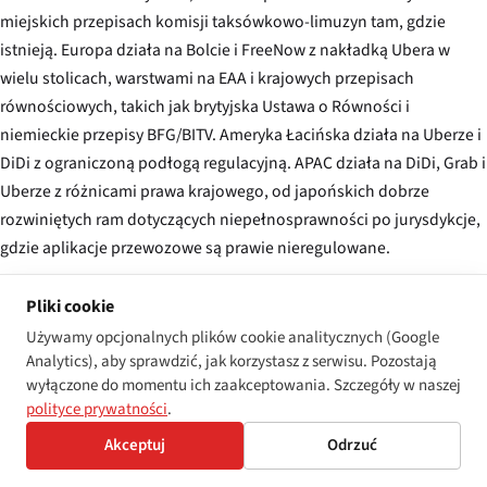
miejskich przepisach komisji taksówkowo-limuzyn tam, gdzie
istnieją. Europa działa na Bolcie i FreeNow z nakładką Ubera w
wielu stolicach, warstwami na EAA i krajowych przepisach
równościowych, takich jak brytyjska Ustawa o Równości i
niemieckie przepisy BFG/BITV. Ameryka Łacińska działa na Uberze i
DiDi z ograniczoną podłogą regulacyjną. APAC działa na DiDi, Grab i
Uberze z różnicami prawa krajowego, od japońskich dobrze
rozwiniętych ram dotyczących niepełnosprawności po jurysdykcje,
gdzie aplikacje przewozowe są prawie nieregulowane.
Trzy wątki regulacyjne zaciskają się jednocześnie. Pierwszy to
Pliki cookie
obowiązki po stronie podaży typu nowojorsko-londyńskiego —
Używamy opcjonalnych plików cookie analitycznych (Google
wskaźniki dostępności powiązane z licencjami operacyjnymi.
Analytics), aby sprawdzić, jak korzystasz z serwisu. Pozostają
Działają tam, gdzie są przyjęte, ale wymagają architektury
wyłączone do momentu ich zaakceptowania. Szczegóły w naszej
regulacyjnej, której większość miast nie posiada. Drugi to
polityce prywatności
.
egzekwowanie oparte na zachowaniu w stylu DOJ-Uber —
Akceptuj
Odrzuć
rozstrzyganie konkretnych roszczeń i wykorzystywanie ugody do