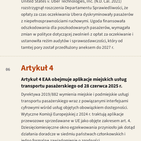
United States v. Uber Technologies, Inc.
(N.D. Cal. 2021)
rozstrzygnął roszczenia Departamentu Sprawiedliwości, że
opłaty za czas oczekiwania Ubera dyskryminowały pasażerów
z niepełnosprawnościami ruchowymi. Ugoda finansowała
odszkodowania dla poszkodowanych pasażerów, wymagała
zmian w polityce dotyczącej zwolnień z opłat za oczekiwanie i
ustanowiła reżim audytów i sprawozdawczości, który od
tamtej pory został przedłużony aneksem do 2027 r.
Artykuł 4
06
Artykuł 4 EAA obejmuje aplikacje miejskich usług
transportu pasażerskiego od 28 czerwca 2025 r.
Dyrektywa 2019/882 wymienia miejskie i podmiejskie usługi
transportu pasażerskiego wraz z powiązanymi interfejsami
cyfrowymi wśród usług objętych obowiązkiem dostępności.
Wytyczne Komisji Europejskiej z 2024 r. traktują aplikacje
przewozowe sprzedawane w UE jako objęte zakresem art. 4.
Dziesięciomiesięczne okno egzekwowania przyniosło jak dotąd
działania doradcze w siedmiu państwach członkowskich i
jedno formalne zawiadomienie o zgodności.