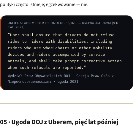
polityki często istnieje; egzekwowanie — nie.
UNITED STATES V. UBER TECHNOLOGIES, INC.
— UMOWA UGODOWA (N.D.
CAL. 2021)
“Uber shall ensure that drivers do not refuse
rides to riders with disabilities, including
riders who use wheelchairs or other mobility
devices and riders accompanied by service
animals, and shall take prompt corrective action
when such refusals are reported.”
Wydział Praw Obywatelskich DOJ · Sekcja Praw Osób z
Niepełnosprawnościami · ugoda 2021
05 · Ugoda DOJ z Uberem, pięć lat później