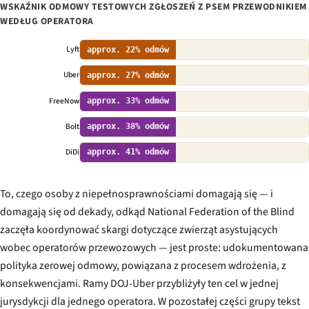
WSKAŹNIK ODMOWY TESTOWYCH ZGŁOSZEŃ Z PSEM PRZEWODNIKIEM
WEDŁUG OPERATORA
Lyft
approx. 22% odmów
Uber
approx. 27% odmów
FreeNow
approx. 33% odmów
Bolt
approx. 38% odmów
DiDi
approx. 41% odmów
To, czego osoby z niepełnosprawnościami domagają się — i
domagają się od dekady, odkąd National Federation of the Blind
zaczęła koordynować skargi dotyczące zwierząt asystujących
wobec operatorów przewozowych — jest proste: udokumentowana
polityka zerowej odmowy, powiązana z procesem wdrożenia, z
konsekwencjami. Ramy DOJ-Uber przybliżyły ten cel w jednej
jurysdykcji dla jednego operatora. W pozostałej części grupy tekst