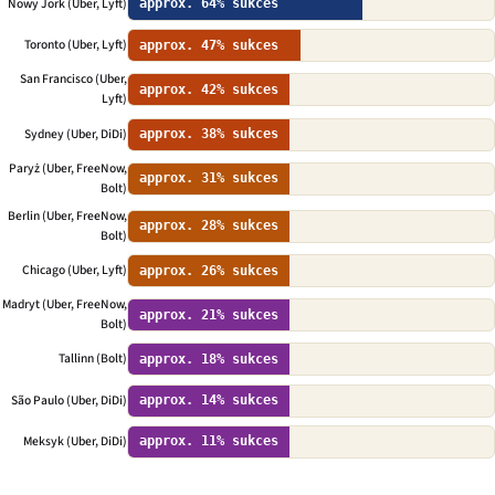
Nowy Jork (Uber, Lyft)
approx. 64% sukces
Toronto (Uber, Lyft)
approx. 47% sukces
San Francisco (Uber,
approx. 42% sukces
Lyft)
Sydney (Uber, DiDi)
approx. 38% sukces
Paryż (Uber, FreeNow,
approx. 31% sukces
Bolt)
Berlin (Uber, FreeNow,
approx. 28% sukces
Bolt)
Chicago (Uber, Lyft)
approx. 26% sukces
Madryt (Uber, FreeNow,
approx. 21% sukces
Bolt)
Tallinn (Bolt)
approx. 18% sukces
São Paulo (Uber, DiDi)
approx. 14% sukces
Meksyk (Uber, DiDi)
approx. 11% sukces