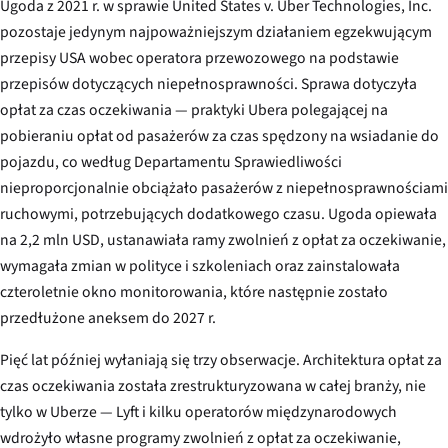
Ugoda z 2021 r. w sprawie
United States v. Uber Technologies, Inc.
pozostaje jedynym najpoważniejszym działaniem egzekwującym
przepisy USA wobec operatora przewozowego na podstawie
przepisów dotyczących niepełnosprawności. Sprawa dotyczyła
opłat za czas oczekiwania — praktyki Ubera polegającej na
pobieraniu opłat od pasażerów za czas spędzony na wsiadanie do
pojazdu, co według Departamentu Sprawiedliwości
nieproporcjonalnie obciążało pasażerów z niepełnosprawnościami
ruchowymi, potrzebujących dodatkowego czasu. Ugoda opiewała
na 2,2 mln USD, ustanawiała ramy zwolnień z opłat za oczekiwanie,
wymagała zmian w polityce i szkoleniach oraz zainstalowała
czteroletnie okno monitorowania, które następnie zostało
przedłużone aneksem do 2027 r.
Pięć lat później wyłaniają się trzy obserwacje. Architektura opłat za
czas oczekiwania została zrestrukturyzowana w całej branży, nie
tylko w Uberze — Lyft i kilku operatorów międzynarodowych
wdrożyło własne programy zwolnień z opłat za oczekiwanie,