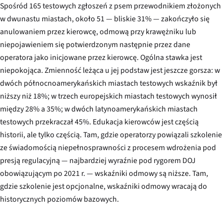
Spośród 165 testowych zgłoszeń z psem przewodnikiem złożonych
w dwunastu miastach, około 51 — bliskie 31% — zakończyło się
anulowaniem przez kierowcę, odmową przy krawężniku lub
niepojawieniem się potwierdzonym następnie przez dane
operatora jako inicjowane przez kierowcę. Ogólna stawka jest
niepokojąca. Zmienność leżąca u jej podstaw jest jeszcze gorsza: w
dwóch północnoamerykańskich miastach testowych wskaźnik był
niższy niż 18%; w trzech europejskich miastach testowych wynosił
między 28% a 35%; w dwóch latynoamerykańskich miastach
testowych przekraczał 45%. Edukacja kierowców jest częścią
historii, ale tylko częścią. Tam, gdzie operatorzy powiązali szkolenie
ze świadomością niepełnosprawności z procesem wdrożenia pod
presją regulacyjną — najbardziej wyraźnie pod rygorem DOJ
obowiązującym po 2021 r. — wskaźniki odmowy są niższe. Tam,
gdzie szkolenie jest opcjonalne, wskaźniki odmowy wracają do
historycznych poziomów bazowych.