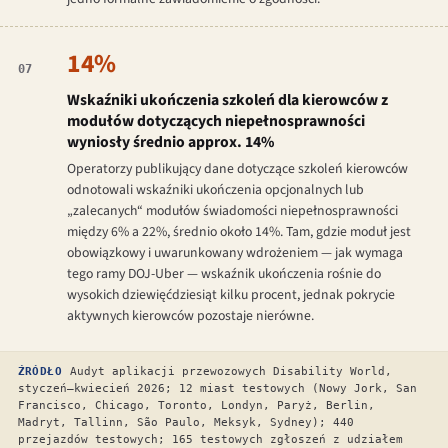
14%
07
Wskaźniki ukończenia szkoleń dla kierowców z
modułów dotyczących niepełnosprawności
wyniosły średnio approx. 14%
Operatorzy publikujący dane dotyczące szkoleń kierowców
odnotowali wskaźniki ukończenia opcjonalnych lub
„zalecanych“ modułów świadomości niepełnosprawności
między 6% a 22%, średnio około 14%. Tam, gdzie moduł jest
obowiązkowy i uwarunkowany wdrożeniem — jak wymaga
tego ramy DOJ-Uber — wskaźnik ukończenia rośnie do
wysokich dziewięćdziesiąt kilku procent, jednak pokrycie
aktywnych kierowców pozostaje nierówne.
ŹRÓDŁO
Audyt aplikacji przewozowych Disability World,
styczeń–kwiecień 2026; 12 miast testowych (Nowy Jork, San
Francisco, Chicago, Toronto, Londyn, Paryż, Berlin,
Madryt, Tallinn, São Paulo, Meksyk, Sydney); 440
przejazdów testowych; 165 testowych zgłoszeń z udziałem