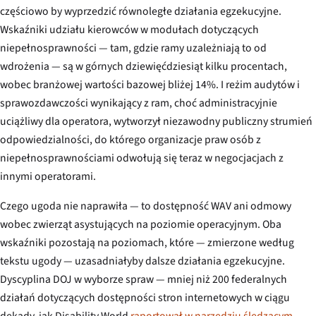
częściowo by wyprzedzić równoległe działania egzekucyjne.
Wskaźniki udziału kierowców w modułach dotyczących
niepełnosprawności — tam, gdzie ramy uzależniają to od
wdrożenia — są w górnych dziewięćdziesiąt kilku procentach,
wobec branżowej wartości bazowej bliżej 14%. I reżim audytów i
sprawozdawczości wynikający z ram, choć administracyjnie
uciążliwy dla operatora, wytworzył niezawodny publiczny strumień
odpowiedzialności, do którego organizacje praw osób z
niepełnosprawnościami odwołują się teraz w negocjacjach z
innymi operatorami.
Czego ugoda nie naprawiła — to dostępność WAV ani odmowy
wobec zwierząt asystujących na poziomie operacyjnym. Oba
wskaźniki pozostają na poziomach, które — zmierzone według
tekstu ugody — uzasadniałyby dalsze działania egzekucyjne.
Dyscyplina DOJ w wyborze spraw — mniej niż 200 federalnych
działań dotyczących dostępności stron internetowych w ciągu