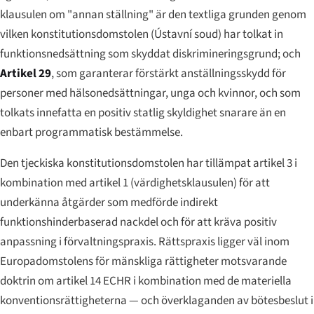
klausulen om "annan ställning" är den textliga grunden genom
vilken konstitutionsdomstolen (
Ústavní soud
) har tolkat in
funktionsnedsättning som skyddat diskrimineringsgrund; och
Artikel 29
, som garanterar förstärkt anställningsskydd för
personer med hälsonedsättningar, unga och kvinnor, och som
tolkats innefatta en positiv statlig skyldighet snarare än en
enbart programmatisk bestämmelse.
Den tjeckiska konstitutionsdomstolen har tillämpat artikel 3 i
kombination med artikel 1 (värdighetsklausulen) för att
underkänna åtgärder som medförde indirekt
funktionshinderbaserad nackdel och för att kräva positiv
anpassning i förvaltningspraxis. Rättspraxis ligger väl inom
Europadomstolens för mänskliga rättigheter motsvarande
doktrin om artikel 14 ECHR i kombination med de materiella
konventionsrättigheterna — och överklaganden av bötesbeslut i