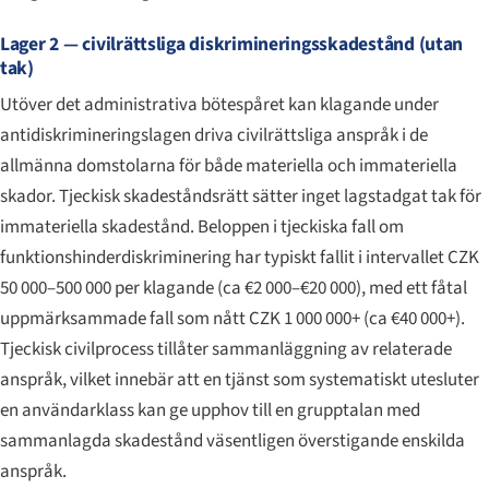
Lager 2 — civilrättsliga diskrimineringsskadestånd (utan
tak)
Utöver det administrativa bötespåret kan klagande under
antidiskrimineringslagen driva civilrättsliga anspråk i de
allmänna domstolarna för både materiella och immateriella
skador. Tjeckisk skadeståndsrätt sätter inget lagstadgat tak för
immateriella skadestånd. Beloppen i tjeckiska fall om
funktionshinderdiskriminering har typiskt fallit i intervallet CZK
50 000–500 000 per klagande (ca €2 000–€20 000), med ett fåtal
uppmärksammade fall som nått CZK 1 000 000+ (ca €40 000+).
Tjeckisk civilprocess tillåter sammanläggning av relaterade
anspråk, vilket innebär att en tjänst som systematiskt utesluter
en användarklass kan ge upphov till en grupptalan med
sammanlagda skadestånd väsentligen överstigande enskilda
anspråk.