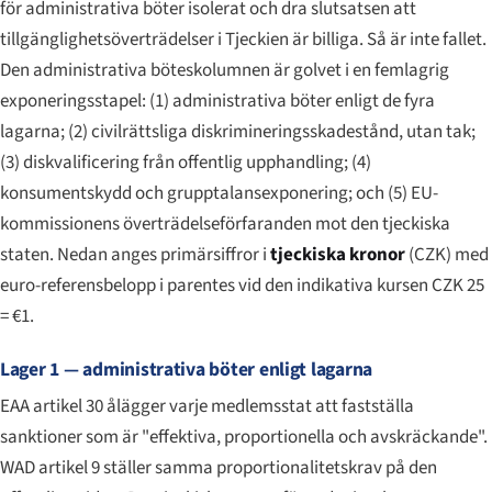
för administrativa böter isolerat och dra slutsatsen att
tillgänglighetsöverträdelser i Tjeckien är billiga. Så är inte fallet.
Den administrativa böteskolumnen är golvet i en femlagrig
exponeringsstapel: (1) administrativa böter enligt de fyra
lagarna; (2) civilrättsliga diskrimineringsskadestånd, utan tak;
(3) diskvalificering från offentlig upphandling; (4)
konsumentskydd och grupptalansexponering; och (5) EU-
kommissionens överträdelseförfaranden mot den tjeckiska
staten. Nedan anges primärsiffror i
tjeckiska kronor
(CZK) med
euro-referensbelopp i parentes vid den indikativa kursen CZK 25
= €1.
Lager 1 — administrativa böter enligt lagarna
EAA artikel 30 ålägger varje medlemsstat att fastställa
sanktioner som är "effektiva, proportionella och avskräckande".
WAD artikel 9 ställer samma proportionalitetskrav på den