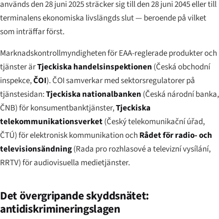
används den 28 juni 2025 sträcker sig till den 28 juni 2045 eller till
terminalens ekonomiska livslängds slut — beroende på vilket
som inträffar först.
Marknadskontrollmyndigheten för EAA-reglerade produkter och
tjänster är
Tjeckiska handelsinspektionen
(
Česká obchodní
inspekce
,
ČOI
). ČOI samverkar med sektorsregulatorer på
tjänstesidan:
Tjeckiska nationalbanken
(
Česká národní banka
,
ČNB) för konsumentbanktjänster,
Tjeckiska
telekommunikationsverket
(
Český telekomunikační úřad
,
ČTÚ) för elektronisk kommunikation och
Rådet för radio- och
televisionsändning
(
Rada pro rozhlasové a televizní vysílání
,
RRTV) för audiovisuella medietjänster.
Det övergripande skyddsnätet:
antidiskrimineringslagen