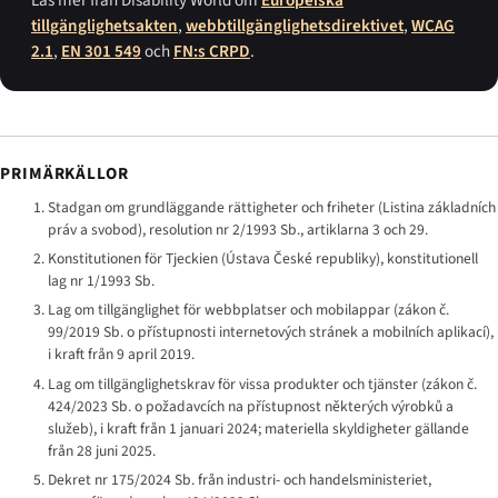
tillgänglighetsakten
,
webbtillgänglighetsdirektivet
,
WCAG
2.1
,
EN 301 549
och
FN:s CRPD
.
PRIMÄRKÄLLOR
Stadgan om grundläggande rättigheter och friheter (
Listina základních
práv a svobod
), resolution nr 2/1993 Sb., artiklarna 3 och 29.
Konstitutionen för Tjeckien (
Ústava České republiky
), konstitutionell
lag nr 1/1993 Sb.
Lag om tillgänglighet för webbplatser och mobilappar (
zákon č.
99/2019 Sb. o přístupnosti internetových stránek a mobilních aplikací
),
i kraft från 9 april 2019.
Lag om tillgänglighetskrav för vissa produkter och tjänster (
zákon č.
424/2023 Sb. o požadavcích na přístupnost některých výrobků a
služeb
), i kraft från 1 januari 2024; materiella skyldigheter gällande
från 28 juni 2025.
Dekret nr 175/2024 Sb. från industri- och handelsministeriet,