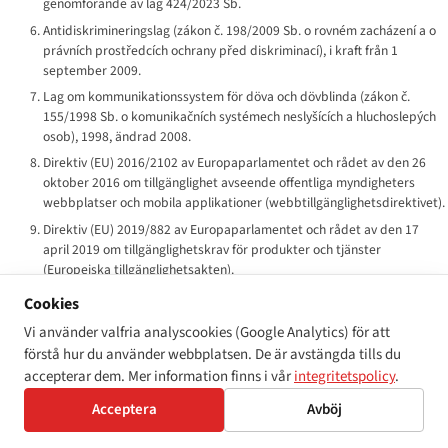
genomförande av lag 424/2023 Sb.
Antidiskrimineringslag (
zákon č. 198/2009 Sb. o rovném zacházení a o
právních prostředcích ochrany před diskriminací
), i kraft från 1
september 2009.
Lag om kommunikationssystem för döva och dövblinda (
zákon č.
155/1998 Sb. o komunikačních systémech neslyšících a hluchoslepých
osob
), 1998, ändrad 2008.
Direktiv (EU) 2016/2102 av Europaparlamentet och rådet av den 26
oktober 2016 om tillgänglighet avseende offentliga myndigheters
webbplatser och mobila applikationer (webbtillgänglighetsdirektivet).
Direktiv (EU) 2019/882 av Europaparlamentet och rådet av den 17
april 2019 om tillgänglighetskrav för produkter och tjänster
(Europeiska tillgänglighetsakten).
Kommissionens genomförandebeslut (EU) 2018/1523 av den 11
Cookies
oktober 2018 om fastställande av en mall för
Vi använder valfria analyscookies (Google Analytics) för att
tillgänglighetsredogörelse.
förstå hur du använder webbplatsen. De är avstängda tills du
EN 301 549 v3.2.1 — Tillgänglighetskrav för IKT-produkter och tjänster.
accepterar dem. Mer information finns i vår
integritetspolicy
.
ETSI / CEN-CENELEC harmoniserad standard.
FN:s konvention om rättigheter för personer med
Acceptera
Avböj
funktionsnedsättning, ratificerad av Tjeckien den 28 september 2009; i