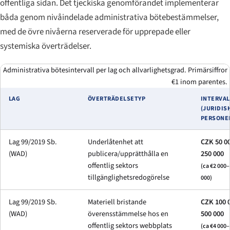
offentliga sidan. Det tjeckiska genomförandet implementerar
båda genom nivåindelade administrativa bötebestämmelser,
med de övre nivåerna reserverade för upprepade eller
systemiska överträdelser.
Administrativa bötesintervall per lag och allvarlighetsgrad. Primärsiffror
€1 inom parentes.
LAG
ÖVERTRÄDELSETYP
INTERVAL
(JURIDIS
PERSONE
Lag 99/2019 Sb.
Underlåtenhet att
CZK 50 0
(WAD)
publicera/upprätthålla en
250 000
offentlig sektors
(ca €2 000
tillgänglighetsredogörelse
000)
Lag 99/2019 Sb.
Materiell bristande
CZK 100 
(WAD)
överensstämmelse hos en
500 000
offentlig sektors webbplats
(ca €4 000