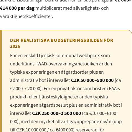
€14 000 per dag
multiplicerat med allvarlighets- och
varaktighetskoefficienter.
DEN REALISTISKA BUDGETERINGSBILDEN FÖR
2026
För en enskild tjeckisk kommunal webbplats som
underkänns i WAD-övervakningsmetodiken är den
typiska exponeringen en åtgärdsorder plus en
administrativ bot i intervallet
CZK 50 000–500 000
(ca
€2 000–€20 000). För en privat aktör som brister i EAA:s
produkt- eller tjänsteskyldigheter är den typiska
exponeringen åtgärdsbeslut plus en administrativ bot i
intervallet
CZK 250 000–2 500 000
(ca €10 000–€100
000), med den mycket allvarliga/upprepade nivån (upp
till CZK 10 000 000 / ca €400 000) reserverad för