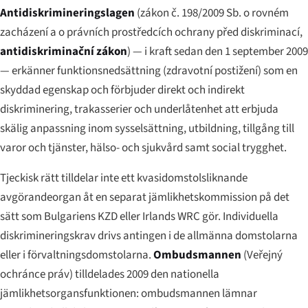
Antidiskrimineringslagen
(
zákon č. 198/2009 Sb. o rovném
zacházení a o právních prostředcích ochrany před diskriminací
,
antidiskriminační zákon
) — i kraft sedan den 1 september 2009
— erkänner funktionsnedsättning (
zdravotní postižení
) som en
skyddad egenskap och förbjuder direkt och indirekt
diskriminering, trakasserier och underlåtenhet att erbjuda
skälig anpassning inom sysselsättning, utbildning, tillgång till
varor och tjänster, hälso- och sjukvård samt social trygghet.
Tjeckisk rätt tilldelar inte ett kvasidomstolsliknande
avgörandeorgan åt en separat jämlikhetskommission på det
sätt som Bulgariens KZD eller Irlands WRC gör. Individuella
diskrimineringskrav drivs antingen i de allmänna domstolarna
eller i förvaltningsdomstolarna.
Ombudsmannen
(
Veřejný
ochránce práv
) tilldelades 2009 den nationella
jämlikhetsorgansfunktionen: ombudsmannen lämnar