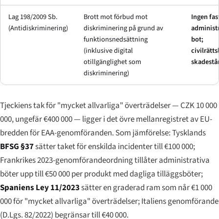
Lag 198/2009 Sb.
Brott mot förbud mot
Ingen fas
(Antidiskriminering)
diskriminering på grund av
administr
funktionsnedsättning
bot;
(inklusive digital
civilrätts
otillgänglighet som
skadestå
diskriminering)
Tjeckiens tak för "mycket allvarliga" överträdelser — CZK 10 000
000, ungefär €400 000 — ligger i det övre mellanregistret av EU-
bredden för EAA-genomföranden. Som jämförelse: Tysklands
BFSG §37
sätter taket för enskilda incidenter till €100 000;
Frankrikes 2023-genomförandeordning tillåter administrativa
böter upp till €50 000 per produkt med dagliga tilläggsböter;
Spaniens Ley 11/2023
sätter en graderad ram som når €1 000
000 för "mycket allvarliga" överträdelser; Italiens genomförande
(D.Lgs. 82/2022) begränsar till €40 000.