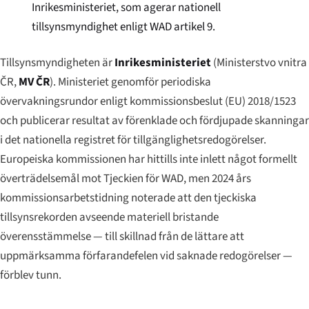
Inrikesministeriet, som agerar nationell
tillsynsmyndighet enligt WAD artikel 9.
Tillsynsmyndigheten är
Inrikesministeriet
(
Ministerstvo vnitra
ČR
,
MV ČR
). Ministeriet genomför periodiska
övervakningsrundor enligt kommissionsbeslut (EU) 2018/1523
och publicerar resultat av förenklade och fördjupade skanningar
i det nationella registret för tillgänglighetsredogörelser.
Europeiska kommissionen har hittills inte inlett något formellt
överträdelsemål mot Tjeckien för WAD, men 2024 års
kommissionsarbetstidning noterade att den tjeckiska
tillsynsrekorden avseende materiell bristande
överensstämmelse — till skillnad från de lättare att
uppmärksamma förfarandefelen vid saknade redogörelser —
förblev tunn.