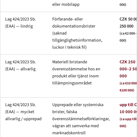
eller mobilapp
000)
Lag 424/2023 Sb.
Förfarande- eller
CZK 50 0
(EAA) — lindrig
dokumentationsbrister
250 000
(saknad
(ca €2 000
tillgänglighetsinformation,
000)
luckor i teknisk fil)
Lag 424/2023 Sb.
Materiell bristande
CZK 250
(EAA) — allvarlig
överensstämmelse hos en
000–2 5
produkt eller tjänst inom
000
tillämpningsområdet
(ca €10 000
€100 000)
Lag 424/2023 Sb.
Upprepade eller systemiska
upp till 
(EAA) — mycket
brister, falska
10 000 0
allvarlig / upprepad
överensstämmelseförklaringar,
(ca upp til
vägran att samverka med
000)
marknadskontroll