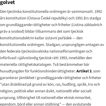
golvet
Den tjeckiska konstitutionella ordningen är sammansatt. 1992
års konstitution (
Ústava České republiky
) och 1991 års stadga
om grundläggande rättigheter och friheter (
Listina základních
práv a svobod
) bildar tillsammans det som tjeckisk
konstitutionsdoktrin kallar
ústavní pořádek
— den
konstitutionella ordningen. Stadgan, ursprungligen antagen av
den federala tjeckoslovakiska nationalförsamlingen och
införlivad i självständig tjeckisk rätt 1993, innehåller den
materiella rättighetskatalogen. Två bestämmelser bär
huvudtyngden för funktionshinderrättigheter:
Artikel 3
, som
garanterar jämlikhet i grundläggande rättigheter och friheter
"utan åtskillnad på grund av kön, ras, hudfärg, språk, tro och
religion, politisk eller annan åsikt, nationellt eller socialt
ursprung, tillhörighet till nationell eller etnisk minoritet,
egendom, börd eller annan ställning" — den avslutande