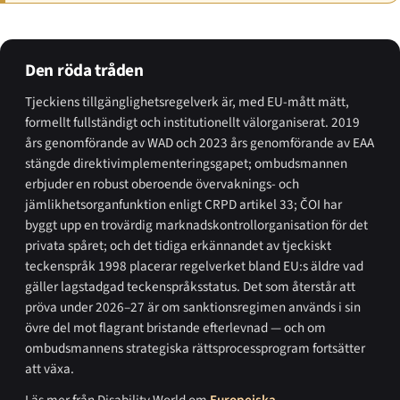
Den röda tråden
Tjeckiens tillgänglighetsregelverk är, med EU-mått mätt,
formellt fullständigt och institutionellt välorganiserat. 2019
års genomförande av WAD och 2023 års genomförande av EAA
stängde direktivimplementeringsgapet; ombudsmannen
erbjuder en robust oberoende övervaknings- och
jämlikhetsorganfunktion enligt CRPD artikel 33; ČOI har
byggt upp en trovärdig marknadskontrollorganisation för det
privata spåret; och det tidiga erkännandet av tjeckiskt
teckenspråk 1998 placerar regelverket bland EU:s äldre vad
gäller lagstadgad teckenspråksstatus. Det som återstår att
pröva under 2026–27 är om sanktionsregimen används i sin
övre del mot flagrant bristande efterlevnad — och om
ombudsmannens strategiska rättsprocessprogram fortsätter
att växa.
Läs mer från Disability World om
Europeiska