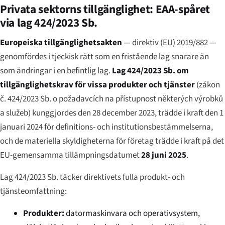
Privata sektorns tillgänglighet: EAA-spåret
via lag 424/2023 Sb.
Europeiska tillgänglighetsakten
— direktiv (EU) 2019/882 —
genomfördes i tjeckisk rätt som en fristående lag snarare än
som ändringar i en befintlig lag.
Lag 424/2023 Sb. om
tillgänglighetskrav för vissa produkter och tjänster
(
zákon
č. 424/2023 Sb. o požadavcích na přístupnost některých výrobků
a služeb
) kunggjordes den 28 december 2023, trädde i kraft den 1
januari 2024 för definitions- och institutionsbestämmelserna,
och de materiella skyldigheterna för företag trädde i kraft på det
EU-gemensamma tillämpningsdatumet
28 juni 2025
.
Lag 424/2023 Sb. täcker direktivets fulla produkt- och
tjänsteomfattning:
Produkter:
datormaskinvara och operativsystem,