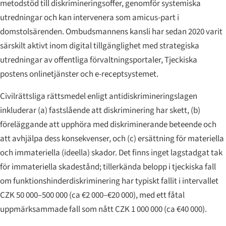
metodstöd till diskrimineringsoffer, genomför systemiska
utredningar och kan intervenera som amicus-part i
domstolsärenden. Ombudsmannens kansli har sedan 2020 varit
särskilt aktivt inom digital tillgänglighet med strategiska
utredningar av offentliga förvaltningsportaler, Tjeckiska
postens onlinetjänster och e-receptsystemet.
Civilrättsliga rättsmedel enligt antidiskrimineringslagen
inkluderar (a) fastslående att diskriminering har skett, (b)
föreläggande att upphöra med diskriminerande beteende och
att avhjälpa dess konsekvenser, och (c) ersättning för materiella
och immateriella (ideella) skador. Det finns inget lagstadgat tak
för immateriella skadestånd; tillerkända belopp i tjeckiska fall
om funktionshinderdiskriminering har typiskt fallit i intervallet
CZK 50 000–500 000 (ca €2 000–€20 000), med ett fåtal
uppmärksammade fall som nått CZK 1 000 000 (ca €40 000).