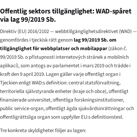
Offentlig sektors tillgänglighet: WAD-spåret
via lag 99/2019 Sb.
Direktiv (EU) 2016/2102 — webbtillgänglighetsdirektivet (WAD) —
genomfördes i tjeckisk rätt genom
lag 99/2019 Sb. om
tillgänglighet för webbplatser och mobilappar
(
zákon č.
99/2019 Sb. o přístupnosti internetových stránek a mobilních
aplikací
), som antogs av parlamentet i mars 2019 och trädde i
kraft den 9 april 2019. Lagen gäller varje offentligt organ i
Tjeckien enligt WAD:s definition: central statsförvaltning,
territoriella självstyrande enheter (
kraje
och
obce
), offentligt
finansierade universitet, offentliga forskningsinstitutioner,
public service-organ, offentligt ägda sjukvårdsinrättningar och
offentligrättsliga organ som uppfyller EU:s definitionstest.
Tre konkreta skyldigheter följer av lagen: