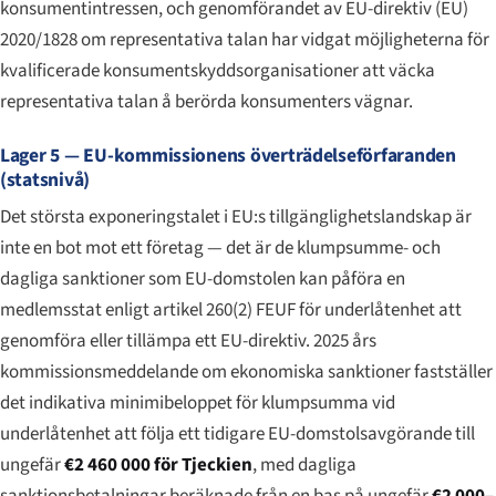
konsumentintressen, och genomförandet av EU-direktiv (EU)
2020/1828 om representativa talan har vidgat möjligheterna för
kvalificerade konsumentskyddsorganisationer att väcka
representativa talan å berörda konsumenters vägnar.
Lager 5 — EU-kommissionens överträdelseförfaranden
(statsnivå)
Det största exponeringstalet i EU:s tillgänglighetslandskap är
inte en bot mot ett företag — det är de klumpsumme- och
dagliga sanktioner som EU-domstolen kan påföra en
medlemsstat enligt artikel 260(2) FEUF för underlåtenhet att
genomföra eller tillämpa ett EU-direktiv. 2025 års
kommissionsmeddelande om ekonomiska sanktioner fastställer
det indikativa minimibeloppet för klumpsumma vid
underlåtenhet att följa ett tidigare EU-domstolsavgörande till
ungefär
€2 460 000 för Tjeckien
, med dagliga
sanktionsbetalningar beräknade från en bas på ungefär
€2 000–