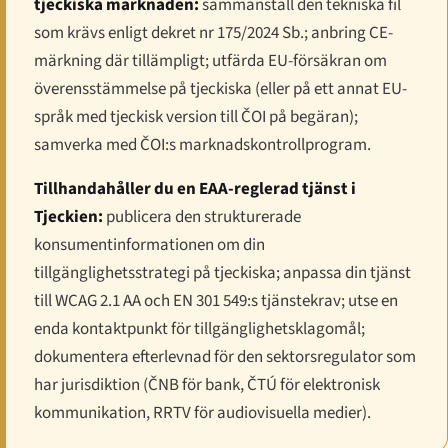
tjeckiska marknaden:
sammanställ den tekniska fil
som krävs enligt dekret nr 175/2024 Sb.; anbring CE-
märkning där tillämpligt; utfärda EU-försäkran om
överensstämmelse på tjeckiska (eller på ett annat EU-
språk med tjeckisk version till ČOI på begäran);
samverka med ČOI:s marknadskontrollprogram.
Tillhandahåller du en EAA-reglerad tjänst i
Tjeckien:
publicera den strukturerade
konsumentinformationen om din
tillgänglighetsstrategi på tjeckiska; anpassa din tjänst
till WCAG 2.1 AA och EN 301 549:s tjänstekrav; utse en
enda kontaktpunkt för tillgänglighetsklagomål;
dokumentera efterlevnad för den sektorsregulator som
har jurisdiktion (ČNB för bank, ČTÚ för elektronisk
kommunikation, RRTV för audiovisuella medier).