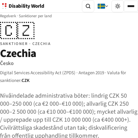
Disability World
Regelverk
·
Sanktioner per land
🇨🇿
SANKTIONER · CZECHIA
Czechia
Česko
Digital Services Accessibility Act (ZPDS) · Antagen 2019 · Valuta för
sanktioner:
CZK
Nivåindelade administrativa böter: lindrig CZK 50
000–250 000 (ca €2 000–€10 000); allvarlig CZK 250
000–2 500 000 (ca €10 000–€100 000); mycket allvarlig
/ upprepade upp till CZK 10 000 000 (ca €400 000+).
Civilrättsliga skadestånd utan tak; diskvalificering
från offentlig upphandling tillkommer.