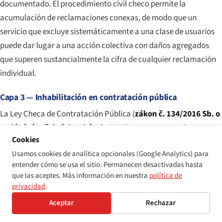
documentado. El procedimiento civil checo permite la
acumulación de reclamaciones conexas, de modo que un
servicio que excluye sistemáticamente a una clase de usuarios
puede dar lugar a una acción colectiva con daños agregados
que superen sustancialmente la cifra de cualquier reclamación
individual.
Capa 3 — Inhabilitación en contratación pública
La Ley Checa de Contratación Pública (
zákon č. 134/2016 Sb. o
zadávání veřejných zakázek
, ZZVZ), que transpone las
Cookies
Directivas de Contratación de la UE, exige a los poderes
Usamos cookies de analítica opcionales (Google Analytics) para
adjudicadores que tengan en cuenta la accesibilidad desde la
entender cómo se usa el sitio. Permanecen desactivadas hasta
fase de especificaciones técnicas y permite la exclusión de los
que las aceptes. Más información en nuestra
política de
licitadores que hayan cometido faltas profesionales graves —
privacidad
.
categoría que incluye las resoluciones de discriminación
Aceptar
Rechazar
relacionadas con la accesibilidad y las constataciones