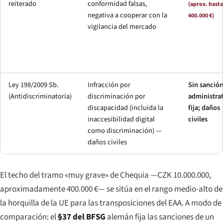
reiterado
conformidad falsas,
(aprox. hasta
negativa a cooperar con la
400.000 €)
vigilancia del mercado
Ley 198/2009 Sb.
Infracción por
Sin sanció
(Antidiscriminatoria)
discriminación por
administrat
discapacidad (incluida la
fija; daños
inaccesibilidad digital
civiles
como discriminación) —
daños civiles
El techo del tramo «muy grave» de Chequia —CZK 10.000.000,
aproximadamente 400.000 €— se sitúa en el rango medio-alto de
la horquilla de la UE para las transposiciones del EAA. A modo de
comparación: el
§37 del BFSG
alemán fija las sanciones de un