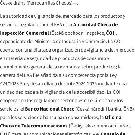
České dráhy
(Ferrocarriles Checos)—.
La autoridad de vigilancia del mercado para los productos y
servicios regulados por el EAA es la
Autoridad Checa de
Inspección Comercial
(
Česká obchodní inspekce
,
ČOI
),
dependiente del Ministerio de Industria y Comercio. La ČOI
cuenta con una dilatada organización de vigilancia del mercado
en materia de seguridad de productos de consumo y
cumplimiento general de la normativa sobre productos; la
cartera del EAA fue añadida a su competencia por la Ley
424/2023 Sb. y desarrollada durante 2024-2025 mediante una
unidad dedicada a la vigilancia de la accesibilidad. La ČOI
coopera con los reguladores sectoriales en el ámbito de los
servicios: el
Banco Nacional Checo
(
Česká národní banka
, ČNB)
para los servicios de banca para consumidores, la
Oficina
Checa de Telecomunicaciones
(
Český telekomunikační úřad
,
ČTÚ) para las comunicaciones electrónicas, y el
Consejo de