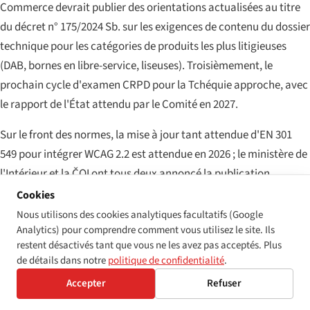
Commerce devrait publier des orientations actualisées au titre
du décret n° 175/2024 Sb. sur les exigences de contenu du dossier
technique pour les catégories de produits les plus litigieuses
(DAB, bornes en libre-service, liseuses). Troisièmement, le
prochain cycle d'examen CRPD pour la Tchéquie approche, avec
le rapport de l'État attendu par le Comité en 2027.
Sur le front des normes, la mise à jour tant attendue d'EN 301
549 pour intégrer WCAG 2.2 est attendue en 2026 ; le ministère de
l'Intérieur et la ČOI ont tous deux annoncé la publication
d'orientations transitionnelles une fois que la norme harmonisée
Cookies
mise à jour sera référencée au Journal officiel de l'Union
Nous utilisons des cookies analytiques facultatifs (Google
Analytics) pour comprendre comment vous utilisez le site. Ils
européenne.
restent désactivés tant que vous ne les avez pas acceptés. Plus
de détails dans notre
politique de confidentialité
.
Accepter
Refuser
LA LISTE DE CONTRÔLE PRATIQUE POUR 2026
Si vous gérez un site web ou une application