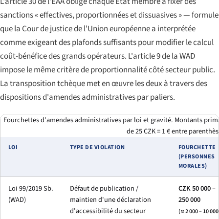
L'article 30 de l'EAA oblige chaque État membre à fixer des
sanctions « effectives, proportionnées et dissuasives » — formule
que la Cour de justice de l'Union européenne a interprétée
comme exigeant des plafonds suffisants pour modifier le calcul
coût-bénéfice des grands opérateurs. L'article 9 de la WAD
impose le même critère de proportionnalité côté secteur public.
La transposition tchèque met en œuvre les deux à travers des
dispositions d'amendes administratives par paliers.
Fourchettes d'amendes administratives par loi et gravité. Montants prima
de 25 CZK = 1 € entre parenthès
LOI
TYPE DE VIOLATION
FOURCHETTE
(PERSONNES
MORALES)
Loi 99/2019 Sb.
Défaut de publication /
CZK 50 000 –
(WAD)
maintien d'une déclaration
250 000
d'accessibilité du secteur
(≈ 2 000 – 10 000