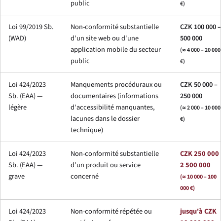
public
€)
Loi 99/2019 Sb.
Non-conformité substantielle
CZK 100 000 –
(WAD)
d'un site web ou d'une
500 000
application mobile du secteur
(≈ 4 000 – 20 000
public
€)
Loi 424/2023
Manquements procéduraux ou
CZK 50 000 –
Sb. (EAA) —
documentaires (informations
250 000
légère
d'accessibilité manquantes,
(≈ 2 000 – 10 000
lacunes dans le dossier
€)
technique)
Loi 424/2023
Non-conformité substantielle
CZK 250 000 
Sb. (EAA) —
d'un produit ou service
2 500 000
grave
concerné
(≈ 10 000 – 100
000 €)
Loi 424/2023
Non-conformité répétée ou
jusqu'à CZK