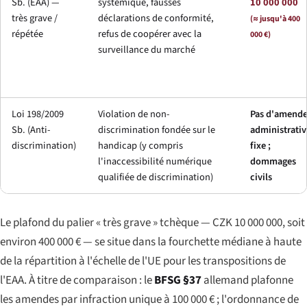
Sb. (EAA) —
systémique, fausses
10 000 000
très grave /
déclarations de conformité,
(≈ jusqu'à 400
répétée
refus de coopérer avec la
000 €)
surveillance du marché
Loi 198/2009
Violation de non-
Pas d'amend
Sb. (Anti-
discrimination fondée sur le
administrativ
discrimination)
handicap (y compris
fixe ;
l'inaccessibilité numérique
dommages
qualifiée de discrimination)
civils
Le plafond du palier « très grave » tchèque — CZK 10 000 000, soit
environ 400 000 € — se situe dans la fourchette médiane à haute
de la répartition à l'échelle de l'UE pour les transpositions de
l'EAA. À titre de comparaison : le
BFSG §37
allemand plafonne
les amendes par infraction unique à 100 000 € ; l'ordonnance de