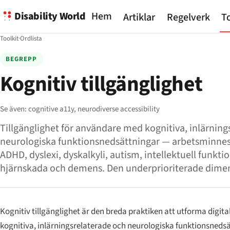
Disability World
Hem
Artiklar
Regelverk
To
Toolkit
·
Ordlista
BEGREPP
Kognitiv tillgänglighet
Se även:
cognitive a11y,
neurodiverse accessibility
Tillgänglighet för användare med kognitiva, inlärning
neurologiska funktionsnedsättningar — arbetsminne
ADHD, dyslexi, dyskalkyli, autism, intellektuell funkt
hjärnskada och demens. Den underprioriterade dime
Kognitiv tillgänglighet är den breda praktiken att utforma digit
kognitiva, inlärningsrelaterade och neurologiska funktionsned