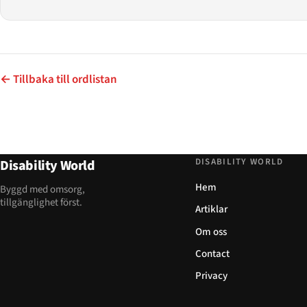
← Tillbaka till ordlistan
DISABILITY WORLD
Disability World
Hem
Byggd med omsorg,
tillgänglighet först.
Artiklar
Om oss
Contact
Privacy