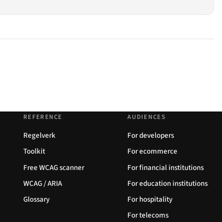
REFERENCE
AUDIENCES
Regelverk
For developers
Toolkit
For ecommerce
Free WCAG scanner
For financial institutions
WCAG / ARIA
For education institutions
Glossary
For hospitality
For telecoms