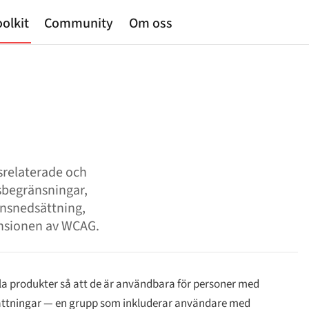
olkit
Community
Om oss
srelaterade och
sbegränsningar,
ionsnedsättning,
nsionen av WCAG.
ala produkter så att de är användbara för personer med
sättningar — en grupp som inkluderar användare med