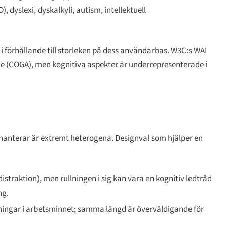
yslexi, dyskalkyli, autism, intellektuell
i förhållande till storleken på dess användarbas. W3C:s WAI
rce (COGA), men kognitiva aspekter är underrepresenterade i
 hanterar är extremt heterogena. Designval som hjälper en
istraktion), men rullningen i sig kan vara en kognitiv ledtråd
ng.
ingar i arbetsminnet; samma längd är överväldigande för