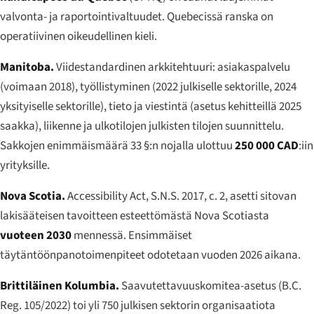
valvonta- ja raportointivaltuudet. Quebecissä ranska on
operatiivinen oikeudellinen kieli.
Manitoba.
Viidestandardinen arkkitehtuuri: asiakaspalvelu
(voimaan 2018), työllistyminen (2022 julkiselle sektorille, 2024
yksityiselle sektorille), tieto ja viestintä (asetus kehitteillä 2025
saakka), liikenne ja ulkotilojen julkisten tilojen suunnittelu.
Sakkojen enimmäismäärä 33 §:n nojalla ulottuu
250 000 CAD
:iin
yrityksille.
Nova Scotia.
Accessibility Act
, S.N.S. 2017, c. 2, asetti sitovan
lakisääteisen tavoitteen esteettömästä Nova Scotiasta
vuoteen 2030
mennessä. Ensimmäiset
täytäntöönpanotoimenpiteet odotetaan vuoden 2026 aikana.
Brittiläinen Kolumbia.
Saavutettavuuskomitea-asetus (B.C.
Reg. 105/2022) toi yli 750 julkisen sektorin organisaatiota