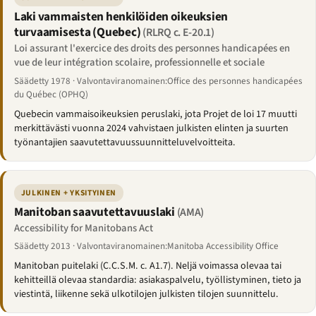
Laki vammaisten henkilöiden oikeuksien
turvaamisesta (Quebec)
(RLRQ c. E-20.1)
Loi assurant l'exercice des droits des personnes handicapées en
vue de leur intégration scolaire, professionnelle et sociale
Säädetty 1978 · Valvontaviranomainen:Office des personnes handicapées
du Québec (OPHQ)
Quebecin vammaisoikeuksien peruslaki, jota Projet de loi 17 muutti
merkittävästi vuonna 2024 vahvistaen julkisten elinten ja suurten
työnantajien saavutettavuussuunnitteluvelvoitteita.
JULKINEN + YKSITYINEN
Manitoban saavutettavuuslaki
(AMA)
Accessibility for Manitobans Act
Säädetty 2013 · Valvontaviranomainen:Manitoba Accessibility Office
Manitoban puitelaki (C.C.S.M. c. A1.7). Neljä voimassa olevaa tai
kehitteillä olevaa standardia: asiakaspalvelu, työllistyminen, tieto ja
viestintä, liikenne sekä ulkotilojen julkisten tilojen suunnittelu.