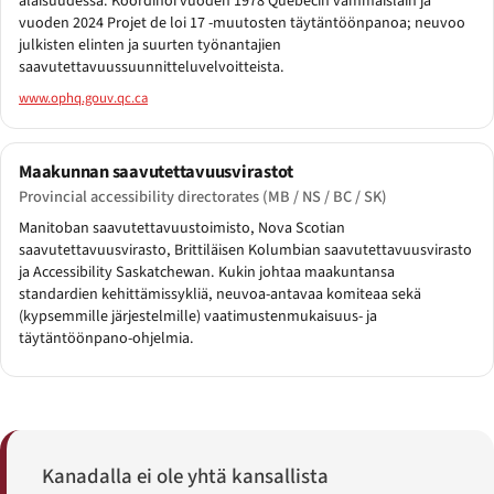
alaisuudessa. Koordinoi vuoden 1978 Quebecin vammaislain ja
vuoden 2024 Projet de loi 17 -muutosten täytäntöönpanoa; neuvoo
julkisten elinten ja suurten työnantajien
saavutettavuussuunnitteluvelvoitteista.
www.ophq.gouv.qc.ca
Maakunnan saavutettavuusvirastot
Provincial accessibility directorates (MB / NS / BC / SK)
Manitoban saavutettavuustoimisto, Nova Scotian
saavutettavuusvirasto, Brittiläisen Kolumbian saavutettavuusvirasto
ja Accessibility Saskatchewan. Kukin johtaa maakuntansa
standardien kehittämissykliä, neuvoa-antavaa komiteaa sekä
(kypsemmille järjestelmille) vaatimustenmukaisuus- ja
täytäntöönpano-ohjelmia.
Kanadalla ei ole yhtä kansallista