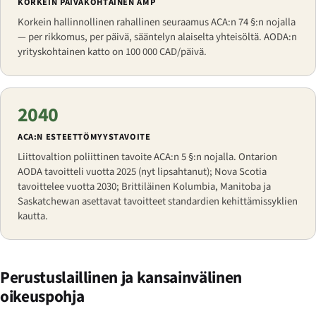
KORKEIN PÄIVÄKOHTAINEN AMP
Korkein hallinnollinen rahallinen seuraamus ACA:n 74 §:n nojalla
— per rikkomus, per päivä, sääntelyn alaiselta yhteisöltä. AODA:n
yrityskohtainen katto on 100 000 CAD/päivä.
2040
ACA:N ESTEETTÖMYYSTAVOITE
Liittovaltion poliittinen tavoite ACA:n 5 §:n nojalla. Ontarion
AODA tavoitteli vuotta 2025 (nyt lipsahtanut); Nova Scotia
tavoittelee vuotta 2030; Brittiläinen Kolumbia, Manitoba ja
Saskatchewan asettavat tavoitteet standardien kehittämissyklien
kautta.
Perustuslaillinen ja kansainvälinen
oikeuspohja