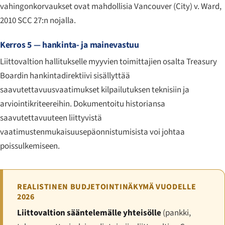
vahingonkorvaukset ovat mahdollisia
Vancouver (City) v. Ward
,
2010 SCC 27:n nojalla.
Kerros 5 — hankinta- ja mainevastuu
Liittovaltion hallitukselle myyvien toimittajien osalta Treasury
Boardin hankintadirektiivi sisällyttää
saavutettavuusvaatimukset kilpailutuksen teknisiin ja
arviointikriteereihin. Dokumentoitu historiansa
saavutettavuuteen liittyvistä
vaatimustenmukaisuusepäonnistumisista voi johtaa
poissulkemiseen.
REALISTINEN BUDJETOINTINÄKYMÄ VUODELLE
2026
Liittovaltion sääntelemälle yhteisölle
(pankki,