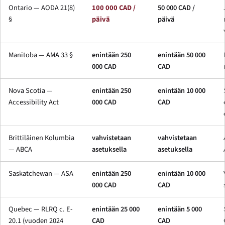
Ontario — AODA 21(8)
100 000 CAD /
50 000 CAD /
§
päivä
päivä
Manitoba — AMA 33 §
enintään 250
enintään 50 000
000 CAD
CAD
Nova Scotia —
enintään 250
enintään 10 000
Accessibility Act
000 CAD
CAD
Brittiläinen Kolumbia
vahvistetaan
vahvistetaan
— ABCA
asetuksella
asetuksella
Saskatchewan — ASA
enintään 250
enintään 10 000
000 CAD
CAD
Quebec — RLRQ c. E-
enintään 25 000
enintään 5 000
20.1 (vuoden 2024
CAD
CAD