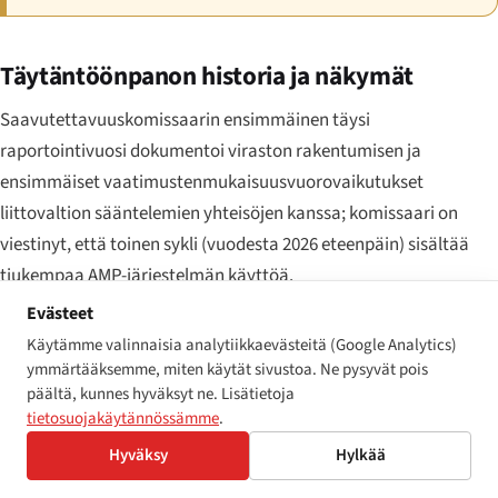
Täytäntöönpanon historia ja näkymät
Saavutettavuuskomissaarin ensimmäinen täysi
raportointivuosi dokumentoi viraston rakentumisen ja
ensimmäiset vaatimustenmukaisuusvuorovaikutukset
liittovaltion sääntelemien yhteisöjen kanssa; komissaari on
viestinyt, että toinen sykli (vuodesta 2026 eteenpäin) sisältää
tiukempaa AMP-järjestelmän käyttöä.
Evästeet
Ontarion AODA-täytäntöönpanon tarina on maan eniten
Käytämme valinnaisia analytiikkaevästeitä (Google Analytics)
tutkittu. Neljä riippumatonta arviointia on dokumentoinut
ymmärtääksemme, miten käytät sivustoa. Ne pysyvät pois
laajan vaatimusten noudattamatta jättämisen ja
päältä, kunnes hyväksyt ne. Lisätietoja
täytäntöönpanovaltuuksien pysyvän alikäytön. Ontario on
tietosuojakäytännössämme
.
julkisesti myöntänyt vuoden 2025 tavoitteen jääneen
Hyväksy
Hylkää
saavuttamatta.