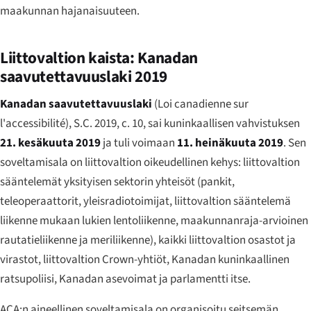
maakunnan hajanaisuuteen.
Liittovaltion kaista: Kanadan
saavutettavuuslaki 2019
Kanadan saavutettavuuslaki
(
Loi canadienne sur
l'accessibilité
), S.C. 2019, c. 10, sai kuninkaallisen vahvistuksen
21. kesäkuuta 2019
ja tuli voimaan
11. heinäkuuta 2019
. Sen
soveltamisala on liittovaltion oikeudellinen kehys: liittovaltion
sääntelemät yksityisen sektorin yhteisöt (pankit,
teleoperaattorit, yleisradiotoimijat, liittovaltion sääntelemä
liikenne mukaan lukien lentoliikenne, maakunnanraja-arvioinen
rautatieliikenne ja meriliikenne), kaikki liittovaltion osastot ja
virastot, liittovaltion Crown-yhtiöt, Kanadan kuninkaallinen
ratsupoliisi, Kanadan asevoimat ja parlamentti itse.
ACA:n aineellinen soveltamisala on organisoitu seitsemän