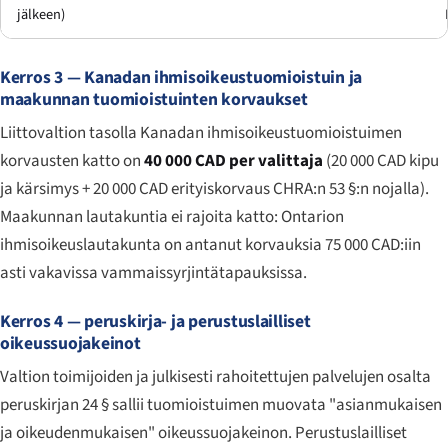
jälkeen)
Kerros 3 — Kanadan ihmisoikeustuomioistuin ja
maakunnan tuomioistuinten korvaukset
Liittovaltion tasolla Kanadan ihmisoikeustuomioistuimen
korvausten katto on
40 000 CAD per valittaja
(20 000 CAD kipu
ja kärsimys + 20 000 CAD erityiskorvaus CHRA:n 53 §:n nojalla).
Maakunnan lautakuntia ei rajoita katto: Ontarion
ihmisoikeuslautakunta on antanut korvauksia 75 000 CAD:iin
asti vakavissa vammaissyrjintätapauksissa.
Kerros 4 — peruskirja- ja perustuslailliset
oikeussuojakeinot
Valtion toimijoiden ja julkisesti rahoitettujen palvelujen osalta
peruskirjan 24 § sallii tuomioistuimen muovata "asianmukaisen
ja oikeudenmukaisen" oikeussuojakeinon. Perustuslailliset