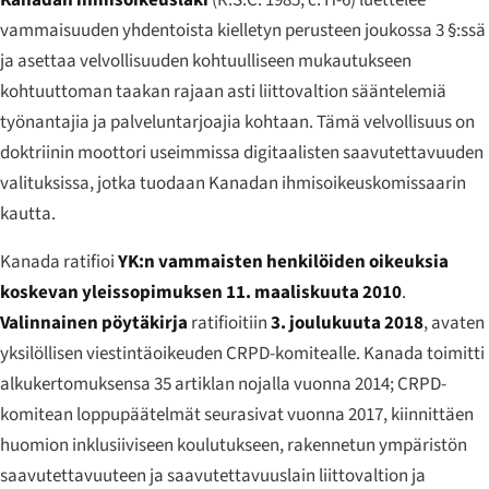
Kanadan ihmisoikeuslaki
(R.S.C. 1985, c. H-6) luettelee
vammaisuuden yhdentoista kielletyn perusteen joukossa 3 §:ssä
ja asettaa velvollisuuden kohtuulliseen mukautukseen
kohtuuttoman taakan rajaan asti liittovaltion sääntelemiä
työnantajia ja palveluntarjoajia kohtaan. Tämä velvollisuus on
doktriinin moottori useimmissa digitaalisten saavutettavuuden
valituksissa, jotka tuodaan Kanadan ihmisoikeuskomissaarin
kautta.
Kanada ratifioi
YK:n vammaisten henkilöiden oikeuksia
koskevan yleissopimuksen
11. maaliskuuta 2010
.
Valinnainen pöytäkirja
ratifioitiin
3. joulukuuta 2018
, avaten
yksilöllisen viestintäoikeuden CRPD-komitealle. Kanada toimitti
alkukertomuksensa 35 artiklan nojalla vuonna 2014; CRPD-
komitean loppupäätelmät seurasivat vuonna 2017, kiinnittäen
huomion inklusiiviseen koulutukseen, rakennetun ympäristön
saavutettavuuteen ja saavutettavuuslain liittovaltion ja