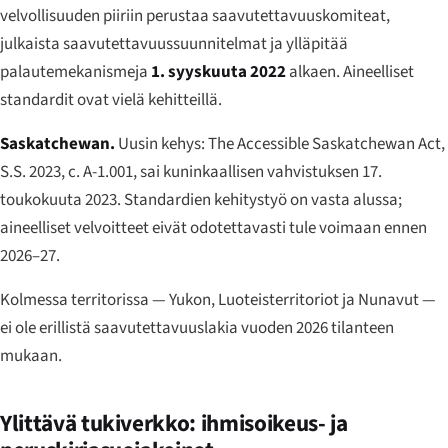
velvollisuuden piiriin perustaa saavutettavuuskomiteat,
julkaista saavutettavuussuunnitelmat ja ylläpitää
palautemekanismeja
1. syyskuuta 2022
alkaen. Aineelliset
standardit ovat vielä kehitteillä.
Saskatchewan.
Uusin kehys:
The Accessible Saskatchewan Act
,
S.S. 2023, c. A-1.001, sai kuninkaallisen vahvistuksen 17.
toukokuuta 2023. Standardien kehitystyö on vasta alussa;
aineelliset velvoitteet eivät odotettavasti tule voimaan ennen
2026–27.
Kolmessa territorissa — Yukon, Luoteisterritoriot ja Nunavut —
ei ole erillistä saavutettavuuslakia vuoden 2026 tilanteen
mukaan.
Ylittävä tukiverkko: ihmisoikeus- ja