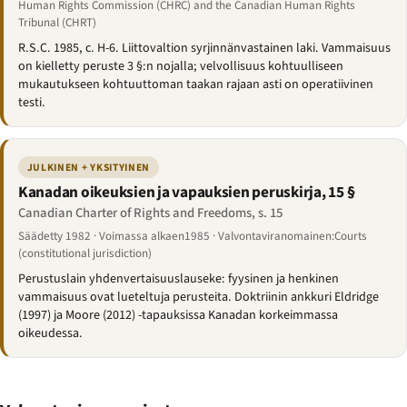
Human Rights Commission (CHRC) and the Canadian Human Rights
Tribunal (CHRT)
R.S.C. 1985, c. H-6. Liittovaltion syrjinnänvastainen laki. Vammaisuus
on kielletty peruste 3 §:n nojalla; velvollisuus kohtuulliseen
mukautukseen kohtuuttoman taakan rajaan asti on operatiivinen
testi.
JULKINEN + YKSITYINEN
Kanadan oikeuksien ja vapauksien peruskirja, 15 §
Canadian Charter of Rights and Freedoms, s. 15
Säädetty 1982 · Voimassa alkaen1985 · Valvontaviranomainen:Courts
(constitutional jurisdiction)
Perustuslain yhdenvertaisuuslauseke: fyysinen ja henkinen
vammaisuus ovat lueteltuja perusteita. Doktriinin ankkuri Eldridge
(1997) ja Moore (2012) -tapauksissa Kanadan korkeimmassa
oikeudessa.