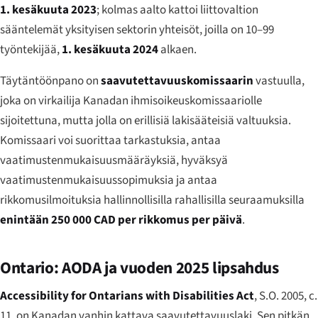
1. kesäkuuta 2023
; kolmas aalto kattoi liittovaltion
sääntelemät yksityisen sektorin yhteisöt, joilla on 10–99
työntekijää,
1. kesäkuuta 2024
alkaen.
Täytäntöönpano on
saavutettavuuskomissaarin
vastuulla,
joka on virkailija Kanadan ihmisoikeuskomissaariolle
sijoitettuna, mutta jolla on erillisiä lakisääteisiä valtuuksia.
Komissaari voi suorittaa tarkastuksia, antaa
vaatimustenmukaisuusmääräyksiä, hyväksyä
vaatimustenmukaisuussopimuksia ja antaa
rikkomusilmoituksia hallinnollisilla rahallisilla seuraamuksilla
enintään 250 000 CAD per rikkomus per päivä
.
Ontario: AODA ja vuoden 2025 lipsahdus
Accessibility for Ontarians with Disabilities Act
, S.O. 2005, c.
11, on Kanadan vanhin kattava saavutettavuuslaki. Sen pitkän