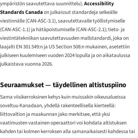
ympäristön saavutettava suunnittelu).
Accessibility
Standards Canada
on julkaissut standardeja selkeälle
viestinnälle (CAN-ASC-3.1), saavutettavalle työllistymiselle
(CAN-ASC-1.1) ja hätäpoistumiselle (CAN-ASC-2.1); tieto- ja
viestintätekniikan saavutettavuuden mallstandardi, joka on
laajalti EN 301 549:n ja US Section 508:n mukainen, asetettiin
julkiseen kuulemiseen vuoden 2024 lopulla ja on aikataulussa
julkaistava vuonna 2026.
Seuraamukset — täydellinen altistuspiino
Sama viisikerroksinen kehys kuin muissakin oikeusalueissa
soveltuu Kanadaan, yhdellä rakenteellisella kierteellä:
liittovaltion ja maakunnan jako merkitsee, että yksi
vaatimusten vastainen operaattori voi kohdata altistuksen
kahden tai kolmen kerroksen alla samanaikaisesti kahdessa tai