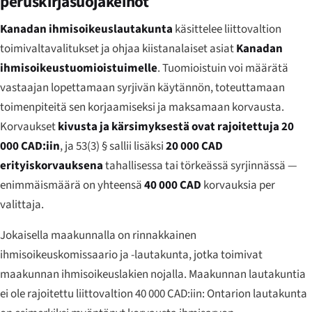
peruskirjasuojakeinot
Kanadan ihmisoikeuslautakunta
käsittelee liittovaltion
toimivaltavalitukset ja ohjaa kiistanalaiset asiat
Kanadan
ihmisoikeustuomioistuimelle
. Tuomioistuin voi määrätä
vastaajan lopettamaan syrjivän käytännön, toteuttamaan
toimenpiteitä sen korjaamiseksi ja maksamaan korvausta.
Korvaukset
kivusta ja kärsimyksestä ovat rajoitettuja 20
000 CAD:iin
, ja 53(3) § sallii lisäksi
20 000 CAD
erityiskorvauksena
tahallisessa tai törkeässä syrjinnässä —
enimmäismäärä on yhteensä
40 000 CAD
korvauksia per
valittaja.
Jokaisella maakunnalla on rinnakkainen
ihmisoikeuskomissaario ja -lautakunta, jotka toimivat
maakunnan ihmisoikeuslakien nojalla. Maakunnan lautakuntia
ei ole rajoitettu liittovaltion 40 000 CAD:iin: Ontarion lautakunta