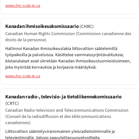
www.chrc-ccdp.gc.ca
Kanadan ihmisoikeuskomissaario
(CHRC)
Canadian Human Rights Commission (Commission canadienne des
droits de la personne)
Hallinnoi Kanadan ihmisoikeuslakia liittovaltion säätelemillä
työpaikoilla ja palveluissa. Käsittelee vammaissyrjintävalituksia;
kiistanalaiset asiat siirretään Kanadan ihmisoikeustuomioistuimeen,
joka myöntää korvauksia ja korjaavia määräyksiä.
www.chrc-ccdp.gc.ca
Kanadan radio-, televisio- ja tietoliikennekomissaario
(CRTC)
Canadian Radio-television and Telecommunications Commission
(Conseil de la radiodiffusion et des télécommunications
canadiennes)
Liittovaltion sääntelyviranomainen yleisradiotoiminnalle ja
televiestinnälle. Valvoo saavutettavuusvelvoitteita