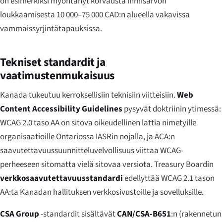
on esimerkiksi myöntänyt korvausta ihmisarvon
loukkaamisesta 10 000–75 000 CAD:n alueella vakavissa
vammaissyrjintätapauksissa.
Tekniset standardit ja
vaatimustenmukaisuus
Kanada tukeutuu kerroksellisiin teknisiin viitteisiin.
Web
Content Accessibility Guidelines
pysyvät doktriinin ytimessä:
WCAG 2.0 taso AA on sitova oikeudellinen lattia nimetyille
organisaatioille Ontariossa IASRin nojalla, ja ACA:n
saavutettavuussuunnitteluvelvollisuus viittaa WCAG-
perheeseen sitomatta vielä sitovaa versiota. Treasury Boardin
verkkosaavutettavuusstandardi
edellyttää WCAG 2.1 tason
AA:ta Kanadan hallituksen verkkosivustoille ja sovelluksille.
CSA Group
-standardit sisältävät
CAN/CSA-B651
:n (rakennetun