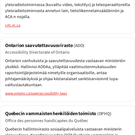
yleisradiotoiminnassa (kuvailtu video, tekstitys) ja teleoperaattoreilla
yleisradiotoiminnasta annetun lain, tietoliikennelainsäädännön ja
ACA:n nojalla.
crtc.gc.ca
Ontarion saavutettavuusvirasto
(ADO)
Accessibility Directorate of Ontario
Ontarion vanhuksista ja saavutettavuudesta vastaavan ministeriön
yksikkö. Hallinnoi AODAa, ylläpitää vaatimustenmukaisuuden
raportointijärjestelmää nimetyille organisaatioille, antaa
johtajamääräyksiä ja ohjaa kiistanalaiset sanktioarvioinnit lupa-
valituslautakuntaan.
www.ontario.ca/page/accessibility-laws
Quebecin vammaisten henkilöiden toimisto
(OPHQ)
Office des personnes handicapées du Québec
Quebecin hallintovirasto sosiaalipalveluista vastaavan ministerin