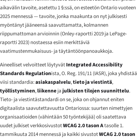
aikavälin tavoite, asetettu 1 §:ssä, on esteetön Ontario vuoteen
2025 mennessä — tavoite, jonka maakunta on nyt julkisesti
myöntänyt jääneensä saavuttamatta, kolmannen
riippumattoman arvioinnin (Onley-raportti 2019 ja LePage-
raportti 2023) nostaessa esiin merkittäviä
vaatimustenmukaisuus- ja täytäntöönpanoaukkoja.
Aineelliset velvoitteet löytyvät
Integrated Accessibility
Standards Regulation
ista, O. Reg. 191/11 (IASR), joka yhdistää
viisi standardia:
asiakaspalvelu
,
tieto ja viestintä
,
työllistyminen
,
liikenne
ja
julkisten tilojen suunnittelu
.
Tieto- ja viestintästandardi on se, joka on ohjannut eniten
digitaalista saavutettavuutta Ontariossa: suurten nimettyjen
organisaatioiden (vähintään 50 työntekijää) oli saatettava
uudet julkiset verkkosivustot
WCAG 2.0 tason A
tasolle 1.
tammikuuta 2014 mennessä ja kaikki sivustot
WCAG 2.0 tason