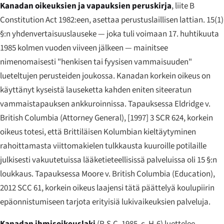
Kanadan oikeuksien ja vapauksien peruskirja
, liite B
Constitution Act 1982:een, asettaa perustuslaillisen lattian. 15(1)
§:n yhdenvertaisuuslauseke — joka tuli voimaan 17. huhtikuuta
1985 kolmen vuoden viiveen jälkeen — mainitsee
nimenomaisesti "henkisen tai fyysisen vammaisuuden"
lueteltujen perusteiden joukossa. Kanadan korkein oikeus on
käyttänyt kyseistä lauseketta kahden eniten siteeratun
vammaistapauksen ankkuroinnissa. Tapauksessa
Eldridge v.
British Columbia (Attorney General)
, [1997] 3 SCR 624, korkein
oikeus totesi, että Brittiläisen Kolumbian kieltäytyminen
rahoittamasta viittomakielen tulkkausta kuuroille potilaille
julkisesti vakuutetuissa lääketieteellisissä palveluissa oli 15 §:n
loukkaus. Tapauksessa
Moore v. British Columbia (Education)
,
2012 SCC 61, korkein oikeus laajensi tätä päättelyä koulupiirin
epäonnistumiseen tarjota erityisiä lukivaikeuksien palveluja.