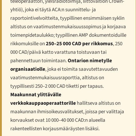
teleoperaattori, yleisradiotoimija, liittovaltion Crown-
yhtiö), joka ei täytä ACA:n suunnittelu- ja
raportointivelvoitteita, tyypillinen ensimmäisen syklin
altistus on vaatimustenmukaisuussopimus ja korjaava
toimenpidetaulukko; tyypillinen AMP dokumentoiduille
rikkomuksille on
250–25 000 CAD per rikkomus
, 250
000 CAD/päivä katto varattuna toistuvaan tai
pahennettuun toimintaan.
Ontarion nimetylle
organisaatiolle
, joka ei toimita saavutettavuuden
vaatimustenmukaisuusraporttia, altistus on
tyypillisesti 250–2 000 CAD tiketti per tapaus.
Maakunnat ylittävälle
verkkokauppaoperaattorille
hallitseva altistus on
maakunnan ihmisoikeusvalitukset, joissa per valittaja
korvaukset ovat 10 000–40 000 CAD:n alueella
rakenteellisten korjausmääräysten lisäksi.