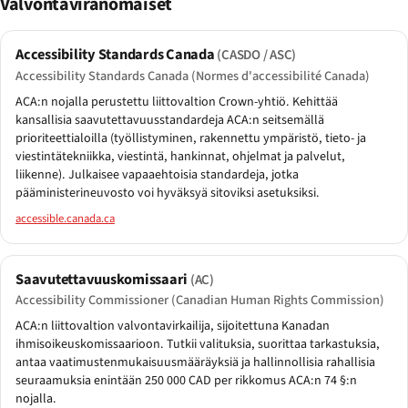
Valvontaviranomaiset
Accessibility Standards Canada
(CASDO / ASC)
Accessibility Standards Canada (Normes d'accessibilité Canada)
ACA:n nojalla perustettu liittovaltion Crown-yhtiö. Kehittää
kansallisia saavutettavuusstandardeja ACA:n seitsemällä
prioriteettialoilla (työllistyminen, rakennettu ympäristö, tieto- ja
viestintätekniikka, viestintä, hankinnat, ohjelmat ja palvelut,
liikenne). Julkaisee vapaaehtoisia standardeja, jotka
pääministerineuvosto voi hyväksyä sitoviksi asetuksiksi.
accessible.canada.ca
Saavutettavuuskomissaari
(AC)
Accessibility Commissioner (Canadian Human Rights Commission)
ACA:n liittovaltion valvontavirkailija, sijoitettuna Kanadan
ihmisoikeuskomissaarioon. Tutkii valituksia, suorittaa tarkastuksia,
antaa vaatimustenmukaisuusmääräyksiä ja hallinnollisia rahallisia
seuraamuksia enintään 250 000 CAD per rikkomus ACA:n 74 §:n
nojalla.