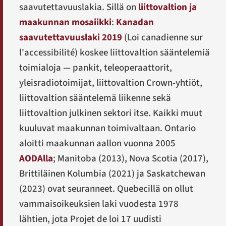
saavutettavuuslakia. Sillä on
liittovaltion ja
maakunnan mosaiikki
:
Kanadan
saavutettavuuslaki 2019
(
Loi canadienne sur
l'accessibilité
) koskee liittovaltion sääntelemiä
toimialoja — pankit, teleoperaattorit,
yleisradiotoimijat, liittovaltion Crown-yhtiöt,
liittovaltion sääntelemä liikenne sekä
liittovaltion julkinen sektori itse. Kaikki muut
kuuluvat maakunnan toimivaltaan. Ontario
aloitti maakunnan aallon vuonna 2005
AODAlla
; Manitoba (2013), Nova Scotia (2017),
Brittiläinen Kolumbia (2021) ja Saskatchewan
(2023) ovat seuranneet. Quebecillä on ollut
vammaisoikeuksien laki vuodesta 1978
lähtien, jota
Projet de loi 17
uudisti