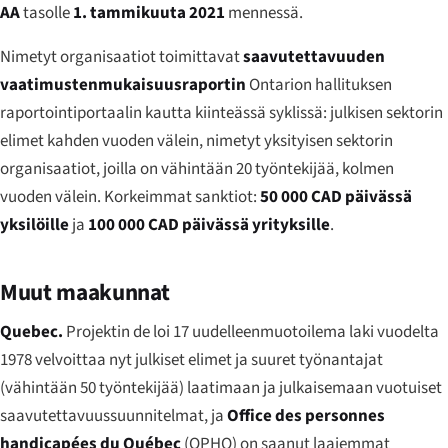
AA
tasolle
1. tammikuuta 2021
mennessä.
Nimetyt organisaatiot toimittavat
saavutettavuuden
vaatimustenmukaisuusraportin
Ontarion hallituksen
raportointiportaalin kautta kiinteässä syklissä: julkisen sektorin
elimet kahden vuoden välein, nimetyt yksityisen sektorin
organisaatiot, joilla on vähintään 20 työntekijää, kolmen
vuoden välein. Korkeimmat sanktiot:
50 000 CAD päivässä
yksilöille
ja
100 000 CAD päivässä yrityksille
.
Muut maakunnat
Quebec.
Projektin de loi 17 uudelleenmuotoilema laki vuodelta
1978 velvoittaa nyt julkiset elimet ja suuret työnantajat
(vähintään 50 työntekijää) laatimaan ja julkaisemaan vuotuiset
saavutettavuussuunnitelmat, ja
Office des personnes
handicapées du Québec
(OPHQ) on saanut laajemmat