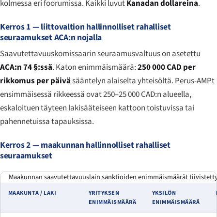
kolmessa eri foorumissa. Kaikki luvut
Kanadan dollareina
.
Kerros 1 — liittovaltion hallinnolliset rahalliset
seuraamukset ACA:n nojalla
Saavutettavuuskomissaarin seuraamusvaltuus on asetettu
ACA:n 74 §:ssä
. Katon enimmäismäärä:
250 000 CAD per
rikkomus per päivä
sääntelyn alaiselta yhteisöltä. Perus-AMPt
ensimmäisessä rikkeessä ovat 250–25 000 CAD:n alueella,
eskaloituen täyteen lakisääteiseen kattoon toistuvissa tai
pahennetuissa tapauksissa.
Kerros 2 — maakunnan hallinnolliset rahalliset
seuraamukset
Maakunnan saavutettavuuslain sanktioiden enimmäismäärät tiivistettyn
MAAKUNTA / LAKI
YRITYKSEN
YKSILÖN
ENIMMÄISMÄÄRÄ
ENIMMÄISMÄÄRÄ