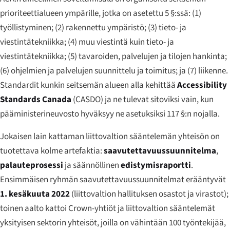
prioriteettialueen ympärille, jotka on asetettu 5 §:ssä: (1)
työllistyminen; (2) rakennettu ympäristö; (3) tieto- ja
viestintätekniikka; (4) muu viestintä kuin tieto- ja
viestintätekniikka; (5) tavaroiden, palvelujen ja tilojen hankinta;
(6) ohjelmien ja palvelujen suunnittelu ja toimitus; ja (7) liikenne.
Standardit kunkin seitsemän alueen alla kehittää
Accessibility
Standards Canada
(CASDO) ja ne tulevat sitoviksi vain, kun
pääministerineuvosto hyväksyy ne asetuksiksi 117 §:n nojalla.
Jokaisen lain kattaman liittovaltion sääntelemän yhteisön on
tuotettava kolme artefaktia:
saavutettavuussuunnitelma
,
palauteprosessi
ja säännöllinen
edistymisraportti
.
Ensimmäisen ryhmän saavutettavuussuunnitelmat erääntyvät
1. kesäkuuta 2022
(liittovaltion hallituksen osastot ja virastot);
toinen aalto kattoi Crown-yhtiöt ja liittovaltion sääntelemät
yksityisen sektorin yhteisöt, joilla on vähintään 100 työntekijää,