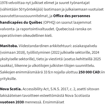
1978 velvoittaa nyt julkiset elimet ja suuret työnantajat
(vähintään 50 työntekijää) laatimaan ja julkaisemaan vuotuiset
saavutettavuussuunnitelmat, ja
Office des personnes
handicapées du Québec
(OPHQ) on saanut laajemmat
valvonta- ja raportointivaltuudet. Quebecissä ranska on
operatiivinen oikeudellinen kieli.
Manitoba.
Viidestandardinen arkkitehtuuri: asiakaspalvelu
(voimaan 2018), työllistyminen (2022 julkiselle sektorille, 2024
yksityiselle sektorille), tieto ja viestintä (asetus kehitteillä 2025
saakka), liikenne ja ulkotilojen julkisten tilojen suunnittelu.
Sakkojen enimmäismäärä 33 §:n nojalla ulottuu
250 000 CAD
:iin
yrityksille.
Nova Scotia.
Accessibility Act
, S.N.S. 2017, c. 2, asetti sitovan
lakisääteisen tavoitteen esteettömästä Nova Scotiasta
vuoteen 2030
mennessä. Ensimmäiset