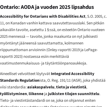
Ontario: AODA ja vuoden 2025 lipsahdus
Accessibility for Ontarians with Disabilities Act
, S.O. 2005, c.
11, on Kanadan vanhin kattava saavutettavuuslaki. Sen pitkän
aikavälin tavoite, asetettu 1 §:ssä, on esteetön Ontario vuoteen
2025 mennessä — tavoite, jonka maakunta on nyt julkisesti
myöntänyt jääneensä saavuttamatta, kolmannen
riippumattoman arvioinnin (Onley-raportti 2019 ja LePage-
raportti 2023) nostaessa esiin merkittäviä
vaatimustenmukaisuus- ja täytäntöönpanoaukkoja.
Aineelliset velvoitteet löytyvät
Integrated Accessibility
Standards Regulation
ista, O. Reg. 191/11 (IASR), joka yhdistää
viisi standardia:
asiakaspalvelu
,
tieto ja viestintä
,
työllistyminen
,
liikenne
ja
julkisten tilojen suunnittelu
.
Tieto- ja viestintästandardi on se, joka on ohjannut eniten