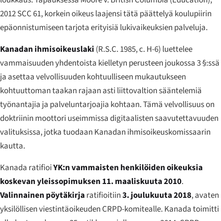
loukkaus. Tapauksessa
Moore v. British Columbia (Education)
,
2012 SCC 61, korkein oikeus laajensi tätä päättelyä koulupiirin
epäonnistumiseen tarjota erityisiä lukivaikeuksien palveluja.
Kanadan ihmisoikeuslaki
(R.S.C. 1985, c. H-6) luettelee
vammaisuuden yhdentoista kielletyn perusteen joukossa 3 §:ssä
ja asettaa velvollisuuden kohtuulliseen mukautukseen
kohtuuttoman taakan rajaan asti liittovaltion sääntelemiä
työnantajia ja palveluntarjoajia kohtaan. Tämä velvollisuus on
doktriinin moottori useimmissa digitaalisten saavutettavuuden
valituksissa, jotka tuodaan Kanadan ihmisoikeuskomissaarin
kautta.
Kanada ratifioi
YK:n vammaisten henkilöiden oikeuksia
koskevan yleissopimuksen
11. maaliskuuta 2010
.
Valinnainen pöytäkirja
ratifioitiin
3. joulukuuta 2018
, avaten
yksilöllisen viestintäoikeuden CRPD-komitealle. Kanada toimitti