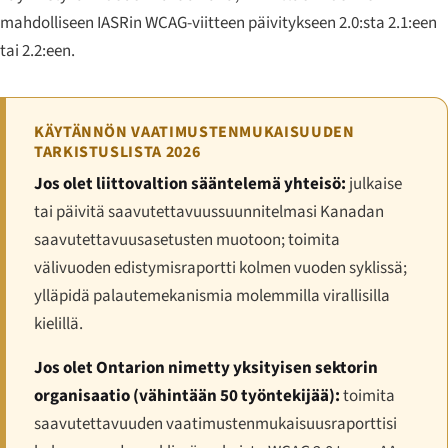
mahdolliseen IASRin WCAG-viitteen päivitykseen 2.0:sta 2.1:een
tai 2.2:een.
KÄYTÄNNÖN VAATIMUSTENMUKAISUUDEN
TARKISTUSLISTA 2026
Jos olet liittovaltion sääntelemä yhteisö:
julkaise
tai päivitä saavutettavuussuunnitelmasi Kanadan
saavutettavuusasetusten muotoon; toimita
välivuoden edistymisraportti kolmen vuoden syklissä;
ylläpidä palautemekanismia molemmilla virallisilla
kielillä.
Jos olet Ontarion nimetty yksityisen sektorin
organisaatio (vähintään 50 työntekijää):
toimita
saavutettavuuden vaatimustenmukaisuusraporttisi