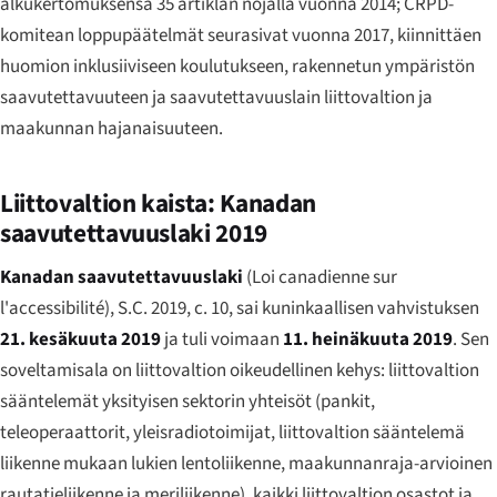
alkukertomuksensa 35 artiklan nojalla vuonna 2014; CRPD-
komitean loppupäätelmät seurasivat vuonna 2017, kiinnittäen
huomion inklusiiviseen koulutukseen, rakennetun ympäristön
saavutettavuuteen ja saavutettavuuslain liittovaltion ja
maakunnan hajanaisuuteen.
Liittovaltion kaista: Kanadan
saavutettavuuslaki 2019
Kanadan saavutettavuuslaki
(
Loi canadienne sur
l'accessibilité
), S.C. 2019, c. 10, sai kuninkaallisen vahvistuksen
21. kesäkuuta 2019
ja tuli voimaan
11. heinäkuuta 2019
. Sen
soveltamisala on liittovaltion oikeudellinen kehys: liittovaltion
sääntelemät yksityisen sektorin yhteisöt (pankit,
teleoperaattorit, yleisradiotoimijat, liittovaltion sääntelemä
liikenne mukaan lukien lentoliikenne, maakunnanraja-arvioinen
rautatieliikenne ja meriliikenne), kaikki liittovaltion osastot ja