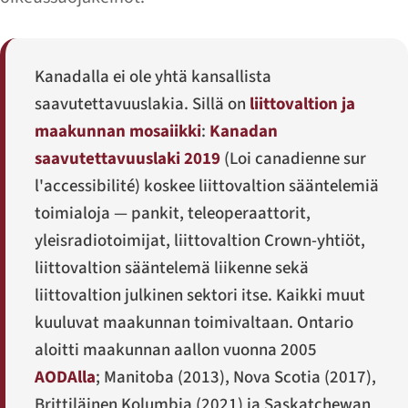
Kanadalla ei ole yhtä kansallista
saavutettavuuslakia. Sillä on
liittovaltion ja
maakunnan mosaiikki
:
Kanadan
saavutettavuuslaki 2019
(
Loi canadienne sur
l'accessibilité
) koskee liittovaltion sääntelemiä
toimialoja — pankit, teleoperaattorit,
yleisradiotoimijat, liittovaltion Crown-yhtiöt,
liittovaltion sääntelemä liikenne sekä
liittovaltion julkinen sektori itse. Kaikki muut
kuuluvat maakunnan toimivaltaan. Ontario
aloitti maakunnan aallon vuonna 2005
AODAlla
; Manitoba (2013), Nova Scotia (2017),
Brittiläinen Kolumbia (2021) ja Saskatchewan