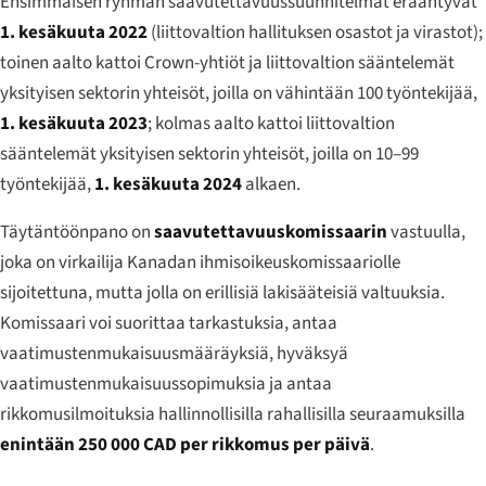
Ensimmäisen ryhmän saavutettavuussuunnitelmat erääntyvät
1. kesäkuuta 2022
(liittovaltion hallituksen osastot ja virastot);
toinen aalto kattoi Crown-yhtiöt ja liittovaltion sääntelemät
yksityisen sektorin yhteisöt, joilla on vähintään 100 työntekijää,
1. kesäkuuta 2023
; kolmas aalto kattoi liittovaltion
sääntelemät yksityisen sektorin yhteisöt, joilla on 10–99
työntekijää,
1. kesäkuuta 2024
alkaen.
Täytäntöönpano on
saavutettavuuskomissaarin
vastuulla,
joka on virkailija Kanadan ihmisoikeuskomissaariolle
sijoitettuna, mutta jolla on erillisiä lakisääteisiä valtuuksia.
Komissaari voi suorittaa tarkastuksia, antaa
vaatimustenmukaisuusmääräyksiä, hyväksyä
vaatimustenmukaisuussopimuksia ja antaa
rikkomusilmoituksia hallinnollisilla rahallisilla seuraamuksilla
enintään 250 000 CAD per rikkomus per päivä
.