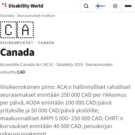
Disability World
Sääntely
·
Seuraamukset maittain
🇨🇦
SEURAAMUKSET · CANADA
Canada
Accessible Canada Act (ACA) · Säädetty 2019 · Seuraamusten
valuutta:
CAD
Viisikerroksinen piino: ACA:n hallinnolliset rahalliset
seuraamukset enintään 250 000 CAD per rikkomus
per päivä; AODA enintään 100 000 CAD/päivä
yrityksille ja 50 000 CAD/päivä yksilöille;
maakunnalliset AMPt 5 000–250 000 CAD; CHRT:n
korvaukset enintään 40 000 CAD; peruskirjan
oikeussuojakeinot.