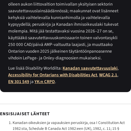
olleen aukon liittovaltion toimivallan yksityisen sektorin
saavutettavuuslainsäädännössä; maakunnat ovat lisänneet
kehyksiä vaihtelevalla kunnianhimolla ja vaihtelevalla
kypsyydellä; peruskirja ja Kanadan ihmisoikeuslaki tukevat
molempia. Mitä jää testattavaksi vuosina 2026–27 on se,
käyttääkö saavutettavuuskomissaarin toinen valvontasykli
250 000 CAD/päivä AMP-valtuutta laajasti, ja muuttaako
Ontarion vuoden 2025 jälkeinen täytäntöönpanoasenne
vihdoin LePage- ja Onley-diagnoosien mukaiseksi.
Lue lisää Disability Worldilta:
Kanadan saavutettavuuslaki
,
Accessibility for Ontarians with Disabilities Act
,
WCAG 2.1
,
EN 301 549
ja
YK:n CRPD
.
ENSISIJAISET LÄHTEET
Kanadan oikeuksien ja vapauksien peruskirja, osa I Constitution Act
1982:sta, Schedule B Canada Act 1982:een (UK), 1982, c. 11; 15 §