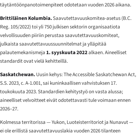
täytäntöönpanotoimenpiteet odotetaan vuoden 2026 aikana.
Brittiläinen Kolumbia.
Saavutettavuuskomitea-asetus (B.C.
Reg. 105/2022) toi yli 750 julkisen sektorin organisaatiota
velvollisuuden piiriin perustaa saavutettavuuskomiteat,
julkaista saavutettavuussuunnitelmat ja ylläpitää
palautemekanismeja
1. syyskuuta 2022
alkaen. Aineelliset
standardit ovat vielä kehitteillä.
Saskatchewan.
Uusin kehys:
The Accessible Saskatchewan Act
,
S.S. 2023, c. A-1.001, sai kuninkaallisen vahvistuksen 17.
toukokuuta 2023. Standardien kehitystyö on vasta alussa;
aineelliset velvoitteet eivät odotettavasti tule voimaan ennen
2026–27.
Kolmessa territorissa — Yukon, Luoteisterritoriot ja Nunavut —
ei ole erillistä saavutettavuuslakia vuoden 2026 tilanteen