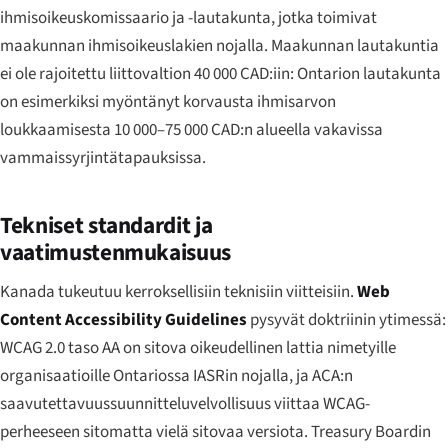
ihmisoikeuskomissaario ja -lautakunta, jotka toimivat
maakunnan ihmisoikeuslakien nojalla. Maakunnan lautakuntia
ei ole rajoitettu liittovaltion 40 000 CAD:iin: Ontarion lautakunta
on esimerkiksi myöntänyt korvausta ihmisarvon
loukkaamisesta 10 000–75 000 CAD:n alueella vakavissa
vammaissyrjintätapauksissa.
Tekniset standardit ja
vaatimustenmukaisuus
Kanada tukeutuu kerroksellisiin teknisiin viitteisiin.
Web
Content Accessibility Guidelines
pysyvät doktriinin ytimessä:
WCAG 2.0 taso AA on sitova oikeudellinen lattia nimetyille
organisaatioille Ontariossa IASRin nojalla, ja ACA:n
saavutettavuussuunnitteluvelvollisuus viittaa WCAG-
perheeseen sitomatta vielä sitovaa versiota. Treasury Boardin