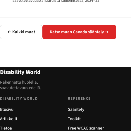
saavutettavuusstandardista kuulemisessa, 2024–25.
← Kaikki maat
Katso maan Canada sääntely →
Disability World
Rakennettu huolella,
saavutettavuus edellä.
DISABILITY WORLD
REFERENCE
Etusivu
Sääntely
Artikkelit
Toolkit
Tietoa
Free WCAG scanner