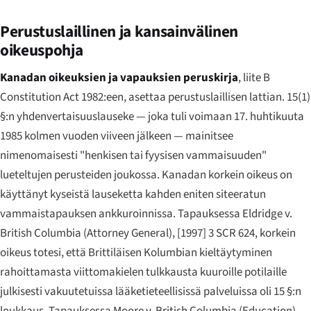
Perustuslaillinen ja kansainvälinen
oikeuspohja
Kanadan oikeuksien ja vapauksien peruskirja
, liite B
Constitution Act 1982:een, asettaa perustuslaillisen lattian. 15(1)
§:n yhdenvertaisuuslauseke — joka tuli voimaan 17. huhtikuuta
1985 kolmen vuoden viiveen jälkeen — mainitsee
nimenomaisesti "henkisen tai fyysisen vammaisuuden"
lueteltujen perusteiden joukossa. Kanadan korkein oikeus on
käyttänyt kyseistä lauseketta kahden eniten siteeratun
vammaistapauksen ankkuroinnissa. Tapauksessa
Eldridge v.
British Columbia (Attorney General)
, [1997] 3 SCR 624, korkein
oikeus totesi, että Brittiläisen Kolumbian kieltäytyminen
rahoittamasta viittomakielen tulkkausta kuuroille potilaille
julkisesti vakuutetuissa lääketieteellisissä palveluissa oli 15 §:n