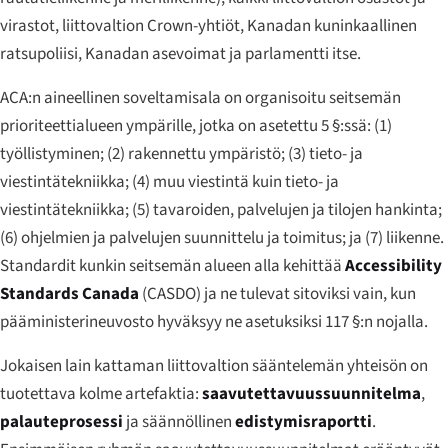
virastot, liittovaltion Crown-yhtiöt, Kanadan kuninkaallinen
ratsupoliisi, Kanadan asevoimat ja parlamentti itse.
ACA:n aineellinen soveltamisala on organisoitu seitsemän
prioriteettialueen ympärille, jotka on asetettu 5 §:ssä: (1)
työllistyminen; (2) rakennettu ympäristö; (3) tieto- ja
viestintätekniikka; (4) muu viestintä kuin tieto- ja
viestintätekniikka; (5) tavaroiden, palvelujen ja tilojen hankinta;
(6) ohjelmien ja palvelujen suunnittelu ja toimitus; ja (7) liikenne.
Standardit kunkin seitsemän alueen alla kehittää
Accessibility
Standards Canada
(CASDO) ja ne tulevat sitoviksi vain, kun
pääministerineuvosto hyväksyy ne asetuksiksi 117 §:n nojalla.
Jokaisen lain kattaman liittovaltion sääntelemän yhteisön on
tuotettava kolme artefaktia:
saavutettavuussuunnitelma
,
palauteprosessi
ja säännöllinen
edistymisraportti
.