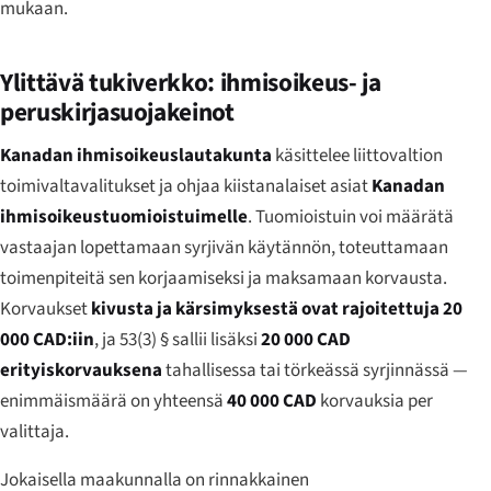
mukaan.
Ylittävä tukiverkko: ihmisoikeus- ja
peruskirjasuojakeinot
Kanadan ihmisoikeuslautakunta
käsittelee liittovaltion
toimivaltavalitukset ja ohjaa kiistanalaiset asiat
Kanadan
ihmisoikeustuomioistuimelle
. Tuomioistuin voi määrätä
vastaajan lopettamaan syrjivän käytännön, toteuttamaan
toimenpiteitä sen korjaamiseksi ja maksamaan korvausta.
Korvaukset
kivusta ja kärsimyksestä ovat rajoitettuja 20
000 CAD:iin
, ja 53(3) § sallii lisäksi
20 000 CAD
erityiskorvauksena
tahallisessa tai törkeässä syrjinnässä —
enimmäismäärä on yhteensä
40 000 CAD
korvauksia per
valittaja.
Jokaisella maakunnalla on rinnakkainen