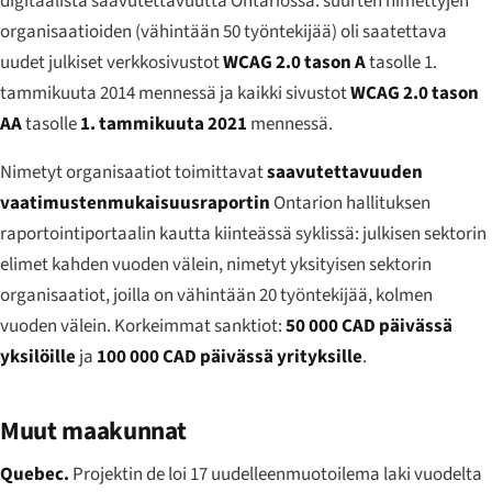
digitaalista saavutettavuutta Ontariossa: suurten nimettyjen
organisaatioiden (vähintään 50 työntekijää) oli saatettava
uudet julkiset verkkosivustot
WCAG 2.0 tason A
tasolle 1.
tammikuuta 2014 mennessä ja kaikki sivustot
WCAG 2.0 tason
AA
tasolle
1. tammikuuta 2021
mennessä.
Nimetyt organisaatiot toimittavat
saavutettavuuden
vaatimustenmukaisuusraportin
Ontarion hallituksen
raportointiportaalin kautta kiinteässä syklissä: julkisen sektorin
elimet kahden vuoden välein, nimetyt yksityisen sektorin
organisaatiot, joilla on vähintään 20 työntekijää, kolmen
vuoden välein. Korkeimmat sanktiot:
50 000 CAD päivässä
yksilöille
ja
100 000 CAD päivässä yrityksille
.
Muut maakunnat
Quebec.
Projektin de loi 17 uudelleenmuotoilema laki vuodelta