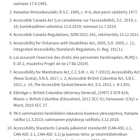
voimaan 17.4.1985.
Kanadan ihmisoikeuslaki, R.S.C. 1985, c. H-6, alun perin säädetty 1977.
Accessible Canada Act (
Loi canadienne sur l'accessibilité
), S.C. 2019, c.
10; kuninkaallinen vahvistus 21.6.2019; voimaan 11.7.2019.
Accessible Canada Regulations, SOR/2021-241, rekisteröity 13.12.2021.
Accessibility for Ontarians with Disabilities Act, 2005, S.O. 2005, c. 11;
Integrated Accessibility Standards Regulation, O. Reg. 191/11.
Loi assurant l'exercice des droits des personnes handicapées
, RLRQ c.
E-20.1; muutettu Projet de loi 17:llä (2024).
Accessibility for Manitobans Act, C.C.S.M. c. A1.7 (2013); Accessibility Act
(Nova Scotia), S.N.S. 2017, c. 2; Accessible British Columbia Act, S.B.C.
2021, c. 19; The Accessible Saskatchewan Act, S.S. 2023, c. A-1.001.
Eldridge v. British Columbia (Attorney General)
, [1997] 3 SCR 624;
Moore v. British Columbia (Education)
, 2012 SCC 61;
Vancouver (City) v.
Ward
, 2010 SCC 27.
YK:n vammaisten henkilöiden oikeuksia koskeva yleissopimus; Kanada
ratifioi 11.3.2010; valinnainen pöytäkirja ratifioitu 3.12.2018.
Accessibility Standards Canada julkaistut standardit (CAN-ASC-1.1,
CAN-ASC-2.1, CAN-ASC-3.1) ja luonnos tieto- ja viestintätekniikan