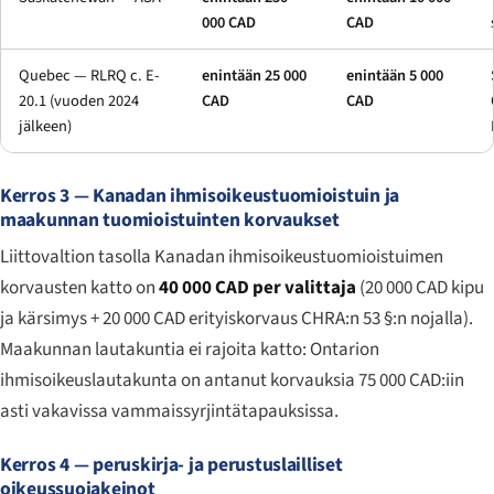
000 CAD
CAD
Quebec — RLRQ c. E-
enintään 25 000
enintään 5 000
20.1 (vuoden 2024
CAD
CAD
jälkeen)
Kerros 3 — Kanadan ihmisoikeustuomioistuin ja
maakunnan tuomioistuinten korvaukset
Liittovaltion tasolla Kanadan ihmisoikeustuomioistuimen
korvausten katto on
40 000 CAD per valittaja
(20 000 CAD kipu
ja kärsimys + 20 000 CAD erityiskorvaus CHRA:n 53 §:n nojalla).
Maakunnan lautakuntia ei rajoita katto: Ontarion
ihmisoikeuslautakunta on antanut korvauksia 75 000 CAD:iin
asti vakavissa vammaissyrjintätapauksissa.
Kerros 4 — peruskirja- ja perustuslailliset
oikeussuojakeinot