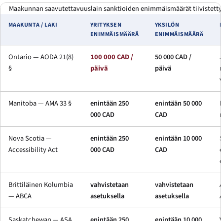
Maakunnan saavutettavuuslain sanktioiden enimmäismäärät tiivistettyn
MAAKUNTA / LAKI
YRITYKSEN
YKSILÖN
ENIMMÄISMÄÄRÄ
ENIMMÄISMÄÄRÄ
Ontario — AODA 21(8)
100 000 CAD /
50 000 CAD /
§
päivä
päivä
Manitoba — AMA 33 §
enintään 250
enintään 50 000
000 CAD
CAD
Nova Scotia —
enintään 250
enintään 10 000
Accessibility Act
000 CAD
CAD
Brittiläinen Kolumbia
vahvistetaan
vahvistetaan
— ABCA
asetuksella
asetuksella
Saskatchewan — ASA
enintään 250
enintään 10 000