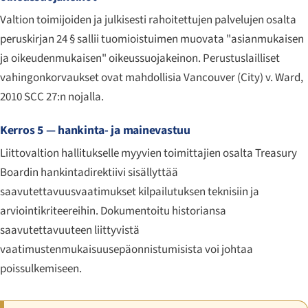
Valtion toimijoiden ja julkisesti rahoitettujen palvelujen osalta
peruskirjan 24 § sallii tuomioistuimen muovata "asianmukaisen
ja oikeudenmukaisen" oikeussuojakeinon. Perustuslailliset
vahingonkorvaukset ovat mahdollisia
Vancouver (City) v. Ward
,
2010 SCC 27:n nojalla.
Kerros 5 — hankinta- ja mainevastuu
Liittovaltion hallitukselle myyvien toimittajien osalta Treasury
Boardin hankintadirektiivi sisällyttää
saavutettavuusvaatimukset kilpailutuksen teknisiin ja
arviointikriteereihin. Dokumentoitu historiansa
saavutettavuuteen liittyvistä
vaatimustenmukaisuusepäonnistumisista voi johtaa
poissulkemiseen.