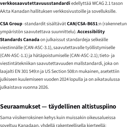
verkkosaavutettavuusstandardi
edellyttää WCAG 2.1 tason
AA:ta Kanadan hallituksen verkkosivustoille ja sovelluksille.
CSA Group
-standardit sisältävät
CAN/CSA-B651
:n (rakennetun
ympäristön saavutettava suunnittelu).
Accessibility
Standards Canada
on julkaissut standardeja selkeälle
viestinnälle (CAN-ASC-3.1), saavutettavalle työllistymiselle
(CAN-ASC-1.1) ja hätäpoistumiselle (CAN-ASC-2.1); tieto- ja
viestintätekniikan saavutettavuuden mallstandardi, joka on
laajalti EN 301 549:n ja US Section 508:n mukainen, asetettiin
julkiseen kuulemiseen vuoden 2024 lopulla ja on aikataulussa
julkaistava vuonna 2026.
Seuraamukset — täydellinen altistuspiino
Sama viisikerroksinen kehys kuin muissakin oikeusalueissa
soveltuu Kanadaan, yhdellä rakenteellisella kierteellä: