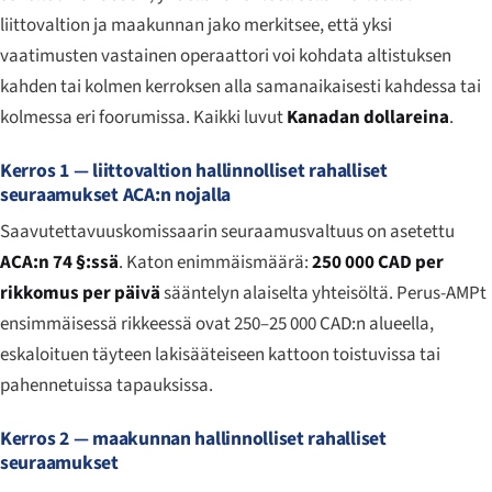
liittovaltion ja maakunnan jako merkitsee, että yksi
vaatimusten vastainen operaattori voi kohdata altistuksen
kahden tai kolmen kerroksen alla samanaikaisesti kahdessa tai
kolmessa eri foorumissa. Kaikki luvut
Kanadan dollareina
.
Kerros 1 — liittovaltion hallinnolliset rahalliset
seuraamukset ACA:n nojalla
Saavutettavuuskomissaarin seuraamusvaltuus on asetettu
ACA:n 74 §:ssä
. Katon enimmäismäärä:
250 000 CAD per
rikkomus per päivä
sääntelyn alaiselta yhteisöltä. Perus-AMPt
ensimmäisessä rikkeessä ovat 250–25 000 CAD:n alueella,
eskaloituen täyteen lakisääteiseen kattoon toistuvissa tai
pahennetuissa tapauksissa.
Kerros 2 — maakunnan hallinnolliset rahalliset
seuraamukset