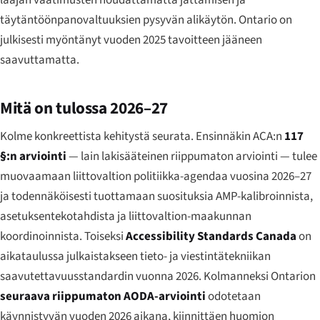
laajan vaatimusten noudattamatta jättämisen ja
täytäntöönpanovaltuuksien pysyvän alikäytön. Ontario on
julkisesti myöntänyt vuoden 2025 tavoitteen jääneen
saavuttamatta.
Mitä on tulossa 2026–27
Kolme konkreettista kehitystä seurata. Ensinnäkin ACA:n
117
§:n arviointi
— lain lakisääteinen riippumaton arviointi — tulee
muovaamaan liittovaltion politiikka-agendaa vuosina 2026–27
ja todennäköisesti tuottamaan suosituksia AMP-kalibroinnista,
asetuksentekotahdista ja liittovaltion-maakunnan
koordinoinnista. Toiseksi
Accessibility Standards Canada
on
aikataulussa julkaistakseen tieto- ja viestintätekniikan
saavutettavuusstandardin vuonna 2026. Kolmanneksi Ontarion
seuraava riippumaton AODA-arviointi
odotetaan
käynnistyvän vuoden 2026 aikana, kiinnittäen huomion