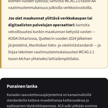
kolmen vuoden syklissä; vahvista WCAG 2.0 tason AA
vaatimustenmukaisuus julkisilla verkkosivustoilla.
Jos olet maakunnat ylittävä verkkokaupan tai
digitaalisten palvelujen operaattori:
kartoita
velvollisuutesi kunkin maakunnan kehystä vasten —
AODA Ontariossa, Quebecin vuoden 2024 jälkeinen
järjestelmä, Manitoban tieto- ja viestintästandardi — ja
linjaa tekninen vaatimustenmukaisuutesi WCAG 2.1
tason AA:han yhteiseksi lattialämpötilaksi.
Punainen lanka
Kanadan saavutettavuusjärjestelmä on kansainvälisillä
standardeilla kattava muodollisessa kattavuudessa ja
epätasainen täytäntöönpanossa. ACA sulki pitkään avoinna