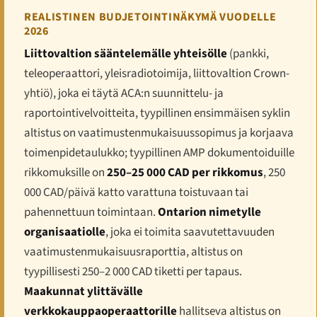
REALISTINEN BUDJETOINTINÄKYMÄ VUODELLE
2026
Liittovaltion sääntelemälle yhteisölle
(pankki,
teleoperaattori, yleisradiotoimija, liittovaltion Crown-
yhtiö), joka ei täytä ACA:n suunnittelu- ja
raportointivelvoitteita, tyypillinen ensimmäisen syklin
altistus on vaatimustenmukaisuussopimus ja korjaava
toimenpidetaulukko; tyypillinen AMP dokumentoiduille
rikkomuksille on
250–25 000 CAD per rikkomus
, 250
000 CAD/päivä katto varattuna toistuvaan tai
pahennettuun toimintaan.
Ontarion nimetylle
organisaatiolle
, joka ei toimita saavutettavuuden
vaatimustenmukaisuusraporttia, altistus on
tyypillisesti 250–2 000 CAD tiketti per tapaus.
Maakunnat ylittävälle
verkkokauppaoperaattorille
hallitseva altistus on