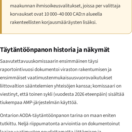
maakunnan ihmisoikeusvalitukset, joissa per valittaja
korvaukset ovat 10 000–40 000 CAD:n alueella
rakenteellisten korjausmääräysten lisäksi.
Täytäntöönpanon historia ja näkymät
Saavutettavuuskomissaarin ensimmäinen täysi
raportointivuosi dokumentoi viraston rakentumisen ja
ensimmäiset vaatimustenmukaisuusvuorovaikutukset
liittovaltion sääntelemien yhteisöjen kanssa; komissaari on
viestinyt, että toinen sykli (vuodesta 2026 eteenpäin) sisältää
tiukempaa AMP-järjestelmän käyttöä.
Ontarion AODA-täytäntöönpanon tarina on maan eniten
tutkittu. Neljä riippumatonta arviointia on dokumentoinut