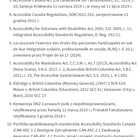
Accessible Canada Act (
Loi canadienne sur l'accessibilité
), S.C. 2019, c.
10; Sankcja Królewska 21 czerwca 2019 r.; w mocy od 11 lipca 2019 r.
Accessible Canada Regulations, SOR/2021-241, zarejestrowane 13
grudnia 2021 r.
Accessibility for Ontarians with Disabilities Act, 2005, S.O. 2005, c. 11;
Integrated Accessibility Standards Regulation, O. Reg. 191/11.
Loi assurant l'exercice des droits des personnes handicapées en vue
de leur intégration scolaire, professionnelle et sociale, RLRQ c. E-20.1;
zmieniona przez Projet de loi 17 (2024).
Accessibility for Manitobans Act, C.C.S.M. c. A1.7 (2013); Accessibility Act
(Nova Scotia), S.N.S. 2017, c. 2; Accessible British Columbia Act, S.B.C.
2021, c. 19; The Accessible Saskatchewan Act, S.S. 2023, c. A-1.001.
Eldridge v. British Columbia (Attorney General)
, [1997] 3 SCR 624;
Moore v. British Columbia (Education)
, 2012 SCC 61;
Vancouver (City) v.
Ward
, 2010 SCC 27.
Konwencja ONZ o prawach osób z niepełnosprawnościami,
ratyfikowana przez Kanadę 11 marca 2010 r.; Protokół Fakultatywny
ratyfikowany 3 grudnia 2018 r.
Portfolio opublikowanych standardów Accessibility Standards Canada
(CAN-ASC-1.1 Dostępne Zatrudnienie; CAN-ASC-2.1 Ewakuacja
Awaryjna; CAN-ASC-3.1 Prosty Język) i projekt standardu dostępności