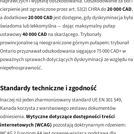
naprawczych i wypłatę odszkodowania. Odszkodowanie za ból i
cierpienie jest ograniczone przez art. 53(2) CHRA do
20 000 CAD
,
a dodatkowe
20 000 CAD
jest dostępne, gdy dyskryminacja była
świadoma lub lekkomyślna — dając maksymalny pułap
ustawowy
40 000 CAD
na skarżącego. Trybunały
prowincjonalne są nieograniczone górnym pułapem: trybunał
Ontario przyznawał odszkodowania sięgające 75 000 CAD+ w
poważnych sprawach dotyczących dyskryminacji ze względu na
niepełnosprawność.
Standardy techniczne i zgodność
Inaczej niż jeden zharmonizowany standard UE EN 301 549,
Kanada korzysta z warstwowego zestawu dokumentów
odniesienia.
Wytyczne dotyczące dostępności treści
internetowych (WCAG)
pozostają doktrynarnym rdzeniem:
WCAG 2.0 poziom AA jest prawnie wiążącą podstawą dla