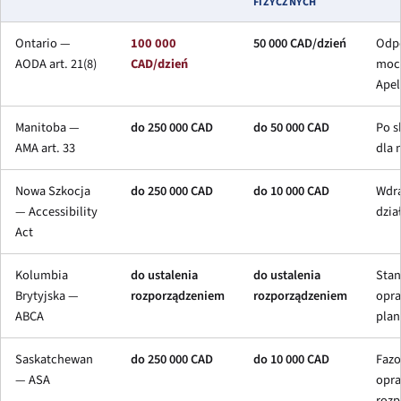
FIZYCZNYCH
Ontario —
100 000
50 000 CAD/dzień
Odpo
AODA art. 21(8)
CAD/dzień
mocy
Apel
Manitoba —
do 250 000 CAD
do 50 000 CAD
Po s
AMA art. 33
dla 
Nowa Szkocja
do 250 000 CAD
do 10 000 CAD
Wdra
— Accessibility
dzia
Act
Kolumbia
do ustalenia
do ustalenia
Stan
Brytyjska —
rozporządzeniem
rozporządzeniem
opra
ABCA
pla
Saskatchewan
do 250 000 CAD
do 10 000 CAD
Fazo
— ASA
opra
rozp