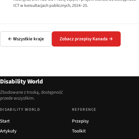
ICT w konsultacjach publicznych, 2024–25.
← Wszystkie kraje
Zobacz przepisy Kanada →
Disability World
Zbudowane z troską, dostępność
przede wszystkim.
DISABILITY WORLD
REFERENCE
Start
Przepisy
Artykuły
Toolkit