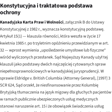
Konstytucyjna i traktatowa podstawa
ochrony
Kanadyjska Karta Praw i Wolności
, załącznik B do Ustawy
Konstytucyjnej z 1982 r., wyznacza konstytucyjną podstawę.
Artykuł 15(1) — klauzula równości, która weszła w życie 17
kwietnia 1985 r. po trzyletnim opóźnieniu przewidzianym w art.
32 — wprost wymienia „upośledzenie umysłowe lub fizyczne“
wśród wyliczonych przesłanek. Sąd Najwyższy Kanady użył tej
klauzuli jako podstawy dwóch najczęściej cytowanych spraw
niepełnosprawnościowych w kanadyjskiej jurysprudencji. W
sprawie
Eldridge v. British Columbia (Attorney General)
, [1997] 3
SCR 624, Sąd orzekł, że niesfinansowanie przez Kolumbię
Brytyjską tłumaczenia na język migowy dla głuchych pacjentów
w ramach publicznie ubezpieczonych usług medycznych
stanowi naruszenie art. 15 i że obowiązek świadczenia usług