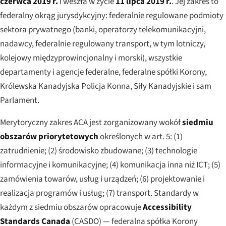
czerwca 2019 r.
i weszła w życie
11 lipca 2019 r.
. Jej zakres to
federalny okrąg jurysdykcyjny: federalnie regulowane podmioty
sektora prywatnego (banki, operatorzy telekomunikacyjni,
nadawcy, federalnie regulowany transport, w tym lotniczy,
kolejowy międzyprowincjonalny i morski), wszystkie
departamenty i agencje federalne, federalne spółki Korony,
Królewska Kanadyjska Policja Konna, Siły Kanadyjskie i sam
Parlament.
Merytoryczny zakres ACA jest zorganizowany wokół
siedmiu
obszarów priorytetowych
określonych w art. 5: (1)
zatrudnienie; (2) środowisko zbudowane; (3) technologie
informacyjne i komunikacyjne; (4) komunikacja inna niż ICT; (5)
zamówienia towarów, usług i urządzeń; (6) projektowanie i
realizacja programów i usług; (7) transport. Standardy w
każdym z siedmiu obszarów opracowuje
Accessibility
Standards Canada
(CASDO) — federalna spółka Korony