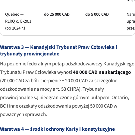
Quebec —
do 25 000 CAD
do 5 000 CAD
Naru
RLRQ c. E-20.1
upr
(po 2024 r.)
prze
Warstwa 3 — Kanadyjski Trybunał Praw Człowieka i
trybunały prowincjonalne
Na poziomie federalnym pułap odszkodowawczy Kanadyjskiego
Trybunału Praw Człowieka wynosi
40 000 CAD na skarżącego
(20 000 CAD za ból i cierpienie + 20 000 CAD za szczególne
odszkodowanie na mocy art. 53 CHRA). Trybunały
prowincjonalne są nieograniczone górnym pułapem; Ontario,
BC i inne orzekały odszkodowania powyżej 50 000 CAD w
poważnych sprawach.
Warstwa 4 — środki ochrony Karty i konstytucyjne