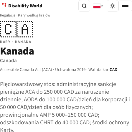
Disability World
Regulacje
·
Kary według krajów
🇨🇦
KARY · KANADA
Kanada
Canada
Accessible Canada Act (ACA) · Uchwalona 2019 · Waluta kar:
CAD
Pięciowarstwowy stos: administracyjne sankcje
pieniężne ACA do 250 000 CAD za naruszenie
dziennie; AODA do 100 000 CAD/dzień dla korporacji i
50 000 CAD/dzień dla osób fizycznych;
prowincjonalne AMP 5 000–250 000 CAD;
odszkodowania CHRT do 40 000 CAD; środki ochrony
Karty.