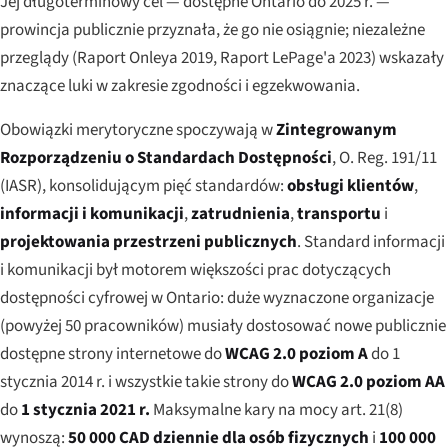
Jej długoterminowy cel — dostępne Ontario do 2025 r. —
prowincja publicznie przyznała, że go nie osiągnie; niezależne
przeglądy (Raport Onleya 2019, Raport LePage'a 2023) wskazały
znaczące luki w zakresie zgodności i egzekwowania.
Obowiązki merytoryczne spoczywają w
Zintegrowanym
Rozporządzeniu o Standardach Dostępności
, O. Reg. 191/11
(IASR), konsolidującym pięć standardów:
obsługi klientów
,
informacji i komunikacji
,
zatrudnienia
,
transportu
i
projektowania przestrzeni publicznych
. Standard informacji
i komunikacji był motorem większości prac dotyczących
dostępności cyfrowej w Ontario: duże wyznaczone organizacje
(powyżej 50 pracowników) musiały dostosować nowe publicznie
dostępne strony internetowe do
WCAG 2.0 poziom A
do 1
stycznia 2014 r. i wszystkie takie strony do
WCAG 2.0 poziom AA
do
1 stycznia 2021 r.
Maksymalne kary na mocy art. 21(8)
wynoszą:
50 000 CAD dziennie dla osób fizycznych
i
100 000