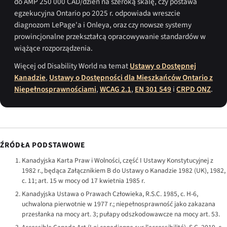
do AMP 250 000 CAD/dzień na szeroką skalę, czy postawa
egzekucyjna Ontario po 2025 r. odpowiada wreszcie
diagnozom LePage'a i Onleya, oraz czy nowsze systemy
prowincjonalne przekształcą opracowywanie standardów w
wiążące rozporządzenia.
Więcej od Disability World na temat
Ustawy o Dostępnej
Kanadzie
,
Ustawy o Dostępności dla Mieszkańców Ontario z
Niepełnosprawnościami
,
WCAG 2.1
,
EN 301 549
i
CRPD ONZ
.
ŹRÓDŁA PODSTAWOWE
Kanadyjska Karta Praw i Wolności, część I Ustawy Konstytucyjnej z
1982 r., będąca Załącznikiem B do Ustawy o Kanadzie 1982 (UK), 1982,
c. 11; art. 15 w mocy od 17 kwietnia 1985 r.
Kanadyjska Ustawa o Prawach Człowieka, R.S.C. 1985, c. H-6,
uchwalona pierwotnie w 1977 r.; niepełnosprawność jako zakazana
przesłanka na mocy art. 3; pułapy odszkodowawcze na mocy art. 53.