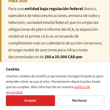
PARA 2026
Para una
entidad bajo regulación federal
(banco,
operadora de telecomunicaciones, emisora de radio y
televisión, sociedad estatal federal) que incumpla las
obligaciones de plan e informe del ACA, la exposición
modal en el primer ciclo es un acuerdo de
cumplimiento más un calendario de acción correctora;
el rango modal de sanciones para infracciones
documentadas es de
250 a 25.000 CAD por
infracción
, reservándose el techo de 250.000 CAD por
Cookies
día para las conductas reiteradas o agravadas. Para
Usamos cookies de analítica opcionales (Google Analytics) para
una
organización designada de Ontario
que no
entender cómo se usa el sitio. Permanecen desactivadas hasta
presente su Informe de Cumplimiento de Accesibilidad,
que las aceptes. Más información en nuestra
política de
la exposición es típicamente una multa de 250 a 2.000
privacidad
.
CAD por ocurrencia, con escalada hasta el techo legal
Aceptar
Rechazar
por días en los casos prolongados. Para un
operador