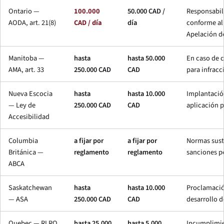
Ontario —
100.000
50.000 CAD /
Responsabil
AODA, art. 21(8)
CAD / día
día
conforme al 
Apelación de
Manitoba —
hasta
hasta 50.000
En caso de 
AMA, art. 33
250.000 CAD
CAD
para infracc
Nueva Escocia
hasta
hasta 10.000
Implantació
— Ley de
250.000 CAD
CAD
aplicación p
Accesibilidad
Columbia
a fijar por
a fijar por
Normas sust
Británica —
reglamento
reglamento
sanciones p
ABCA
Saskatchewan
hasta
hasta 10.000
Proclamació
— ASA
250.000 CAD
CAD
desarrollo d
Quebec — RLRQ
hasta 25.000
hasta 5.000
Incumplimie