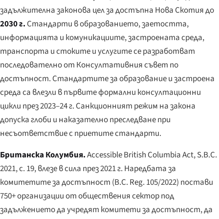
задължителна законова цел за достъпна Нова Скотия до
2030 г.
Стандарти в образованието, заетостта,
информацията и комуникациите, застроената среда,
транспорта и стоките и услугите се разработват
последователно от Консултативния съвет по
достъпност. Стандартите за образование и застроена
среда са влезли в първите формални консултационни
цикли през 2023–24 г. Санкционният режим на закона
допуска глоби и наказателно преследване при
несъответствие с приетите стандарти.
Британска Колумбия.
Accessible British Columbia Act
, S.B.C.
2021, c. 19, влезе в сила през 2021 г. Наредбата за
комитетите за достъпност (B.C. Reg. 105/2022) постави
750+ организации от обществения сектор под
задължението да учредят комитети за достъпност, да