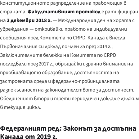
конституционното разпределение на правомощия в
страната.
Факултативният протокол
е ратифициран
на
3 декември 2018 г.
— Международния ден на хората с
увреждания — откривайки правото на индивидуални
съобщения пред Комитета по CRPD. Канада е внесла
Първоначалния си доклад по член 35 през 2014 г.;
Заключителните бележки на Комитета по CRPD
последвали през 2017 г., обръщайки изрично внимание на
приобщаващото образование, достъпността на
застроената среда и федерално-провинциалната
разпокъсаност на законодателството за достъпност.
Обединеният втори и трети периодичен доклад е дължим
в текущия цикъл.
Федералният ред: Законът за достъпна
Канада от 2019 г.