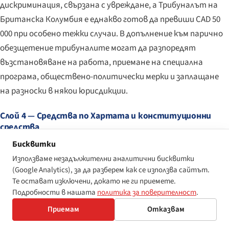
дискриминация, свързана с увреждане, а Трибуналът на
Британска Колумбия е еднакво готов да превиши CAD 50
000 при особено тежки случаи. В допълнение към парично
обезщетение трибуналите могат да разпоредят
възстановяване на работа, приемане на специална
програма, обществено-политически мерки и заплащане
на разноски в някои юрисдикции.
Слой 4 — Средства по Хартата и конституционни
средства
За държавни субекти и публично финансирани услуги
Бисквитки
раздел 24 от Хартата позволява на съда да изработи
Използваме незадължителни аналитични бисквитки
(Google Analytics), за да разберем как се използва сайтът.
„подходящо и справедливо" средство за защита.
Те остават изключени, докато не ги приемете.
Конституционни обезщетения са допустими по
Подробности в нашата
политика за поверителност
.
Vancouver (City) v. Ward
, 2010 SCC 27, когато нарушението е
Приемам
Отказвам
достатъчно тежко и обезщетенията са необходими за