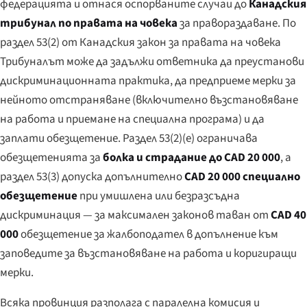
федерацията и отнася оспорваните случаи до
Канадския
трибунал по правата на човека
за правораздаване. По
раздел 53(2) от Канадския закон за правата на човека
Трибуналът може да задължи ответника да преустанови
дискриминационната практика, да предприеме мерки за
нейното отстраняване (включително възстановяване
на работа и приемане на специална програма) и да
заплати обезщетение. Раздел 53(2)(e) ограничава
обезщетенията за
болка и страдание до CAD 20 000
, а
раздел 53(3) допуска допълнително
CAD 20 000 специално
обезщетение
при умишлена или безразсъдна
дискриминация — за максимален законов таван от
CAD 40
000
обезщетение за жалбоподател в допълнение към
заповедите за възстановяване на работа и коригиращи
мерки.
Всяка провинция разполага с паралелна комисия и