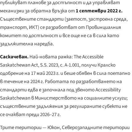
публикуват планове за достъпност и да управляват
механизми за обратна връзка от
1 септември 2022 г.
Съществените стандарти (заетост, застроена среда,
транспорт, ИКТ) се разработват от Провинциалния
комитет по достъпност и все още не са в сила като
задължителна наредба.
Саскачеван.
Най-новата рамка:
The Accessible
Saskatchewan Act
, S.S. 2023, c. A-1.001, получи Кралско
одобрение на 17 май 2023 г. и беше обявен в сила поетапно
в течение на 2024 г. Работата по разработването на
стандарти едва е започнала под звеното Accessibility
Saskatchewan в Министерството на социалните услуги;
съществените задължения за регулираните субекти не
се очакват преди 2026–27 г.
Трите територии — Юкон, Северозападните територии