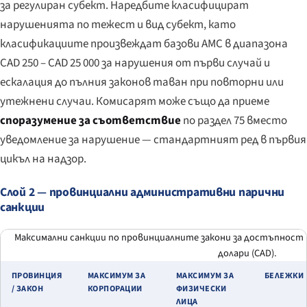
за регулиран субект. Наредбите класифицират
нарушенията по тежест и вид субект, като
класификациите произвеждат базови АМС в диапазона
CAD 250 – CAD 25 000 за нарушения от първи случай и
ескалация до пълния законов таван при повторни или
утежнени случаи. Комисарят може също да приеме
споразумение за съответствие
по раздел 75 вместо
уведомление за нарушение — стандартният ред в първия
цикъл на надзор.
Слой 2 — провинциални административни парични
санкции
Максимални санкции по провинциалните закони за достъпност в
долари (CAD).
ПРОВИНЦИЯ
МАКСИМУМ ЗА
МАКСИМУМ ЗА
БЕЛЕЖКИ
/ ЗАКОН
КОРПОРАЦИИ
ФИЗИЧЕСКИ
ЛИЦА