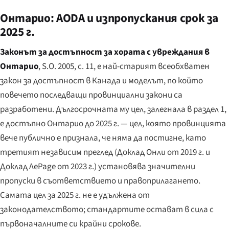
Онтарио: AODA и изпропускания срок за
2025 г.
Законът за достъпност за хората с увреждания в
Онтарио
, S.O. 2005, c. 11, е най-старият всеобхватен
закон за достъпност в Канада и моделът, по който
повечето последващи провинциални закони са
разработени. Дългосрочната му цел, залегнала в раздел 1,
е достъпно Онтарио до 2025 г. — цел, която провинцията
вече публично е признала, че няма да постигне, като
третият независим преглед (Доклад Онли от 2019 г. и
Доклад ЛePage от 2023 г.) установява значителни
пропуски в съответствието и правоприлагането.
Самата цел за 2025 г. не е удължена от
законодателството; стандартите остават в сила с
първоначалните си крайни срокове.