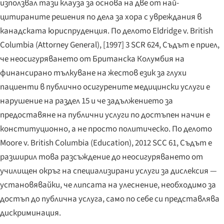
използвал тази клауза за основа на две от най-
цитираните решения по дела за хора с увреждания в
канадската юриспруденция. По делото
Eldridge v. British
Columbia (Attorney General)
, [1997] 3 SCR 624, Съдът е приел,
че неосигуряването от Британска Колумбия на
финансирано тълкуване на жестов език за глухи
пациенти в публично осигурените медицински услуги е
нарушение на раздел 15 и че задължението за
предоставяне на публични услуги по достъпен начин е
конституционно, а не просто политическо. По делото
Moore v. British Columbia (Education)
, 2012 SCC 61, Съдът е
разширил това разсъждение до неосигуряването от
училищен окръг на специализирани услуги за дислексия —
установявайки, че липсата на улеснение, необходимо за
достъп до публична услуга, само по себе си представлява
дискриминация.