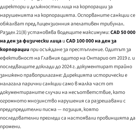
директори и длъжностни лица на корпорации за
нарушенията на корпорацията. Оспорваните санкции се
обжалват пред Лицензионния апелативен трибунал.
Раздел 21(8) установява водещите максимуми:
CAD 50 000
на ден за физически лица
и
CAD 100 000 на ден за
корпорации
при осъждане за престъпление. Одитът за
ефективност на Главния одитор на Онтарио от 2019 г. и
последващите доклади до 2024 г. документират трайно
занижено правоприлагане: Дирекцията исторически е
налагала парични санкции само в малка част от
документираните случаи на несъответствие, като
огромното мнозинство нарушения са разрешавани с
предупредителни писма — позиция, която
последователни прегледи са настоявали провинцията да
промени.