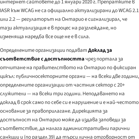
интернет сайтовете до 1 януари 2020 г. Препратките в
IASR към WCAG не са официално актуализирани до WCAG 2.1
или 2.2 — регулаторът на Онтарио е сигнализирал, че
тази актуализация е в процес на разглеждане, но
изменяща наредба все още не е в сила.
Определените организации подават
Доклад за
съответствие с достъпността
чрез портала за
отчитане на правителството на Онтарио по фиксиран
цикъл: публичносекторните органи — на всеки две години,
определените организации от частния сектор с 20+
служители — на всеки три години. Неподаването на
доклад в срок само по себе си е нарушение и е най-честото
основание за правоприлагане. Дирекцията за
достъпност на Онтарио може да издава заповеди за
съответствие, да налага административни парични
санкции и (по раздел 39) да търси лична отговорност от