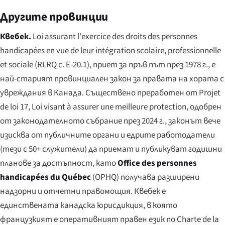
Другите провинции
Квебек.
Loi assurant l'exercice des droits des personnes
handicapées en vue de leur intégration scolaire, professionnelle
et sociale
(RLRQ c. E-20.1), приет за пръв път през 1978 г., е
най-старият провинциален закон за правата на хората с
увреждания в Канада. Съществено преработен от
Projet
de loi 17
,
Loi visant à assurer une meilleure protection
, одобрен
от законодателното събрание през 2024 г., законът вече
изисква от публичните органи и едрите работодатели
(тези с 50+ служители) да приемат и публикуват годишни
планове за достъпност, като
Office des personnes
handicapées du Québec
(OPHQ) получава разширени
надзорни и отчетни правомощия. Квебек е
единствената канадска юрисдикция, в която
французкият е оперативният правен език по
Charte de la