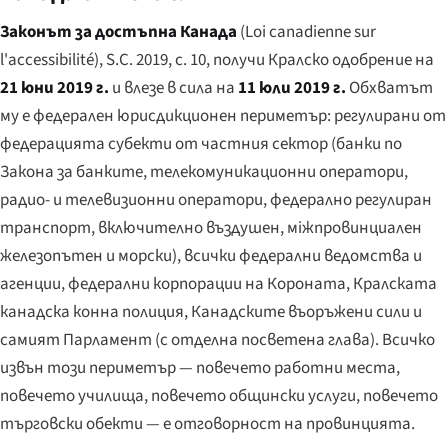
Законът за достъпна Канада
(
Loi canadienne sur
l'accessibilité
), S.C. 2019, c. 10, получи Кралско одобрение на
21 юни 2019 г.
и влезе в сила на
11 юли 2019 г.
Обхватът
му е федерален юрисдикционен периметър: регулирани от
федерацията субекти от частния сектор (банки по
Закона за банките, телекомуникационни оператори,
радио- и телевизионни оператори, федерално регулиран
транспорт, включително въздушен, міжпровинциален
железопътен и морски), всички федерални ведомства и
агенции, федерални корпорации на Короната, Кралската
канадска конна полиция, Канадските въоръжени сили и
самият Парламент (с отделна посветена глава). Всичко
извън този периметър — повечето работни места,
повечето училища, повечето общински услуги, повечето
търговски обекти — е отговорност на провинцията.