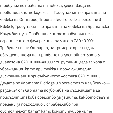
трибунал по правата на човека, действащи по
провинциалните кодекси — Трибуналът по правата на
човека на Онтарио,
Tribunal des droits de la personne
в
Квебек, Трибуналът по правата на човека на Британска
Колумбия и др. Провинциалните трибунали
не са
ограничени от федералния таван от CAD 40 000:
Трибуналът на Онтарио, например, е присъждал
обезщетение за накърняване на достойнството в
диапазона CAD 10 000–40 000 при рутинни дела за хора с
увреждания, като при тежка и продължителна
дискриминация присъжданото достига CAD 75 000+.
Делата по Хартата
Eldridge
и
Moore
стоят над всичко —
раздел 24 от Хартата позволява на съдилищата да
присъдят „такова средство за защита, каквото съдът
прецени за подходящо и справедливо при
обстоятелствата", като конституционните