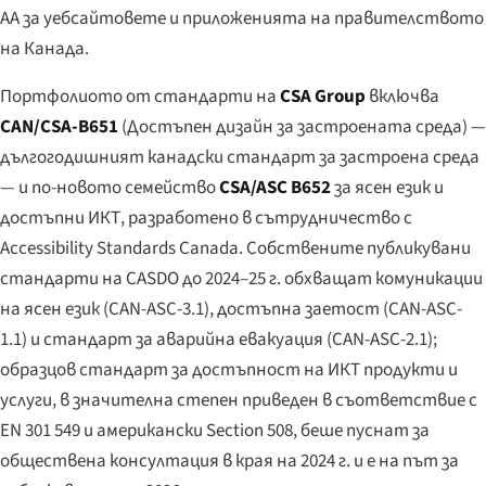
AA за уебсайтовете и приложенията на правителството
на Канада.
Портфолиото от стандарти на
CSA Group
включва
CAN/CSA-B651
(Достъпен дизайн за застроената среда) —
дългогодишният канадски стандарт за застроена среда
— и по-новото семейство
CSA/ASC B652
за ясен език и
достъпни ИКТ, разработено в сътрудничество с
Accessibility Standards Canada. Собствените публикувани
стандарти на CASDO до 2024–25 г. обхващат комуникации
на ясен език (CAN-ASC-3.1), достъпна заетост (CAN-ASC-
1.1) и стандарт за аварийна евакуация (CAN-ASC-2.1);
образцов стандарт за достъпност на ИКТ продукти и
услуги, в значителна степен приведен в съответствие с
EN 301 549 и американски Section 508, беше пуснат за
обществена консултация в края на 2024 г. и е на път за