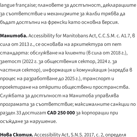
langue française
; плановете за достъпност, декларациите
за съответствие и механизмите за жалби трябва да
бъдат достъпни на френски като основна версия.
Манитоба.
Accessibility for Manitobans Act
, C.C.S.M. c. A1.7, в
сила от 2013 г., се основава на архитектура от пет
стандарта: обслужване на клиенти (в сила от 2018 г.),
заетост (2022 г. за обществения сектор, 2024 г. за
частния сектор), информация и комуникация (наредба в
процес на разработване до 2025 г.), транспорт и
проектиране на открити обществени пространства.
Службата за достъпност на Манитоба управлява
програмата за съответствие; максималните санкции по
раздел 33 достигат
CAD 250 000
за корпорации при
осъждане за нарушение.
Нова Скотия.
Accessibility Act
, S.N.S. 2017, c. 2, определя