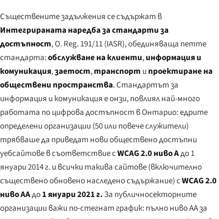
Съществените задължения се съдържат в
Интегрираната наредба за стандарти за
достъпност
, O. Reg. 191/11 (IASR), обединяваща петте
стандарта:
обслужване на клиенти
,
информация и
комуникация
,
заетост
,
транспорт
и
проектиране на
обществени пространства
. Стандартът за
информация и комуникация е онзи, повлиял най-много
работата по цифрова достъпност в Онтарио: едрите
определени организации (50 или повече служители)
трябваше да приведат нови обществено достъпни
уебсайтове в съответствие с
WCAG 2.0 ниво A
до 1
януари 2014 г. и всички такива сайтове (включително
съществено обновено наследено съдържание) с
WCAG 2.0
ниво AA
до
1 януари 2021 г.
За публичносекторните
организации важи по-стегнат график: пълно ниво AA за