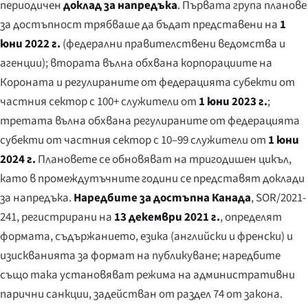
периодичен
доклад за напредъка
. Първата група планове
за достъпност трябваше да бъдат представени на
1
юни 2022 г.
(федерални правителствени ведомства и
агенции); втората вълна обхвана корпорациите на
Короната и регулираните от федерацията субекти от
частния сектор с 100+ служители от
1 юни 2023 г.
;
третата вълна обхвана регулираните от федерацията
субекти от частния сектор с 10–99 служители от
1 юни
2024 г.
Плановете се обновяват на тригодишен цикъл,
като в промеждутъчните години се представят доклади
за напредъка.
Наредбите за достъпна Канада
, SOR/2021-
241, регистрирани на
13 декември 2021 г.
, определят
формата, съдържанието, езика (английски и френски) и
изискванията за формат на публикуване; наредбите
също така установяват режима на административни
парични санкции, задействан от раздел 74 от закона.