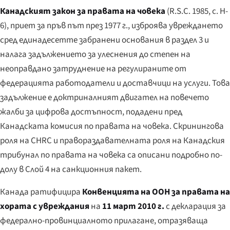
Канадският закон за правата на човека
(R.S.C. 1985, c. H-
6), приет за пръв път през 1977 г., изброява увреждането
сред единадесетте забранени основания в раздел 3 и
налага задължението за улеснения до степен на
неоправдано затруднение
на регулираните от
федерацията работодатели и доставчици на услуги. Това
задължение е доктриналният двигател на повечето
жалби за цифрова достъпност, подадени пред
Канадската комисия по правата на човека. Скринингова
роля на CHRC и правораздавателната роля на Канадския
трибунал по правата на човека са описани подробно по-
долу в Слой 4 на санкционния пакет.
Канада ратифицира
Конвенцията на ООН за правата на
хората с увреждания
на
11 март 2010 г.
с декларация за
федерално-провинциалното прилагане, отразяваща