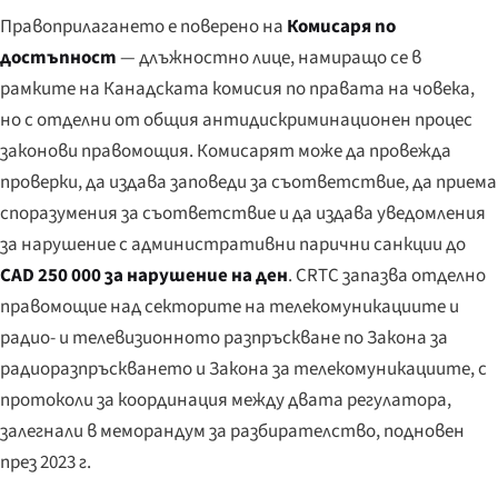
Правоприлагането е поверено на
Комисаря по
достъпност
— длъжностно лице, намиращо се в
рамките на Канадската комисия по правата на човека,
но с отделни от общия антидискриминационен процес
законови правомощия. Комисарят може да провежда
проверки, да издава заповеди за съответствие, да приема
споразумения за съответствие и да издава уведомления
за нарушение с административни парични санкции до
CAD 250 000 за нарушение на ден
. CRTC запазва отделно
правомощие над секторите на телекомуникациите и
радио- и телевизионното разпръскване по Закона за
радиоразпръскването и Закона за телекомуникациите, с
протоколи за координация между двата регулатора,
залегнали в меморандум за разбирателство, подновен
през 2023 г.