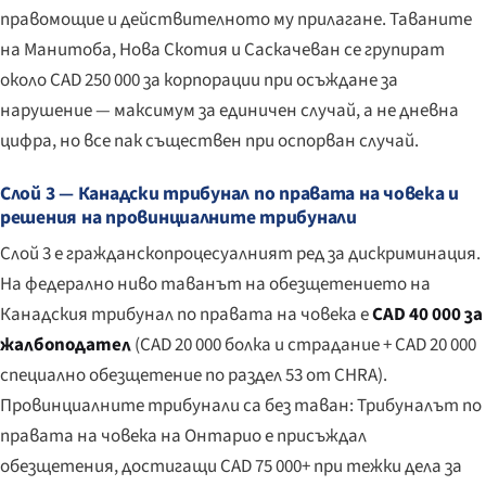
правомощие и действителното му прилагане. Таваните
на Манитоба, Нова Скотия и Саскачеван се групират
около CAD 250 000 за корпорации при осъждане за
нарушение — максимум за единичен случай, а не дневна
цифра, но все пак съществен при оспорван случай.
Слой 3 — Канадски трибунал по правата на човека и
решения на провинциалните трибунали
Слой 3 е гражданскопроцесуалният ред за дискриминация.
На федерално ниво таванът на обезщетението на
Канадския трибунал по правата на човека е
CAD 40 000 за
жалбоподател
(CAD 20 000 болка и страдание + CAD 20 000
специално обезщетение по раздел 53 от CHRA).
Провинциалните трибунали са без таван: Трибуналът по
правата на човека на Онтарио е присъждал
обезщетения, достигащи CAD 75 000+ при тежки дела за