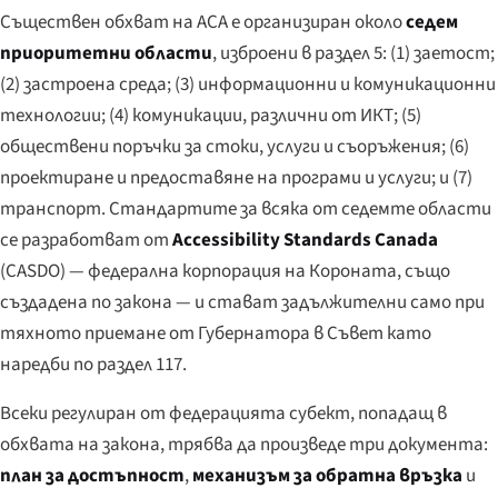
Съществен обхват на ACA е организиран около
седем
приоритетни области
, изброени в раздел 5: (1) заетост;
(2) застроена среда; (3) информационни и комуникационни
технологии; (4) комуникации, различни от ИКТ; (5)
обществени поръчки за стоки, услуги и съоръжения; (6)
проектиране и предоставяне на програми и услуги; и (7)
транспорт. Стандартите за всяка от седемте области
се разработват от
Accessibility Standards Canada
(CASDO) — федерална корпорация на Короната, също
създадена по закона — и стават задължителни само при
тяхното приемане от Губернатора в Съвет като
наредби по раздел 117.
Всеки регулиран от федерацията субект, попадащ в
обхвата на закона, трябва да произведе три документа:
план за достъпност
,
механизъм за обратна връзка
и