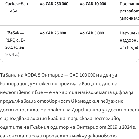
Саскачеван
до CAD 250 000
до CAD 10 000
Поетапно 
— ASA
разработ
започнал
Квебек —
до CAD 25 000
до CAD 5 000
Нарушени
RLRQ c. E-
надзорни
20.1 (след
от
Projet
2024 г.)
Тавана на AODA в Онтарио — CAD 100 000 на ден за
корпорации, умножен по продължаващите дни на
несъответствие — е на хартия най-голямата цифра за
продължаваща отговорност в канадския пейзаж на
достъпността. На практика Дирекцията за достъпност
е използвала горния край на тази скала пестеливо;
одитите на Главния одитор на Онтарио от 2019 и 2024 г.
са констатирали пропастта между законовото