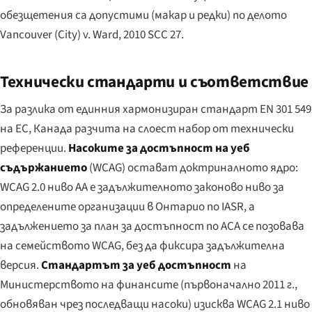
обезщетения са допустими (макар и редки) по делото
Vancouver (City) v. Ward
, 2010 SCC 27.
Технически стандарти и съответствие
За разлика от единния хармонизиран стандарт EN 301 549
на ЕС, Канада разчита на слоест набор от технически
референции.
Насоките за достъпност на уеб
съдържанието
(WCAG) остават доктриналното ядро:
WCAG 2.0 ниво AA е задължителното законово ниво за
определените организации в Онтарио по IASR, а
задължението за план за достъпност по ACA се позовава
на семейството WCAG, без да фиксира задължителна
версия.
Стандартът за уеб достъпност
на
Министерството на финансите (първоначално 2011 г.,
обновяван чрез последващи насоки) изисква WCAG 2.1 ниво