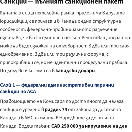
Санкции — пълният санкционен пакет
Едната и съща петслойна рамка, приложима в другите
юрисдикции, се прилага и в Канада с една структурна
особеност: федерално-провинциалното разделение
означава, че всеки единичен несъответстващ оператор
може да бъде изложен на отговорност в два или три слоя
едновременно, в два или три различни форума, с
припокриващи се, но не идентични процесуални правила.
По-долу всички суми са в
канадски долари
.
Слой 1 — федерални административни парични
санкции по ACA
Правомощието на Комисаря по достъпност да налага
санкции е уредено в
раздел 74
от Закона за достъпна
Канада и в АМС-схемата в Наредбите за достъпна
Канада. Водещ таван:
CAD 250 000 за нарушение на ден