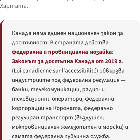
Хартата.
Канада няма единен национален закон за
достъпност. В страната действа
федерална и провинциална мозайка
:
Законът за достъпна Канада от 2019 г.
(
Loi canadienne sur l'accessibilité
) обвързва
индустриите под федерална регулация —
банки, телекомуникации, радио- и
телевизионни оператори, федерални
корпорации на Короната, федерално
регулиран транспорт (въздушен,
міжпровинциален железопътен и морски) и
самата федерална публична служба.