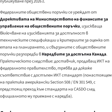
публикуване през 2026 г.
Федералните обществени поръчки се уреждат от
Директивата на Министерството на финансите за
управление на обществените поръчки
, изискваща
включване на изискванията за достъпност в
техническите спецификации и критериите за оценка от
етапа на планирането, и свързаните с обществените
поръчки разпоредби в
Наредбите за достъпна Канада
.
Практическото следствие: доставчик, продаващ ИКТ на
федералното правителство, трябва да докаже
съответствие с достъпен ИКТ стандарт (понастоящем
на практика американски Section 508 / EN 301 549, с
предстоящ преход към стандарта на CASDO след
официалното му приемане с наредба).