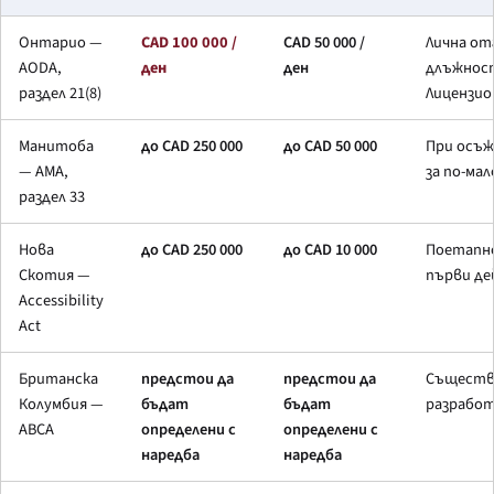
Онтарио —
CAD 100 000 /
CAD 50 000 /
Лична от
AODA,
ден
ден
длъжност
раздел 21(8)
Лицензио
Манитоба
до CAD 250 000
до CAD 50 000
При осъж
— AMA,
за по-ма
раздел 33
Нова
до CAD 250 000
до CAD 10 000
Поетапно
Скотия —
първи де
Accessibility
Act
Британска
предстои да
предстои да
Съществе
Колумбия —
бъдат
бъдат
разработ
ABCA
определени с
определени с
наредба
наредба