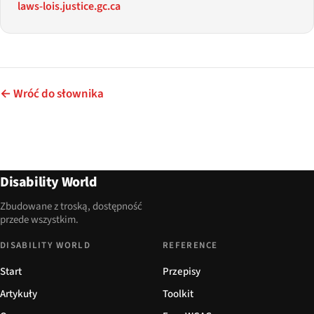
laws-lois.justice.gc.ca
← Wróć do słownika
Disability World
Zbudowane z troską, dostępność
przede wszystkim.
DISABILITY WORLD
REFERENCE
Start
Przepisy
Artykuły
Toolkit