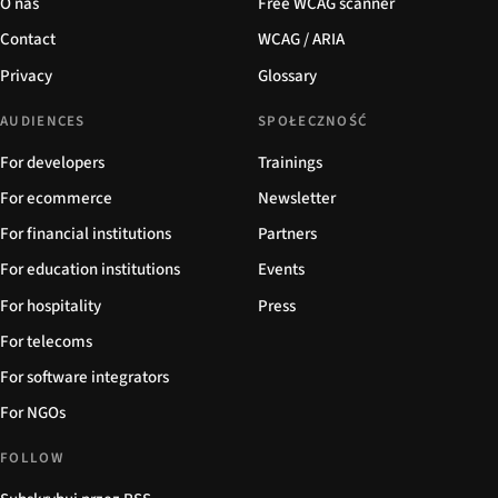
O nas
Free WCAG scanner
Contact
WCAG / ARIA
Privacy
Glossary
AUDIENCES
SPOŁECZNOŚĆ
For developers
Trainings
For ecommerce
Newsletter
For financial institutions
Partners
For education institutions
Events
For hospitality
Press
For telecoms
For software integrators
For NGOs
FOLLOW