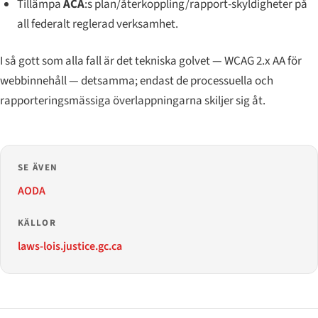
Tillämpa
ACA
:s plan/återkoppling/rapport-skyldigheter på
all federalt reglerad verksamhet.
I så gott som alla fall är det tekniska golvet — WCAG 2.x AA för
webbinnehåll — detsamma; endast de processuella och
rapporteringsmässiga överlappningarna skiljer sig åt.
SE ÄVEN
AODA
KÄLLOR
laws-lois.justice.gc.ca