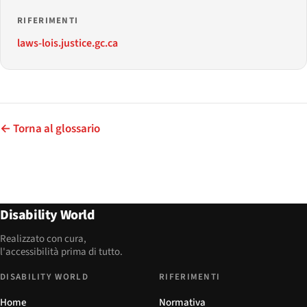
RIFERIMENTI
laws-lois.justice.gc.ca
← Torna al glossario
Disability World
Realizzato con cura,
l'accessibilità prima di tutto.
DISABILITY WORLD
RIFERIMENTI
Home
Normativa