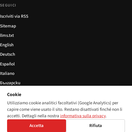
SEGUICI
Iscriviti via RSS
Sitemap
llms.txt
English
Deutsch
Español
Italiano
Български
简体中文
Cookie
Utilizziamo cookie analitici facoltativi (Google Analytics) per
capire come viene usato il sito. Restano disattivati finché non li
accetti. Dettagli nella nostra
informativa sulla privacy
.
© 2026 Disability World. Tutti i diritti riservati.
Impostazioni cookie
English
Accetta
Rifiuta
Deutsch
Español
Italiano
Български
简体中文
Polski
Français
Lingua: