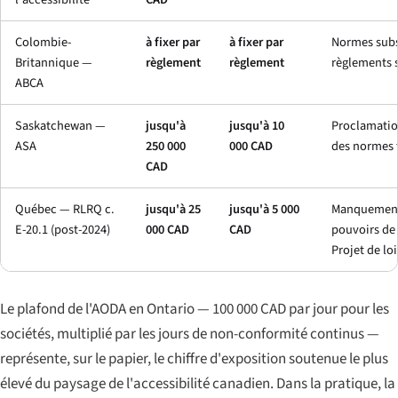
Colombie-
à fixer par
à fixer par
Normes subst
Britannique —
règlement
règlement
règlements s
ABCA
Saskatchewan —
jusqu'à
jusqu'à 10
Proclamatio
ASA
250 000
000 CAD
des normes 
CAD
Québec — RLRQ c.
jusqu'à 25
jusqu'à 5 000
Manquements
E-20.1 (post-2024)
000 CAD
CAD
pouvoirs de 
Projet de loi
Le plafond de l'AODA en Ontario — 100 000 CAD par jour pour les
sociétés, multiplié par les jours de non-conformité continus —
représente, sur le papier, le chiffre d'exposition soutenue le plus
élevé du paysage de l'accessibilité canadien. Dans la pratique, la