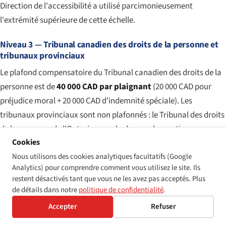
Direction de l'accessibilité a utilisé parcimonieusement
l'extrémité supérieure de cette échelle.
Niveau 3 — Tribunal canadien des droits de la personne et
tribunaux provinciaux
Le plafond compensatoire du Tribunal canadien des droits de la
personne est de
40 000 CAD par plaignant
(20 000 CAD pour
préjudice moral + 20 000 CAD d'indemnité spéciale). Les
tribunaux provinciaux sont non plafonnés : le Tribunal des droits
de la personne de l'Ontario a rendu des condamnations
Cookies
atteignant 75 000 CAD et plus dans de graves affaires de
Nous utilisons des cookies analytiques facultatifs (Google
discrimination fondée sur le handicap. Les tribunaux peuvent
Analytics) pour comprendre comment vous utilisez le site. Ils
aussi ordonner la réintégration, l'adoption d'un programme
restent désactivés tant que vous ne les avez pas acceptés. Plus
spécial et le paiement de dépens dans certaines juridictions.
de détails dans notre
politique de confidentialité
.
Accepter
Refuser
Niveau 4 — recours fondés sur la Charte et remèdes
constitutionnels