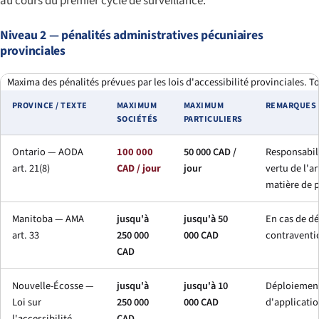
au cours du premier cycle de surveillance.
Niveau 2 — pénalités administratives pécuniaires
provinciales
Maxima des pénalités prévues par les lois d'accessibilité provinciales. 
PROVINCE / TEXTE
MAXIMUM
MAXIMUM
REMARQUES
SOCIÉTÉS
PARTICULIERS
Ontario — AODA
100 000
50 000 CAD /
Responsabili
art. 21(8)
CAD / jour
jour
vertu de l'a
matière de 
Manitoba — AMA
jusqu'à
jusqu'à 50
En cas de dé
art. 33
250 000
000 CAD
contraventio
CAD
Nouvelle-Écosse —
jusqu'à
jusqu'à 10
Déploiement
Loi sur
250 000
000 CAD
d'applicatio
l'accessibilité
CAD