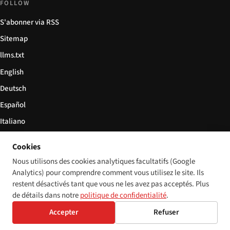
FOLLOW
S'abonner via RSS
Sitemap
llms.txt
English
Deutsch
Español
Italiano
Български
Cookies
简体中文
Nous utilisons des cookies analytiques facultatifs (Google
Analytics) pour comprendre comment vous utilisez le site. Ils
restent désactivés tant que vous ne les avez pas acceptés. Plus
de détails dans notre
politique de confidentialité
.
© 2026 Disability World. Tous droits réservés.
Cookie settings
Accepter
Refuser
English
Deutsch
Español
Italiano
Български
简体中文
Polski
Français
Langue:
Nederlands
Svenska
Dansk
Suomi