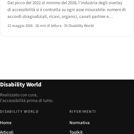
Dal picco del 2022 al minimo del 2026, l'industria degli overlay
di accessibilità si è contratta su ogni asse misurabile: numero di
accordi stragiudiziali, ricavi, organici, canali partner e
legittimità normativa. Un dossier sui vendor nominati e sui dati
22 maggio 2026
·
26 min di lettura
·
Di Disability World
alla base del loro ritiro.
Disability World
Realizzato con cura,
l'accessibilità prima di tutto.
DISABILITY WORLD
RIFERIMENTI
Home
Normativa
Articoli
Toolkit