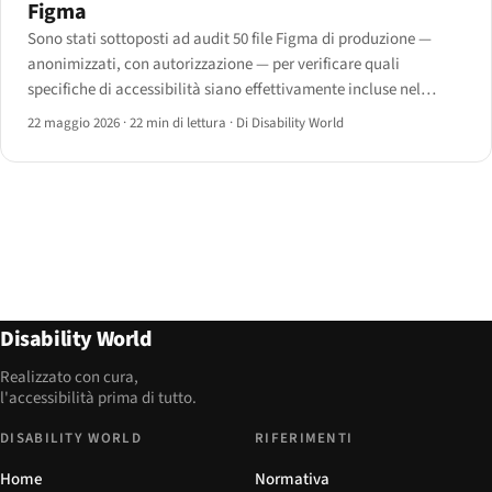
Figma
Sono stati sottoposti ad audit 50 file Figma di produzione —
anonimizzati, con autorizzazione — per verificare quali
specifiche di accessibilità siano effettivamente incluse nel
passaggio di consegne.
22 maggio 2026
·
22 min di lettura
·
Di Disability World
Disability World
Realizzato con cura,
l'accessibilità prima di tutto.
DISABILITY WORLD
RIFERIMENTI
Home
Normativa