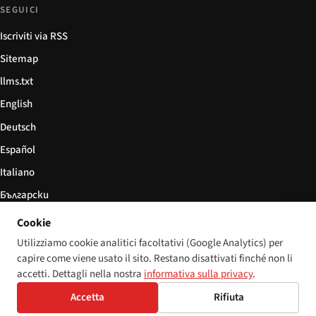
SEGUICI
Iscriviti via RSS
Sitemap
llms.txt
English
Deutsch
Español
Italiano
Български
简体中文
Cookie
Utilizziamo cookie analitici facoltativi (Google Analytics) per
capire come viene usato il sito. Restano disattivati finché non li
accetti. Dettagli nella nostra
informativa sulla privacy
.
© 2026 Disability World. Tutti i diritti riservati.
Impostazioni cookie
Accetta
Rifiuta
English
Deutsch
Español
Italiano
Български
简体中文
Polski
Français
Lingua: