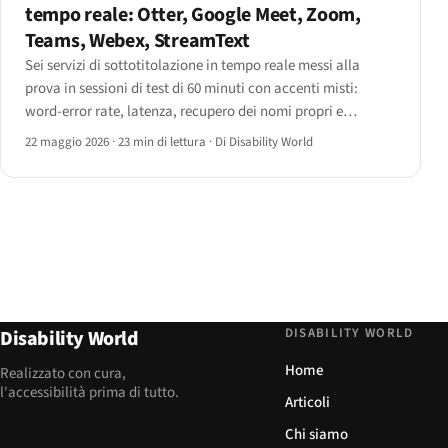
tempo reale: Otter, Google Meet, Zoom,
Teams, Webex, StreamText
Sei servizi di sottotitolazione in tempo reale messi alla
prova in sessioni di test di 60 minuti con accenti misti:
word-error rate, latenza, recupero dei nomi propri e
integrazione con le tecnologie assistive.
22 maggio 2026
·
23 min di lettura
·
Di Disability World
DISABILITY WORLD
Disability World
Home
Realizzato con cura,
l'accessibilità prima di tutto.
Articoli
Chi siamo