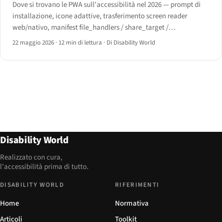
Dove si trovano le PWA sull'accessibilità nel 2026 — prompt di
installazione, icone adattive, trasferimento screen reader
web/nativo, manifest file_handlers / share_target /
window_controls_overlay, comportamento offline delle
22 maggio 2026
·
12 min di lettura
·
Di Disability World
tecnologie assistive e il percorso iOS Safari dopo iOS 16.4.
Disability World
Realizzato con cura,
l'accessibilità prima di tutto.
DISABILITY WORLD
RIFERIMENTI
Home
Normativa
Articoli
Toolkit