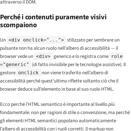
attraverso il DOM.
Perché i contenuti puramente visivi
scompaiono
Un
stilizzato per sembrare un
<div onclick="...">
pulsante non ha alcun ruolo nell’albero di accessibilità — il
browser vede un
generico e lo registra come
<div>
role
(di fatto invisibile per le tecnologie assistive). Il
="generic"
gestore
non viene trasferito nell’albero di
onclick
accessibilità perché quest’ultimo riflette soltanto ciò che il
browser
deduce
sull’elemento in base al suo ruolo HTML.
Ecco perché l’HTML semantico è importante al livello più
fondamentale: non per ragioni di stile o convenzione, ma perché
gli elementi HTML semantici popolano automaticamente
l’albero di accessibilità con i ruoli corretti. Il markup non