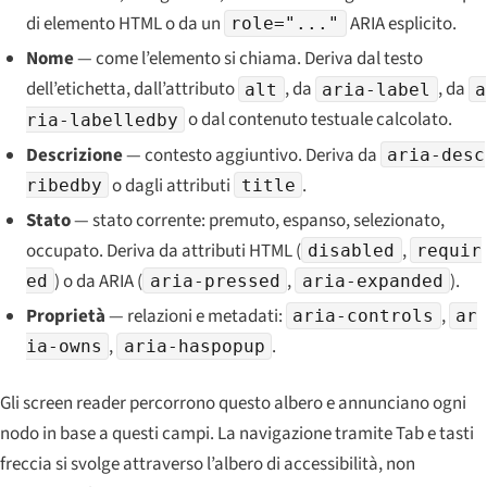
di elemento HTML o da un
ARIA esplicito.
role="..."
Nome
— come l’elemento
si chiama
. Deriva dal testo
dell’etichetta, dall’attributo
, da
, da
alt
aria-label
a
o dal contenuto testuale calcolato.
ria-labelledby
Descrizione
— contesto aggiuntivo. Deriva da
aria-desc
o dagli attributi
.
ribedby
title
Stato
— stato corrente: premuto, espanso, selezionato,
occupato. Deriva da attributi HTML (
,
disabled
requir
) o da ARIA (
,
).
ed
aria-pressed
aria-expanded
Proprietà
— relazioni e metadati:
,
aria-controls
ar
,
.
ia-owns
aria-haspopup
Gli screen reader percorrono questo albero e annunciano ogni
nodo in base a questi campi. La navigazione tramite Tab e tasti
freccia si svolge attraverso l’albero di accessibilità, non