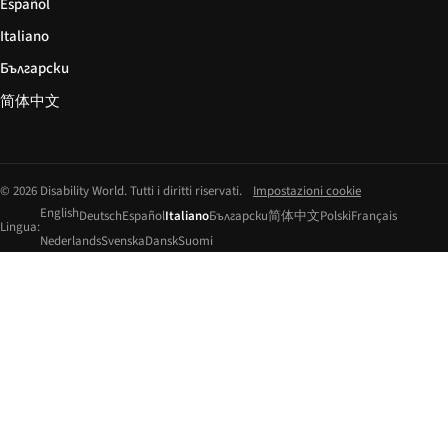
Español
Italiano
Български
简体中文
© 2026 Disability World. Tutti i diritti riservati.
Impostazioni cookie
English
Deutsch
Español
Italiano
Български
简体中文
Polski
Français
Lingua:
Nederlands
Svenska
Dansk
Suomi