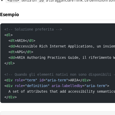
senza un
a cui agganciare i link. Le definizioni s
<dfn>
id
Esempio
<!-- Soluzione preferita -->
<
dl
>
  <
dt
>ARIA</
dt
>
  <
dd
>Accessible Rich Internet Applications, un insie
  <
dt
>APG</
dt
>
  <
dd
>ARIA Authoring Practices Guide, il riferimento 
</
dl
>
<!-- Quando gli elementi nativi non sono disponibili 
<
div
 role
=
"term"
 id
=
"aria-term"
>ARIA</
div
>
<
div
 role
=
"definition"
 aria-labelledby
=
"aria-term"
>
  A set of attributes that add accessibility semantic
</
div
>