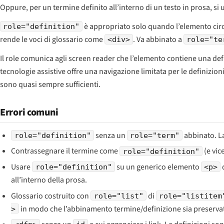
Oppure, per un termine definito all’interno di un testo in prosa, si
è appropriato solo quando l’elemento ci
role="definition"
rende le voci di glossario come
. Va abbinato a
<div>
role="te
Il role comunica agli screen reader che l’elemento contiene una
def
tecnologie assistive offre una navigazione limitata per le definizioni
sono quasi sempre sufficienti.
Errori comuni
senza un
abbinato. La
role="definition"
role="term"
Contrassegnare il termine come
(e vic
role="definition"
Usare
su un generico elemento
d
role="definition"
<p>
all’interno della prosa.
Glossario costruito con
di
role="list"
role="listitem
in modo che l’abbinamento termine/definizione sia preserva
>