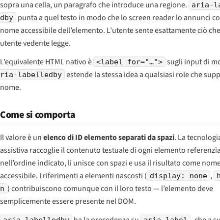
sopra una cella, un paragrafo che introduce una regione.
aria-l
punta a quel testo in modo che lo screen reader lo annunci 
dby
nome accessibile dell’elemento. L’utente sente esattamente ciò ch
utente vedente legge.
L’equivalente HTML nativo è
sugli input di 
<label for="…">
estende la stessa idea a qualsiasi role che sup
ria-labelledby
nome.
Come si comporta
Il valore è un
elenco di ID elemento separati da spazi
. La tecnologi
assistiva raccoglie il contenuto testuale di ogni elemento referenzi
nell’ordine indicato, li unisce con spazi e usa il risultato come nom
accessibile. I riferimenti a elementi nascosti (
,
display: none
) contribuiscono comunque con il loro testo — l’elemento deve
n
semplicemente essere presente nel DOM.
ha la precedenza su
, che a s
aria-labelledby
aria-label