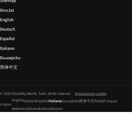
Sitemap
llms.txt
English
Deutsch
Español
Italiano
Български
简体中文
© 2026 Disability World. Tutti i diritti riservati.
Impostazioni cookie
English
Deutsch
Español
Italiano
Български
简体中文
Polski
Français
Lingua:
Nederlands
Svenska
Dansk
Suomi