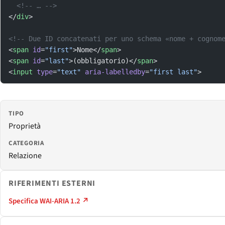
  <!-- … -->
</
div
>
<!-- Due ID concatenati per uno schema «nome + cognom
<
span
 id
=
"first"
>Nome</
span
>
<
span
 id
=
"last"
>(obbligatorio)</
span
>
<
input
 type
=
"text"
 aria-labelledby
=
"first last"
>
TIPO
Proprietà
CATEGORIA
Relazione
RIFERIMENTI ESTERNI
Specifica WAI-ARIA 1.2 ↗