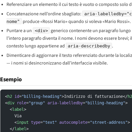
Referenziare un elemento il cui testo è vuoto o composto solo d
Concatenazione nell’ordine sbagliato:
aria-labelledby="c
produce «Rossi Mario» quando si voleva «Mario Rossi».
nome"
Puntare a un
generico contenente un paragrafo lungo
<div>
l’intero paragrafo diventa il nome. I nomi devono essere brevi; i
contesto lungo appartiene ad
.
aria-describedby
Dimenticare di aggiornare il testo referenziato durante la local
— i nomi si desincronizzano dall’interfaccia visibile.
Esempio
<
h2
 id
=
"billing-heading"
>Indirizzo di fatturazione</
h
<
div
 role
=
"group"
 aria-labelledby
=
"billing-heading"
>
  <
label
>
    Via
    <
input
 type
=
"text"
 autocomplete
=
"street-address"
>
  </
label
>