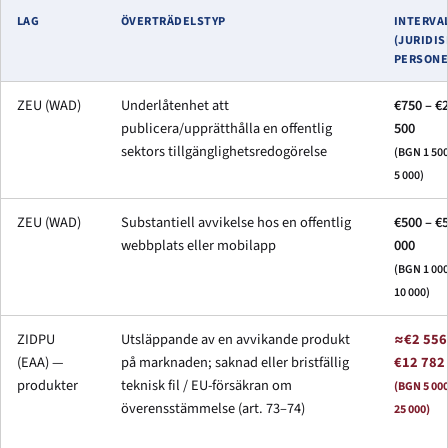
LAG
ÖVERTRÄDELSTYP
INTERVA
(JURIDIS
PERSONE
ZEU (WAD)
Underlåtenhet att
€750 – €
publicera/upprätthålla en offentlig
500
sektors tillgänglighetsredogörelse
(BGN 1 500
5 000)
ZEU (WAD)
Substantiell avvikelse hos en offentlig
€500 – €
webbplats eller mobilapp
000
(BGN 1 000
10 000)
ZIDPU
Utsläppande av en avvikande produkt
≈€2 556
(EAA) —
på marknaden; saknad eller bristfällig
€12 782
produkter
teknisk fil / EU-försäkran om
(BGN 5 000
överensstämmelse (art. 73–74)
25 000)