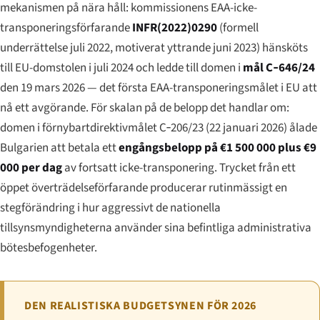
mekanismen på nära håll: kommissionens EAA-icke-
transponeringsförfarande
INFR(2022)0290
(formell
underrättelse juli 2022, motiverat yttrande juni 2023) hänsköts
till EU-domstolen i juli 2024 och ledde till domen i
mål C‑646/24
den 19 mars 2026 — det första EAA-transponeringsmålet i EU att
nå ett avgörande. För skalan på de belopp det handlar om:
domen i förnybartdirektivmålet C‑206/23 (22 januari 2026) ålade
Bulgarien att betala ett
engångsbelopp på €1 500 000 plus €9
000 per dag
av fortsatt icke-transponering. Trycket från ett
öppet överträdelseförfarande producerar rutinmässigt en
stegförändring i hur aggressivt de nationella
tillsynsmyndigheterna använder sina befintliga administrativa
bötesbefogenheter.
DEN REALISTISKA BUDGETSYNEN FÖR 2026