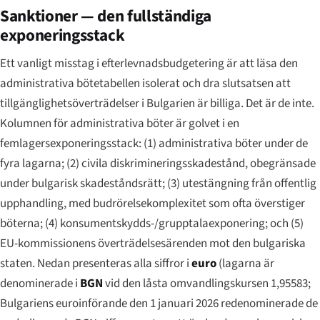
Sanktioner — den fullständiga
exponeringsstack
Ett vanligt misstag i efterlevnadsbudgetering är att läsa den
administrativa bötetabellen isolerat och dra slutsatsen att
tillgänglighetsöverträdelser i Bulgarien är billiga. Det är de inte.
Kolumnen för administrativa böter är golvet i en
femlagersexponeringsstack: (1) administrativa böter under de
fyra lagarna; (2) civila diskrimineringsskadestånd, obegränsade
under bulgarisk skadeståndsrätt; (3) utestängning från offentlig
upphandling, med budrörelsekomplexitet som ofta överstiger
böterna; (4) konsumentskydds-/grupptalaexponering; och (5)
EU-kommissionens överträdelsesärenden mot den bulgariska
staten. Nedan presenteras alla siffror i
euro
(lagarna är
denominerade i
BGN
vid den låsta omvandlingskursen 1,95583;
Bulgariens euroinförande den 1 januari 2026 redenominerade de