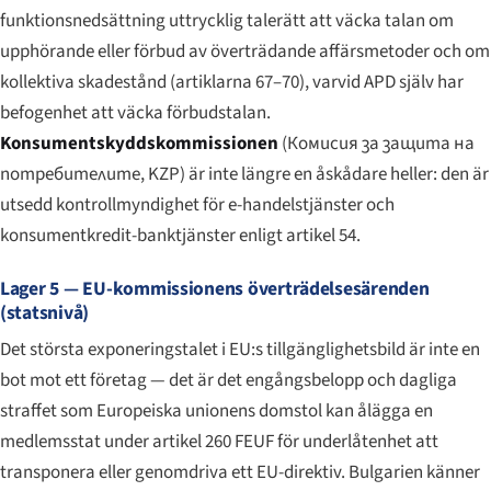
funktionsnedsättning uttrycklig talerätt att väcka talan om
upphörande eller förbud av överträdande affärsmetoder och om
kollektiva skadestånd (artiklarna 67–70), varvid APD själv har
befogenhet att väcka förbudstalan.
Konsumentskyddskommissionen
(
Комисия за защита на
потребителите
, KZP) är inte längre en åskådare heller: den är
utsedd kontrollmyndighet för e-handelstjänster och
konsumentkredit-banktjänster enligt artikel 54.
Lager 5 — EU-kommissionens överträdelsesärenden
(statsnivå)
Det största exponeringstalet i EU:s tillgänglighetsbild är inte en
bot mot ett företag — det är det engångsbelopp och dagliga
straffet som Europeiska unionens domstol kan ålägga en
medlemsstat under artikel 260 FEUF för underlåtenhet att
transponera eller genomdriva ett EU-direktiv. Bulgarien känner