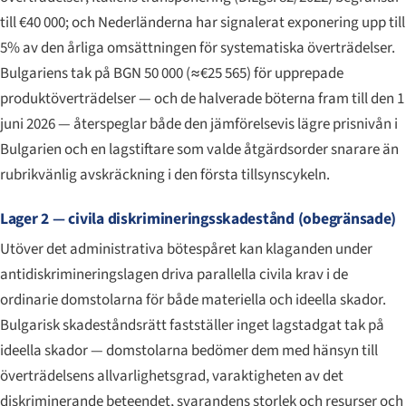
till €40 000; och Nederländerna har signalerat exponering upp till
5% av den årliga omsättningen för systematiska överträdelser.
Bulgariens tak på BGN 50 000 (≈€25 565) för upprepade
produktöverträdelser — och de halverade böterna fram till den 1
juni 2026 — återspeglar både den jämförelsevis lägre prisnivån i
Bulgarien och en lagstiftare som valde åtgärdsorder snarare än
rubrikvänlig avskräckning i den första tillsynscykeln.
Lager 2 — civila diskrimineringsskadestånd (obegränsade)
Utöver det administrativa bötespåret kan klaganden under
antidiskrimineringslagen driva parallella civila krav i de
ordinarie domstolarna för både materiella och ideella skador.
Bulgarisk skadeståndsrätt fastställer inget lagstadgat tak på
ideella skador — domstolarna bedömer dem med hänsyn till
överträdelsens allvarlighetsgrad, varaktigheten av det
diskriminerande beteendet, svarandens storlek och resurser och