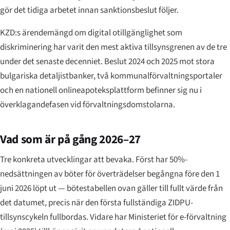
gör det tidiga arbetet innan sanktionsbeslut följer.
KZD:s ärendemängd om digital otillgänglighet som
diskriminering har varit den mest aktiva tillsynsgrenen av de tre
under det senaste decenniet. Beslut 2024 och 2025 mot stora
bulgariska detaljistbanker, två kommunalförvaltningsportaler
och en nationell onlineapoteksplattform befinner sig nu i
överklagandefasen vid förvaltningsdomstolarna.
Vad som är på gång 2026–27
Tre konkreta utvecklingar att bevaka. Först har 50%-
nedsättningen av böter för överträdelser begångna före den 1
juni 2026 löpt ut — bötestabellen ovan gäller till fullt värde från
det datumet, precis när den första fullständiga ZIDPU-
tillsynscykeln fullbordas. Vidare har Ministeriet för e-förvaltning