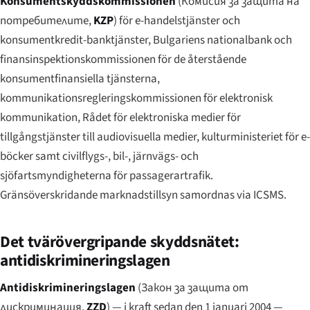
Konsumentskyddskommissionen
(
Комисия за защита на
потребителите
,
KZP
) för e-handelstjänster och
konsumentkredit-banktjänster, Bulgariens nationalbank och
finansinspektionskommissionen för de återstående
konsumentfinansiella tjänsterna,
kommunikationsregleringskommissionen för elektronisk
kommunikation, Rådet för elektroniska medier för
tillgångstjänster till audiovisuella medier, kulturministeriet för e-
böcker samt civilflygs-, bil-, järnvägs- och
sjöfartsmyndigheterna för passagerartrafik.
Gränsöverskridande marknadstillsyn samordnas via ICSMS.
Det tvärövergripande skyddsnätet:
antidiskrimineringslagen
Antidiskrimineringslagen
(
Закон за защита от
дискриминация
,
ZZD
) — i kraft sedan den 1 januari 2004 —