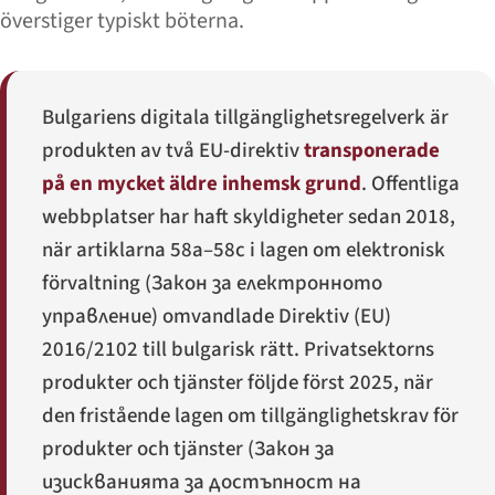
överstiger typiskt böterna.
Bulgariens digitala tillgänglighetsregelverk är
produkten av två EU-direktiv
transponerade
på en mycket äldre inhemsk grund
. Offentliga
webbplatser har haft skyldigheter sedan 2018,
när artiklarna 58a–58c i lagen om elektronisk
förvaltning (
Закон за електронното
управление
) omvandlade Direktiv (EU)
2016/2102 till bulgarisk rätt. Privatsektorns
produkter och tjänster följde först 2025, när
den fristående lagen om tillgänglighetskrav för
produkter och tjänster (
Закон за
изискванията за достъпност на