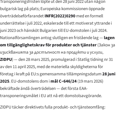
Transponeringsfristen löpte ut den 28 juni 2022 utan någon
bulgarisk lag på plats; Europeiska kommissionen öppnade
överträdelseförfarandet
INFR(2022)0290
med en formell
underrättelse i juli 2022, eskalerade till ett motiverat yttrande i
juni 2023 och hänsköt Bulgarien till EU-domstolen i juli 2024.
Nationalförsamlingen antog slutligen en fristående lag —
lagen
om tillgänglighetskrav för produkter och tjänster
(
Закон за
изискванията за достъпност на продукти и услуги
,
ZIDPU
) — den 28 mars 2025, promulgerad i
Statlig tidning
nr 31
av den 11 april 2025, med de materiella skyldigheterna för
företag i kraft på EU:s gemensamma tillämpningsdatum
28 juni
2025
. EU-domstolens dom i
mål C‑646/24
(19 mars 2026)
bekräftade ändå överträdelsen — det första EAA-
transponeringsmålet i EU att nå ett domstolsavgörande.
ZIDPU täcker direktivets fulla produkt- och tjänsteomfång: