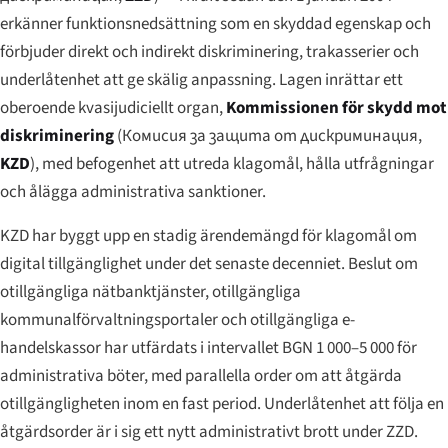
erkänner funktionsnedsättning som en skyddad egenskap och
förbjuder direkt och indirekt diskriminering, trakasserier och
underlåtenhet att ge skälig anpassning. Lagen inrättar ett
oberoende kvasijudiciellt organ,
Kommissionen för skydd mot
diskriminering
(
Комисия за защита от дискриминация
,
KZD
), med befogenhet att utreda klagomål, hålla utfrågningar
och ålägga administrativa sanktioner.
KZD har byggt upp en stadig ärendemängd för klagomål om
digital tillgänglighet under det senaste decenniet. Beslut om
otillgängliga nätbanktjänster, otillgängliga
kommunalförvaltningsportaler och otillgängliga e-
handelskassor har utfärdats i intervallet BGN 1 000–5 000 för
administrativa böter, med parallella order om att åtgärda
otillgängligheten inom en fast period. Underlåtenhet att följa en
åtgärdsorder är i sig ett nytt administrativt brott under ZZD.