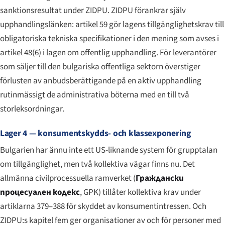
sanktionsresultat under ZIDPU. ZIDPU förankrar själv
upphandlingslänken: artikel 59 gör lagens tillgänglighetskrav till
obligatoriska tekniska specifikationer i den mening som avses i
artikel 48(6) i lagen om offentlig upphandling. För leverantörer
som säljer till den bulgariska offentliga sektorn överstiger
förlusten av anbudsberättigande på en aktiv upphandling
rutinmässigt de administrativa böterna med en till två
storleksordningar.
Lager 4 — konsumentskydds- och klassexponering
Bulgarien har ännu inte ett US-liknande system för grupptalan
om tillgänglighet, men två kollektiva vägar finns nu. Det
allmänna civilprocessuella ramverket (
Граждански
процесуален кодекс
, GPK) tillåter kollektiva krav under
artiklarna 379–388 för skyddet av konsumentintressen. Och
ZIDPU:s kapitel fem ger organisationer av och för personer med