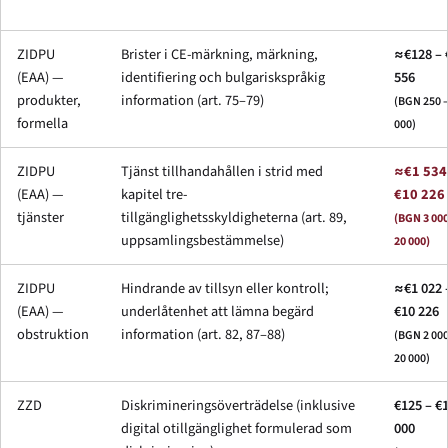
ZIDPU
Brister i CE-märkning, märkning,
≈€128 – 
(EAA) —
identifiering och bulgariskspråkig
556
produkter,
information (art. 75–79)
(BGN 250 –
formella
000)
ZIDPU
Tjänst tillhandahållen i strid med
≈€1 534
(EAA) —
kapitel tre-
€10 226
tjänster
tillgänglighetsskyldigheterna (art. 89,
(BGN 3 000
uppsamlingsbestämmelse)
20 000)
ZIDPU
Hindrande av tillsyn eller kontroll;
≈€1 022 
(EAA) —
underlåtenhet att lämna begärd
€10 226
obstruktion
information (art. 82, 87–88)
(BGN 2 000
20 000)
ZZD
Diskrimineringsöverträdelse (inklusive
€125 – €
digital otillgänglighet formulerad som
000