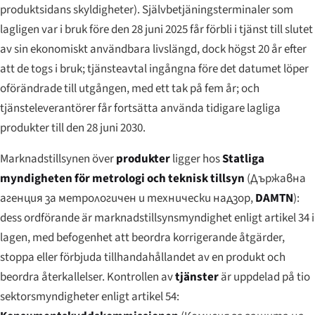
produktsidans skyldigheter). Självbetjäningsterminaler som
lagligen var i bruk före den 28 juni 2025 får förbli i tjänst till slutet
av sin ekonomiskt användbara livslängd, dock högst 20 år efter
att de togs i bruk; tjänsteavtal ingångna före det datumet löper
oförändrade till utgången, med ett tak på fem år; och
tjänsteleverantörer får fortsätta använda tidigare lagliga
produkter till den 28 juni 2030.
Marknadstillsynen över
produkter
ligger hos
Statliga
myndigheten för metrologi och teknisk tillsyn
(
Държавна
агенция за метрологичен и технически надзор
,
DAMTN
):
dess ordförande är marknadstillsynsmyndighet enligt artikel 34 i
lagen, med befogenhet att beordra korrigerande åtgärder,
stoppa eller förbjuda tillhandahållandet av en produkt och
beordra återkallelser. Kontrollen av
tjänster
är uppdelad på tio
sektorsmyndigheter enligt artikel 54: