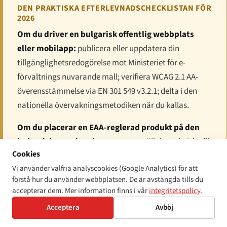
DEN PRAKTISKA EFTERLEVNADSCHECKLISTAN FÖR
2026
Om du driver en bulgarisk offentlig webbplats
eller mobilapp:
publicera eller uppdatera din
tillgänglighetsredogörelse mot Ministeriet för e-
förvaltnings nuvarande mall; verifiera WCAG 2.1 AA-
överensstämmelse via EN 301 549 v3.2.1; delta i den
nationella övervakningsmetodiken när du kallas.
Om du placerar en EAA-reglerad produkt på den
bulgariska marknaden:
sammanställ den tekniska fil
Cookies
som krävs under ZIDPU och dess bilagor; fäst CE-
Vi använder valfria analyscookies (Google Analytics) för att
märket där tillämpligt; utfärda EU-försäkran om
förstå hur du använder webbplatsen. De är avstängda tills du
överensstämmelse; se till att instruktioner och
accepterar dem. Mer information finns i vår
integritetspolicy
.
produktinformation medföljer produkten på
Acceptera
Avböj
bulgariska; samarbeta med DAMTN:s
marknadstillsynsprogram.