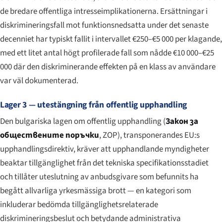
de bredare offentliga intresseimplikationerna. Ersättningar i
diskrimineringsfall mot funktionsnedsatta under det senaste
decenniet har typiskt fallit i intervallet €250–€5 000 per klagande,
med ett litet antal högt profilerade fall som nådde €10 000–€25
000 där den diskriminerande effekten på en klass av användare
var väl dokumenterad.
Lager 3 — utestängning från offentlig upphandling
Den bulgariska lagen om offentlig upphandling (
Закон за
обществените поръчки
, ZOP), transponerandes EU:s
upphandlingsdirektiv, kräver att upphandlande myndigheter
beaktar tillgänglighet från det tekniska specifikationsstadiet
och tillåter uteslutning av anbudsgivare som befunnits ha
begått allvarliga yrkesmässiga brott — en kategori som
inkluderar bedömda tillgänglighetsrelaterade
diskrimineringsbeslut och betydande administrativa