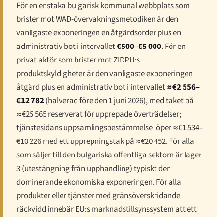
För en enstaka bulgarisk kommunal webbplats som
brister mot WAD-övervakningsmetodiken är den
vanligaste exponeringen en åtgärdsorder plus en
administrativ bot i intervallet
€500–€5 000
. För en
privat aktör som brister mot ZIDPU:s
produktskyldigheter är den vanligaste exponeringen
åtgärd plus en administrativ bot i intervallet
≈€2 556–
€12 782
(halverad före den 1 juni 2026), med taket på
≈€25 565 reserverat för upprepade överträdelser;
tjänstesidans uppsamlingsbestämmelse löper ≈€1 534–
€10 226 med ett upprepningstak på ≈€20 452. För alla
som säljer till den bulgariska offentliga sektorn är lager
3 (utestängning från upphandling) typiskt den
dominerande ekonomiska exponeringen. För alla
produkter eller tjänster med gränsöverskridande
räckvidd innebär EU:s marknadstillsynssystem att ett