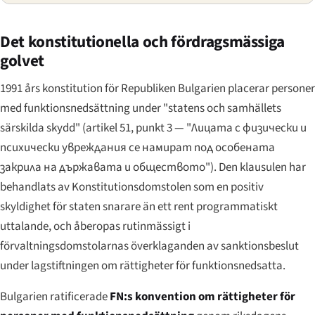
Det konstitutionella och fördragsmässiga
golvet
1991 års konstitution för Republiken Bulgarien placerar personer
med funktionsnedsättning under "statens och samhällets
särskilda skydd" (artikel 51, punkt 3 —
"Лицата с физически и
психически увреждания се намират под особената
закрила на държавата и обществото"
). Den klausulen har
behandlats av Konstitutionsdomstolen som en positiv
skyldighet för staten snarare än ett rent programmatiskt
uttalande, och åberopas rutinmässigt i
förvaltningsdomstolarnas överklaganden av sanktionsbeslut
under lagstiftningen om rättigheter för funktionsnedsatta.
Bulgarien ratificerade
FN:s konvention om rättigheter för