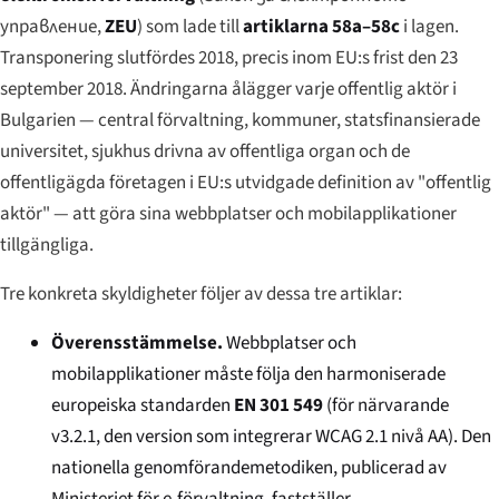
управление
,
ZEU
) som lade till
artiklarna 58a–58c
i lagen.
Transponering slutfördes 2018, precis inom EU:s frist den 23
september 2018. Ändringarna ålägger varje offentlig aktör i
Bulgarien — central förvaltning, kommuner, statsfinansierade
universitet, sjukhus drivna av offentliga organ och de
offentligägda företagen i EU:s utvidgade definition av "offentlig
aktör" — att göra sina webbplatser och mobilapplikationer
tillgängliga.
Tre konkreta skyldigheter följer av dessa tre artiklar:
Överensstämmelse.
Webbplatser och
mobilapplikationer måste följa den harmoniserade
europeiska standarden
EN 301 549
(för närvarande
v3.2.1, den version som integrerar WCAG 2.1 nivå AA). Den
nationella genomförandemetodiken, publicerad av
Ministeriet för e-förvaltning, fastställer