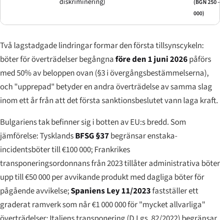
diskriminering)
(BGN 250 –
000)
Två lagstadgade lindringar formar den första tillsynscykeln:
böter för överträdelser begångna
före den 1 juni 2026
påförs
med 50% av beloppen ovan (§3 i övergångsbestämmelserna),
och "upprepad" betyder en andra överträdelse av samma slag
inom ett år från att det första sanktionsbeslutet vann laga kraft.
Bulgariens tak befinner sig i botten av EU:s bredd. Som
jämförelse: Tysklands
BFSG §37
begränsar enstaka-
incidents­böter till €100 000; Frankrikes
transponeringsordonnans från 2023 tillåter administrativa böter
upp till €50 000 per avvikande produkt med dagliga böter för
pågående avvikelse;
Spaniens Ley 11/2023
fastställer ett
graderat ramverk som når €1 000 000 för "mycket allvarliga"
överträdelser; Italiens transponering (D.Lgs. 82/2022) begränsar