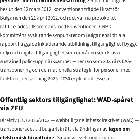
personer med funktionsnedsättning
genom riksdagens
beslut den 22 mars 2012; konventionen trädde i kraft för
Bulgarien den 21 april 2012, och det valfria protokollet
ratificerades tillsammans med konventionen. CRPD-
kommitténs avslutande synpunkter om Bulgariens initiala
rapport flaggade inkluderande utbildning, tillgänglighet i byggd
miljö och digital tillgänglighet som områden som kräver
sustained policy­uppmärksamhet — teman som 2025 års EAA-
transponering och den nationella strategin för personer med
funktionsnedsättning 2025–2030 explicit adresserar.
Offentlig sektors tillgänglighet: WAD-spåret
via ZEU
Direktiv (EU) 2016/2102 — webbtillgänglighetsdirektivet (WAD) —
transponerades till bulgarisk rätt via ändringar av
lagen om
elektronisk förvaltning
(
Закон за електронното