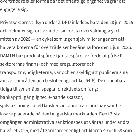
överträdare eller för fall där det offentliga organet vägrar att
engagera sig.
Privatsektorns tillsyn under ZIDPU inleddes bara den 28 juni 2025
och befinner sig fortfarande i sin första övervakningscykel i
mitten av 2026 — en cykel som lagen själv mildrar genom att
halvera böterna för överträdelser begångna före den 1 juni 2026.
DAMTN bär produktspåret; tjänstespåret är fördelat på KZP,
sektorernas finans- och medieregulatörer och
transportmyndigheterna, var och en skyldig att publicera sina
ansvarsområden och beslut enligt artikel 54(6). De uppenbara
tidiga tillsynsmålen speglar direktivets omfång:
bankapptillgänglighet, e-handelskassor,
självbetjäningsbiljettkiosker vid stora transportnav samt e-
läsare placerade på den bulgariska marknaden. Den första
omgången administrativa sanktionsbeslut väntas under andra
halvåret 2026, med åtgärdsorder enligt artiklarna 40 och 58 som