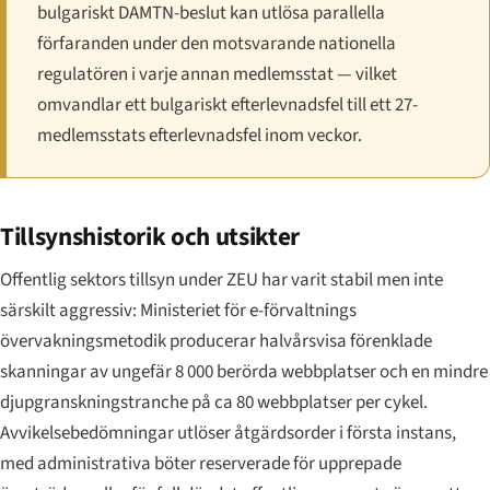
bulgariskt DAMTN-beslut kan utlösa parallella
förfaranden under den motsvarande nationella
regulatören i varje annan medlemsstat — vilket
omvandlar ett bulgariskt efterlevnadsfel till ett 27-
medlemsstats efterlevnadsfel inom veckor.
Tillsynshistorik och utsikter
Offentlig sektors tillsyn under ZEU har varit stabil men inte
särskilt aggressiv: Ministeriet för e-förvaltnings
övervakningsmetodik producerar halvårsvisa förenklade
skanningar av ungefär 8 000 berörda webbplatser och en mindre
djupgranskningstranche på ca 80 webbplatser per cykel.
Avvikelsebedömningar utlöser åtgärdsorder i första instans,
med administrativa böter reserverade för upprepade