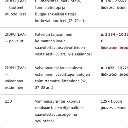
ZIDPU (EAA)
CE-merkintää, merkintöjä,
n. 128 – 2 556 €
— tuotteet,
tunnistetietoja ja
(BGN 250 – 5 000)
muodolliset
bulgariankielisiä tietoja
koskevat puutteet (75–79 art.)
ZIDPU (EAA)
Palvelun tarjoaminen
n. 1 534 – 10 2
— palvelut
kolmannen luvun
€
saavutettavuusvelvoitteiden
(BGN 3 000 – 20 00
vastaisesti (89 art., yleissäännös)
ZIDPU (EAA)
Valvonnan tai tarkastuksen
n. 1 022 – 10 22
—
estäminen; vaadittujen tietojen
(BGN 2 000 – 20 00
valvonnan
toimittamatta jättäminen (82,
estäminen
87–88 art.)
ZZD
Vammaissyrjintärikkomus
125 – 1 000 €
(mukaan lukien digitaalinen
(BGN 250 – 2 000)
saavutettavuusongelma
syrjintänä)