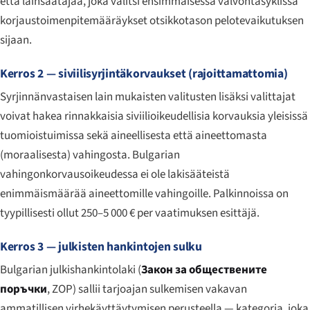
että lainsäätäjää, joka valitsi ensimmäisessä valvontasyklissä
korjaustoimenpitemääräykset otsikkotason pelotevaikutuksen
sijaan.
Kerros 2 — siviilisyrjintäkorvaukset (rajoittamattomia)
Syrjinnänvastaisen lain mukaisten valitusten lisäksi valittajat
voivat hakea rinnakkaisia siviilioikeudellisia korvauksia yleisissä
tuomioistuimissa sekä aineellisesta että aineettomasta
(moraalisesta) vahingosta. Bulgarian
vahingonkorvausoikeudessa ei ole lakisääteistä
enimmäismäärää aineettomille vahingoille. Palkinnoissa on
tyypillisesti ollut 250–5 000 € per vaatimuksen esittäjä.
Kerros 3 — julkisten hankintojen sulku
Bulgarian julkishankintolaki (
Закон за обществените
поръчки
, ZOP) sallii tarjoajan sulkemisen vakavan
ammatillisen virhekäyttäytymisen perusteella — kategoria, joka