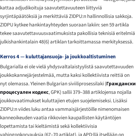
kattaa adjudikoituja saavutettavuuteen liittyviä
syrjintäpäätöksiä ja merkittäviä ZIDPU:n hallinnollisia sakkoja.
ZIDPU kytkee hankintayhteyden suoraan lakiin: sen 59 artikla
tekee saavutettavuusvaatimuksista pakollisia teknisiä eritelmiä
julkishankintalain 48(6) artiklan tarkoittamassa merkityksessä.
Kerros 4 — kuluttajansuoja- ja joukkoaltistuminen
Bulgarialla ei ole vielä yhdysvaltalaistyylistä saavutettavuuden
joukkokannejärjestelmää, mutta kaksi kollektiivista reittiä on
nyt olemassa. Yleinen Bulgarian siviiliprosessilaki (
Граждански
процесуален кодекс
, GPK) sallii 379–388 artiklojensa nojalla
joukkovaatimukset kuluttajien etujen suojelemiseksi. Lisäksi
ZIDPU:n viides luku antaa vammaisjärjestöille nimenomaisen
kanneoikeuden vaatia rikkovien kaupallisten käytäntöjen
lopettamista tai kieltämistä sekä kollektiivisia
vahingonkorvauksia (67–70 artiklat), ja APD:llä itsellään on