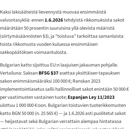
Kaksi lakisääteistä lievennystä muovaa ensimmäistä
valvontasykliä: ennen
1.6.2026
tehdyistä rikkomuksista sakot
määrätään 50 prosentin suuruisina yllä olevista määristä
(siirtymäsäännösten §3), ja "toistuva" tarkoittaa samanlaista
toista rikkomusta vuoden kuluessa ensimmäisen
sakkopäätöksen voimaantulosta.
Bulgarian katto sijoittuu EU:n laajuisen jakauman pohjalle.
Vertailuna: Saksan
BFSG §37
asettaa yksittäisen tapauksen
sakon enimmäismääräksi 100 000 €; Ranskan 2023
implementointiasetus sallii hallinnolliset sakot enintään 50 000 €
per vaatimusten vastainen tuote;
Espanjan Ley 11/2023
ulottuu 1 000 000 €:oon. Bulgarian toistuvien tuoterikkomusten
katto BGN 50 000 (n. 25 565 €) — ja 1.6.2026 asti puolitetut sakot
— heijastavat sekä Bulgarian verrattain alempaa hintatasoa