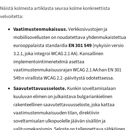
Näistä kolmesta artiklasta seuraa kolme konkreettista
velvoitetta:
Vaatimustenmukaisuus.
Verkkosivustojen ja
mobiilisovellusten on noudatettava yhdenmukaistettua
eurooppalaista standardia
EN 301 549
(nykyisin versio
3.2.1, joka integroi WCAG 2.1 AA). Kansallinen
implementointimenetelmä asettaa
vaatimustenmukaisuusrajan WCAG 2.1 AA:han EN 301
549:n virallista WCAG 2.2 -päivitystä odotettaessa.
Saavutettavuusseloste.
Kunkin soveltamisalaan
kuuluvan elimen on julkaistava bulgariankielinen
rakenteellinen saavutettavuusseloste, joka kattaa
vaatimustenmukaisuuden tilan, direktiivin
soveltamisalan ulkopuolelle jäävän sisällön ja
valitusmekanismin. Seloste on tallennettava sähköinen