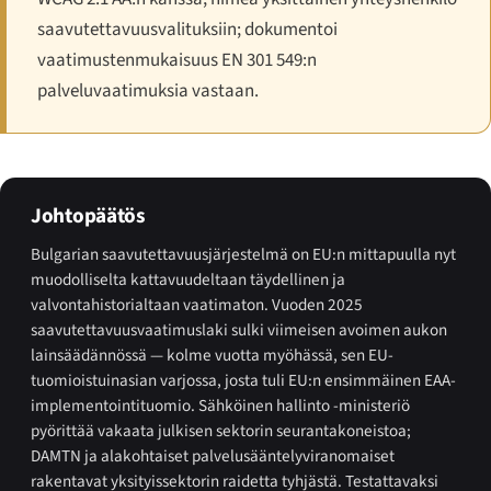
saavutettavuusvalituksiin; dokumentoi
vaatimustenmukaisuus EN 301 549:n
palveluvaatimuksia vastaan.
Johtopäätös
Bulgarian saavutettavuusjärjestelmä on EU:n mittapuulla nyt
muodolliselta kattavuudeltaan täydellinen ja
valvontahistorialtaan vaatimaton. Vuoden 2025
saavutettavuusvaatimuslaki sulki viimeisen avoimen aukon
lainsäädännössä — kolme vuotta myöhässä, sen EU-
tuomioistuinasian varjossa, josta tuli EU:n ensimmäinen EAA-
implementointituomio. Sähköinen hallinto -ministeriö
pyörittää vakaata julkisen sektorin seurantakoneistoa;
DAMTN ja alakohtaiset palvelusääntelyviranomaiset
rakentavat yksityissektorin raidetta tyhjästä. Testattavaksi