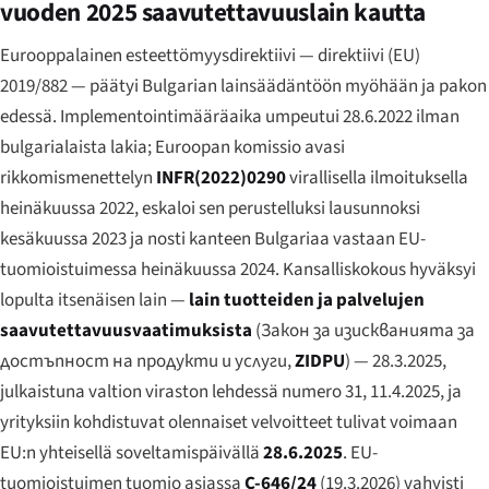
vuoden 2025 saavutettavuuslain kautta
Eurooppalainen esteettömyysdirektiivi — direktiivi (EU)
2019/882 — päätyi Bulgarian lainsäädäntöön myöhään ja pakon
edessä. Implementointimääräaika umpeutui 28.6.2022 ilman
bulgarialaista lakia; Euroopan komissio avasi
rikkomismenettelyn
INFR(2022)0290
virallisella ilmoituksella
heinäkuussa 2022, eskaloi sen perustelluksi lausunnoksi
kesäkuussa 2023 ja nosti kanteen Bulgariaa vastaan EU-
tuomioistuimessa heinäkuussa 2024. Kansalliskokous hyväksyi
lopulta itsenäisen lain —
lain tuotteiden ja palvelujen
saavutettavuusvaatimuksista
(
Закон за изискванията за
достъпност на продукти и услуги
,
ZIDPU
) — 28.3.2025,
julkaistuna valtion viraston lehdessä numero 31, 11.4.2025, ja
yrityksiin kohdistuvat olennaiset velvoitteet tulivat voimaan
EU:n yhteisellä soveltamispäivällä
28.6.2025
. EU-
tuomioistuimen tuomio asiassa
C-646/24
(19.3.2026) vahvisti