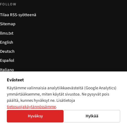
FOLLOW
Tilaa RSS-syötteenä
Sitemap
llms.txt
English
Deutsch
Español
Italiano
Български
Evästeet
Käytämme valinnaisia analytiikkaevästeitä (Google Analytics)
简体中文
ymmärtääksemme, miten käytät sivustoa. Ne pysyvät pois
päältä, kunnes hyväksyt ne. Lisätietoja
tietosuojakäytännössämme
.
© 2026 Disability World. Kaikki oikeudet pidätetään.
Cookie settings
Hyväksy
Hylkää
English
Deutsch
Español
Italiano
Български
简体中文
Polski
Français
Nederlands
Kieli: