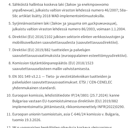
Sähköistä hallintoa koskeva laki (
Закон за електронното
управление
), julkaistu valtion viraston lehdessä numero 46/2007; 58a–
58c artiklat lisätty 2018 WAD-implementointimuutoksilla.
Syrjinnänvastainen laki (
Закон за защита от дискриминация
),
julkaistu valtion viraston lehdessä numero 86/2003, voimaan 1.1.2004.
Direktiivi (EU) 2016/2102 julkisen sektorin elinten verkkosivustojen ja
mobiilisovellusten saavutettavuudesta (saavutettavuusdirektiivi).
Direktiivi (EU) 2019/882 tuotteiden ja palvelujen
saavutettavuusvaatimuksista (eurooppalainen esteettömyysdirektiivi).
Komission täytäntöönpanopäätös (EU) 2018/1523
saavutettavuuselosteen mallin vahvistamisesta.
EN 301 549 v3.2.1 — Tieto- ja viestintätekniikan tuotteiden ja
palveluiden saavutettavuusvaatimukset. ETSI / CEN-CENELEC
yhdenmukainen standardi.
Euroopan komissio, lehdistötiedote IP/24/3801 (25.7.2024): kanne
Bulgariaa vastaan EU-tuomioistuimessa direktiivin (EU) 2019/882
implementoimatta jättämisestä; rikkomismenettely INFR(2022)0290.
Euroopan unionin tuomioistuin, asia C-646/24
komissio v. Bulgaria
,
tuomio 19.3.2026.
YK:n vammaisten henkilöiden oikeuksia koskeva yleissopimus,