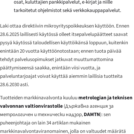
osat, kuluttajien pankkipalvelut, e-kirjat ja niille
tarkoitetut ohjelmistot sekä verkkokauppapalvelut.
Laki ottaa direktiivin mikroyrityspoikkeuksen käyttöön. Ennen
28.6.2025 laillisesti käytössä olleet itsepalvelupäätteet saavat
pysyä käytössä taloudellisen käyttöikänsä loppuun, kuitenkin
enintään 20 vuotta käyttöönotostaan; ennen tuota päivää
tehdyt palvelusopimukset jatkuvat muuttumattomina
päättymiseensä saakka, enintään viisi vuotta, ja
palveluntarjoajat voivat käyttää aiemmin laillisia tuotteita
28.6.2030 asti.
Tuotteiden markkinavalvonta kuuluu
metrologian ja teknisen
valvonnan valtionvirastolle
(
Държавна агенция за
метрологичен и технически надзор
,
DAMTN
): sen
puheenjohtaja on lain 34 artiklan mukainen
markkinavalvontaviranomainen, jolla on valtuudet määrätä