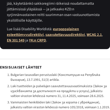
jää, käytetäänkö sakkoregiimi räikeissä noudattamatta
jättämisissä yläpäässä — ja jatkaako KZD:n
syrjinnänvastainen reitti suurimman osan vastuunottamista
yksilöllisille käyttäjille.
Lue lisää Disability Worldistä:
eurooppalainen
esteettömyysdirektiivi
,
saavutettavuusdirektiivi
,
WCAG 2.1
,
EN 301 549
ja
YK:n CRPD
.
ENSISIJAISET LÄHTEET
Bulgarian tasavallan perustuslaki (
Конституция на Република
България
), 13.7.1991, 51(3) artikla.
Laki tuotteiden ja palvelujen saavutettavuusvaatimuksista (
Закон за
изискванията за достъпност на продукти и услуги
), julkaistu
valtion viraston lehdessä numero 31, 11.4.2025, voimaan 28.6.2025.
Vammaisten henkilöiden laki (
Закон за хората с увреждания
),
julkaistu valtion viraston lehdessä numero 105/2018, voimaan 1.1.2019.