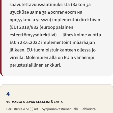
saavutettavuusvaatimuksista (
Закон за
изискванията за достъпност на
продукти и услуги
) implementoi direktiivin
(EU) 2019/882 (eurooppalainen
esteettömyysdirektiivi) — lähes kolme vuotta
EU:n 28.6.2022 implementointimääräajan
jälkeen, EU-tuomioistuinkanteen ollessa jo
vireillä. Molempien alla on EU:a vanhempi
perustuslaillinen ankkuri.
4
VOIMASSA OLEVAA KESKEISTÄ LAKIA
Perustuslaki 51(3) art. · Syrjinnänvastainen laki · Sähköistä