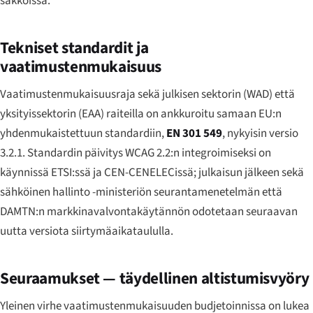
sakkoissa.
Tekniset standardit ja
vaatimustenmukaisuus
Vaatimustenmukaisuusraja sekä julkisen sektorin (WAD) että
yksityissektorin (EAA) raiteilla on ankkuroitu samaan EU:n
yhdenmukaistettuun standardiin,
EN 301 549
, nykyisin versio
3.2.1. Standardin päivitys WCAG 2.2:n integroimiseksi on
käynnissä ETSI:ssä ja CEN-CENELECissä; julkaisun jälkeen sekä
sähköinen hallinto -ministeriön seurantamenetelmän että
DAMTN:n markkinavalvontakäytännön odotetaan seuraavan
uutta versiota siirtymäaikataululla.
Seuraamukset — täydellinen altistumisvyöry
Yleinen virhe vaatimustenmukaisuuden budjetoinnissa on lukea