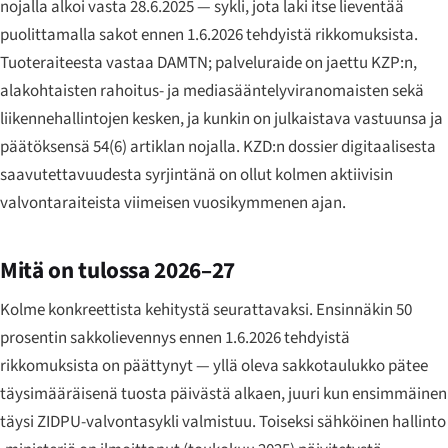
nojalla alkoi vasta 28.6.2025 — sykli, jota laki itse lieventää
puolittamalla sakot ennen 1.6.2026 tehdyistä rikkomuksista.
Tuoteraiteesta vastaa DAMTN; palveluraide on jaettu KZP:n,
alakohtaisten rahoitus- ja mediasääntelyviranomaisten sekä
liikennehallintojen kesken, ja kunkin on julkaistava vastuunsa ja
päätöksensä 54(6) artiklan nojalla. KZD:n dossier digitaalisesta
saavutettavuudesta syrjintänä on ollut kolmen aktiivisin
valvontaraiteista viimeisen vuosikymmenen ajan.
Mitä on tulossa 2026–27
Kolme konkreettista kehitystä seurattavaksi. Ensinnäkin 50
prosentin sakkolievennys ennen 1.6.2026 tehdyistä
rikkomuksista on päättynyt — yllä oleva sakkotaulukko pätee
täysimääräisenä tuosta päivästä alkaen, juuri kun ensimmäinen
täysi ZIDPU-valvontasykli valmistuu. Toiseksi sähköinen hallinto