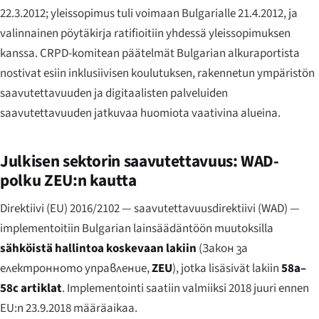
22.3.2012; yleissopimus tuli voimaan Bulgarialle 21.4.2012, ja
valinnainen pöytäkirja ratifioitiin yhdessä yleissopimuksen
kanssa. CRPD-komitean päätelmät Bulgarian alkuraportista
nostivat esiin inklusiivisen koulutuksen, rakennetun ympäristön
saavutettavuuden ja digitaalisten palveluiden
saavutettavuuden jatkuvaa huomiota vaativina alueina.
Julkisen sektorin saavutettavuus: WAD-
polku ZEU:n kautta
Direktiivi (EU) 2016/2102 — saavutettavuusdirektiivi (WAD) —
implementoitiin Bulgarian lainsäädäntöön muutoksilla
sähköistä hallintoa koskevaan lakiin
(
Закон за
електронното управление
,
ZEU
), jotka lisäsivät lakiin
58a–
58c artiklat
. Implementointi saatiin valmiiksi 2018 juuri ennen
EU:n 23.9.2018 määräaikaa.