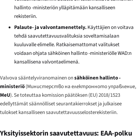
hallinto -ministeriön ylläpitämään kansalliseen
rekisteriin.
Palaute- ja valvontamenettely.
Käyttäjien on voitava
tehdä saavutettavuusvalituksia soveltamisalaan
kuuluvalle elimelle. Ratkaisemattomat valitukset
voidaan ohjata sähköinen hallinto -ministeriölle WAD:n
kansallisena valvontaelimenä.
Valvova sääntelyviranomainen on
sähköinen hallinto -
ministeriö
(
Министерство на електронното управление
,
MeU
). Se toteuttaa komission päätöksen (EU) 2018/1523
edellyttämät säännölliset seurantakierrokset ja julkaisee
tulokset kansalliseen saavutettavuusselosterekisteriin.
Yksityissektorin saavutettavuus: EAA-polku