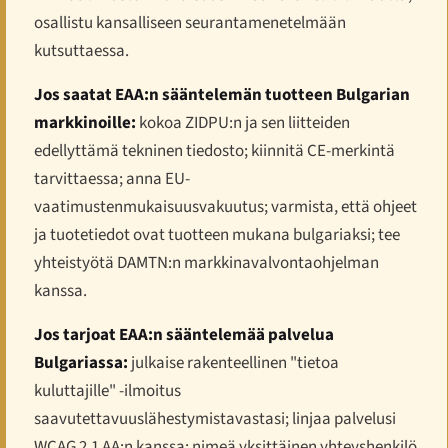
osallistu kansalliseen seurantamenetelmään
kutsuttaessa.
Jos saatat EAA:n sääntelemän tuotteen Bulgarian
markkinoille:
kokoa ZIDPU:n ja sen liitteiden
edellyttämä tekninen tiedosto; kiinnitä CE-merkintä
tarvittaessa; anna EU-
vaatimustenmukaisuusvakuutus; varmista, että ohjeet
ja tuotetiedot ovat tuotteen mukana bulgariaksi; tee
yhteistyötä DAMTN:n markkinavalvontaohjelman
kanssa.
Jos tarjoat EAA:n sääntelemää palvelua
Bulgariassa:
julkaise rakenteellinen "tietoa
kuluttajille" -ilmoitus
saavutettavuuslähestymistavastasi; linjaa palvelusi
WCAG 2.1 AA:n kanssa; nimeä yksittäinen yhteyshenkilö