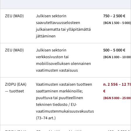
ZEU (WAD)
Julkisen sektorin
750 – 2 500 €
saavutettavuusselosteen
(BGN 1 500 – 5 000)
julkaisematta tai ylläpitämättä
jättäminen
ZEU (WAD)
Julkisen sektorin
500 – 5 000 €
verkkosivuston tai
(BGN 1 000 – 10 00
mobiilisovelluksen olennainen
vaatimusten vastaisuus
ZIDPU (EAA)
Vaatimusten vastaisen tuotteen
n. 2 556 – 12 7
— tuotteet
saattaminen markkinoille;
€
puuttuva tai puutteellinen
(BGN 5 000 – 25 00
tekninen tiedosto / EU-
vaatimustenmukaisuusvakuutus
(73–74 art.)