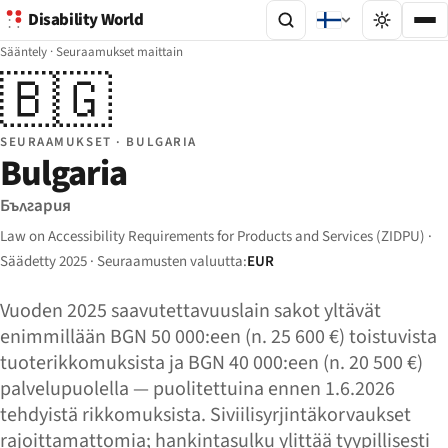
Disability World
Sääntely
·
Seuraamukset maittain
🇧🇬
SEURAAMUKSET · BULGARIA
Bulgaria
България
Law on Accessibility Requirements for Products and Services (ZIDPU) ·
Säädetty 2025 · Seuraamusten valuutta:
EUR
Vuoden 2025 saavutettavuuslain sakot yltävät
enimmillään BGN 50 000:een (n. 25 600 €) toistuvista
tuoterikkomuksista ja BGN 40 000:een (n. 20 500 €)
palvelupuolella — puolitettuina ennen 1.6.2026
tehdyistä rikkomuksista. Siviilisyrjintäkorvaukset
rajoittamattomia; hankintasulku ylittää tyypillisesti