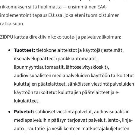
rikkomuksen siitä huolimatta — ensimmäinen EAA-
implementointitapaus EU:ssa, joka eteni tuomioistuimen
ratkaisuun.
ZIDPU kattaa direktiivin koko tuote- ja palveluvalikoiman:
Tuotteet:
tietokonelaitteistot ja käyttöjärjestelmät,
itsepalvelupäätteet (pankkiautomaatit,
lipunmyyntiautomaatit, lähtöselvityskioskit),
audiovisuaalisten mediapalveluiden käyttöön tarkoitetut
kuluttajien päätelaitteet, sähköisten viestintäpalveluiden
käyttöön tarkoitetut kuluttajien päätelaitteet ja e-
lukulaitteet.
Palvelut:
sähköiset viestintäpalvelut, audiovisuaalisiin
mediapalveluihin pääsyn tarjoavat palvelut, lento-, linja-
auto-, rautatie- ja vesiliikenteen matkustajakuljetusten