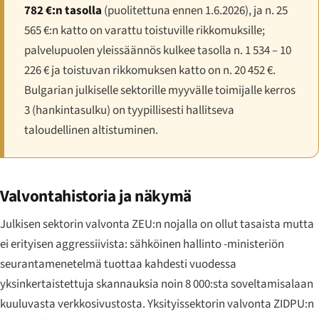
782 €:n tasolla
(puolitettuna ennen 1.6.2026), ja n. 25
565 €:n katto on varattu toistuville rikkomuksille;
palvelupuolen yleissäännös kulkee tasolla n. 1 534 – 10
226 € ja toistuvan rikkomuksen katto on n. 20 452 €.
Bulgarian julkiselle sektorille myyvälle toimijalle kerros
3 (hankintasulku) on tyypillisesti hallitseva
taloudellinen altistuminen.
Valvontahistoria ja näkymä
Julkisen sektorin valvonta ZEU:n nojalla on ollut tasaista mutta
ei erityisen aggressiivista: sähköinen hallinto -ministeriön
seurantamenetelmä tuottaa kahdesti vuodessa
yksinkertaistettuja skannauksia noin 8 000:sta soveltamisalaan
kuuluvasta verkkosivustosta. Yksityissektorin valvonta ZIDPU:n