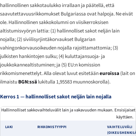
hallinnollinen sakkotaulukko irrallaan ja päätellä, että
saavutettavuusrikkomukset Bulgariassa ovat halpoja. Ne eivät
ole. Hallinnollinen sakkokolumni on viisikerroksisen
altistumisvyöryn lattia: (1) hallinnolliset sakot neljän lain
nojalla; (2) siviilisyrjintäkorvaukset Bulgarian
vahingonkorvausoikeuden nojalla rajoittamattomia; (3)
julkisten hankintojen sulku; (4) kuluttajansuoja- ja
joukkokannealtistuminen; ja (5) EU:n komission
rikkomismenettelyt. Alla olevat luvut esitetään
euroissa
(lait on
ilmaistu
BGN:ssä
lukitulla 1,95583 muunnoskorolla).
Kerros 1 — hallinnolliset sakot neljän lain nojalla
Hallinnolliset sakkovaihteluvälit lain ja vakavuuden mukaan. Ensisijaiset 
käyttäen.
LAKI
RIKKOMISTYYPPI
VAIHTELUVÄLI
(OIKEUSHENKIL