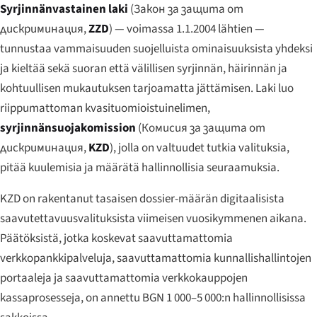
Syrjinnänvastainen laki
(
Закон за защита от
дискриминация
,
ZZD
) — voimassa 1.1.2004 lähtien —
tunnustaa vammaisuuden suojelluista ominaisuuksista yhdeksi
ja kieltää sekä suoran että välillisen syrjinnän, häirinnän ja
kohtuullisen mukautuksen tarjoamatta jättämisen. Laki luo
riippumattoman kvasituomioistuinelimen,
syrjinnänsuojakomission
(
Комисия за защита от
дискриминация
,
KZD
), jolla on valtuudet tutkia valituksia,
pitää kuulemisia ja määrätä hallinnollisia seuraamuksia.
KZD on rakentanut tasaisen dossier-määrän digitaalisista
saavutettavuusvalituksista viimeisen vuosikymmenen aikana.
Päätöksistä, jotka koskevat saavuttamattomia
verkkopankkipalveluja, saavuttamattomia kunnallishallintojen
portaaleja ja saavuttamattomia verkkokauppojen
kassaprosesseja, on annettu BGN 1 000–5 000:n hallinnollisissa