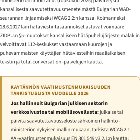
-ministeriö on ilmoittanut (toukokuu 2025) päivitetystä
kansallisesta saavutettavuusmenetelmästä Bulgarian WAD-
seurannan linjaamiseksi WCAG 2.2:n kanssa. Kolmanneksi
28.6.2027 lain hätäviestintäsäännökset astuvat voimaan:
ZIDPU:n §5-muutokset kansalliseen hätäpuhelujärjestelmälakiin
velvoittavat 112-keskukset vastaamaan kuurojen ja
puhevammaisten käyttäjien hätäviesteihin reaaliaikaisen
tekstin ja total conversation -palvelujen kautta.
KÄYTÄNNÖN VAATIMUSTENMUKAISUUDEN
TARKISTUSLISTA VUODELLE 2026
Jos hallinnoit Bulgarian julkisen sektorin
verkkosivustoa tai mobiilisovellusta:
julkaise tai
päivitä saavutettavuusseloste sähköinen hallinto -
ministeriön nykyisen mallin mukaan; tarkista WCAG 2.1
AA -vaatimustenmukaisuus EN 301 549 v3.2.1:n kautta;