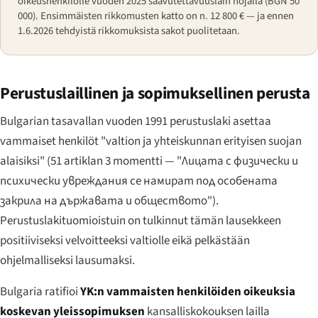
oikeushenkilölle vuoden 2025 saavutettavuuslain nojalla (BGN 50
000). Ensimmäisten rikkomusten katto on n. 12 800 € — ja ennen
1.6.2026 tehdyistä rikkomuksista sakot puolitetaan.
Perustuslaillinen ja sopimuksellinen perusta
Bulgarian tasavallan vuoden 1991 perustuslaki asettaa
vammaiset henkilöt "valtion ja yhteiskunnan erityisen suojan
alaisiksi" (51 artiklan 3 momentti —
"Лицата с физически и
психически увреждания се намират под особената
закрила на държавата и обществото"
).
Perustuslakituomioistuin on tulkinnut tämän lausekkeen
positiiviseksi velvoitteeksi valtiolle eikä pelkästään
ohjelmalliseksi lausumaksi.
Bulgaria ratifioi
YK:n vammaisten henkilöiden oikeuksia
koskevan yleissopimuksen
kansalliskokouksen lailla