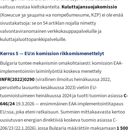
valtuus nostaa kieltokanteita.
Kuluttajansuojakomissio
(
Комисия за защита на потребителите
, KZP) ei ole enää
sivustakatsoja: se on 54 artiklan nojalla nimetty
valvontaviranomainen verkkokauppapalveluille ja
kuluttajaluottopankkipalveluille.
Kerros 5 — EU:n komission rikkomismenettelyt
Bulgaria tuntee mekanismin omakohtaisesti: komission EAA-
implementoinnin laiminlyöntiä koskeva menettely
INFR(2022)0290
(virallinen ilmoitus heinäkuussa 2022,
perusteltu lausunto kesäkuussa 2023) vietiin EU-
tuomioistuimeen heinäkuussa 2024 ja tuotti tuomion asiassa
C-
646/24
19.3.2026 — ensimmäinen EAA-implementointitapaus
EU:ssa, joka eteni ratkaisuun. Summien mittakaavasta kertoo
uusiutuvan energian direktiiviä koskeva tuomio asiassa C-
206/23 (22.1.2026), jossa Bulgaria määrättiin maksamaan
1 500