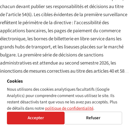
chacun devant publier ses responsabilités et décisions au titre
de l'article 54(6). Les cibles évidentes de la première surveillance
reflètent le périmètre de la directive : l'accessibilité des
applications bancaires, les pages de paiement du commerce
électronique, les bornes de billetterie en libre-service dans les
grands hubs de transport, et les liseuses placées sur le marché
bulgare. La première série de décisions de sanctions
administratives est attendue au second semestre 2026, les
injonctions de mesures correctives au titre des articles 40 et 58
faisant le travail initial avant les arrêtés de sanction.
Cookies
Nous utilisons des cookies analytiques facultatifs (Google
Le volume de dossiers de la KZD sur l'inaccessibilité numérique
Analytics) pour comprendre comment vous utilisez le site. Ils
comme discrimination a été la voie d'application la plus active
restent désactivés tant que vous ne les avez pas acceptés. Plus
des trois au cours de la dernière décennie. Les décisions de 2024
de détails dans notre
politique de confidentialité
.
et 2025 contre de grandes banques de détail bulgares, deux
Accepter
Refuser
portails d'administration municipale et une plateforme