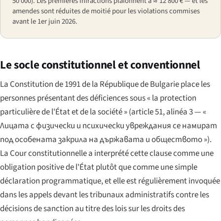
50 000). Les premières infractions plafonnent à ≈ 12 800 € — et les
amendes sont réduites de moitié pour les violations commises
avant le 1er juin 2026.
Le socle constitutionnel et conventionnel
La Constitution de 1991 de la République de Bulgarie place les
personnes présentant des déficiences sous « la protection
particulière de l'État et de la société » (article 51, alinéa 3 —
«
Лицата с физически и психически увреждания се намират
под особената закрила на държавата и обществото »
).
La Cour constitutionnelle a interprété cette clause comme une
obligation positive de l'État plutôt que comme une simple
déclaration programmatique, et elle est régulièrement invoquée
dans les appels devant les tribunaux administratifs contre les
décisions de sanction au titre des lois sur les droits des