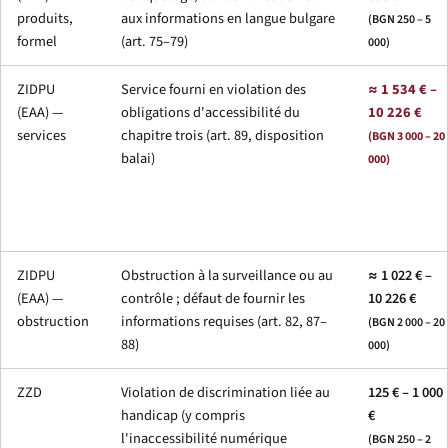
produits,
aux informations en langue bulgare
(BGN 250 – 5
formel
(art. 75–79)
000)
ZIDPU
Service fourni en violation des
≈ 1 534 € –
(EAA) —
obligations d'accessibilité du
10 226 €
services
chapitre trois (art. 89, disposition
(BGN 3 000 – 20
balai)
000)
ZIDPU
Obstruction à la surveillance ou au
≈ 1 022 € –
(EAA) —
contrôle ; défaut de fournir les
10 226 €
obstruction
informations requises (art. 82, 87–
(BGN 2 000 – 20
88)
000)
ZZD
Violation de discrimination liée au
125 € – 1 000
handicap (y compris
€
l'inaccessibilité numérique
(BGN 250 – 2