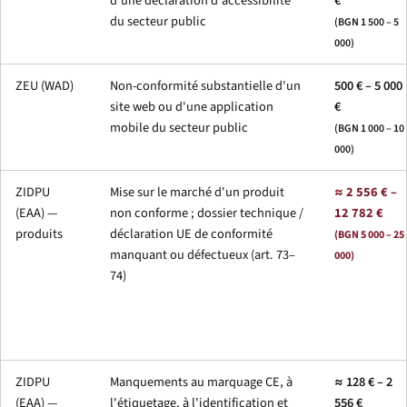
d'une déclaration d'accessibilité
€
du secteur public
(BGN 1 500 – 5
000)
ZEU (WAD)
Non-conformité substantielle d'un
500 € – 5 000
site web ou d'une application
€
mobile du secteur public
(BGN 1 000 – 10
000)
ZIDPU
Mise sur le marché d'un produit
≈ 2 556 € –
(EAA) —
non conforme ; dossier technique /
12 782 €
produits
déclaration UE de conformité
(BGN 5 000 – 25
manquant ou défectueux (art. 73–
000)
74)
ZIDPU
Manquements au marquage CE, à
≈ 128 € – 2
(EAA) —
l'étiquetage, à l'identification et
556 €