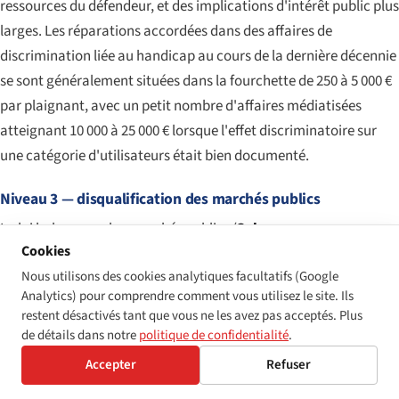
ressources du défendeur, et des implications d'intérêt public plus
larges. Les réparations accordées dans des affaires de
discrimination liée au handicap au cours de la dernière décennie
se sont généralement situées dans la fourchette de 250 à 5 000 €
par plaignant, avec un petit nombre d'affaires médiatisées
atteignant 10 000 à 25 000 € lorsque l'effet discriminatoire sur
une catégorie d'utilisateurs était bien documenté.
Niveau 3 — disqualification des marchés publics
La loi bulgare sur les marchés publics (
Закон за
Cookies
обществените поръчки
, ZOP), transposant les directives
Nous utilisons des cookies analytiques facultatifs (Google
européennes sur la commande publique, oblige les pouvoirs
Analytics) pour comprendre comment vous utilisez le site. Ils
adjudicateurs à prendre en compte l'accessibilité dès le stade de
restent désactivés tant que vous ne les avez pas acceptés. Plus
la spécification technique et permet la disqualification des
de détails dans notre
politique de confidentialité
.
soumissionnaires reconnus coupables de fautes professionnelles
Accepter
Refuser
graves — une catégorie qui inclut les décisions de discrimination