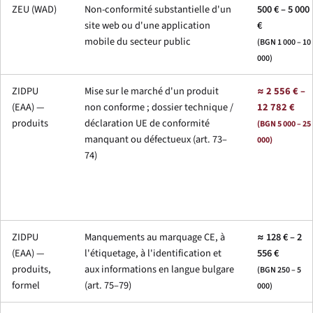
ZEU (WAD)
Non-conformité substantielle d'un
500 € – 5 000
site web ou d'une application
€
mobile du secteur public
(BGN 1 000 – 10
000)
ZIDPU
Mise sur le marché d'un produit
≈ 2 556 € –
(EAA) —
non conforme ; dossier technique /
12 782 €
produits
déclaration UE de conformité
(BGN 5 000 – 25
manquant ou défectueux (art. 73–
000)
74)
ZIDPU
Manquements au marquage CE, à
≈ 128 € – 2
(EAA) —
l'étiquetage, à l'identification et
556 €
produits,
aux informations en langue bulgare
(BGN 250 – 5
formel
(art. 75–79)
000)