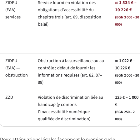
ZIDPU
Service fourni en violation des
≈ 1 534 € –
(EAA) —
obligations d'accessibilité du
10 226 €
services
chapitre trois (art. 89, disposition
(BGN 3 000 – 20
balai)
000)
ZIDPU
Obstruction à la surveillance ou au
≈ 1 022 € –
(EAA) —
contrôle ; défaut de fournir les
10 226 €
obstruction
informations requises (art. 82, 87–
(BGN 2 000 – 20
88)
000)
ZZD
Violation de discrimination liée au
125 € – 1 000
handicap (y compris
€
l'inaccessibilité numérique
(BGN 250 – 2
qualifiée de discrimination)
000)
Deux atténuations légales façonnent le premier cycle