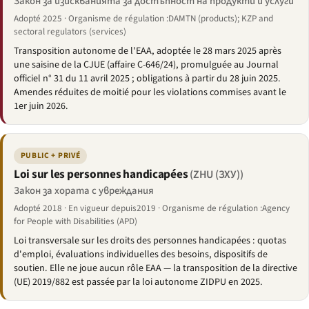
Закон за изискванията за достъпност на продукти и услуги
Adopté 2025 · Organisme de régulation :DAMTN (products); KZP and
sectoral regulators (services)
Transposition autonome de l'EAA, adoptée le 28 mars 2025 après
une saisine de la CJUE (affaire C-646/24), promulguée au Journal
officiel n° 31 du 11 avril 2025 ; obligations à partir du 28 juin 2025.
Amendes réduites de moitié pour les violations commises avant le
1er juin 2026.
PUBLIC + PRIVÉ
Loi sur les personnes handicapées
(ZHU (ЗХУ))
Закон за хората с увреждания
Adopté 2018 · En vigueur depuis2019 · Organisme de régulation :Agency
for People with Disabilities (APD)
Loi transversale sur les droits des personnes handicapées : quotas
d'emploi, évaluations individuelles des besoins, dispositifs de
soutien. Elle ne joue aucun rôle EAA — la transposition de la directive
(UE) 2019/882 est passée par la loi autonome ZIDPU en 2025.