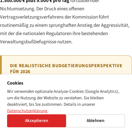
1.500.000 € plus 9.000 € pro Tag
fortdauernder
Nichtumsetzung. Der Druck eines offenen
Vertragsverletzungsverfahrens der Kommission führt
routinemäßig zu einem sprunghaften Anstieg der Aggressivität,
mit der die nationalen Regulatoren ihre bestehenden
Verwaltungsbußbefugnisse nutzen.
DIE REALISTISCHE BUDGETIERUNGSPERSPEKTIVE
FÜR 2026
Für eine einzelne bulgarische Kommunalwebsite, die
Cookies
das WAD-Monitoring-Verfahren nicht besteht, ist die
Wir verwenden optionale Analyse-Cookies (Google Analytics),
typische Exposition eine
um die Nutzung der Website zu verstehen. Sie bleiben
deaktiviert, bis Sie zustimmen. Details in unserer
Abhilfemaßnahmenanordnung plus eine
Datenschutzerklärung
.
Verwaltungsbuße im Bereich von
500–5.000 €
. Für
Akzeptieren
Ablehnen
einen privatwirtschaftlichen Betreiber, der die
Produktpflichten des ZIDPU nicht erfüllt, ist die