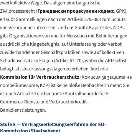
zwei kollektive Wege. Das allgemeine bulgarische
Zivilprozessrecht (
Граждански процесуален кодекс
, GPK)
erlaubt Sammelklagen nach den Artikeln 379–388 zum Schutz
von Verbraucherinteressen. Und das Fünfte Kapitel des ZIDPU
gibt Organisationen von und für Menschen mit Behinderungen
ausdrückliche Klagebefugnis, auf Unterlassung oder Verbot
zuwiderhandelnder Geschäftspraktiken sowie auf kollektiven
Schadensersatz zu klagen (Artikel 67–70), wobei die APD selbst
befugt ist, Unterlassungsklagen zu erheben. Auch die
Kommission für Verbraucherschutz
(
Комисия за защита на
потребителите
, KZP) ist keine bloße Beobachterin mehr: Sie
ist nach Artikel 54 die benannte Kontrollbehörde für E-
Commerce-Dienste und Verbraucherkredit-
Bankdienstleistungen.
Stufe 5 — Vertragsverletzungsverfahren der EU-
Kommission (Staatsebene)