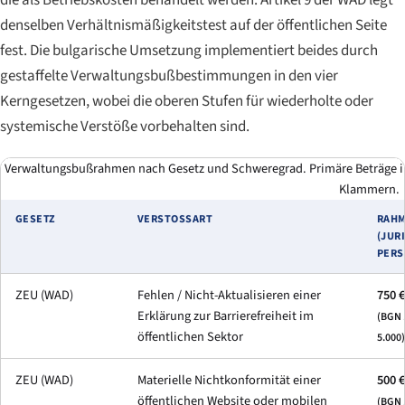
denselben Verhältnismäßigkeitstest auf der öffentlichen Seite
fest. Die bulgarische Umsetzung implementiert beides durch
gestaffelte Verwaltungsbußbestimmungen in den vier
Kerngesetzen, wobei die oberen Stufen für wiederholte oder
systemische Verstöße vorbehalten sind.
Verwaltungsbußrahmen nach Gesetz und Schweregrad. Primäre Beträge i
Klammern.
GESETZ
VERSTOSSART
RAH
(JUR
PERS
ZEU (WAD)
Fehlen / Nicht-Aktualisieren einer
750 €
Erklärung zur Barrierefreiheit im
(BGN 
öffentlichen Sektor
5.000)
ZEU (WAD)
Materielle Nichtkonformität einer
500 €
öffentlichen Website oder mobilen
(BGN 