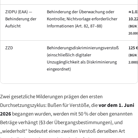
ZIDPU (EAA) —
Behinderung der Überwachung oder
≈1.0
Behinderung der
Kontrolle; Nichtvorlage erforderlicher
10.22
Aufsicht
Informationen (Art. 82, 87–88)
(BGN 
20.00
ZZD
Behinderungsdiskriminierungsverstoß
125 €
(einschließlich digitaler
(BGN 
Unzugänglichkeit als Diskriminierung
2.000)
eingeordnet)
Zwei gesetzliche Milderungen prägen den ersten
Durchsetzungszyklus: Bußen für Verstöße, die
vor dem 1. Juni
2026
begangen wurden, werden mit 50 % der oben genannten
Beträge verhängt (§3 der Übergangsbestimmungen), und
„wiederholt“ bedeutet einen zweiten Verstoß derselben Art