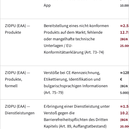
App
10.00
ZIDPU (EAA) —
Bereitstellung eines nicht-konformen
≈2.5
Produkte
Produkts auf dem Markt; fehlende
12.7
oder mangelhafte technische
(BGN 
Unterlagen / EU-
25.00
Konformitätserklärung (Art. 73–74)
ZIDPU (EAA) —
Verstöße bei CE-Kennzeichnung,
≈128
Produkte,
Etikettierung, Identifikation und
€
formell
bulgarischsprachigen Informationen
(BGN 
(Art. 75–79)
5.000)
ZIDPU (EAA) —
Erbringung einer Dienstleistung unter
≈1.5
Dienstleistungen
Verstoß gegen die
10.2
Barrierefreiheitspflichten des Dritten
(BGN 
Kapitels (Art. 89, Auffangtatbestand)
20.00