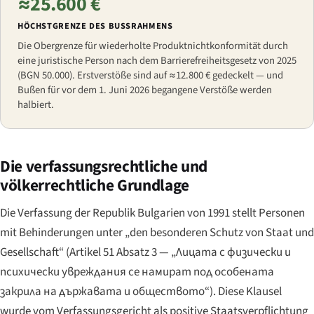
≈25.600 €
HÖCHSTGRENZE DES BUSSRAHMENS
Die Obergrenze für wiederholte Produktnichtkonformität durch
eine juristische Person nach dem Barrierefreiheitsgesetz von 2025
(BGN 50.000). Erstverstöße sind auf ≈12.800 € gedeckelt — und
Bußen für vor dem 1. Juni 2026 begangene Verstöße werden
halbiert.
Die verfassungsrechtliche und
völkerrechtliche Grundlage
Die Verfassung der Republik Bulgarien von 1991 stellt Personen
mit Behinderungen unter „den besonderen Schutz von Staat und
Gesellschaft“ (Artikel 51 Absatz 3 —
„Лицата с физически и
психически увреждания се намират под особената
закрила на държавата и обществото“
). Diese Klausel
wurde vom Verfassungsgericht als positive Staatsverpflichtung