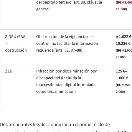
del capítulo tercero (art. 89, cláusula
(BGN 3.00
general)
20.000)
ZIDPU (EAA)
Obstrucción de la vigilancia o el
≈1.022 €
—
control; no facilitar la información
10.226 €
obstrucción
requerida (arts. 82, 87–88)
(BGN 2.00
20.000)
ZZD
Infracción por discriminación por
125 €–
discapacidad (incluida la
1.000 €
inaccesibilidad digital formulada
(BGN 250–
como discriminación)
2.000)
Dos atenuantes legales condicionan el primer ciclo de