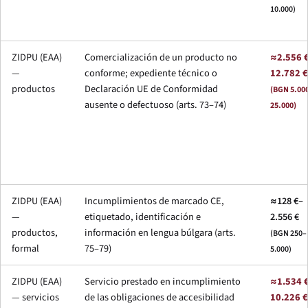
10.000)
ZIDPU (EAA)
Comercialización de un producto no
≈2.556 
—
conforme; expediente técnico o
12.782 €
productos
Declaración UE de Conformidad
(BGN 5.00
ausente o defectuoso (arts. 73–74)
25.000)
ZIDPU (EAA)
Incumplimientos de marcado CE,
≈128 €–
—
etiquetado, identificación e
2.556 €
productos,
información en lengua búlgara (arts.
(BGN 250–
formal
75–79)
5.000)
ZIDPU (EAA)
Servicio prestado en incumplimiento
≈1.534 
— servicios
de las obligaciones de accesibilidad
10.226 €