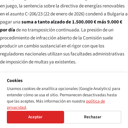
en juego, la sentencia sobre la directiva de energías renovables
en el asunto C‑206/23 (22 de enero de 2026) condenó a Bulgaria a
pagar una
suma a tanto alzado de 1.500.000 € más 9.000 €
por día
de no transposición continuada. La presión de un
procedimiento de infracción abierto de la Comisión suele
producir un cambio sustancial en el rigor con que los
reguladores nacionales utilizan sus facultades administrativas
de imposición de multas ya existentes.
Cookies
LA PERSPECTIVA PRESUPUESTARIA REALISTA
Usamos cookies de analítica opcionales (Google Analytics) para
PARA 2026
entender cómo se usa el sitio. Permanecen desactivadas hasta
Para un único sitio web municipal búlgaro que
que las aceptes. Más información en nuestra
política de
incumpla la metodología de monitorización WAD, la
privacidad
.
exposición habitual es una orden de acción correctiva
Aceptar
Rechazar
más una multa administrativa en el tramo de
500 €–