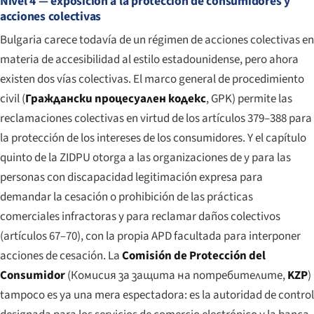
Nivel 4 — exposición a la protección de consumidores y
acciones colectivas
Bulgaria carece todavía de un régimen de acciones colectivas en
materia de accesibilidad al estilo estadounidense, pero ahora
existen dos vías colectivas. El marco general de procedimiento
civil (
Граждански процесуален кодекс
, GPK) permite las
reclamaciones colectivas en virtud de los artículos 379–388 para
la protección de los intereses de los consumidores. Y el capítulo
quinto de la ZIDPU otorga a las organizaciones de y para las
personas con discapacidad legitimación expresa para
demandar la cesación o prohibición de las prácticas
comerciales infractoras y para reclamar daños colectivos
(artículos 67–70), con la propia APD facultada para interponer
acciones de cesación. La
Comisión de Protección del
Consumidor
(
Комисия за защита на потребителите
,
KZP
)
tampoco es ya una mera espectadora: es la autoridad de control