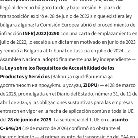
llegó al derecho búlgaro tarde, y bajo presión. El plazo de
transposición expiró el 28 de junio de 2022 sin que existiera ley
búlgara alguna; la Comisión Europea abrió el procedimiento de
infracción
INFR(2022)0290
con una carta de emplazamiento en
julio de 2022, lo escaló a un dictamen motivado en junio de 2023
y remitió a Bulgaria al Tribunal de Justicia en julio de 2024. La
Asamblea Nacional adoptó finalmente una ley independiente —
la
Ley sobre los Requisitos de Accesibilidad de los
Productos y Servicios
(
Закон за изискванията за
достъпност на продукти и услуги
,
ZIDPU
) — el 28 de marzo
de 2025, promulgada en el
Diario del Estado
, número 31, de 11 de
abril de 2025, y las obligaciones sustantivas para las empresas
entraron en vigor en la fecha de aplicación común a toda la UE
del
28 de junio de 2025
. La sentencia del TJUE en el
asunto
C‑646/24
(19 de marzo de 2026) confirmó no obstante el
incumplimiento — el primer asunto de transposición del EAA en