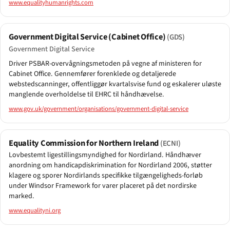
www.equalityhumanrights.com
Government Digital Service (Cabinet Office)
(GDS)
Government Digital Service
Driver PSBAR-overvågningsmetoden på vegne af ministeren for
Cabinet Office. Gennemfører forenklede og detaljerede
webstedscanninger, offentliggør kvartalsvise fund og eskalerer uløste
manglende overholdelse til EHRC til håndhævelse.
www.gov.uk/government/organisations/government-digital-service
Equality Commission for Northern Ireland
(ECNI)
Lovbestemt ligestillingsmyndighed for Nordirland. Håndhæver
anordning om handicapdiskrimination for Nordirland 2006, støtter
klagere og sporer Nordirlands specifikke tilgængeligheds-forløb
under Windsor Framework for varer placeret på det nordirske
marked.
www.equalityni.org