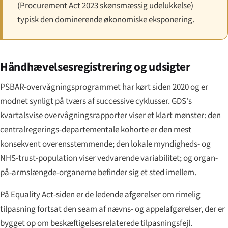
(Procurement Act 2023 skønsmæssig udelukkelse)
typisk den dominerende økonomiske eksponering.
Håndhævelsesregistrering og udsigter
PSBAR-overvågningsprogrammet har kørt siden 2020 og er
modnet synligt på tværs af successive cyklusser. GDS's
kvartalsvise overvågningsrapporter viser et klart mønster: den
centralregerings-departementale kohorte er den mest
konsekvent overensstemmende; den lokale myndigheds- og
NHS-trust-population viser vedvarende variabilitet; og organ-
på-armslængde-organerne befinder sig et sted imellem.
På Equality Act-siden er de ledende afgørelser om rimelig
tilpasning fortsat den seam af nævns- og appelafgørelser, der er
bygget op om beskæftigelsesrelaterede tilpasningsfejl.