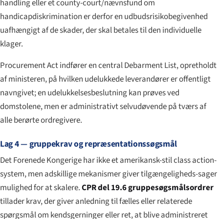
handling eller et county-court/nævnsfund om
handicapdiskrimination er derfor en udbudsrisikobegivenhed
uafhængigt af de skader, der skal betales til den individuelle
klager.
Procurement Act indfører en central Debarment List, opretholdt
af ministeren, på hvilken udelukkede leverandører er offentligt
navngivet; en udelukkelsesbeslutning kan prøves ved
domstolene, men er administrativt selvudøvende på tværs af
alle berørte ordregivere.
Lag 4 — gruppekrav og repræsentationssøgsmål
Det Forenede Kongerige har ikke et amerikansk-stil class action-
system, men adskillige mekanismer giver tilgængeligheds-sager
mulighed for at skalere.
CPR del 19.6 gruppesøgsmålsordrer
tillader krav, der giver anledning til fælles eller relaterede
spørgsmål om kendsgerninger eller ret, at blive administreret