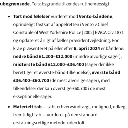
ubegrænsede
. To tabsgrunde tilkendes rutinemæssigt:
Tort mod følelser
vurderet mod
Vento-båndene
,
oprindeligt fastsat af appelretten i
Vento v Chief
Constable of West Yorkshire Police
[2002] EWCA Civ 1871
og opdateret årligt af fælles præsidentvejledning. For
krav præsenteret på eller efter
6. april 2024
er båndene:
nedre bånd £1.200–£12.000
(mindre alvorlige sager),
midterste bånd £12.000–£36.400
(sager der ikke
berettiger et øverste-bånd-tilkendelse),
øverste bånd
£36.400–£60.700
(de mest alvorlige sager), med
tilkendelser der kan overstige £60.700 i de mest
ekseptionelle sager.
Materielt tab
— tabt erhvervsindtægt, mulighed, udlæg,
fremtidigt tab — vurderet på den standard
erstatningsretlige metode, uden loft.