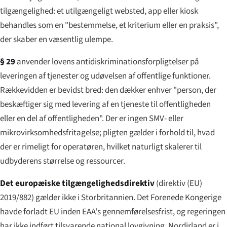
tilgængelighed: et utilgængeligt websted, app eller kiosk
behandles som en "bestemmelse, et kriterium eller en praksis",
der skaber en væsentlig ulempe.
§ 29
anvender lovens antidiskriminationsforpligtelser på
leveringen af tjenester og udøvelsen af offentlige funktioner.
Rækkevidden er bevidst bred: den dækker enhver "person, der
beskæftiger sig med levering af en tjeneste til offentligheden
eller en del af offentligheden". Der er ingen SMV- eller
mikrovirksomhedsfritagelse; pligten gælder i forhold til, hvad
der er rimeligt for operatøren, hvilket naturligt skalerer til
udbyderens størrelse og ressourcer.
Det europæiske tilgængelighedsdirektiv
(direktiv (EU)
2019/882) gælder ikke i Storbritannien. Det Forenede Kongerige
havde forladt EU inden EAA's gennemførelsesfrist, og regeringen
har ikke indført tilsvarende national lovgivning. Nordirland er i