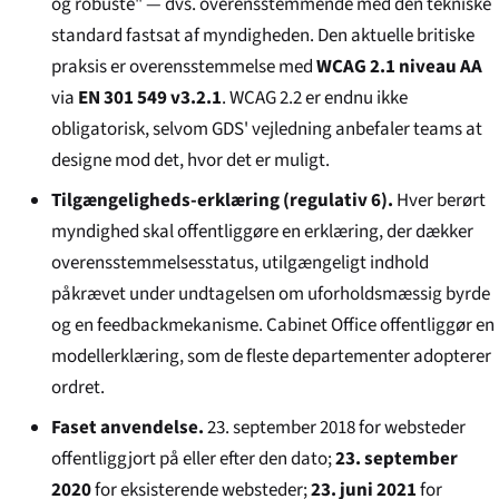
og robuste" — dvs. overensstemmende med den tekniske
standard fastsat af myndigheden. Den aktuelle britiske
praksis er overensstemmelse med
WCAG 2.1 niveau AA
via
EN 301 549 v3.2.1
. WCAG 2.2 er endnu ikke
obligatorisk, selvom GDS' vejledning anbefaler teams at
designe mod det, hvor det er muligt.
Tilgængeligheds-erklæring (regulativ 6).
Hver berørt
myndighed skal offentliggøre en erklæring, der dækker
overensstemmelsesstatus, utilgængeligt indhold
påkrævet under undtagelsen om uforholdsmæssig byrde
og en feedbackmekanisme. Cabinet Office offentliggør en
modellerklæring, som de fleste departementer adopterer
ordret.
Faset anvendelse.
23. september 2018 for websteder
offentliggjort på eller efter den dato;
23. september
2020
for eksisterende websteder;
23. juni 2021
for