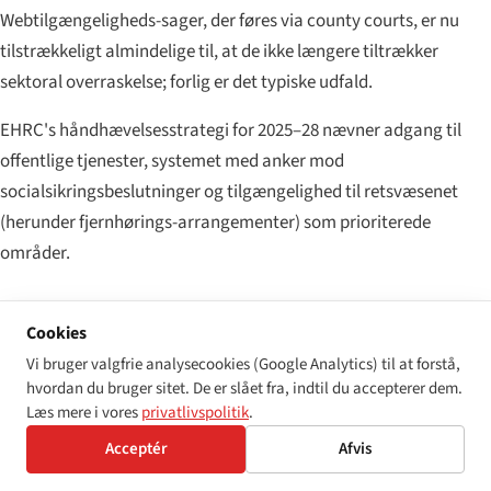
Webtilgængeligheds-sager, der føres via county courts, er nu
tilstrækkeligt almindelige til, at de ikke længere tiltrækker
sektoral overraskelse; forlig er det typiske udfald.
EHRC's håndhævelsesstrategi for 2025–28 nævner adgang til
offentlige tjenester, systemet med anker mod
socialsikringsbeslutninger og tilgængelighed til retsvæsenet
(herunder fjernhørings-arrangementer) som prioriterede
områder.
Hvad der kommer i 2026–27
Cookies
Vi bruger valgfrie analysecookies (Google Analytics) til at forstå,
Tre konkrete udviklinger at holde øje med. For det første når
hvordan du bruger sitet. De er slået fra, indtil du accepterer dem.
Procurement Act 2023
slutningen af sin første fulde
Læs mere i vores
privatlivspolitik
.
driftscyklus i 2026; Cabinet Office's indkøbspolitiknotater (PPNs)
Acceptér
Afvis
om tilgængeligheds-bevidst indkøb forventes opdateret. For det