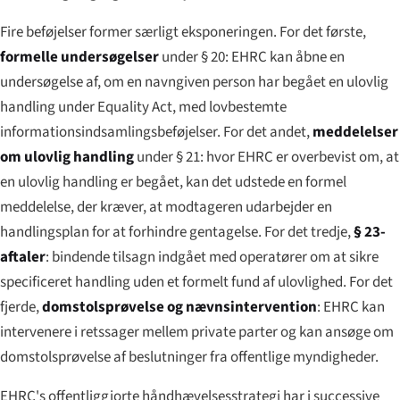
Fire beføjelser former særligt eksponeringen. For det første,
formelle undersøgelser
under § 20: EHRC kan åbne en
undersøgelse af, om en navngiven person har begået en ulovlig
handling under Equality Act, med lovbestemte
informationsindsamlingsbeføjelser. For det andet,
meddelelser
om ulovlig handling
under § 21: hvor EHRC er overbevist om, at
en ulovlig handling er begået, kan det udstede en formel
meddelelse, der kræver, at modtageren udarbejder en
handlingsplan for at forhindre gentagelse. For det tredje,
§ 23-
aftaler
: bindende tilsagn indgået med operatører om at sikre
specificeret handling uden et formelt fund af ulovlighed. For det
fjerde,
domstolsprøvelse og nævnsintervention
: EHRC kan
intervenere i retssager mellem private parter og kan ansøge om
domstolsprøvelse af beslutninger fra offentlige myndigheder.
EHRC's offentliggjorte håndhævelsesstrategi har i successive