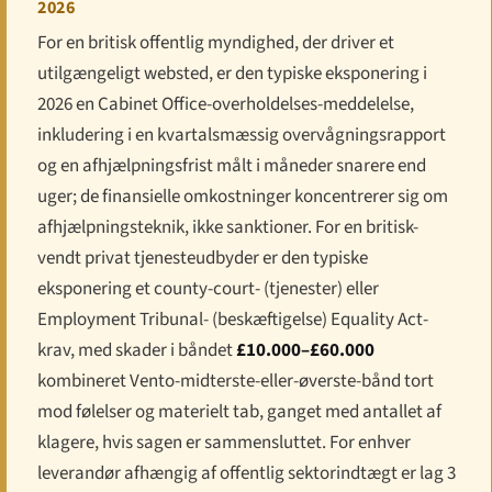
2026
For en britisk offentlig myndighed, der driver et
utilgængeligt websted, er den typiske eksponering i
2026 en Cabinet Office-overholdelses-meddelelse,
inkludering i en kvartalsmæssig overvågningsrapport
og en afhjælpningsfrist målt i måneder snarere end
uger; de finansielle omkostninger koncentrerer sig om
afhjælpningsteknik, ikke sanktioner. For en britisk-
vendt privat tjenesteudbyder er den typiske
eksponering et county-court- (tjenester) eller
Employment Tribunal- (beskæftigelse) Equality Act-
krav, med skader i båndet
£10.000–£60.000
kombineret Vento-midterste-eller-øverste-bånd tort
mod følelser og materielt tab, ganget med antallet af
klagere, hvis sagen er sammensluttet. For enhver
leverandør afhængig af offentlig sektorindtægt er lag 3