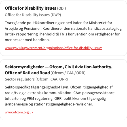
Office for Disability Issues
(ODI)
Office for Disability Issues (DWP)
Tværgående politikkoordineringsenhed inden for Ministeriet for
Arbejde og Pensioner. Koordinerer den nationale handicapstrategi og
britisk rapportering i henhold til FN's konvention om rettigheder for
mennesker med handicap.
www.gov.uk/government/organisations/office-for-disability-issues
Sektormyndigheder — Ofcom, Civil Aviation Authority,
Office of Rail and Road
(Ofcom / CAA / ORR)
Sector regulators (Ofcom, CAA, ORR)
Sektorspecifikt tilgængeligheds-tilsyn. Ofcom: tilgængelighed af
radio/tv og elektronisk kommunikation. CAA: passagerassistance i
luftfarten og PRM-regulering. ORR: politikker om tilgængelig
jernbanerejse og stationstilgængeligheds-revisioner.
www.ofcom.org.uk