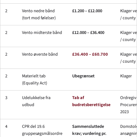
2
Vento nedre bånd
£1.200 – £12.000
Klager v
(tort mod følelser)
/ county
2
Vento midterste bånd
£12.000 – £36.400
Klager v
/ county
2
Vento øverste bånd
£36.400 – £60.700
Klager v
/ county
2
Materielt tab
Ubegrænset
Klager
(Equality Act)
3
Udelukkelse fra
Tab af
Ordregiv
udbud
budretsberettigelse
Procurem
2023
4
CPR del 19.6
Sammensluttede
Domstole
gruppesøgsmålsordre
krav; vurdering pr.
ansøgni