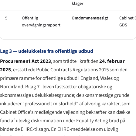
klager
5
Offentlig
Omdømmemæssigt
Cabinet O
overvågningsrapport
GDS
Lag 3 — udelukkelse fra offentlige udbud
Procurement Act 2023
, som trådte i kraft den
24. februar
2025
, erstattede Public Contracts Regulations 2015 som den
primære ramme for offentlige udbud i England, Wales og
Nordirland. Bilag 7 i loven fastsætter obligatoriske og
skønsmæssige udelukkelsesgrunde; de skønsmæssige grunde
inkluderer "professionelt misforhold" af alvorlig karakter, som
Cabinet Office's medfølgende vejledning bekræfter kan dække
fund af ulovlig diskrimination under Equality Act og brud på
bindende EHRC-tilsagn. En EHRC-meddelelse om ulovlig