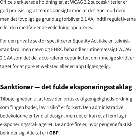
Office's erklærede holdning er, at WCAG 2.2 succeskriterier er
god praksis, og at teams bør sigte mod at designe mod dem,
men det lovpligtige grundlag forbliver 2.1 AA, indtil regulativerne
eller den medfølgende vejledning opdateres.
For den private sektor specificerer Equality Act ikke en teknisk
standard, men nævn og EHRC behandler rutinemæssigt WCAG
2.1 AA som det de facto referencepunkt for, om rimelige skridt er
taget for at gøre et websted eller en app tilgængelig.
Sanktioner — det fulde eksponeringsstaklag
Tilbøjeligheden til at læse den britiske tilgængeligheds-ordning
som "ingen bøder, lav risiko" er forkert. Den administrative
bødekolonne er tynd af design, men det er kun ét af fem lag i
eksponeringsstaklageret. De andre fire er, hvor pengene faktisk
befinder sig. Alle tal er i
GBP
.