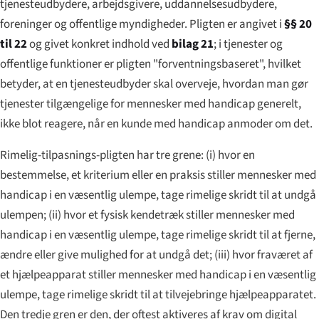
tjenesteudbydere, arbejdsgivere, uddannelsesudbydere,
foreninger og offentlige myndigheder. Pligten er angivet i
§§ 20
til 22
og givet konkret indhold ved
bilag 21
; i tjenester og
offentlige funktioner er pligten "forventningsbaseret", hvilket
betyder, at en tjenesteudbyder skal overveje, hvordan man gør
tjenester tilgængelige for mennesker med handicap generelt,
ikke blot reagere, når en kunde med handicap anmoder om det.
Rimelig-tilpasnings-pligten har tre grene: (i) hvor en
bestemmelse, et kriterium eller en praksis stiller mennesker med
handicap i en væsentlig ulempe, tage rimelige skridt til at undgå
ulempen; (ii) hvor et fysisk kendetræk stiller mennesker med
handicap i en væsentlig ulempe, tage rimelige skridt til at fjerne,
ændre eller give mulighed for at undgå det; (iii) hvor fraværet af
et hjælpeapparat stiller mennesker med handicap i en væsentlig
ulempe, tage rimelige skridt til at tilvejebringe hjælpeapparatet.
Den tredje gren er den, der oftest aktiveres af krav om digital