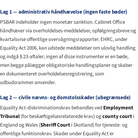
Lag 1 — administrativ håndhævelse (ingen faste bøder)
PSBAR indeholder ingen monetær sanktion. Cabinet Office
håndhæver via overholdelses-meddelelser, opfølgningsbreve og
kvartalsvise offentlige overvågningsrapporter. EHRC, under
Equality Act 2006, kan udstede meddelelser om ulovlig handling
og indgå § 23-aftaler; ingen af disse instrumenter er en bøde,
men begge pålægger obligatoriske handlingsplaner og skaber
en dokumenteret overholdelsesregistrering, som
udbudsrammer anvender.
Lag 2 — civile nævns- og domstolsskader (ubegrænsede)
Equality Act-diskriminationskrav behandles ved
Employment
Tribunal
(for beskæftigelsesrelaterede krav) og
county court
i
England og Wales (
Sheriff Court
i Skotland) for tjeneste- og
offentlige funktionskrav. Skader under Equality Act er