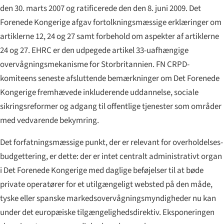
den 30. marts 2007 og ratificerede den den 8. juni 2009. Det
Forenede Kongerige afgav fortolkningsmæssige erklæringer om
artiklerne 12, 24 og 27 samt forbehold om aspekter af artiklerne
24 og 27. EHRC er den udpegede artikel 33-uafhængige
overvågningsmekanisme for Storbritannien. FN CRPD-
komiteens seneste afsluttende bemærkninger om Det Forenede
Kongerige fremhævede inkluderende uddannelse, sociale
sikringsreformer og adgang til offentlige tjenester som områder
med vedvarende bekymring.
Det forfatningsmæssige punkt, der er relevant for overholdelses-
budgettering, er dette: der er intet centralt administrativt organ
i Det Forenede Kongerige med daglige beføjelser til at bøde
private operatører for et utilgængeligt websted på den måde,
tyske eller spanske markedsovervågningsmyndigheder nu kan
under det europæiske tilgængelighedsdirektiv. Eksponeringen