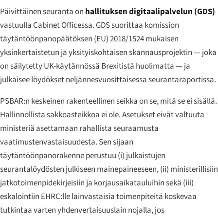
Päivittäinen seuranta on
hallituksen digitaalipalvelun (GDS)
vastuulla Cabinet Officessa. GDS suorittaa komission
täytäntöönpanopäätöksen (EU) 2018/1524 mukaisen
yksinkertaistetun ja yksityiskohtaisen skannausprojektin — joka
on säilytetty UK-käytännössä Brexitistä huolimatta — ja
julkaisee löydökset neljännesvuosittaisessa seurantaraportissa.
PSBAR:n keskeinen rakenteellinen seikka on se, mitä se
ei
sisällä.
Hallinnollista sakko­asteikkoa ei ole. Asetukset eivät valtuuta
ministeriä asettamaan rahallista seuraamusta
vaatimustenvastaisuudesta. Sen sijaan
täytäntöönpanorakenne perustuu (i) julkaistujen
seurantalöydösten julkiseen mainepaineeseen, (ii) ministerillisiin
jatkotoimenpide­kirjeisiin ja korjausaikatauluihin sekä (iii)
eskalointiin EHRC:lle lainvastaisia toimenpiteitä koskevaa
tutkintaa varten yhdenvertaisuuslain nojalla, jos