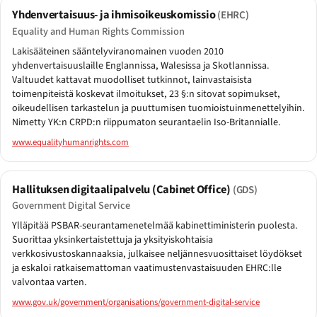
Yhdenvertaisuus- ja ihmisoikeuskomissio
(EHRC)
Equality and Human Rights Commission
Lakisääteinen sääntelyviranomainen vuoden 2010
yhdenvertaisuuslaille Englannissa, Walesissa ja Skotlannissa.
Valtuudet kattavat muodolliset tutkinnot, lainvastaisista
toimenpiteistä koskevat ilmoitukset, 23 §:n sitovat sopimukset,
oikeudellisen tarkastelun ja puuttumisen tuomioistuinmenettelyihin.
Nimetty YK:n CRPD:n riippumaton seurantaelin Iso-Britannialle.
www.equalityhumanrights.com
Hallituksen digitaalipalvelu (Cabinet Office)
(GDS)
Government Digital Service
Ylläpitää PSBAR-seurantamenetelmää kabinettiministerin puolesta.
Suorittaa yksinkertaistettuja ja yksityiskohtaisia
verkkosivustoskannaaksia, julkaisee neljännesvuosittaiset löydökset
ja eskaloi ratkaisemattoman vaatimustenvastaisuuden EHRC:lle
valvontaa varten.
www.gov.uk/government/organisations/government-digital-service