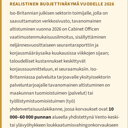
REALISTINEN BUDJETTINÄKYMÄ VUODELLE 2026
Iso-Britannian julkisen sektorin toimijalle, jolla on
saavuttamaton verkkosivusto, tavanomainen
altistuminen vuonna 2026 on Cabinet Officen
vaatimustenmukaisuusilmoitus, sisällyttäminen
neljännesvuosittaiseen seurantaraporttiin ja
korjausmääräysaika kuukausissa viikkojen sijaan;
taloudelliset kustannukset keskittyvät
korjaussuunnitteluun, ei seuraamuksiin. Iso-
Britanniassa palveluita tarjoavalle yksityissektorin
palveluntarjoajalle tavanomainen altistuminen on
maakunnan tuomioistuimen (palvelut) tai
työllistymistuomioistuimen (työ)
yhdenvertaisuuslakikanne, jossa korvaukset ovat
10
000–60 000 punnan
alueella yhdistettynä Vento-keski-
tai ylävyöhykkeen loukkaatumisvahingonkorvaukseen