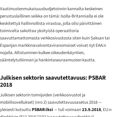
Vaatimustenmukaisuusbudjetoinnin kannalta keskeinen
perustuslaillinen seikka on tämä: Isolla-Britannialla ei ole
keskitettyä hallinnollista virastoa, jolla olisi päivittäinen
toimivalta sakottaa yksityistä operaattoria
saavuttamattomasta verkkosivustosta siten kuin Saksan tai
Espanjan markkinavalvontaviranomaiset voivat nyt EAA:n
nojalla. Altistuminen kulkee oikeudenkäyntien,
sääntelytutkinnan ja hankintaseuraamusten kautta.
Julkisen sektorin saavutettavuus: PSBAR
2018
Julkisen sektorin toimijoiden (verkkosivustot ja
mobiilisovellukset) (nro 2) saavutettavuusasetus 2018 —
yleisesti kutsuttu
PSBAR:iksi
— tuli voimaan
23.9.2018
, EU:n