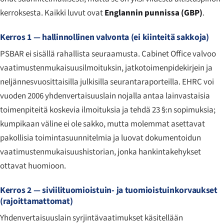
kerroksesta. Kaikki luvut ovat
Englannin punnissa (GBP)
.
Kerros 1 — hallinnollinen valvonta (ei kiinteitä sakkoja)
PSBAR ei sisällä rahallista seuraamusta. Cabinet Office valvoo
vaatimustenmukaisuusilmoituksin, jatkotoimenpidekirjein ja
neljännesvuosittaisilla julkisilla seurantaraporteilla. EHRC voi
vuoden 2006 yhdenvertaisuuslain nojalla antaa lainvastaisia
toimenpiteitä koskevia ilmoituksia ja tehdä 23 §:n sopimuksia;
kumpikaan väline ei ole sakko, mutta molemmat asettavat
pakollisia toimintasuunnitelmia ja luovat dokumentoidun
vaatimustenmukaisuushistorian, jonka hankintakehykset
ottavat huomioon.
Kerros 2 — siviilituomioistuin- ja tuomioistuinkorvaukset
(rajoittamattomat)
Yhdenvertaisuuslain syrjintävaatimukset käsitellään