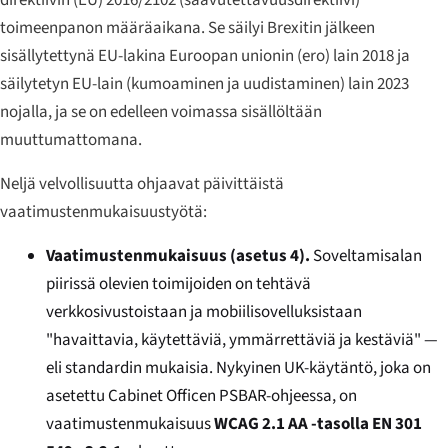
direktiivin (EU) 2016/2102 (saavutettavuusdirektiivi)
toimeenpanon määräaikana. Se säilyi Brexitin jälkeen
sisällytettynä EU-lakina Euroopan unionin (ero) lain 2018 ja
säilytetyn EU-lain (kumoaminen ja uudistaminen) lain 2023
nojalla, ja se on edelleen voimassa sisällöltään
muuttumattomana.
Neljä velvollisuutta ohjaavat päivittäistä
vaatimustenmukaisuustyötä:
Vaatimustenmukaisuus (asetus 4).
Soveltamisalan
piirissä olevien toimijoiden on tehtävä
verkkosivustoistaan ja mobiilisovelluksistaan
"havaittavia, käytettäviä, ymmärrettäviä ja kestäviä" —
eli standardin mukaisia. Nykyinen UK-käytäntö, joka on
asetettu Cabinet Officen PSBAR-ohjeessa, on
vaatimustenmukaisuus
WCAG 2.1 AA -tasolla
EN 301