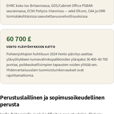
EHRC koko Iso-Britanniassa, GDS/Cabinet Office PSBAR-
seurannassa, ECNI Pohjois-Irlannissa — sekä Ofcom, CAA ja ORR
toimialakohtaisissa saavutettavuusvelvollisuuksissa.
60 700 £
VENTO-YLÄVYÖHYKKEEN KATTO
Puheenjohtajien huhtikuun 2024 Vento-päivitys asettaa
ylävyöhykkeen tunnevahinkopalkkioiden ylärajaksi 36 400–60 700
puntaa, poikkeuksellisimpien tapausten voiden ylittää sen.
Yhdenvertaisuuslain tuomioistuinkorvaukset ovat
rajoittamattomia.
Perustuslaillinen ja sopimusoikeudellinen
perusta