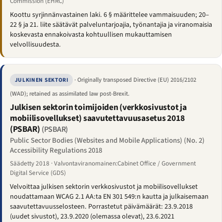
Commission (EHRC)
Koottu syrjinnänvastainen laki. 6 § määrittelee vammaisuuden; 20–
22 § ja 21. liite säätävät palveluntarjoajia, työnantajia ja viranomaisia
koskevasta ennakoivasta kohtuullisen mukauttamisen
velvollisuudesta.
· Originally transposed Directive (EU) 2016/2102
JULKINEN SEKTORI
(WAD); retained as assimilated law post-Brexit.
Julkisen sektorin toimijoiden (verkkosivustot ja
mobiilisovellukset) saavutettavuusasetus 2018
(PSBAR)
(PSBAR)
Public Sector Bodies (Websites and Mobile Applications) (No. 2)
Accessibility Regulations 2018
Säädetty 2018 · Valvontaviranomainen:Cabinet Office / Government
Digital Service (GDS)
Velvoittaa julkisen sektorin verkkosivustot ja mobiilisovellukset
noudattamaan WCAG 2.1 AA:ta EN 301 549:n kautta ja julkaisemaan
saavutettavuusselosteen. Porrastetut päivämäärät: 23.9.2018
(uudet sivustot), 23.9.2020 (olemassa olevat), 23.6.2021