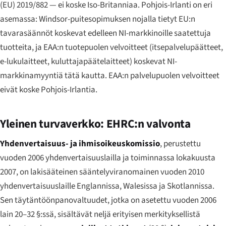
(EU) 2019/882 — ei koske Iso-Britanniaa. Pohjois-Irlanti on eri
asemassa: Windsor-puitesopimuksen nojalla tietyt EU:n
tavarasäännöt koskevat edelleen NI-markkinoille saatettuja
tuotteita, ja EAA:n tuotepuolen velvoitteet (itsepalvelupäätteet,
e-lukulaitteet, kuluttajapäätelaitteet) koskevat NI-
markkinamyyntiä tätä kautta. EAA:n palvelupuolen velvoitteet
eivät koske Pohjois-Irlantia.
Yleinen turvaverkko: EHRC:n valvonta
Yhdenvertaisuus- ja ihmisoikeuskomissio
, perustettu
vuoden 2006 yhdenvertaisuuslailla ja toiminnassa lokakuusta
2007, on lakisääteinen sääntelyviranomainen vuoden 2010
yhdenvertaisuuslaille Englannissa, Walesissa ja Skotlannissa.
Sen täytäntöönpanovaltuudet, jotka on asetettu vuoden 2006
lain 20–32 §:ssä, sisältävät neljä erityisen merkityksellistä