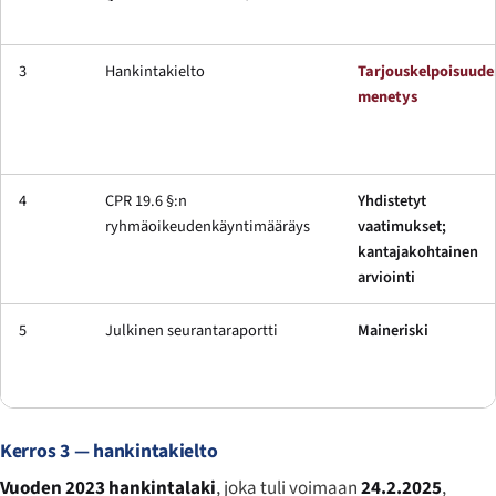
3
Hankintakielto
Tarjouskelpoisuude
menetys
4
CPR 19.6 §:n
Yhdistetyt
ryhmäoikeudenkäyntimääräys
vaatimukset;
kantajakohtainen
arviointi
5
Julkinen seurantaraportti
Maineriski
Kerros 3 — hankintakielto
Vuoden 2023 hankintalaki
, joka tuli voimaan
24.2.2025
,