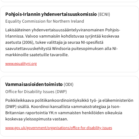
Pohjois-Irlannin yhdenvertaisuuskomissio
(ECNI)
Equality Commission for Northern Ireland
Lakisääteinen yhdenvertaisuussääntelyviranomainen Pohjois-
Irlannissa. Valvoo vammaisiin kohdistuvaa syrjintää koskevaa
asetusta (2006), tukee valittajia ja seuraa NI-spesifistä
saavutettavuuskehitystä Windsoria puitesopimuksen alla NI-
markkinoille saatetuille tavaroille.
www.equalityni.org
Vammaisasioiden toimisto
(ODI)
Office for Disability Issues (DWP)
Poikkileikkaava politiikankoordinointiyksikkö työ- ja eläkeministeriön
(DWP) sisällä. Koordinoi kansallista vammaisstrategiaa ja Ison-
Britannian raportointia YK:n vammaisten henkilöiden oikeuksia
koskevaa yleissopimusta vastaan.
www.gov.uk/government/organisations/office-for-disability-issues