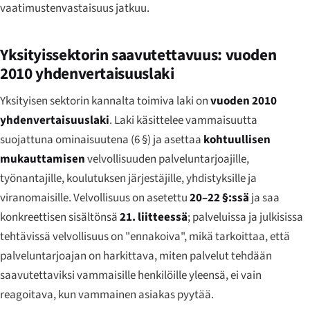
vaatimustenvastaisuus jatkuu.
Yksityissektorin saavutettavuus: vuoden
2010 yhdenvertaisuuslaki
Yksityisen sektorin kannalta toimiva laki on
vuoden 2010
yhdenvertaisuuslaki
. Laki käsittelee vammaisuutta
suojattuna ominaisuutena (6 §) ja asettaa
kohtuullisen
mukauttamisen
velvollisuuden palveluntarjoajille,
työnantajille, koulutuksen järjestäjille, yhdistyksille ja
viranomaisille. Velvollisuus on asetettu
20–22 §:ssä
ja saa
konkreettisen sisältönsä
21. liitteessä
; palveluissa ja julkisissa
tehtävissä velvollisuus on "ennakoiva", mikä tarkoittaa, että
palveluntarjoajan on harkittava, miten palvelut tehdään
saavutettaviksi vammaisille henkilöille yleensä, ei vain
reagoitava, kun vammainen asiakas pyytää.