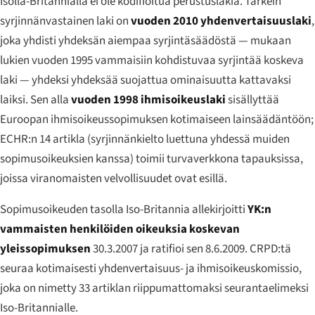
Isolla-Britannialla ei ole kodifioitua perustuslakia. Tärkein
syrjinnänvastainen laki on
vuoden 2010 yhdenvertaisuuslaki
,
joka yhdisti yhdeksän aiempaa syrjintäsäädöstä — mukaan
lukien vuoden 1995 vammaisiin kohdistuvaa syrjintää koskeva
laki — yhdeksi yhdeksää suojattua ominaisuutta kattavaksi
laiksi. Sen alla
vuoden 1998 ihmisoikeuslaki
sisällyttää
Euroopan ihmisoikeussopimuksen kotimaiseen lainsäädäntöön;
ECHR:n 14 artikla (syrjinnänkielto luettuna yhdessä muiden
sopimusoikeuksien kanssa) toimii turvaverkkona tapauksissa,
joissa viranomaisten velvollisuudet ovat esillä.
Sopimusoikeuden tasolla Iso-Britannia allekirjoitti
YK:n
vammaisten henkilöiden oikeuksia koskevan
yleissopimuksen
30.3.2007 ja ratifioi sen 8.6.2009. CRPD:tä
seuraa kotimaisesti yhdenvertaisuus- ja ihmisoikeuskomissio,
joka on nimetty 33 artiklan riippumattomaksi seurantaelimeksi
Iso-Britannialle.