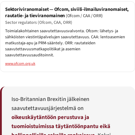
Sektoriviranomaiset — Ofcom, siviili-ilmailuviranomaiset,
rautatie- ja tieviranomainen
(Ofcom / CAA / ORR)
Sector regulators (Ofcom, CAA, ORR)
Toimialakohtainen saavutettavuusvalvonta. Ofcom: lähetys- ja
sähköisten viestintäpalvelujen saavutettavuus. CAA: lentoasemien
matkustaja-apu ja PRM-sääntely. ORR: rautateiden
saavutettavuusmatkapolitiikat ja asemien
saavutettavuusauditoinnit.
www.ofcom.org.uk
Iso-Britannian Brexitin jälkeinen
saavutettavuusjärjestelmä on
oikeuskäytäntöön perustuva ja
tuomioistuimissa täytäntöönpantu eikä