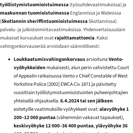
työllistymistuomioistuimessa
(työsuhdevaatimuksissa) ja
maakunnan tuomioistuimessa
Englannissa ja Walesissa
(
Skotlannin sheriffintuomioistuimessa
Skotlannissa)
palvelu- ja julkistoimintavaatimuksissa. Yhdenvertaisuuslain
mukaiset korvaukset ovat
rajoittamattomia
. Kaksi
vahingonkorvauserää arvioidaan säännöllisesti:
Loukkaatumisvahingonkorvaus
arvioituna
Vento-
vyöhykkeiden
mukaisesti, alun perin vahvistettu Court
of Appealin ratkaisussa
Vento v Chief Constable of West
Yorkshire Police
[2002] EWCA Civ 1871 ja päivitetty
vuosittain työllistymistuomioistuinten puheenjohtajien
yhteisellä ohjauksella.
6.4.2024 tai sen jälkeen
esitetyille vaatimuksille vyöhykkeet ovat:
alavyöhyke 1
200–12 000 puntaa
(vähemmän vakavat tapaukset),
keskivyöhyke 12 000–36 400 puntaa
,
ylävyöhyke 36