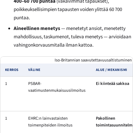
400–60 700 puntaa
(vakavimmat tapaukset),
poikkeuksellisimpien tapausten voiden ylittää 60 700
puntaa.
Aineellinen menetys
— menetetyt ansiot, menetetty
mahdollisuus, taskumenot, tuleva menetys — arvioidaan
vahingonkorvausmitalla ilman kattoa.
Iso-Britannian saavutettavuusaltistuminen 
KERROS
VÄLINE
ALUE / MEKANISMI
1
PSBAR-
Ei kiinteää sakkoa
vaatimustenmukaisuusilmoitus
1
EHRC:n lainvastaisten
Pakollinen
toimenpiteiden ilmoitus
toimintasuunnitelm