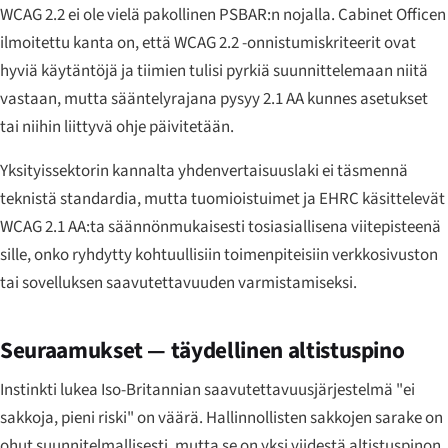
WCAG 2.2 ei ole vielä pakollinen PSBAR:n nojalla. Cabinet Officen
ilmoitettu kanta on, että WCAG 2.2 -onnistumiskriteerit ovat
hyviä käytäntöjä ja tiimien tulisi pyrkiä suunnittelemaan niitä
vastaan, mutta sääntelyrajana pysyy 2.1 AA kunnes asetukset
tai niihin liittyvä ohje päivitetään.
Yksityissektorin kannalta yhdenvertaisuuslaki ei täsmennä
teknistä standardia, mutta tuomioistuimet ja EHRC käsittelevät
WCAG 2.1 AA:ta säännönmukaisesti tosiasiallisena viitepisteenä
sille, onko ryhdytty kohtuullisiin toimenpiteisiin verkkosivuston
tai sovelluksen saavutettavuuden varmistamiseksi.
Seuraamukset — täydellinen altistuspino
Instinkti lukea Iso-Britannian saavutettavuusjärjestelmä "ei
sakkoja, pieni riski" on väärä. Hallinnollisten sakkojen sarake on
ohut suunnitelmallisesti, mutta se on yksi viidestä altistuspinon