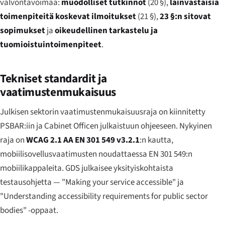
valvontavoimaa:
muodolliset tutkinnot
(20 §),
lainvastaisia
toimenpiteitä koskevat ilmoitukset
(21 §),
23 §:n sitovat
sopimukset
ja
oikeudellinen tarkastelu ja
tuomioistuintoimenpiteet
.
Tekniset standardit ja
vaatimustenmukaisuus
Julkisen sektorin vaatimustenmukaisuusraja on kiinnitetty
PSBAR:iin ja Cabinet Officen julkaistuun ohjeeseen. Nykyinen
raja on
WCAG 2.1 AA
EN 301 549 v3.2.1
:n kautta,
mobiilisovellusvaatimusten noudattaessa EN 301 549:n
mobiilikappaleita. GDS julkaisee yksityiskohtaista
testausohjetta — "Making your service accessible" ja
"Understanding accessibility requirements for public sector
bodies" -oppaat.