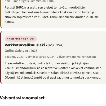
and Human Rights Commission (EHRC)
Perusti EHRC:n ja asetti sen yleiset tehtävät, muodollisten
tutkintojen, lainvastaisia toimenpiteitä koskevien ilmoitusten ja
sitovien sopimusten valtuudet. Toimii rinnakkain vuoden 2010 lain
kanssa.
YKSITYINEN SEKTORI
Verkkoturvallisuuslaki 2023
(OSA)
Online Safety Act 2023
Säädetty 2023 · Voimassa alkaen2024 · Valvontaviranomainen:Ofcom
Ei saavutettavuuslaki, mutta laittoman sisällön ja käyttäjien
vaikutusmahdollisuuksia koskevat velvoitteet koskevat vammaisten
käyttäjien kokemuksia soveltamisalan piirissä olevissa palveluissa;
Ofcomin käytännesäännöt ovat uusi vaatimustenmukaisuuskynnys.
Valvontaviranomaiset