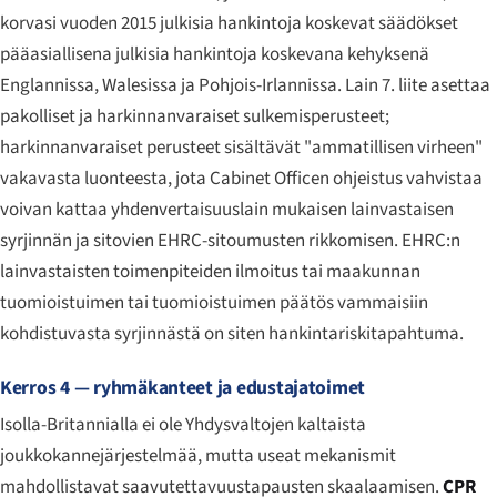
korvasi vuoden 2015 julkisia hankintoja koskevat säädökset
pääasiallisena julkisia hankintoja koskevana kehyksenä
Englannissa, Walesissa ja Pohjois-Irlannissa. Lain 7. liite asettaa
pakolliset ja harkinnanvaraiset sulkemisperusteet;
harkinnanvaraiset perusteet sisältävät "ammatillisen virheen"
vakavasta luonteesta, jota Cabinet Officen ohjeistus vahvistaa
voivan kattaa yhdenvertaisuuslain mukaisen lainvastaisen
syrjinnän ja sitovien EHRC-sitoumusten rikkomisen. EHRC:n
lainvastaisten toimenpiteiden ilmoitus tai maakunnan
tuomioistuimen tai tuomioistuimen päätös vammaisiin
kohdistuvasta syrjinnästä on siten hankintariskitapahtuma.
Kerros 4 — ryhmäkanteet ja edustajatoimet
Isolla-Britannialla ei ole Yhdysvaltojen kaltaista
joukkokannejärjestelmää, mutta useat mekanismit
mahdollistavat saavutettavuustapausten skaalaamisen.
CPR