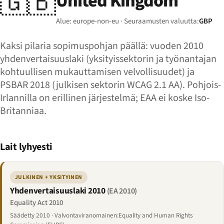
🇬🇧
United Kingdom
Alue: europe-non-eu · Seuraamusten valuutta:
GBP
Kaksi pilaria sopimuspohjan päällä: vuoden 2010
yhdenvertaisuuslaki (yksityissektorin ja työnantajan
kohtuullisen mukauttamisen velvollisuudet) ja
PSBAR 2018 (julkisen sektorin WCAG 2.1 AA). Pohjois-
Irlannilla on erillinen järjestelmä; EAA ei koske Iso-
Britanniaa.
Lait lyhyesti
JULKINEN + YKSITYINEN
Yhdenvertaisuuslaki 2010
(EA 2010)
Equality Act 2010
Säädetty 2010 · Valvontaviranomainen:Equality and Human Rights