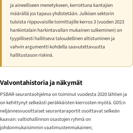
ja aineelliseen menetykseen, kerrottuna kantajien
määrällä jos tapaus yhdistetään. Julkisen sektorin
tuloista riippuvaisille toimittajille kerros 3 (vuoden 2023
hankintalain harkintavallan mukainen sulkeminen) on
tyypillisesti hallitseva taloudellinen altistuminen ja
vahvin argumentti kohdella saavutettavuutta
hallitustason riskinä.
Valvontahistoria ja näkymät
PSBAR-seurantaohjelma on toiminut vuodesta 2020 lähtien ja
on kehittynyt selkeästi peräkkäisten kierrosten myötä. GDS:n
neljännesvuosittaiset seurantaraportit osoittavat selkeän
kaavan: valtiohallinnon osastojen ryhmä on
johdonmukaisimmin vaatimustenmukainen;