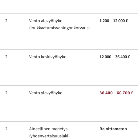
2
Vento alavyöhyke
1 200 – 12 000 £
(loukkaatumisvahingonkorvaus)
2
Vento keskivyöhyke
12 000 – 36 400 £
2
Vento ylävyöhyke
36 400 – 60 700 £
2
Aineellinen menetys
Rajoittamaton
(yhdenvertaisuuslaki)