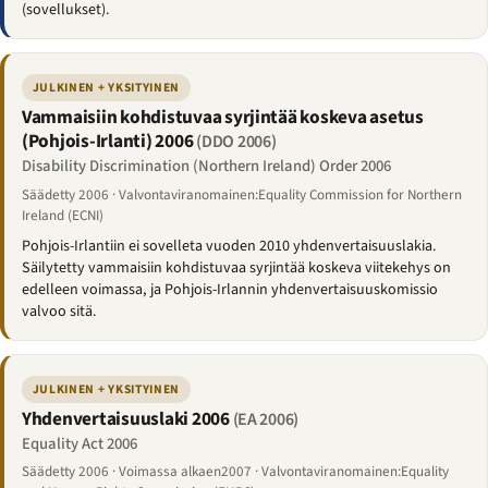
(sovellukset).
JULKINEN + YKSITYINEN
Vammaisiin kohdistuvaa syrjintää koskeva asetus
(Pohjois-Irlanti) 2006
(DDO 2006)
Disability Discrimination (Northern Ireland) Order 2006
Säädetty 2006 · Valvontaviranomainen:Equality Commission for Northern
Ireland (ECNI)
Pohjois-Irlantiin ei sovelleta vuoden 2010 yhdenvertaisuuslakia.
Säilytetty vammaisiin kohdistuvaa syrjintää koskeva viitekehys on
edelleen voimassa, ja Pohjois-Irlannin yhdenvertaisuuskomissio
valvoo sitä.
JULKINEN + YKSITYINEN
Yhdenvertaisuuslaki 2006
(EA 2006)
Equality Act 2006
Säädetty 2006 · Voimassa alkaen2007 · Valvontaviranomainen:Equality