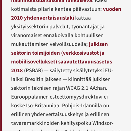
hallinnollisilla sakoilla rankaiseva
. Kaksi
kotimaista pilaria kantaa päävastuun:
vuoden
2010 yhdenvertaisuuslaki
kattaa
yksityissektorin palvelut, työnantajat ja
viranomaiset ennakoivalla kohtuullisen
mukauttamisen velvollisuudella;
julkisen
sektorin toimijoiden (verkkosivustot ja
mobiilisovellukset) saavutettavuusasetus
2018
(PSBAR) — säilytetty sisällytetyksi EU-
laiksi Brexitin jälkeen — kiinnittää julkisen
sektorin teknisen rajan WCAG 2.1 AA:han.
Eurooppalainen esteettömyysdirektiivi ei
koske Iso-Britanniaa. Pohjois-Irlannilla on
erillinen yhdenvertaisuuskehys ja erillinen
tavaramarkkinoiden kehityspolku Windsor-