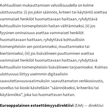
Kohtuullisen mukauttamisen velvollisuudella on kolme
ulottuvuutta: (i) jos jokin säännös, kriteeri tai käytäntö asettaa
vammaiset henkilöt huomattavaan haittaan, ryhdyttävä
kohtuullisiin toimenpiteisiin haitan välttämiseksi; (ii) jos
fyysinen ominaisuus asettaa vammaiset henkilöt
huomattavaan haittaan, ryhdyttävä kohtuullisiin
toimenpiteisiin sen poistamiseksi, muuttamiseksi tai
kiertämiseksi; (iii) jos lisävälineen puuttuminen asettaa
vammaiset henkilöt huomattavaan haittaan, ryhdyttävä
kohtuullisiin toimenpiteisiin lisävälineen tarjoamiseksi. Kolmas
ulottuvuus liittyy useimmin digitaalisiin
saavutettavuusvaatimuksiin: saavuttamaton verkkosivusto,
sovellus tai kioski käsitellään "säännökseksi, kriteeriksi tai
käytännöksi", joka luo huomattavan haitan.
Eurooppalainen esteettömyysdirektiivi
(EAA) — direktiivi