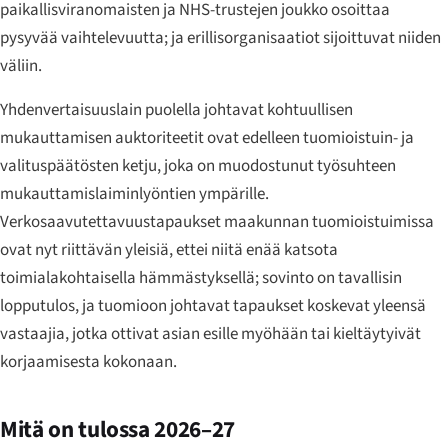
paikallisviranomaisten ja NHS-trustejen joukko osoittaa
pysyvää vaihtelevuutta; ja erillisorganisaatiot sijoittuvat niiden
väliin.
Yhdenvertaisuuslain puolella johtavat kohtuullisen
mukauttamisen auktoriteetit ovat edelleen tuomioistuin- ja
valituspäätösten ketju, joka on muodostunut työsuhteen
mukauttamislaiminlyöntien ympärille.
Verkosaavutettavuustapaukset maakunnan tuomioistuimissa
ovat nyt riittävän yleisiä, ettei niitä enää katsota
toimialakohtaisella hämmästyksellä; sovinto on tavallisin
lopputulos, ja tuomioon johtavat tapaukset koskevat yleensä
vastaajia, jotka ottivat asian esille myöhään tai kieltäytyivät
korjaamisesta kokonaan.
Mitä on tulossa 2026–27