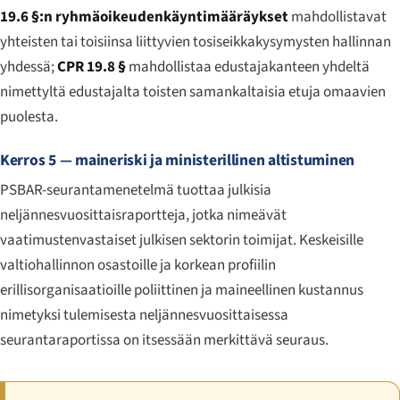
19.6 §:n ryhmäoikeudenkäyntimääräykset
mahdollistavat
yhteisten tai toisiinsa liittyvien tosiseikkakysymysten hallinnan
yhdessä;
CPR 19.8 §
mahdollistaa edustajakanteen yhdeltä
nimettyltä edustajalta toisten samankaltaisia etuja omaavien
puolesta.
Kerros 5 — maineriski ja ministerillinen altistuminen
PSBAR-seurantamenetelmä tuottaa julkisia
neljännesvuosittaisraportteja, jotka nimeävät
vaatimusten­vastaiset julkisen sektorin toimijat. Keskeisille
valtiohallinnon osastoille ja korkean profiilin
erillisorganisaatioille poliittinen ja maineellinen kustannus
nimetyksi tulemisesta neljännesvuosittaisessa
seurantaraportissa on itsessään merkittävä seuraus.