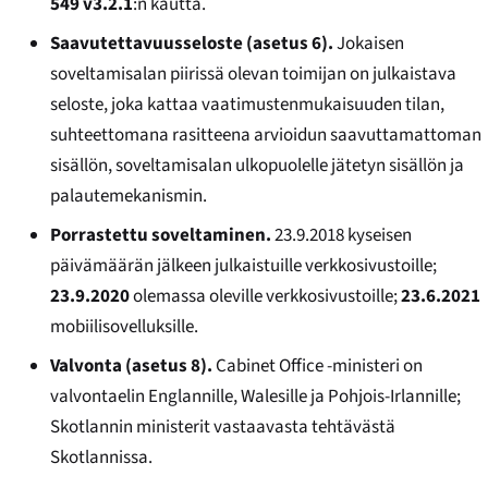
549 v3.2.1
:n kautta.
Saavutettavuusseloste (asetus 6).
Jokaisen
soveltamisalan piirissä olevan toimijan on julkaistava
seloste, joka kattaa vaatimustenmukaisuuden tilan,
suhteettomana rasitteena arvioidun saavuttamattoman
sisällön, soveltamisalan ulkopuolelle jätetyn sisällön ja
palautemekanismin.
Porrastettu soveltaminen.
23.9.2018 kyseisen
päivämäärän jälkeen julkaistuille verkkosivustoille;
23.9.2020
olemassa oleville verkkosivustoille;
23.6.2021
mobiilisovelluksille.
Valvonta (asetus 8).
Cabinet Office -ministeri on
valvontaelin Englannille, Walesille ja Pohjois-Irlannille;
Skotlannin ministerit vastaavasta tehtävästä
Skotlannissa.