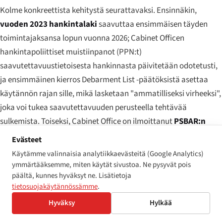
Kolme konkreettista kehitystä seurattavaksi. Ensinnäkin,
vuoden 2023 hankintalaki
saavuttaa ensimmäisen täyden
toimintajaksansa lopun vuonna 2026; Cabinet Officen
hankintapoliittiset muistiinpanot (PPN:t)
saavutettavuustietoisesta hankinnasta päivitetään odotetusti,
ja ensimmäinen kierros Debarment List -päätöksistä asettaa
käytännön rajan sille, mikä lasketaan "ammatilliseksi virheeksi",
joka voi tukea saavutettavuuden perusteella tehtävää
sulkemista. Toiseksi, Cabinet Office on ilmoittanut
PSBAR:n
ministerillisestä tarkastelusta
, johon sisältyvät vaihtoehdot
Evästeet
kuten laajentaminen julkisesti rahoitetuille yksityissektorin
Käytämme valinnaisia analytiikkaevästeitä (Google Analytics)
palveluille, vaatimustenmukaisuusrajan sovittaminen WCAG
ymmärtääksemme, miten käytät sivustoa. Ne pysyvät pois
päältä, kunnes hyväksyt ne. Lisätietoja
2.2:een kun EN 301 549 saa sen kiinni, ja selkeämpi
tietosuojakäytännössämme
.
eskalointipolku Cabinet Officen seurannan ja EHRC:n
Hyväksy
Hylkää
täytäntöönpanon välille. Kolmanneksi,
Pohjois-Irlannin
erillinen EAA-kehityspolku
Windsor-puitesopimuksen nojalla