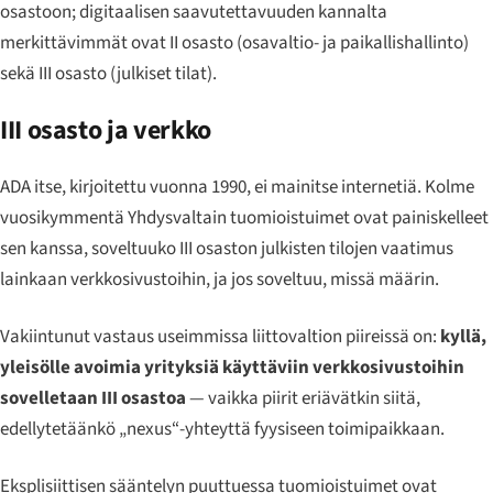
osastoon; digitaalisen saavutettavuuden kannalta
merkittävimmät ovat II osasto (osavaltio- ja paikallishallinto)
sekä III osasto (julkiset tilat).
III osasto ja verkko
ADA itse, kirjoitettu vuonna 1990, ei mainitse internetiä. Kolme
vuosikymmentä Yhdysvaltain tuomioistuimet ovat painiskelleet
sen kanssa, soveltuuko III osaston julkisten tilojen vaatimus
lainkaan verkkosivustoihin, ja jos soveltuu, missä määrin.
Vakiintunut vastaus useimmissa liittovaltion piireissä on:
kyllä,
yleisölle avoimia yrityksiä käyttäviin verkkosivustoihin
sovelletaan III osastoa
— vaikka piirit eriävätkin siitä,
edellytetäänkö „nexus“-yhteyttä fyysiseen toimipaikkaan.
Eksplisiittisen sääntelyn puuttuessa tuomioistuimet ovat