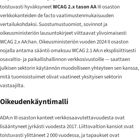
toistuvasti hyväksyneet
WCAG 2.x tason AA
III osaston
verkkokanteiden de facto vaatimustenmukaisuuden
vertailukohdaksi. Suostumustuomiot, sovinnot ja
oikeusministeriön lausuntokirjeet viittaavat ylivoimaisesti
WCAG 2.x AA:han. Oikeusministeriön vuoden 2024 II osaston
nojalla antama sääntö omaksuu WCAG 2.1 AA:n eksplisiittisesti
osavaltio- ja paikallishallinnon verkkosivustoille — saattaen
julkisen sektorin käytännön muodolliseen yhteyteen sen kanssa,
mitä tuomioistuimet olivat vaatineet yksityisen sektorin
vastaajilta.
Oikeudenkäyntimalli
ADA:n III osaston kanteet verkkosaavutettavuudesta ovat
lisääntyneet jyrkästi vuodesta 2017. Liittovaltion kansiot ovat
toistuvasti ylittäneet 2 000 vuodessa, ja tapaukset ovat