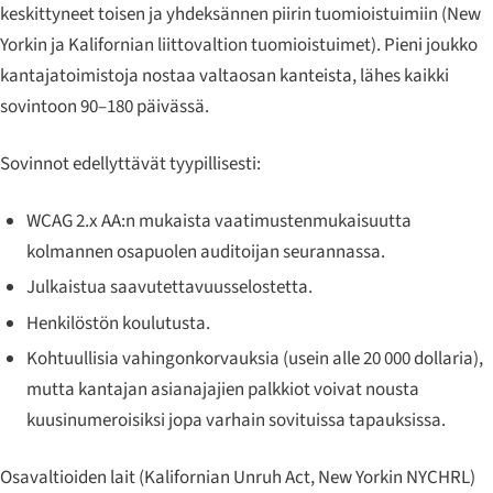
keskittyneet toisen ja yhdeksännen piirin tuomioistuimiin (New
Yorkin ja Kalifornian liittovaltion tuomioistuimet). Pieni joukko
kantajatoimistoja nostaa valtaosan kanteista, lähes kaikki
sovintoon 90–180 päivässä.
Sovinnot edellyttävät tyypillisesti:
WCAG 2.x AA:n mukaista vaatimustenmukaisuutta
kolmannen osapuolen auditoijan seurannassa.
Julkaistua saavutettavuusselostetta.
Henkilöstön koulutusta.
Kohtuullisia vahingonkorvauksia (usein alle 20 000 dollaria),
mutta kantajan asianajajien palkkiot voivat nousta
kuusinumeroisiksi jopa varhain sovituissa tapauksissa.
Osavaltioiden lait (Kalifornian Unruh Act, New Yorkin NYCHRL)