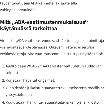
täydentävät usein ADA-kannetta lakisääteisillä
vahingonkorvauksilla.
Mitä „ADA-vaatimustenmukaisuus“
käytännössä tarkoittaa
Virallista „ADA-vaatimustenmukaista“-leimaa, jonka toimittaja
voi myöntää, ei ole olemassa. Oikeusministeriö ei sertifioi
verkkosivustoja. Aito vaatimustenmukaisuustyö näyttää tältä:
Auditoidaan WCAG 2.x AA:ta vasten valtuutetun auditoijan
toimesta.
Korjataan havaitut ongelmat.
Ylläpidetään julkaistua saavutettavuusselostetta todellisine
yhteystietoineen.
Koulutetaan hankinta-, suunnittelu- ja kehityshenkilöstö.