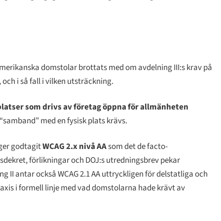
 amerikanska domstolar brottats med om avdelning III:s krav på
h i så fall i vilken utsträckning.
latser som drivs av företag öppna för allmänheten
 “samband” med en fysisk plats krävs.
ger godtagit
WCAG 2.x nivå AA
som det de facto-
sdekret, förlikningar och DOJ:s utredningsbrev pekar
g II antar också WCAG 2.1 AA uttryckligen för delstatliga och
raxis i formell linje med vad domstolarna hade krävt av