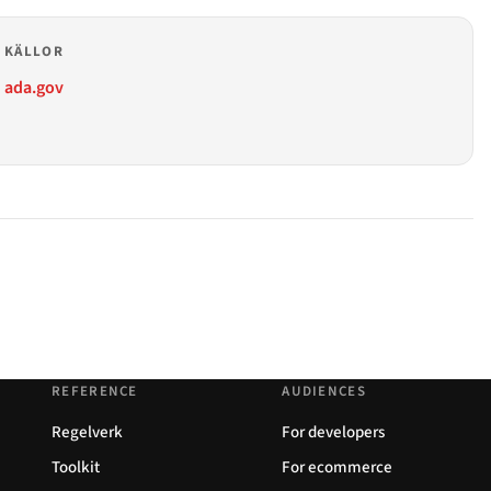
KÄLLOR
ada.gov
REFERENCE
AUDIENCES
Regelverk
For developers
Toolkit
For ecommerce