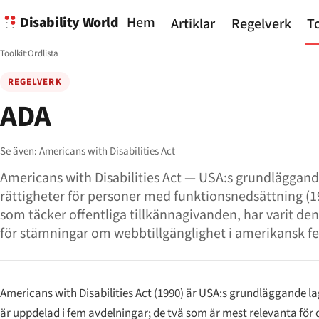
Disability World
Hem
Artiklar
Regelverk
To
Toolkit
·
Ordlista
REGELVERK
ADA
Se även:
Americans with Disabilities Act
Americans with Disabilities Act — USA:s grundläggan
rättigheter för personer med funktionsnedsättning (199
som täcker offentliga tillkännagivanden, har varit d
för stämningar om webbtillgänglighet i amerikansk f
Americans with Disabilities Act (1990) är USA:s grundläggande l
är uppdelad i fem avdelningar; de två som är mest relevanta för di