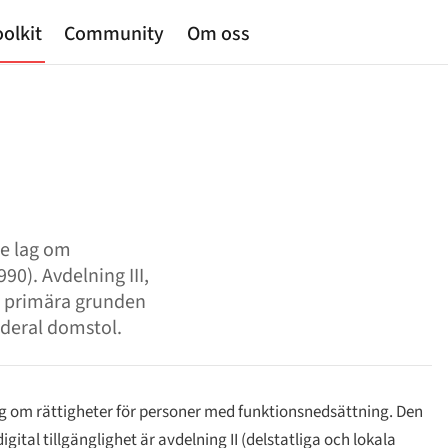
olkit
Community
Om oss
de lag om
0). Avdelning III,
en primära grunden
ederal domstol.
ag om rättigheter för personer med funktionsnedsättning. Den
gital tillgänglighet är avdelning II (delstatliga och lokala