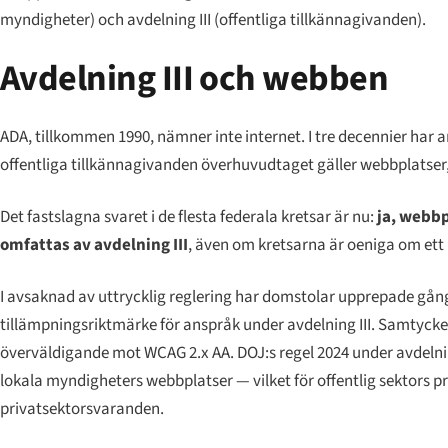
myndigheter) och avdelning III (offentliga tillkännagivanden).
Avdelning III och webben
ADA, tillkommen 1990, nämner inte internet. I tre decennier har
offentliga tillkännagivanden överhuvudtaget gäller webbplatser, oc
Det fastslagna svaret i de flesta federala kretsar är nu:
ja, webbp
omfattas av avdelning III
, även om kretsarna är oeniga om ett
I avsaknad av uttrycklig reglering har domstolar upprepade gån
tillämpningsriktmärke för anspråk under avdelning III. Samtycke
överväldigande mot WCAG 2.x AA. DOJ:s regel 2024 under avdelnin
lokala myndigheters webbplatser — vilket för offentlig sektors p
privatsektorsvaranden.