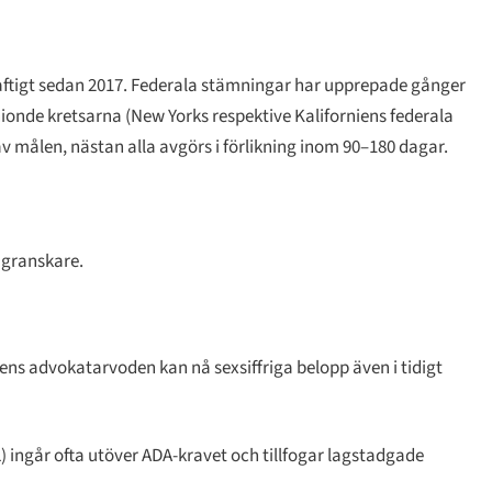
aftigt sedan 2017. Federala stämningar har upprepade gånger
nionde kretsarna (New Yorks respektive Kaliforniens federala
av målen, nästan alla avgörs i förlikning inom 90–180 dagar.
 granskare.
s advokatarvoden kan nå sexsiffriga belopp även i tidigt
) ingår ofta utöver ADA-kravet och tillfogar lagstadgade