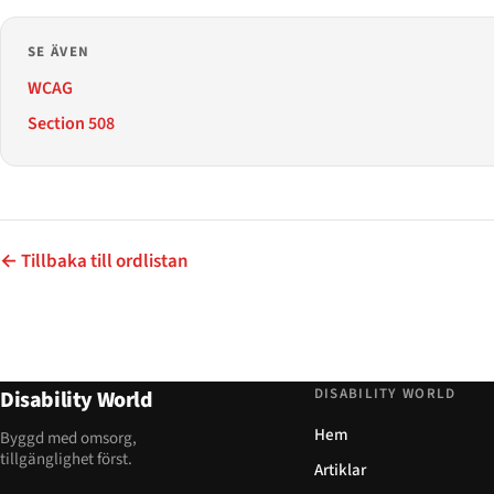
SE ÄVEN
WCAG
Section 508
← Tillbaka till ordlistan
DISABILITY WORLD
Disability World
Hem
Byggd med omsorg,
tillgänglighet först.
Artiklar