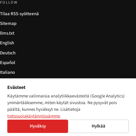
FOLLOW
Tilaa RSS-syötteenä
Sitemap
llms.txt
English
Deutsch
Español
Italiano
Български
Evästeet
简体中文
Käytämme valinnaisia analytiikkaevästeitä (Google Analytics)
ymmärtääksemme, miten käytät sivustoa. Ne pysyvät pois
päältä, kunnes hyväksyt ne. Lisätietoja
tietosuojakäytännössämme
.
© 2026 Disability World. Kaikki oikeudet pidätetään.
Cookie settings
Hyväksy
Hylkää
English
Deutsch
Español
Italiano
Български
简体中文
Polski
Français
Nederlands
Kieli:
Svenska
Dansk
Suomi