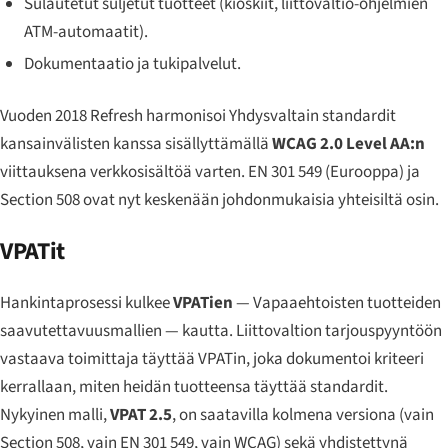
Sulautetut suljetut tuotteet (kioskiit, liittovaltio-ohjelmien
ATM-automaatit).
Dokumentaatio ja tukipalvelut.
Vuoden 2018 Refresh harmonisoi Yhdysvaltain standardit
kansainvälisten kanssa sisällyttämällä
WCAG 2.0 Level AA:n
viittauksena verkkosisältöä varten. EN 301 549 (Eurooppa) ja
Section 508 ovat nyt keskenään johdonmukaisia yhteisiltä osin.
VPATit
Hankintaprosessi kulkee
VPATien
— Vapaaehtoisten tuotteiden
saavutettavuusmallien — kautta. Liittovaltion tarjouspyyntöön
vastaava toimittaja täyttää VPATin, joka dokumentoi kriteeri
kerrallaan, miten heidän tuotteensa täyttää standardit.
Nykyinen malli,
VPAT 2.5
, on saatavilla kolmena versiona (vain
Section 508, vain EN 301 549, vain WCAG) sekä yhdistettynä