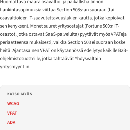
Huomattava määrä osavaltio- ja paikallishallinnon
hankintasopimuksia viittaa Section 508:aan suoraan (tai
osavaltioiden IT-saavutettavuuslakien kautta, jotka kopioivat
sen kehyksen). Monet suuret yritysostajat (Fortune 500:n IT-
osastot, jotka ostavat SaaS-palveluita) pyytävät myös VPATeja
periaatteensa mukaisesti, vaikka Section 508 ei suoraan koske
heitä. Ajantasainen VPAT on käytännössä edellytys kaikille B2B-
ohjelmistotuotteille, jotka tähtäävät Yhdysvaltain
yritysmyyntiin.
KATSO MYÖS
WCAG
VPAT
ADA