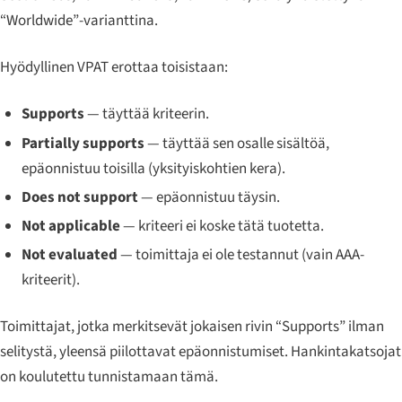
“Worldwide”-varianttina.
Hyödyllinen VPAT erottaa toisistaan:
Supports
— täyttää kriteerin.
Partially supports
— täyttää sen osalle sisältöä,
epäonnistuu toisilla (yksityiskohtien kera).
Does not support
— epäonnistuu täysin.
Not applicable
— kriteeri ei koske tätä tuotetta.
Not evaluated
— toimittaja ei ole testannut (vain AAA-
kriteerit).
Toimittajat, jotka merkitsevät jokaisen rivin “Supports” ilman
selitystä, yleensä piilottavat epäonnistumiset. Hankintakatsojat
on koulutettu tunnistamaan tämä.