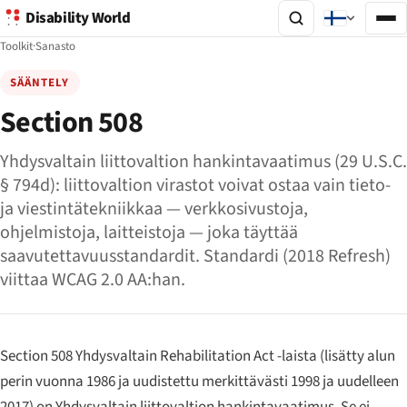
Disability World
Toolkit
·
Sanasto
SÄÄNTELY
Section 508
Yhdysvaltain liittovaltion hankintavaatimus (29 U.S.C.
§ 794d): liittovaltion virastot voivat ostaa vain tieto-
ja viestintätekniikkaa — verkkosivustoja,
ohjelmistoja, laitteistoja — joka täyttää
saavutettavuusstandardit. Standardi (2018 Refresh)
viittaa WCAG 2.0 AA:han.
Section 508 Yhdysvaltain Rehabilitation Act -laista (lisätty alun
perin vuonna 1986 ja uudistettu merkittävästi 1998 ja uudelleen