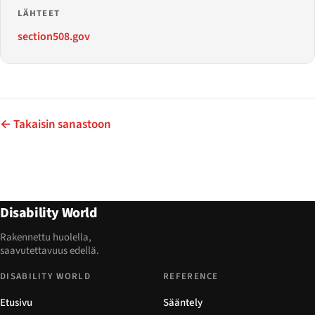
LÄHTEET
section508.gov
← Takaisin sanastoon
Disability World
Rakennettu huolella,
saavutettavuus edellä.
DISABILITY WORLD
REFERENCE
Etusivu
Sääntely