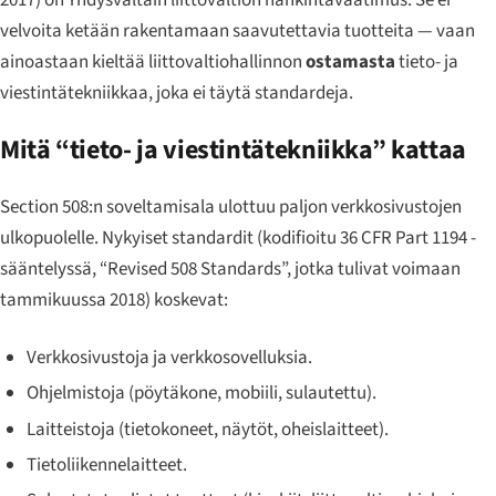
2017) on Yhdysvaltain liittovaltion hankintavaatimus. Se ei
velvoita ketään rakentamaan saavutettavia tuotteita — vaan
ainoastaan kieltää liittovaltiohallinnon
ostamasta
tieto- ja
viestintätekniikkaa, joka ei täytä standardeja.
Mitä “tieto- ja viestintätekniikka” kattaa
Section 508:n soveltamisala ulottuu paljon verkkosivustojen
ulkopuolelle. Nykyiset standardit (kodifioitu 36 CFR Part 1194 -
sääntelyssä, “Revised 508 Standards”, jotka tulivat voimaan
tammikuussa 2018) koskevat:
Verkkosivustoja ja verkkosovelluksia.
Ohjelmistoja (pöytäkone, mobiili, sulautettu).
Laitteistoja (tietokoneet, näytöt, oheislaitteet).
Tietoliikennelaitteet.