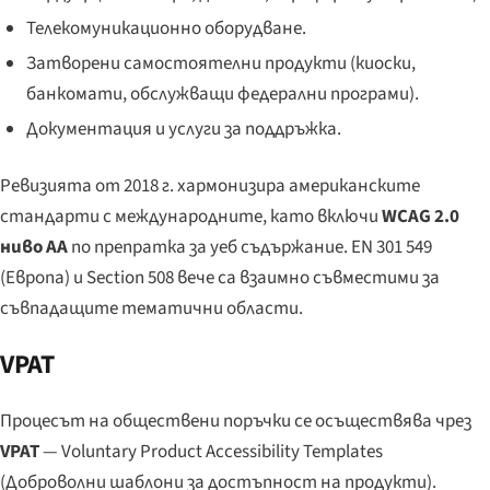
Телекомуникационно оборудване.
Затворени самостоятелни продукти (киоски,
банкомати, обслужващи федерални програми).
Документация и услуги за поддръжка.
Ревизията от 2018 г. хармонизира американските
стандарти с международните, като включи
WCAG 2.0
ниво AA
по препратка за уеб съдържание. EN 301 549
(Европа) и Section 508 вече са взаимно съвместими за
съвпадащите тематични области.
VPAT
Процесът на обществени поръчки се осъществява чрез
VPAT
—
Voluntary Product Accessibility Templates
(Доброволни шаблони за достъпност на продукти).