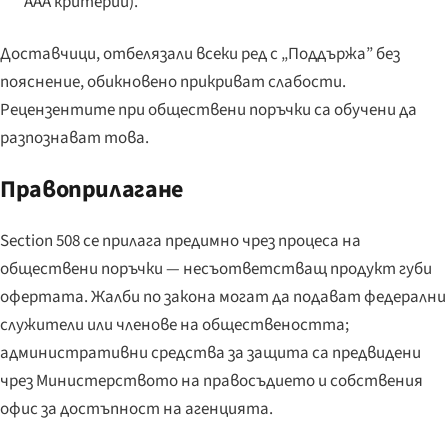
AAA критерии).
Доставчици, отбелязали всеки ред с „Поддържа” без
пояснение, обикновено прикриват слабости.
Рецензентите при обществени поръчки са обучени да
разпознават това.
Правоприлагане
Section 508 се прилага предимно чрез процеса на
обществени поръчки — несъответстващ продукт губи
офертата. Жалби по закона могат да подават федерални
служители или членове на обществеността;
административни средства за защита са предвидени
чрез Министерството на правосъдието и собствения
офис за достъпност на агенцията.