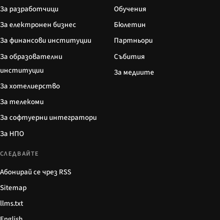
За разработчици
Обучения
За електронен бизнес
Бюлетин
За финансови институции
Партньори
За образователни
Събития
институции
За медиите
За хотелиерство
За телекоми
За софтуерни интегратори
За НПО
СЛЕДВАЙТЕ
Абонирай се чрез RSS
Sitemap
llms.txt
English