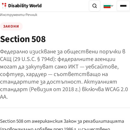
Disability World
Инструменти
·
Речник
ЗАКОНИ
Section 508
Федерално изискване за обществени поръчки в
САЩ (29 U.S.C. § 794d): федералните агенции
могат да закупуват само ИКТ — уебсайтове,
софтуер, хардуер — съответстващо на
стандартите за достъпност. Актуалният
стандарт (Ревизия от 2018 г.) включва WCAG 2.0
AA.
Section 508 от американския Закон за рехабилитацията
(първоначално добавен през 1986 г. и съществено