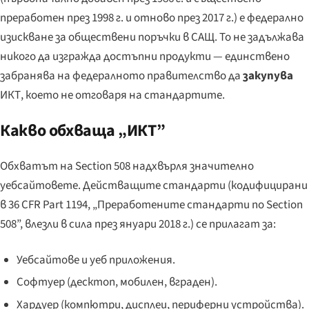
преработен през 1998 г. и отново през 2017 г.) е федерално
изискване за обществени поръчки в САЩ. То не задължава
никого да изгражда достъпни продукти — единствено
забранява на федералното правителство да
закупува
ИКТ, което не отговаря на стандартите.
Какво обхваща „ИКТ”
Обхватът на Section 508 надхвърля значително
уебсайтовете. Действащите стандарти (кодифицирани
в 36 CFR Part 1194, „Преработените стандарти по Section
508”, влезли в сила през януари 2018 г.) се прилагат за:
Уебсайтове и уеб приложения.
Софтуер (десктоп, мобилен, вграден).
Хардуер (компютри, дисплеи, периферни устройства).