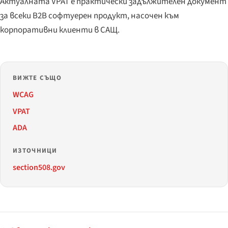
Актуалната VPAT е практически задължителен документ
за всеки B2B софтуерен продукт, насочен към
корпоративни клиенти в САЩ.
ВИЖТЕ СЪЩО
WCAG
VPAT
ADA
ИЗТОЧНИЦИ
section508.gov