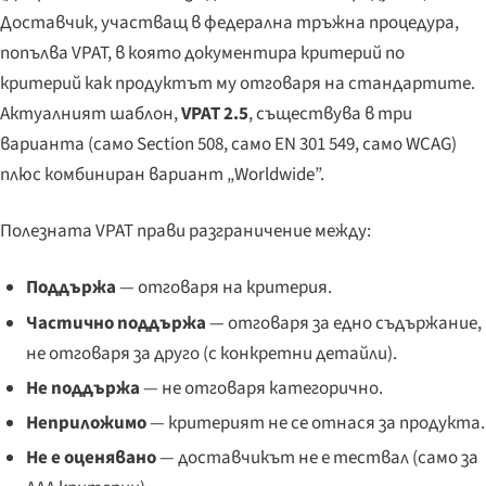
Доставчик, участващ в федерална тръжна процедура,
попълва VPAT, в която документира критерий по
критерий как продуктът му отговаря на стандартите.
Актуалният шаблон,
VPAT 2.5
, съществува в три
варианта (само Section 508, само EN 301 549, само WCAG)
плюс комбиниран вариант „Worldwide”.
Полезната VPAT прави разграничение между:
Поддържа
— отговаря на критерия.
Частично поддържа
— отговаря за едно съдържание,
не отговаря за друго (с конкретни детайли).
Не поддържа
— не отговаря категорично.
Неприложимо
— критерият не се отнася за продукта.
Не е оценявано
— доставчикът не е тествал (само за