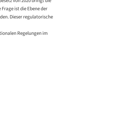
esetz von 2020 bringt die
Frage ist die Ebene der
den. Dieser regulatorische
ationalen Regelungen im