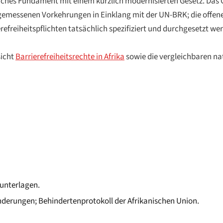
iches Fundament mit einem kürzlich modernisierten Gesetz. Das G
ngemessenen Vorkehrungen in Einklang mit der UN-BRK; die offene 
freiheitspflichten tatsächlich spezifiziert und durchgesetzt wer
sicht
Barrierefreiheitsrechte in Afrika
sowie die vergleichbaren n
sunterlagen.
erungen; Behindertenprotokoll der Afrikanischen Union.