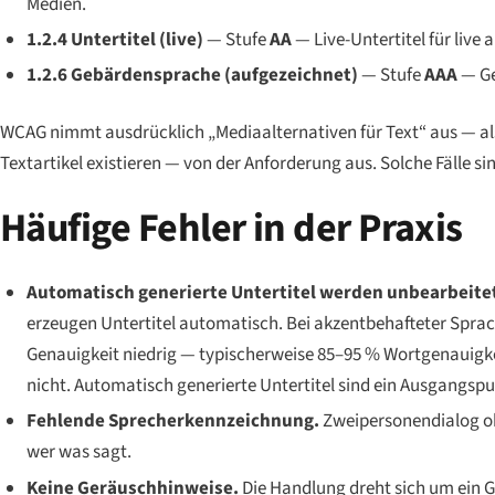
Medien.
1.2.4 Untertitel (live)
— Stufe
AA
— Live-Untertitel für live 
1.2.6 Gebärdensprache (aufgezeichnet)
— Stufe
AAA
— Ge
WCAG nimmt ausdrücklich „Mediaalternativen für Text“ aus — also 
Textartikel existieren — von der Anforderung aus. Solche Fälle si
Häufige Fehler in der Praxis
Automatisch generierte Untertitel werden unbearbeitet 
erzeugen Untertitel automatisch. Bei akzentbehafteter Spra
Genauigkeit niedrig — typischerweise 85–95 % Wortgenauigkei
nicht. Automatisch generierte Untertitel sind ein
Ausgangspu
Fehlende Sprecherkennzeichnung.
Zweipersonendialog oh
wer was sagt.
Keine Geräuschhinweise.
Die Handlung dreht sich um ein G