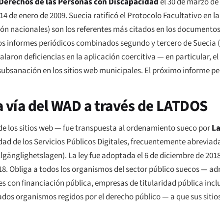
 Derechos de las Personas con Discapacidad
el 30 de marzo de 2
14 de enero de 2009. Suecia ratificó el Protocolo Facultativo en l
ción nacionales) son los referentes más citados en los documentos
os informes periódicos combinados segundo y tercero de Suecia (a
alaron deficiencias en la aplicación coercitiva — en particular, e
subsanación en los sitios web municipales. El próximo informe pe
la vía del WAD a través de LATDOS
d de los sitios web — fue transpuesta al ordenamiento sueco por
La
lidad de los Servicios Públicos Digitales, frecuentemente abrevi
illgänglighetslagen
). La ley fue adoptada el 6 de diciembre de 2018
018. Obliga a todos los organismos del sector público suecos — ad
es con financiación pública, empresas de titularidad pública inclu
dos organismos regidos por el derecho público — a que sus sitio