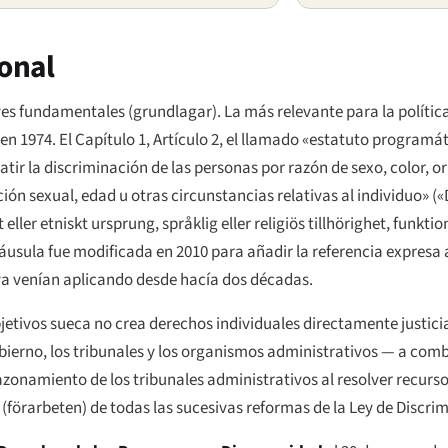
ional
yes fundamentales (
grundlagar
). La más relevante para la polític
en 1974. El Capítulo 1, Artículo 2, el llamado «estatuto programát
tir la discriminación de las personas por razón de sexo, color, or
ción sexual, edad u otras circunstancias relativas al individuo» (
«
ler etniskt ursprung, språklig eller religiös tillhörighet, funktio
cláusula fue modificada en 2010 para añadir la referencia expresa 
 ya venían aplicando desde hacía dos décadas.
jetivos sueca no crea derechos individuales directamente justicia
obierno, los tribunales y los organismos administrativos — a com
azonamiento de los tribunales administrativos al resolver recurso
(
förarbeten
) de todas las sucesivas reformas de la Ley de Discri