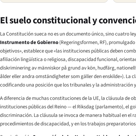
El suelo constitucional y convenc
La Constitución sueca no es un documento único, sino cuatro le
Instrumento de Gobierno
(
Regeringsformen
, RF), promulgado 
objetivos», establece que «las instituciones públicas deben comba
afiliación lingüística o religiosa, discapacidad funcional, orienta
diskriminering av människor på grund av kön, hudfärg, nationellt el
ålder eller andra omständigheter som gäller den enskilde»
). La 
codificando una posición que los tribunales y la administración
A diferencia de muchas constituciones de la UE, la cláusula de ob
instituciones públicas del Reino — el Riksdag (parlamento), el g
discriminación. La cláusula se invoca de manera habitual en el r
procedimientos de discapacidad, y en los trabajos preparatorios 