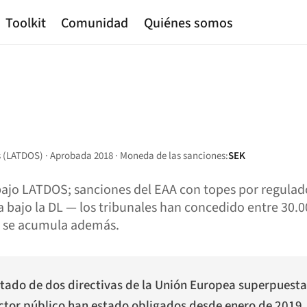
Toolkit
Comunidad
Quiénes somos
es (LATDOS) · Aprobada 2018 · Moneda de las sanciones:
SEK
bajo LATDOS; sanciones del EAA con topes por regulad
 bajo la DL — los tribunales han concedido entre 30.0
ca se acumula además.
sultado de dos directivas de la Unión Europea superpuest
sector público han estado obligados desde enero de 201