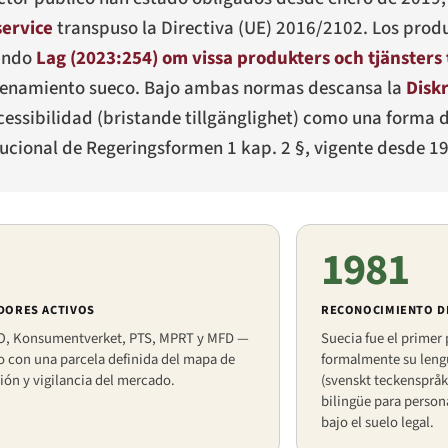
service
transpuso la Directiva (UE) 2016/2102. Los produ
uando
Lag (2023:254) om vissa produkters och tjänsters 
ordenamiento sueco. Bajo ambas normas descansa la
Disk
cessibilidad (
bristande tillgänglighet
) como una forma d
tucional de
Regeringsformen
1 kap. 2 §, vigente desde 1
1981
DORES ACTIVOS
RECONOCIMIENTO DE
O, Konsumentverket, PTS, MPRT y MFD —
Suecia fue el primer
 con una parcela definida del mapa de
formalmente su leng
ión y vigilancia del mercado.
(
svenskt teckenspråk
bilingüe para persona
bajo el suelo legal.