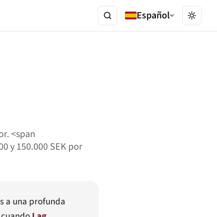
Español
or. <span
00 y 150.000 SEK por
as a una profunda
9, cuando
Lag