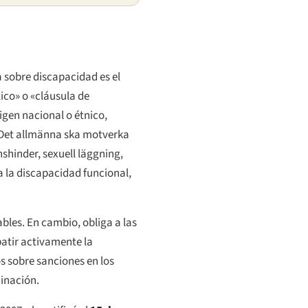
a sobre discapacidad es el
ico» o «cláusula de
igen nacional o étnico,
Det allmänna ska motverka
nshinder, sexuell läggning,
a la discapacidad funcional,
bles. En cambio, obliga a las
batir activamente la
s sobre sanciones en los
minación.