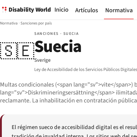
Disability World
Inicio
Artículos
Normativa
Normativa
·
Sanciones por país
SANCIONES · SUECIA
Suecia
🇸🇪
Sverige
Ley de Accesibilidad de los Servicios Públicos Digital
Multas condicionales (<span lang="sv">vite</span>) 
lang="sv">Diskrimineringsersättning</span> ilimitada
reclamante. La inhabilitación en contratación públi
El régimen sueco de accesibilidad digital es el re
tradición de igualdad interna. Los sitios web del 