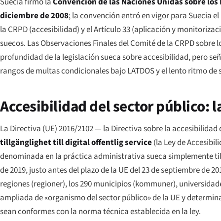
Suecia firmó la
Convención de las Naciones Unidas sobre los
diciembre de 2008
; la convención entró en vigor para Suecia el 
la CRPD (accesibilidad) y el Artículo 33 (aplicación y monitoriza
suecos. Las Observaciones Finales del Comité de la CRPD sobre l
profundidad de la legislación sueca sobre accesibilidad, pero señ
rangos de multas condicionales bajo LATDOS y el lento ritmo de 
Accesibilidad del sector público: 
La Directiva (UE) 2016/2102 — la Directiva sobre la accesibilida
tillgänglighet till digital offentlig service
(la Ley de Accesibi
denominada en la práctica administrativa sueca simplemente
t
de 2019, justo antes del plazo de la UE del 23 de septiembre de 2
regiones (
regioner
), los 290 municipios (
kommuner
), universidad
ampliada de «organismo del sector público» de la UE y determina
sean conformes con la norma técnica establecida en la ley.