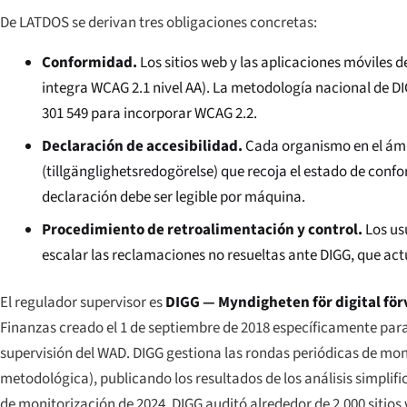
De LATDOS se derivan tres obligaciones concretas:
Conformidad.
Los sitios web y las aplicaciones móvile
integra WCAG 2.1 nivel AA). La metodología nacional de DI
301 549 para incorporar WCAG 2.2.
Declaración de accesibilidad.
Cada organismo en el ámbi
(
tillgänglighetsredogörelse
) que recoja el estado de conf
declaración debe ser legible por máquina.
Procedimiento de retroalimentación y control.
Los us
escalar las reclamaciones no resueltas ante DIGG, que a
El regulador supervisor es
DIGG —
Myndigheten för digital för
Finanzas creado el 1 de septiembre de 2018 específicamente para
supervisión del WAD. DIGG gestiona las rondas periódicas de moni
metodológica), publicando los resultados de los análisis simplifi
de monitorización de 2024, DIGG auditó alrededor de 2.000 sitios w