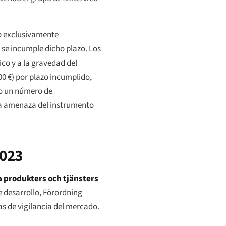
 exclusivamente
i se incumple dicho plazo. Los
co y a la gravedad del
0 €) por plazo incumplido,
do un número de
 la amenaza del instrumento
2023
a produkters och tjänsters
e desarrollo,
Förordning
as de vigilancia del mercado.