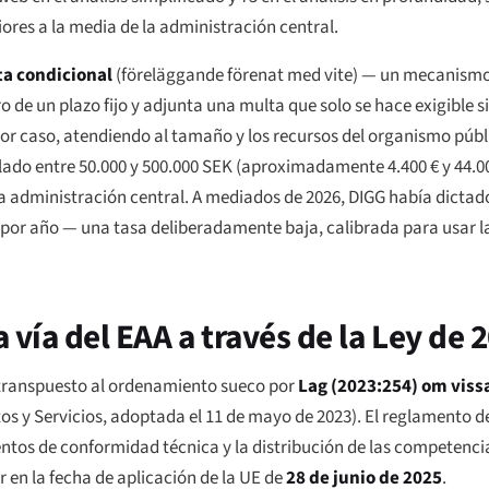
res a la media de la administración central.
a condicional
(
föreläggande förenat med vite
) — un mecanismo
 de un plazo fijo y adjunta una multa que solo se hace exigible s
or caso, atendiendo al tamaño y los recursos del organismo públi
lado entre 50.000 y 500.000 SEK (aproximadamente 4.400 € y 44.00
la administración central. A mediados de 2026, DIGG había dicta
to por año — una tasa deliberadamente baja, calibrada para usar
a vía del EAA a través de la Ley de 
 transpuesto al ordenamiento sueco por
Lag (2023:254) om viss
s y Servicios, adoptada el 11 de mayo de 2023). El reglamento d
ientos de conformidad técnica y la distribución de las competenci
 en la fecha de aplicación de la UE de
28 de junio de 2025
.