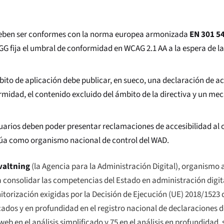
s deben ser conformes con la norma europea armonizada
EN 301 5
GG fija el umbral de conformidad en WCAG 2.1 AA a la espera de l
to de aplicación debe publicar, en sueco, una declaración de ac
ormidad, el contenido excluido del ámbito de la directiva y un m
uarios deben poder presentar reclamaciones de accesibilidad a
ctúa como organismo nacional de control del WAD.
valtning
(la Agencia para la Administración Digital), organismo a
 consolidar las competencias del Estado en administración digit
torización exigidas por la Decisión de Ejecución (UE) 2018/1523 d
cados y en profundidad en el registro nacional de declaraciones d
eb en el análisis simplificado y 75 en el análisis en profundidad, 