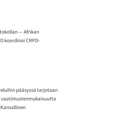
otokollan — Afrikan
PD koordinoi CRPD-
eluihin pääsyssä tarjotaan
ta vaatimustenmukaisuutta
 Kansallinen