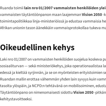
Ruanda toimii
lain nro 01/2007 vammaisten henkilöiden ylei
vammaisten täytäntöönpanon maan laajemman
Vision 2050
-k
toimintapolitiikkaa linja-ministeriöissä ja edustaa vammaisia hen
Afrikan unionin tason äänekkäin vammaisprotokollaa tukeva ma
Oikeudellinen kehys
Laki nro 01/2007 on vammaisten henkilöiden suojelua koskeva puit
sosiaaliturvan — sekä ministeriökehys, joka operationaalistaa la
edessä ja kieltää syrjinnän, ja se on myönteisten erityistoimien
Ruandan mallin erottaa vähemmän yhden lain syvyys kuin vamma
tasolta ylöspäin, ja NCPD:n tehtävänä on mobilisoiminen, edust
Täytäntöönpano on nimenomaisesti sidottu
Vision 2050
-pitkän
kehitystavoitteeksi.