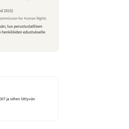
ed 2015)
 Commission for Human Rights
än; luo perustuslaillisen
n henkilöiden edustukselle
07 ja siihen liittyvän