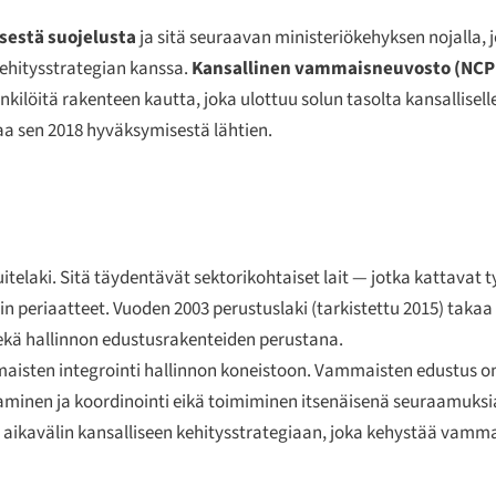
sestä suojelusta
ja sitä seuraavan ministeriökehyksen nojalla,
ehitysstrategian kanssa.
Kansallinen vammaisneuvosto (NCP
kilöitä rakenteen kautta, joka ulottuu solun tasolta kansallisell
a sen 2018 hyväksymisestä lähtien.
elaki. Sitä täydentävät sektorikohtaiset lait — jotka kattavat t
in periaatteet. Vuoden 2003 perustuslaki (tarkistettu 2015) taka
 sekä hallinnon edustusrakenteiden perustana.
isten integrointi hallinnon koneistoon. Vammaisten edustus on
aminen ja koordinointi eikä toimiminen itsenäisenä seuraamuksi
 aikavälin kansalliseen kehitysstrategiaan, joka kehystää vamma