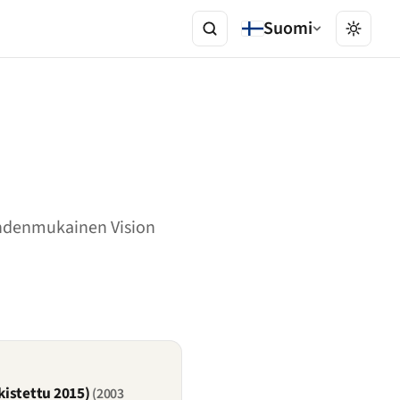
Suomi
yhdenmukainen Vision
kistettu 2015)
(2003