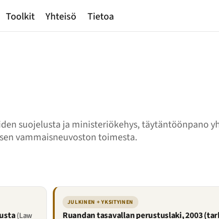
Toolkit
Yhteisö
Tietoa
iden suojelusta ja ministeriökehys, täytäntöönpano 
llisen vammaisneuvoston toimesta.
JULKINEN + YKSITYINEN
lusta
Ruandan tasavallan perustuslaki, 2003 (tar
(Law