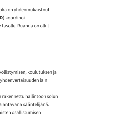
 joka on yhdenmukaistnut
D)
koordinoi
e tasolle. Ruanda on ollut
yöllistymisen, koulutuksen ja
a yhdenvertaisuuden lain
 rakennettu hallintoon solun
a antavana sääntelijänä.
isten osallistumisen