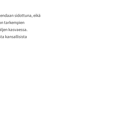
gendaan sidottuna, eikä
 on tarkempien
äljen kasvaessa.
ta kansallisista