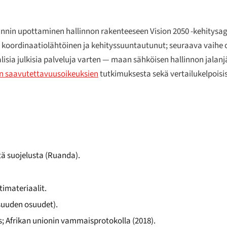
nnin upottaminen hallinnon rakenteeseen Vision 2050 -kehitysa
 koordinaatiolähtöinen ja kehityssuuntautunut; seuraava vaihe
isia julkisia palveluja varten — maan sähköisen hallinnon jalanj
an saavutettavuusoikeuksien
tutkimuksesta sekä vertailukelpoisis
tä suojelusta (Ruanda).
imateriaalit.
isuuden osuudet).
; Afrikan unionin vammaisprotokolla (2018).