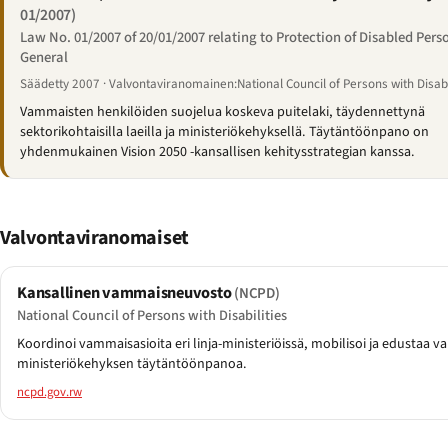
01/2007)
Law No. 01/2007 of 20/01/2007 relating to Protection of Disabled Pers
General
Säädetty 2007 · Valvontaviranomainen:National Council of Persons with Disabi
Vammaisten henkilöiden suojelua koskeva puitelaki, täydennettynä
sektorikohtaisilla laeilla ja ministeriökehyksellä. Täytäntöönpano on
yhdenmukainen Vision 2050 -kansallisen kehitysstrategian kanssa.
Valvontaviranomaiset
Kansallinen vammaisneuvosto
(NCPD)
National Council of Persons with Disabilities
Koordinoi vammaisasioita eri linja-ministeriöissä, mobilisoi ja edustaa va
ministeriökehyksen täytäntöönpanoa.
ncpd.gov.rw