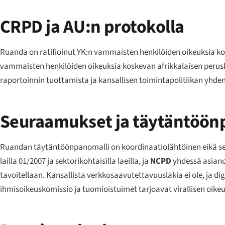
CRPD ja AU:n protokolla
Ruanda on ratifioinut YK:n vammaisten henkilöiden oikeuksia kos
vammaisten henkilöiden oikeuksia koskevan afrikkalaisen perusk
raportoinnin tuottamista ja kansallisen toimintapolitiikan yhd
Seuraamukset ja täytäntöön
Ruandan täytäntöönpanomalli on koordinaatiolähtöinen eikä seu
lailla 01/2007 ja sektorikohtaisilla laeilla, ja
NCPD
yhdessä asiano
tavoitellaan. Kansallista verkkosaavutettavuuslakia ei ole, ja 
ihmisoikeuskomissio ja tuomioistuimet tarjoavat virallisen oikeu