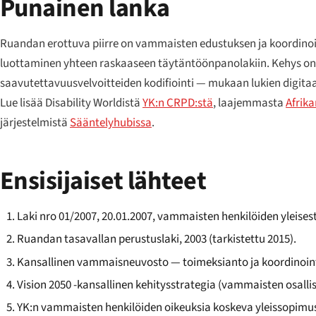
Punainen lanka
Ruandan erottuva piirre on vammaisten edustuksen ja koordinoi
luottaminen yhteen raskaaseen täytäntöönpanolakiin. Kehys on
saavutettavuusvelvoitteiden kodifiointi — mukaan lukien digitaal
Lue lisää Disability Worldistä
YK:n CRPD:stä
, laajemmasta
Afrik
järjestelmistä
Sääntelyhubissa
.
Ensisijaiset lähteet
Laki nro 01/2007, 20.01.2007, vammaisten henkilöiden yleises
Ruandan tasavallan perustuslaki, 2003 (tarkistettu 2015).
Kansallinen vammaisneuvosto — toimeksianto ja koordinoint
Vision 2050 -kansallinen kehitysstrategia (vammaisten osall
YK:n vammaisten henkilöiden oikeuksia koskeva yleissopimus