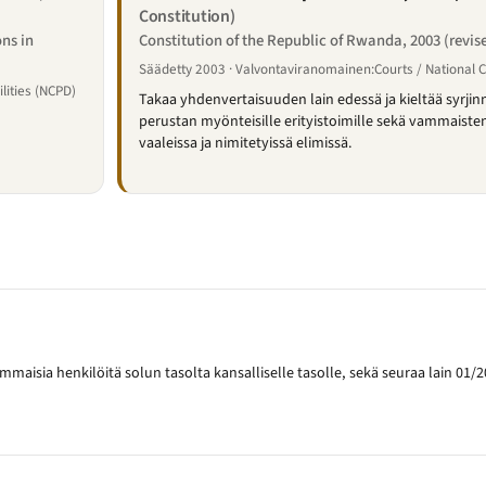
Constitution)
ons in
Constitution of the Republic of Rwanda, 2003 (revis
Säädetty 2003 · Valvontaviranomainen:Courts / National
lities (NCPD)
Takaa yhdenvertaisuuden lain edessä ja kieltää syrjinn
perustan myönteisille erityistoimille sekä vammaiste
vaaleissa ja nimitetyissä elimissä.
mmaisia henkilöitä solun tasolta kansalliselle tasolle, sekä seuraa lain 01/20