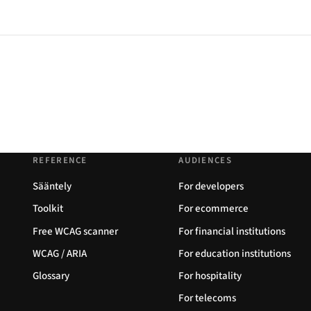
REFERENCE
AUDIENCES
Sääntely
For developers
Toolkit
For ecommerce
Free WCAG scanner
For financial institutions
WCAG / ARIA
For education institutions
Glossary
For hospitality
For telecoms