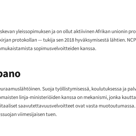
kevan yleissopimuksen ja on ollut aktiivinen Afrikan unionin pr
irjan protokollan — tukija sen 2018 hyväksymisestä lähtien. NC
enmukaistamista sopimusvelvoitteiden kanssa.
pano
raamuslähtöinen. Suoja työllistymisessä, koulutuksessa ja palv
maisten linja-ministeriöiden kanssa on mekanismi, jonka kaut
digitaaliset saavutettavuusvelvoitteet ovat vasta muotoutumassa.
ssuojan viimesijaisen tuen.