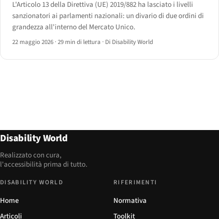
L'Articolo 13 della Direttiva (UE) 2019/882 ha lasciato i livelli
sanzionatori ai parlamenti nazionali: un divario di due ordini di
grandezza all'interno del Mercato Unico.
22 maggio 2026
·
29 min di lettura
·
Di Disability World
Disability World
Realizzato con cura,
l'accessibilità prima di tutto.
DISABILITY WORLD
RIFERIMENTI
Home
Normativa
Articoli
Toolkit