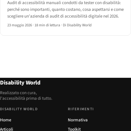
Audit di accessibilità manuali condotti da tester con disabilità:
perché sono importanti, quanto costano, cosa aspettarsi e come
scegliere un'azienda di audit di accessibilità digitale nel 2026.
23 maggio 2026
·
18 min di lettura
·
Di Disability World
Disability World
Realizzato con cura,
l'accessibilità prima di tutto.
DISABILITY WORLD
RIFERIMENTI
Home
Normativa
Articoli
Toolkit