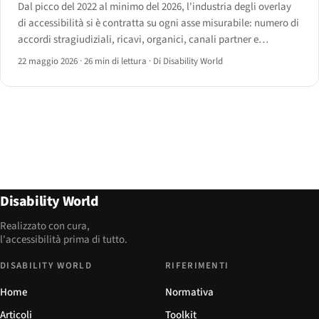
Dal picco del 2022 al minimo del 2026, l'industria degli overlay
di accessibilità si è contratta su ogni asse misurabile: numero di
accordi stragiudiziali, ricavi, organici, canali partner e
legittimità normativa. Un dossier sui vendor nominati e sui dati
22 maggio 2026
·
26 min di lettura
·
Di Disability World
alla base del loro ritiro.
Disability World
Realizzato con cura,
l'accessibilità prima di tutto.
DISABILITY WORLD
RIFERIMENTI
Home
Normativa
Articoli
Toolkit