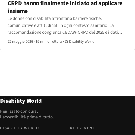
CRPD hanno finalmente iniziato ad applicare
insieme
Le donne con disabilità affrontano barriere fisiche,
comunicative e attitudinali in ogni contesto sanitario. La
raccomandazione congiunta CEDAW-CRPD del 2025 e i dati
delle riforme nazionali 2024-26 mostrano dove il pavimento
22 maggio 2026
·
19 min di lettura
·
Di Disability World
normativo sta finalmente salendo.
Disability World
Realizzato con cura,
l'accessibilità prima di tutto.
DISABILITY WORLD
RIFERIMENTI