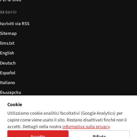
SEGUICI
Iscriviti via RSS
Sitemap
llms.txt
English
Deutsch
Español
Italiano
Български
简体中文
Cookie
Utilizziamo cookie analitici facoltativi (Google Analytics) per
capire come viene usato il sito. Restano disattivati finché non li
accetti. Dettagli nella nostra
informativa sulla privacy
.
© 2026 Disability World. Tutti i diritti riservati.
Impostazioni cookie
Accetta
Rifiuta
English