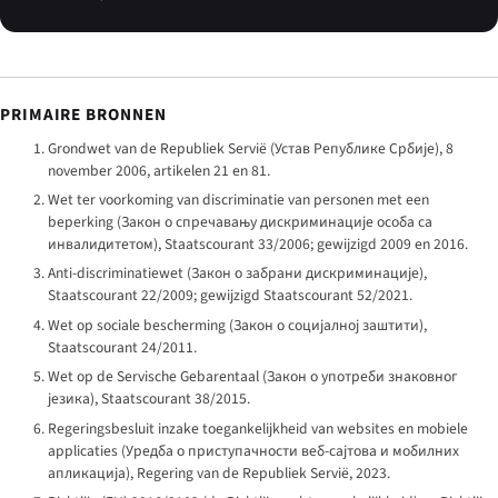
PRIMAIRE BRONNEN
Grondwet van de Republiek Servië (
Устав Републике Србије
), 8
november 2006, artikelen 21 en 81.
Wet ter voorkoming van discriminatie van personen met een
beperking (
Закон о спречавању дискриминације особа са
инвалидитетом
), Staatscourant 33/2006; gewijzigd 2009 en 2016.
Anti-discriminatiewet (
Закон о забрани дискриминације
),
Staatscourant 22/2009; gewijzigd Staatscourant 52/2021.
Wet op sociale bescherming (
Закон о социјалној заштити
),
Staatscourant 24/2011.
Wet op de Servische Gebarentaal (
Закон о употреби знаковног
језика
), Staatscourant 38/2015.
Regeringsbesluit inzake toegankelijkheid van websites en mobiele
applicaties (
Уредба о приступачности веб-сајтова и мобилних
апликација
), Regering van de Republiek Servië, 2023.