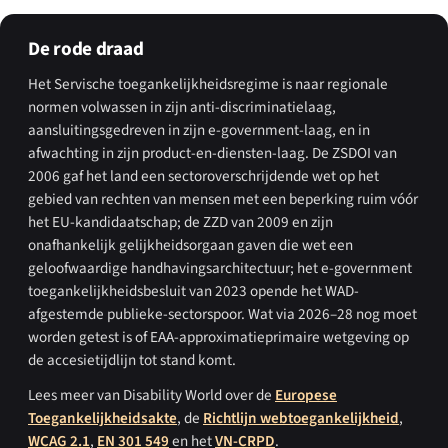
De rode draad
Het Servische toegankelijkheidsregime is naar regionale
normen volwassen in zijn anti-discriminatielaag,
aansluitingsgedreven in zijn e-government-laag, en in
afwachting in zijn product-en-diensten-laag. De ZSDOI van
2006 gaf het land een sectoroverschrijdende wet op het
gebied van rechten van mensen met een beperking ruim vóór
het EU-kandidaatschap; de ZZD van 2009 en zijn
onafhankelijk gelijkheidsorgaan gaven die wet een
geloofwaardige handhavingsarchitectuur; het e-government
toegankelijkheidsbesluit van 2023 opende het WAD-
afgestemde publieke-sectorspoor. Wat via 2026–28 nog moet
worden getest is of EAA-approximatieprimaire wetgeving op
de accesietijdlijn tot stand komt.
Lees meer van Disability World over de
Europese
Toegankelijkheidsakte
, de
Richtlijn webtoegankelijkheid
,
WCAG 2.1
,
EN 301 549
en het
VN-CRPD
.