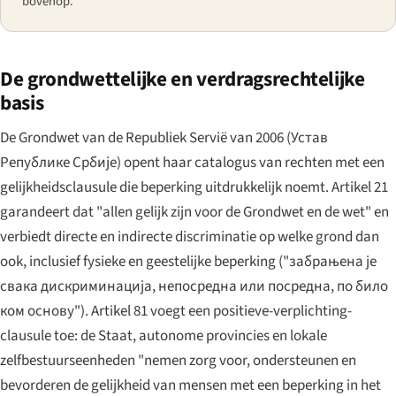
bovenop.
De grondwettelijke en verdragsrechtelijke
basis
De Grondwet van de Republiek Servië van 2006 (
Устав
Републике Србије
) opent haar catalogus van rechten met een
gelijkheidsclausule die beperking uitdrukkelijk noemt. Artikel 21
garandeert dat "allen gelijk zijn voor de Grondwet en de wet" en
verbiedt directe en indirecte discriminatie op welke grond dan
ook, inclusief fysieke en geestelijke beperking (
"забрањена је
свака дискриминација, непосредна или посредна, по било
ком основу"
). Artikel 81 voegt een positieve-verplichting-
clausule toe: de Staat, autonome provincies en lokale
zelfbestuurseenheden "nemen zorg voor, ondersteunen en
bevorderen de gelijkheid van mensen met een beperking in het