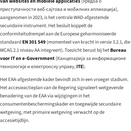
van websites en mobiele applicaties
(
Уредба о
приступачности веб-сајтова и мобилних апликација
),
aangenomen in 2023, is het centrale WAD-afgestemde
secundaire instrument. Het besluit koppelt de
conformiteitsdrempel aan de Europese geharmoniseerde
standaard
EN 301 549
(momenteel van kracht in versie 3.2.1, die
WCAG 2.1 niveau AA integreert). Toezicht berust bij het
Bureau
voor IT en e-Government
(
Канцеларија за информационе
технологије и електронску управу
,
ITE
).
Het EAA-afgestemde kader bevindt zich in een vroeger stadium.
Het accesieactieplan van de Regering signaleert wetgevende
benadering van de EAA via wijzigingen in het
consumentenbeschermingskader en toegewijde secundaire
wetgeving, met primaire wetgeving verwacht op de
accesietijdlijn.