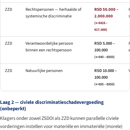
ZZD
Rechtspersonen — herhaalde of
RSD 50.000 –
systemische discriminatie
2.000.000
(≈ €425 –
€17.000)
ZZD
Verantwoordelijke persoon
RSD 5.000 –
binnen een rechtspersoon
100.000
(≈ €40 – €850)
ZZD
Natuurlijke personen
RSD 10.000 –
100.000
(≈ €85 – €850)
Laag 2 — civiele discriminatieschadevergoeding
(onbeperkt)
Klagers onder zowel ZSDOI als ZZD kunnen parallelle civiele
vorderingen instellen voor materiële en immateriële (morele)