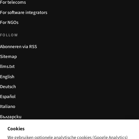
For telecoms
For software integrators
For NGOs
FOLLOW
Abonneren via RSS
Sitemap
llms.txt
English
Deutsch
Español
Italiano
Български
简体中文
Cookies
We gebruiken optionele analytische cookies (Google Analytics)