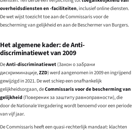
diensten. Ten derde een verplichting tot
toegankelijkheid van
overheidsdiensten en -faciliteiten
, inclusief online diensten.
De wet wijst toezicht toe aan de Commissaris voor de
bescherming van gelijkheid en aan de Beschermer van Burgers.
Het algemene kader: de Anti-
discriminatiewet van 2009
De
Anti-discriminatiewet
(
Закон о забрани
дискриминације
,
ZZD
) werd aangenomen in 2009 en ingrijpend
gewijzigd in 2021. De wet schiep een onafhankelijk
gelijkheidsorgaan, de
Commissaris voor de bescherming van
gelijkheid
(
Повереник за заштиту равноправности
), die
door de Nationale Vergadering wordt benoemd voor een periode
van vijf jaar.
De Commissaris heeft een quasi-rechterlijk mandaat: klachten