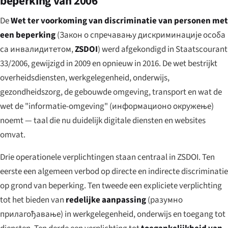
beperking van 2006
De
Wet ter voorkoming van discriminatie van personen met
een beperking
(
Закон о спречавању дискриминације особа
са инвалидитетом
,
ZSDOI
) werd afgekondigd in Staatscourant
33/2006, gewijzigd in 2009 en opnieuw in 2016. De wet bestrijkt
overheidsdiensten, werkgelegenheid, onderwijs,
gezondheidszorg, de gebouwde omgeving, transport en wat de
wet de "informatie-omgeving" (
информационо окружење
)
noemt — taal die nu duidelijk digitale diensten en websites
omvat.
Drie operationele verplichtingen staan centraal in ZSDOI. Ten
eerste een algemeen verbod op directe en indirecte discriminatie
op grond van beperking. Ten tweede een expliciete verplichting
tot het bieden van
redelijke aanpassing
(
разумно
прилагођавање
) in werkgelegenheid, onderwijs en toegang tot