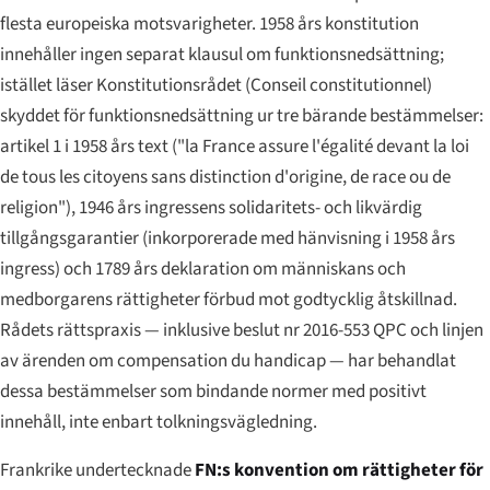
flesta europeiska motsvarigheter. 1958 års konstitution
innehåller ingen separat klausul om funktionsnedsättning;
istället läser Konstitutionsrådet (
Conseil constitutionnel
)
skyddet för funktionsnedsättning ur tre bärande bestämmelser:
artikel 1 i 1958 års text ("
la France assure l'égalité devant la loi
de tous les citoyens sans distinction d'origine, de race ou de
religion
"), 1946 års ingressens solidaritets- och likvärdig
tillgångsgarantier (inkorporerade med hänvisning i 1958 års
ingress) och 1789 års deklaration om människans och
medborgarens rättigheter förbud mot godtycklig åtskillnad.
Rådets rättspraxis — inklusive beslut nr 2016-553 QPC och linjen
av ärenden om
compensation du handicap
— har behandlat
dessa bestämmelser som bindande normer med positivt
innehåll, inte enbart tolkningsvägledning.
Frankrike undertecknade
FN:s konvention om rättigheter för