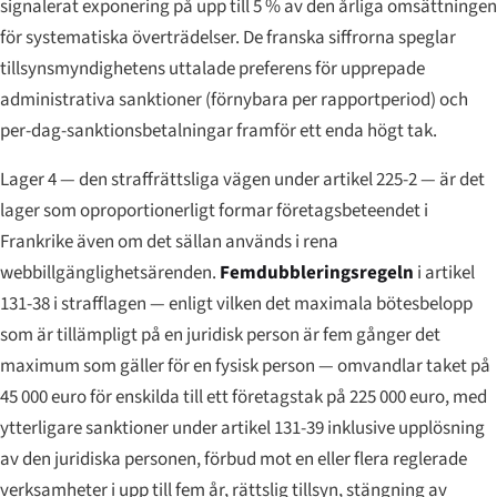
signalerat exponering på upp till 5 % av den årliga omsättningen
för systematiska överträdelser. De franska siffrorna speglar
tillsynsmyndighetens uttalade preferens för upprepade
administrativa sanktioner (förnybara per rapportperiod) och
per-dag-sanktionsbetalningar framför ett enda högt tak.
Lager 4 — den straffrättsliga vägen under artikel 225-2 — är det
lager som oproportionerligt formar företagsbeteendet i
Frankrike även om det sällan används i rena
webbillgänglighetsärenden.
Femdubbleringsregeln
i artikel
131-38 i strafflagen — enligt vilken det maximala bötesbelopp
som är tillämpligt på en juridisk person är fem gånger det
maximum som gäller för en fysisk person — omvandlar taket på
45 000 euro för enskilda till ett företagstak på 225 000 euro, med
ytterligare sanktioner under artikel 131-39 inklusive upplösning
av den juridiska personen, förbud mot en eller flera reglerade
verksamheter i upp till fem år, rättslig tillsyn, stängning av