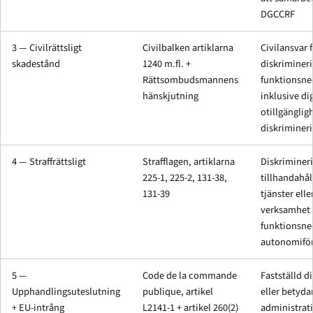
DGCCRF
3 — Civilrättsligt
Civilbalken artiklarna
Civilansvar 
skadestånd
1240 m.fl. +
diskrimineri
Rättsombudsmannens
funktionsne
hänskjutning
inklusive dig
otillgänglig
diskriminer
4 — Straffrättsligt
Strafflagen, artiklarna
Diskrimineri
225-1, 225-2, 131-38,
tillhandahål
131-39
tjänster ell
verksamhet 
funktionsned
autonomiför
5 —
Code de la commande
Fastställd d
Upphandlingsuteslutning
publique, artikel
eller betyd
+ EU-intrång
L2141-1 + artikel 260(2)
administrat