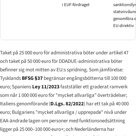
i EUF-fördraget
sanktionsfy
statsnivåund
genomföra el
EU-direktiv
Taket på 25 000 euro för administrativa böter under artikel 47
och taket på 50 000 euro för DDADUE-administrativa böter
befinner sig mot mitten av EU:s spridning. Som jämförelse:
Tysklands
BFSG §37
begränsar engångsbötterna till 100 000
euro; Spaniens
Ley 11/2023
fastställer ett graderat ramverk
som når 1 000 000 euro för "mycket allvarliga" överträdelser;
Italiens genomförande (
D.Lgs. 82/2022
) har ett tak på 40 000
euro; Bulgariens "mycket allvarliga / upprepade" nivå under
EAA-ändrade lagen om personer med funktionsnedsättning
ligger på 25 000–100 000 euro+; och Nederländerna har