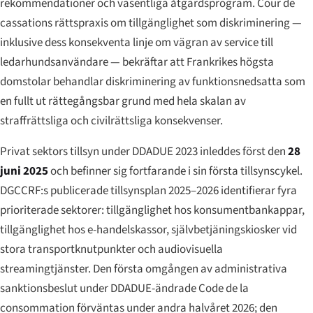
rekommendationer och väsentliga åtgärdsprogram. Cour de
cassations rättspraxis om tillgänglighet som diskriminering —
inklusive dess konsekventa linje om vägran av service till
ledarhundsanvändare — bekräftar att Frankrikes högsta
domstolar behandlar diskriminering av funktionsnedsatta som
en fullt ut rättegångsbar grund med hela skalan av
straffrättsliga och civilrättsliga konsekvenser.
Privat sektors tillsyn under DDADUE 2023 inleddes först den
28
juni 2025
och befinner sig fortfarande i sin första tillsynscykel.
DGCCRF:s publicerade tillsynsplan 2025–2026 identifierar fyra
prioriterade sektorer: tillgänglighet hos konsumentbankappar,
tillgänglighet hos e-handelskassor, självbetjäningskiosker vid
stora transportknutpunkter och audiovisuella
streamingtjänster. Den första omgången av administrativa
sanktionsbeslut under DDADUE-ändrade Code de la
consommation förväntas under andra halvåret 2026; den