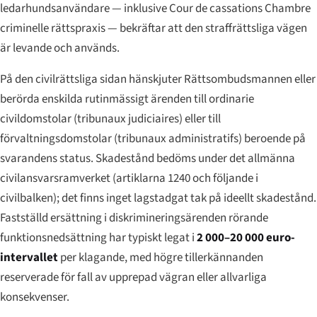
ledarhundsanvändare — inklusive Cour de cassations
Chambre
criminelle
rättspraxis — bekräftar att den straffrättsliga vägen
är levande och används.
På den civilrättsliga sidan hänskjuter Rättsombudsmannen eller
berörda enskilda rutinmässigt ärenden till ordinarie
civildomstolar (
tribunaux judiciaires
) eller till
förvaltningsdomstolar (
tribunaux administratifs
) beroende på
svarandens status. Skadestånd bedöms under det allmänna
civilansvarsramverket (
artiklarna 1240 och följande i
civilbalken
); det finns inget lagstadgat tak på ideellt skadestånd.
Fastställd ersättning i diskrimineringsärenden rörande
funktionsnedsättning har typiskt legat i
2 000–20 000 euro-
intervallet
per klagande, med högre tillerkännanden
reserverade för fall av upprepad vägran eller allvarliga
konsekvenser.