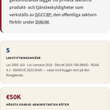
genomförande lägger till privata sektorns
produkt- och tjänsteskyldigheter som
verkställs av
DGCCRF
; den offentliga sektorn
förblir under
DINUM
.
5
LAGSTIFTNINGSNIVÅER
Loi 2005-102 · Loi Lemaire 2016 · Décret 2019-768 (WAD) · RGAA
4.1 · DDADUE 2023 (EAA) — varje nivå bygger rent på den
föregående.
€50K
HÖGSTA DDADUE-ADMINISTRATIVA BÖTER