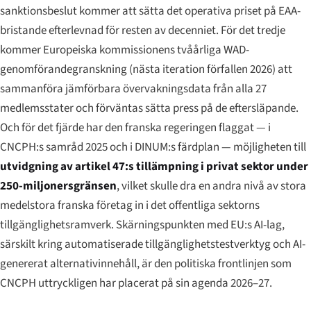
sanktionsbeslut kommer att sätta det operativa priset på EAA-
bristande efterlevnad för resten av decenniet. För det tredje
kommer Europeiska kommissionens tvåårliga WAD-
genomförandegranskning (nästa iteration förfallen 2026) att
sammanföra jämförbara övervakningsdata från alla 27
medlemsstater och förväntas sätta press på de eftersläpande.
Och för det fjärde har den franska regeringen flaggat — i
CNCPH:s samråd 2025 och i DINUM:s färdplan — möjligheten till
utvidgning av artikel 47:s tillämpning i privat sektor under
250-miljonersgränsen
, vilket skulle dra en andra nivå av stora
medelstora franska företag in i det offentliga sektorns
tillgänglighetsramverk. Skärningspunkten med EU:s AI-lag,
särskilt kring automatiserade tillgänglighetstestverktyg och AI-
genererat alternativinnehåll, är den politiska frontlinjen som
CNCPH uttryckligen har placerat på sin agenda 2026–27.