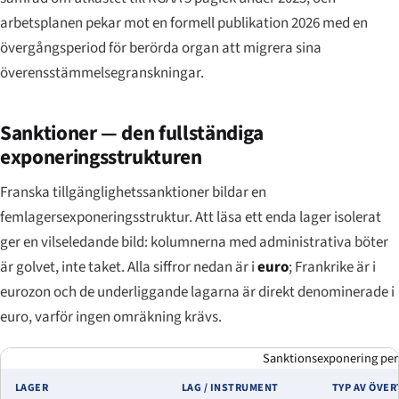
arbetsplanen pekar mot en formell publikation 2026 med en
övergångsperiod för berörda organ att migrera sina
överensstämmelsegranskningar.
Sanktioner — den fullständiga
exponeringsstrukturen
Franska tillgänglighetssanktioner bildar en
femlagersexponeringsstruktur. Att läsa ett enda lager isolerat
ger en vilseledande bild: kolumnerna med administrativa böter
är golvet, inte taket. Alla siffror nedan är i
euro
; Frankrike är i
eurozon och de underliggande lagarna är direkt denominerade i
euro, varför ingen omräkning krävs.
Sanktionsexponering per l
LAGER
LAG / INSTRUMENT
TYP AV ÖVE