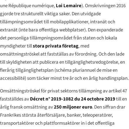
une République numérique
,
Loi Lemaire
). Omskrivningen 2016
gjorde tre strukturellt viktiga saker. Den utvidgade
tillämpningsområdet till mobilapplikationer, intranät och
extranät (inte bara offentliga webbplatser). Den expanderade
det personliga tillämpningsområdet från staten och lokala
myndigheter till
stora privata företag
, med
omsättningströskel att fastställas av förordning. Och den lade
till skyldigheten att publicera en
tillgänglighetsredogörelse
, en
flerårig tillgänglighetsplan
(
schéma pluriannuel de mise en
accessibilité
) som täcker minst tre år och en
årlig handlingsplan
.
Omsättningströskel för privat sektorns tillämpning av artikel 47
fastställdes av
Décret n° 2019-1082 du 24 octobre 2019
till en
årlig fransk omsättning av
250 miljoner euro
. Den siffran drar
Frankrikes största återförsäljare, banker, teleoperatörer,
transportaktörer och plattformsaktörer in i det offentliga