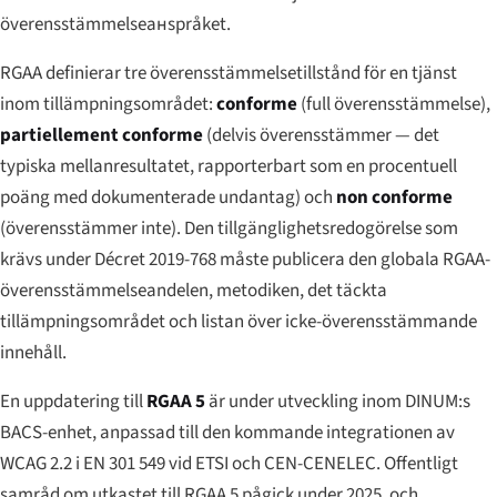
överensstämmelseанspråket.
RGAA definierar tre överensstämmelsetillstånd för en tjänst
inom tillämpningsområdet:
conforme
(full överensstämmelse),
partiellement conforme
(delvis överensstämmer — det
typiska mellanresultatet, rapporterbart som en procentuell
poäng med dokumenterade undantag) och
non conforme
(överensstämmer inte). Den tillgänglighetsredogörelse som
krävs under Décret 2019-768 måste publicera den globala RGAA-
överensstämmelseandelen, metodiken, det täckta
tillämpningsområdet och listan över icke-överensstämmande
innehåll.
En uppdatering till
RGAA 5
är under utveckling inom DINUM:s
BACS-enhet, anpassad till den kommande integrationen av
WCAG 2.2 i EN 301 549 vid ETSI och CEN-CENELEC. Offentligt
samråd om utkastet till RGAA 5 pågick under 2025, och