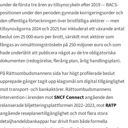
under de första tre åren av tillsynscykeln efter 2019 — BACS-
positionen under den perioden gynnade korrigeringsorder och
den offentliga förteckningen över bristfälliga aktörer — men
tillsynsvågorna 2024 och 2025 har inkluderat ett växande antal
beslut om 25 000-euro-per-brott, särskilt mot aktörer som
fångas av omsättningströskeln på 250 miljoner euro och som
hade underlåtit att publicera något av de tre obligatoriska
dokumenten (redogörelse, flerårig plan, årlig handlingsplan).
På Rättsombudsmannens sida har högt profilerade beslut
upprepade gånger tagit upp klagomål om digital tillgänglighet
mot transport- och bankaktörer. Rättsombudsmannens
intervention i ärenden mot
SNCF Connect
angående den
relanserade biljetteringsplattformen 2022–2023, mot
RATP
angående reseplanertillgänglighet och mot flera stora
detaljhandelsbankappar har drivit fram både formella