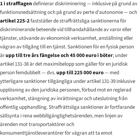
1 i strafflagen
definierar diskriminering — inklusive på grund av
funktionsnedsättning och på grund av
perte d'autonomie
— och
artikel 225-2
fastställer de straffrättsliga sanktionerna för
diskriminerande beteende vid tillhandahållande av varor eller
tjänster, utövande av ekonomisk verksamhet, anställning eller
vägran av tillgång till en tjänst. Sanktionen för en fysisk person
är
upp till tre års fängelse och 45 000 euro i böter
; under
artikel 131-38 är det maximibelopp som gäller för en juridisk
person femdubbelt — dvs.
upp till 225 000 euro
— med
ytterligare sanktioner tillgängliga under artikel 131-39 inklusive
upplösning av den juridiska personen, förbud mot en reglerad
verksamhet, stängning av inrättningar och uteslutning från
offentlig upphandling. Straffrättsliga sanktioner är fortfarande
sällsynta i rena webbillgänglighetsärenden, men linjen av
ärenden mot transportaktörer och
konsumenttjänstleverantörer för vägran att ta emot