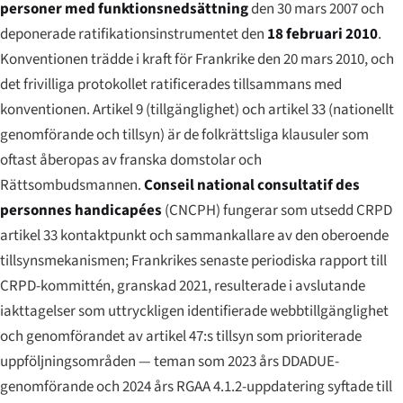
personer med funktionsnedsättning
den 30 mars 2007 och
deponerade ratifikationsinstrumentet den
18 februari 2010
.
Konventionen trädde i kraft för Frankrike den 20 mars 2010, och
det frivilliga protokollet ratificerades tillsammans med
konventionen. Artikel 9 (tillgänglighet) och artikel 33 (nationellt
genomförande och tillsyn) är de folkrättsliga klausuler som
oftast åberopas av franska domstolar och
Rättsombudsmannen.
Conseil national consultatif des
personnes handicapées
(CNCPH) fungerar som utsedd CRPD
artikel 33 kontaktpunkt och sammankallare av den oberoende
tillsynsmekanismen; Frankrikes senaste periodiska rapport till
CRPD-kommittén, granskad 2021, resulterade i avslutande
iakttagelser som uttryckligen identifierade webbtillgänglighet
och genomförandet av artikel 47:s tillsyn som prioriterade
uppföljningsområden — teman som 2023 års DDADUE-
genomförande och 2024 års RGAA 4.1.2-uppdatering syftade till