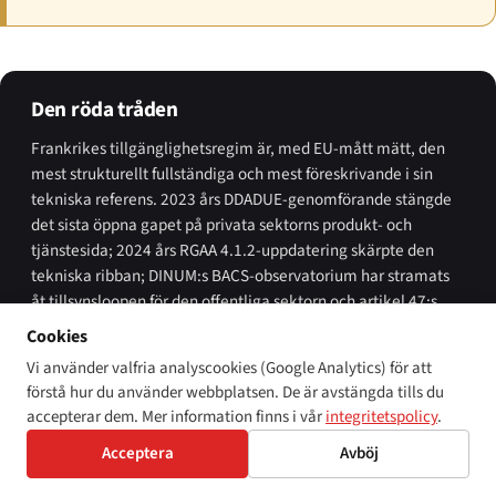
Den röda tråden
Frankrikes tillgänglighetsregim är, med EU-mått mätt, den
mest strukturellt fullständiga och mest föreskrivande i sin
tekniska referens. 2023 års DDADUE-genomförande stängde
det sista öppna gapet på privata sektorns produkt- och
tjänstesida; 2024 års RGAA 4.1.2-uppdatering skärpte den
tekniska ribban; DINUM:s BACS-observatorium har stramats
åt tillsynsloopen för den offentliga sektorn och artikel 47:s
stora företagsperimeter. Vad som återstår att testa under
Cookies
2026–27 är om DGCCRF använder sin DDADUE-administrativa
Vi använder valfria analyscookies (Google Analytics) för att
bötesbefogenhet på 50 000 euro per produkt vid sin övre
förstå hur du använder webbplatsen. De är avstängda tills du
gräns mot flagrant EAA-bristande efterlevnad — och om den
accepterar dem. Mer information finns i vår
integritetspolicy
.
länge flaggade utvidgningen av artikel 47 under 250-
miljonerströskelns verkligen landar.
Acceptera
Avböj
Läs mer från Disability World om
Europeiska