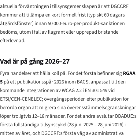
aktuella förväntningen i tillsynsgemenskapen är att DGCCRF
kommer att tillämpa en kort formell frist (typiskt 60 dagars
åtgärdsfönster) innan 50 000-euro-per-produkt-sanktionen
bedöms, utom i fall av flagrant eller upprepad bristande
efterlevnad.
Vad är på gång 2026–27
Fyra händelser att hålla koll på. För det första befinner sig
RGAA
5
på ett publikationsspår 2026 inom BACS, anpassat till den
kommande integrationen av WCAG 2.2 i EN 301 549 vid
ETSI/CEN-CENELEC; övergångsperioden efter publikation för
berörda organ att migrera sina överensstämmelsegranskningar
löper troligtvis 12–18 månader. För det andra avslutar DDADUE:s
första fullständiga tillsynscykel (28 juni 2025 – 28 juni 2026) i
mitten av året, och DGCCRF:s första våg av administrativa