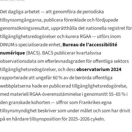
Det dagliga arbetet — att genomföra de periodiska
tillsynsomgångarna, publicera förenklade och fördjupade
genomsökningsresultat, upprätthålla det nationella registret för
tillgänglighetsredogörelser och kurera RGAA — utförs inom
DINUM:s specialiserade enhet,
Bureau de l'accessibilité
numérique
(BACS). BACS publicerar kvartalsvisa
observationsdata om efterlevnadsgraden för offentliga sektors
tillgänglighetsredogörelser, och dess
observatorium 2024
rapporterade att ungefär 60 % av de berörda offentliga
webbplatserna hade en publicerad tillgänglighetsredogörelse,
med materiell RGAA-överensstämmelse i genomsnitt 55–65 % i
den granskade kohorten — siffror som Frankrikes egna
tillsynsmyndighet beskriver som under målet och som har drivit
på en hårdare tillsynsposition för 2025–2026 cykeln.