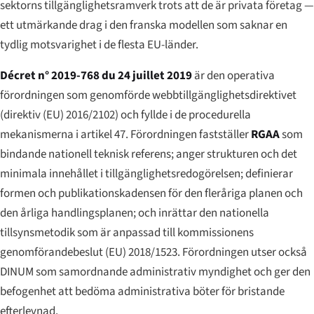
sektorns tillgänglighetsramverk trots att de är privata företag —
ett utmärkande drag i den franska modellen som saknar en
tydlig motsvarighet i de flesta EU-länder.
Décret n° 2019-768 du 24 juillet 2019
är den operativa
förordningen som genomförde webbtillgänglighetsdirektivet
(direktiv (EU) 2016/2102) och fyllde i de procedurella
mekanismerna i artikel 47. Förordningen fastställer
RGAA
som
bindande nationell teknisk referens; anger strukturen och det
minimala innehållet i tillgänglighetsredogörelsen; definierar
formen och publikationskadensen för den fleråriga planen och
den årliga handlingsplanen; och inrättar den nationella
tillsynsmetodik som är anpassad till kommissionens
genomförandebeslut (EU) 2018/1523. Förordningen utser också
DINUM som samordnande administrativ myndighet och ger den
befogenhet att bedöma administrativa böter för bristande
efterlevnad.