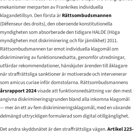
mekanismer merparten av Frankrikes individuella
klagandetillsyn. Den första är
Rättsombudsmannen
(
Défenseur des droits
), den oberoende konstitutionella
myndigheten som absorberade den tidigare
HALDE
(Höga
myndigheten mot diskriminering och för jämlikhet) 2011.
Rättsombudsmannen tar emot individuella klagomål om
diskriminering av funktionsnedsatta, genomför utredningar,
utfärdar rekommendationer, hänskjuter ärenden till åklagare
när straffrättsliga sanktioner är motiverade och intervenerar
som
amicus curiae
inför domstolarna. Rättsombudsmannens
årsrapport 2024
visade att funktionsnedsättning var den mest
angivna diskrimineringsgrunden bland alla inkomna klagomål
— mer än ett av fem diskrimineringsklagomål, med en växande
delmängd uttryckligen formulerad som digital otillgänglighet.
Det andra skyddsnätet är den straffrättsliga vägen.
Artikel 225-