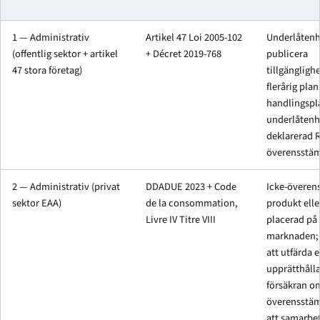
1 — Administrativ
Artikel 47 Loi 2005-102
Underlåtenh
(offentlig sektor + artikel
+ Décret 2019-768
publicera
47 stora företag)
tillgängligh
flerårig plan 
handlingspl
underlåtenh
deklarerad 
överensstä
2 — Administrativ (privat
DDADUE 2023 + Code
Icke-övere
sektor EAA)
de la consommation,
produkt elle
Livre IV Titre VIII
placerad på
marknaden; 
att utfärda e
upprätthålla
försäkran o
överensstäm
att samarbe