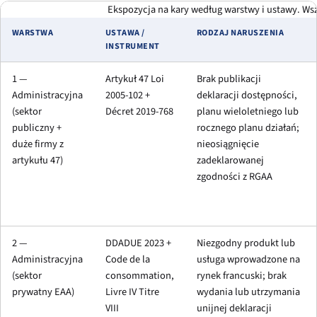
Ekspozycja na kary według warstwy i ustawy. Ws
WARSTWA
USTAWA /
RODZAJ NARUSZENIA
INSTRUMENT
1 —
Artykuł 47 Loi
Brak publikacji
Administracyjna
2005-102 +
deklaracji dostępności,
(sektor
Décret 2019-768
planu wieloletniego lub
publiczny +
rocznego planu działań;
duże firmy z
nieosiągnięcie
artykułu 47)
zadeklarowanej
zgodności z RGAA
2 —
DDADUE 2023 +
Niezgodny produkt lub
Administracyjna
Code de la
usługa wprowadzone na
(sektor
consommation,
rynek francuski; brak
prywatny EAA)
Livre IV Titre
wydania lub utrzymania
VIII
unijnej deklaracji