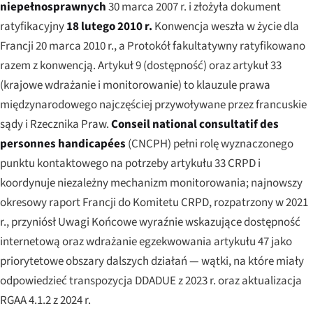
niepełnosprawnych
30 marca 2007 r. i złożyła dokument
ratyfikacyjny
18 lutego 2010 r.
Konwencja weszła w życie dla
Francji 20 marca 2010 r., a Protokół fakultatywny ratyfikowano
razem z konwencją. Artykuł 9 (dostępność) oraz artykuł 33
(krajowe wdrażanie i monitorowanie) to klauzule prawa
międzynarodowego najczęściej przywoływane przez francuskie
sądy i Rzecznika Praw.
Conseil national consultatif des
personnes handicapées
(CNCPH) pełni rolę wyznaczonego
punktu kontaktowego na potrzeby artykułu 33 CRPD i
koordynuje niezależny mechanizm monitorowania; najnowszy
okresowy raport Francji do Komitetu CRPD, rozpatrzony w 2021
r., przyniósł Uwagi Końcowe wyraźnie wskazujące dostępność
internetową oraz wdrażanie egzekwowania artykułu 47 jako
priorytetowe obszary dalszych działań — wątki, na które miały
odpowiedzieć transpozycja DDADUE z 2023 r. oraz aktualizacja
RGAA 4.1.2 z 2024 r.