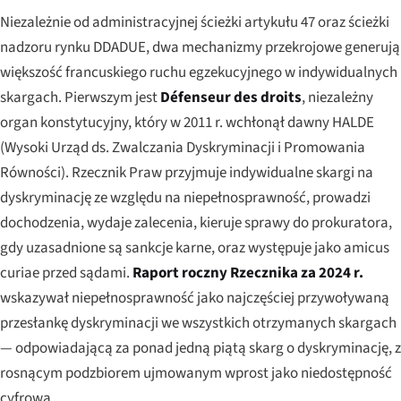
Niezależnie od administracyjnej ścieżki artykułu 47 oraz ścieżki
nadzoru rynku DDADUE, dwa mechanizmy przekrojowe generują
większość francuskiego ruchu egzekucyjnego w indywidualnych
skargach. Pierwszym jest
Défenseur des droits
, niezależny
organ konstytucyjny, który w 2011 r. wchłonął dawny
HALDE
(Wysoki Urząd ds. Zwalczania Dyskryminacji i Promowania
Równości). Rzecznik Praw przyjmuje indywidualne skargi na
dyskryminację ze względu na niepełnosprawność, prowadzi
dochodzenia, wydaje zalecenia, kieruje sprawy do prokuratora,
gdy uzasadnione są sankcje karne, oraz występuje jako
amicus
curiae
przed sądami.
Raport roczny Rzecznika za 2024 r.
wskazywał niepełnosprawność jako najczęściej przywoływaną
przesłankę dyskryminacji we wszystkich otrzymanych skargach
— odpowiadającą za ponad jedną piątą skarg o dyskryminację, z
rosnącym podzbiorem ujmowanym wprost jako niedostępność
cyfrowa.