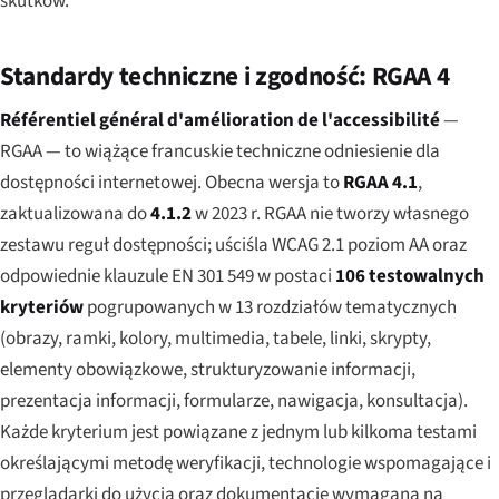
skutków.
Standardy techniczne i zgodność: RGAA 4
Référentiel général d'amélioration de l'accessibilité
—
RGAA — to wiążące francuskie techniczne odniesienie dla
dostępności internetowej. Obecna wersja to
RGAA 4.1
,
zaktualizowana do
4.1.2
w 2023 r. RGAA nie tworzy własnego
zestawu reguł dostępności; uściśla WCAG 2.1 poziom AA oraz
odpowiednie klauzule EN 301 549 w postaci
106 testowalnych
kryteriów
pogrupowanych w 13 rozdziałów tematycznych
(obrazy, ramki, kolory, multimedia, tabele, linki, skrypty,
elementy obowiązkowe, strukturyzowanie informacji,
prezentacja informacji, formularze, nawigacja, konsultacja).
Każde kryterium jest powiązane z jednym lub kilkoma
testami
określającymi metodę weryfikacji, technologie wspomagające i
przeglądarki do użycia oraz dokumentację wymaganą na