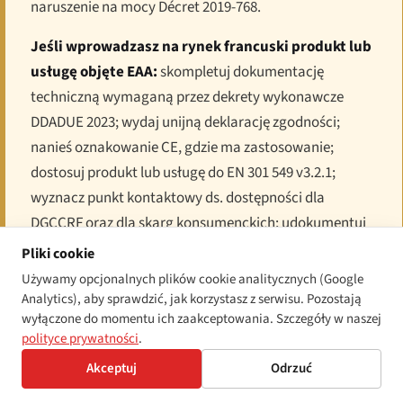
naruszenie na mocy Décret 2019-768.
Jeśli wprowadzasz na rynek francuski produkt lub
usługę objęte EAA:
skompletuj dokumentację
techniczną wymaganą przez dekrety wykonawcze
DDADUE 2023; wydaj unijną deklarację zgodności;
nanieś oznakowanie CE, gdzie ma zastosowanie;
dostosuj produkt lub usługę do EN 301 549 v3.2.1;
wyznacz punkt kontaktowy ds. dostępności dla
DGCCRF oraz dla skarg konsumenckich; udokumentuj
zgodność i zachowaj rejestry przez regulacyjne okno
Pliki cookie
pięcioletnie.
Używamy opcjonalnych plików cookie analitycznych (Google
Analytics), aby sprawdzić, jak korzystasz z serwisu. Pozostają
wyłączone do momentu ich zaakceptowania. Szczegóły w naszej
polityce prywatności
.
Akceptuj
Odrzuć
Myśl przewodnia