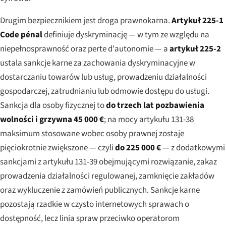
Drugim bezpiecznikiem jest droga prawnokarna.
Artykuł 225-1
Code pénal
definiuje dyskryminację — w tym ze względu na
niepełnosprawność oraz
perte d'autonomie
— a
artykuł 225-2
ustala sankcje karne za zachowania dyskryminacyjne w
dostarczaniu towarów lub usług, prowadzeniu działalności
gospodarczej, zatrudnianiu lub odmowie dostępu do usługi.
Sankcja dla osoby fizycznej to
do trzech lat pozbawienia
wolności i grzywna 45 000 €
; na mocy artykułu 131-38
maksimum stosowane wobec osoby prawnej zostaje
pięciokrotnie zwiększone — czyli
do 225 000 €
— z dodatkowymi
sankcjami z artykułu 131-39 obejmującymi rozwiązanie, zakaz
prowadzenia działalności regulowanej, zamknięcie zakładów
oraz wykluczenie z zamówień publicznych. Sankcje karne
pozostają rzadkie w czysto internetowych sprawach o
dostępność, lecz linia spraw przeciwko operatorom