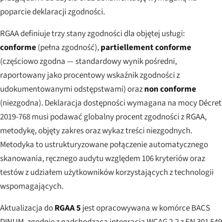
poparcie deklaracji zgodności.
RGAA definiuje trzy stany zgodności dla objętej usługi:
conforme
(pełna zgodność),
partiellement conforme
(częściowo zgodna — standardowy wynik pośredni,
raportowany jako procentowy wskaźnik zgodności z
udokumentowanymi odstępstwami) oraz
non conforme
(niezgodna). Deklaracja dostępności wymagana na mocy Décret
2019-768 musi podawać globalny procent zgodności z RGAA,
metodykę, objęty zakres oraz wykaz treści niezgodnych.
Metodyka to ustrukturyzowane połączenie automatycznego
skanowania, ręcznego audytu względem 106 kryteriów oraz
testów z udziałem użytkowników korzystających z technologii
wspomagających.
Aktualizacja do
RGAA 5
jest opracowywana w komórce BACS
DINUM, zgodnie z nadchodzącą integracją WCAG 2.2 z EN 301 549