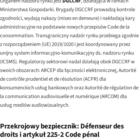
Organem nadzoru rynku jest
DGCCRF
, działająca w ramach
Ministerstwa Gospodarki. Brygady DGCCRF prowadzą kontrole
zgodności, wydają nakazy (
mises en demeure
) i nakładają kary
administracyjne na podstawie nowych przepisów Code de la
consommation. Transgraniczny nadzór rynku przebiega zgodnie
z rozporządzeniem (UE) 2019/1020 i jest koordynowany przez
unijny system informacyjno-komunikacyjny ds. nadzoru rynku
(ICSMS). Regulatorzy sektorowi nadal działają obok DGCCRF w
swoich obszarach: ARCEP dla łączności elektronicznej, Autorité
de contrôle prudentiel et de résolution (ACPR) dla
konsumenckich usług bankowych oraz Autorité de régulation de
la communication audiovisuelle et numérique (ARCOM) dla
usług mediów audiowizualnych.
Przekrojowy bezpiecznik: Défenseur des
droits i artykuł 225-2 Code pénal