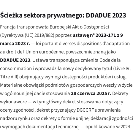
Ścieżka sektora prywatnego: DDADUE 2023
Francja transponowała Europejski Akt o Dostępności
(Dyrektywa (UE) 2019/882) poprzez
ustawę n° 2023-171 z 9
marca 2023 r.
—
loi portant diverses dispositions d'adaptation
au droit de l'Union européenne
, powszechnie znaną jako
DDADUE 2023
. Ustawa transponująca zmieniła
Code de la
consommation
i wprowadziła nowy dedykowany tytuł (
Livre IV
,
Titre VIII) obejmujący wymogi dostępności produktów i usług.
Materialne obowiązki podmiotów gospodarczych weszły w życie
w ogólnounijnej dacie stosowania
28 czerwca 2025 r.
Dekrety
wykonawcze — w tym główny dekret stosowania dotyczący
oceny zgodności, dekret przyznający DGCCRF uprawnienia
nadzoru rynku oraz dekrety o formie unijnej deklaracji zgodności
i wymogach dokumentacji technicznej — opublikowano w 2024