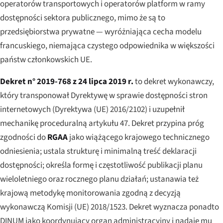
operatorów transportowych i operatorów platform w ramy
dostępności sektora publicznego, mimo że są to
przedsiębiorstwa prywatne — wyróżniająca cecha modelu
francuskiego, niemająca czystego odpowiednika w większości
państw członkowskich UE.
Dekret n° 2019-768 z 24 lipca 2019 r.
to dekret wykonawczy,
który transponował Dyrektywę w sprawie dostępności stron
internetowych (Dyrektywa (UE) 2016/2102) i uzupełnił
mechanikę proceduralną artykułu 47. Dekret przypina próg
zgodności do
RGAA
jako wiążącego krajowego technicznego
odniesienia; ustala strukturę i minimalną treść deklaracji
dostępności; określa formę i częstotliwość publikacji planu
wieloletniego oraz rocznego planu działań; ustanawia też
krajową metodykę monitorowania zgodną z decyzją
wykonawczą Komisji (UE) 2018/1523. Dekret wyznacza ponadto
DINUM jako koordynujący organ administracyjny i nadaje mu