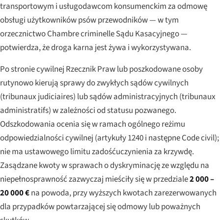
transportowym i usługodawcom konsumenckim za odmowę
obsługi użytkowników psów przewodników — w tym
orzecznictwo
Chambre criminelle
Sądu Kasacyjnego —
potwierdza, że droga karna jest żywa i wykorzystywana.
Po stronie cywilnej Rzecznik Praw lub poszkodowane osoby
rutynowo kierują sprawy do zwykłych sądów cywilnych
(
tribunaux judiciaires
) lub sądów administracyjnych (
tribunaux
administratifs
) w zależności od statusu pozwanego.
Odszkodowania ocenia się w ramach ogólnego reżimu
odpowiedzialności cywilnej (
artykuły 1240 i następne Code civil
);
nie ma ustawowego limitu zadośćuczynienia za krzywdę.
Zasądzane kwoty w sprawach o dyskryminację ze względu na
niepełnosprawność zazwyczaj mieściły się w przedziale
2 000 –
20 000 €
na powoda, przy wyższych kwotach zarezerwowanych
dla przypadków powtarzającej się odmowy lub poważnych