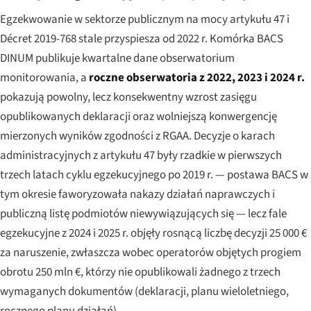
Egzekwowanie w sektorze publicznym na mocy artykułu 47 i
Décret 2019-768 stale przyspiesza od 2022 r. Komórka BACS
DINUM publikuje kwartalne dane obserwatorium
monitorowania, a
roczne obserwatoria z 2022, 2023 i 2024 r.
pokazują powolny, lecz konsekwentny wzrost zasięgu
opublikowanych deklaracji oraz wolniejszą konwergencję
mierzonych wyników zgodności z RGAA. Decyzje o karach
administracyjnych z artykułu 47 były rzadkie w pierwszych
trzech latach cyklu egzekucyjnego po 2019 r. — postawa BACS w
tym okresie faworyzowała nakazy działań naprawczych i
publiczną listę podmiotów niewywiązujących się — lecz fale
egzekucyjne z 2024 i 2025 r. objęły rosnącą liczbę decyzji 25 000 €
za naruszenie, zwłaszcza wobec operatorów objętych progiem
obrotu 250 mln €, którzy nie opublikowali żadnego z trzech
wymaganych dokumentów (deklaracji, planu wieloletniego,
rocznego planu działań).