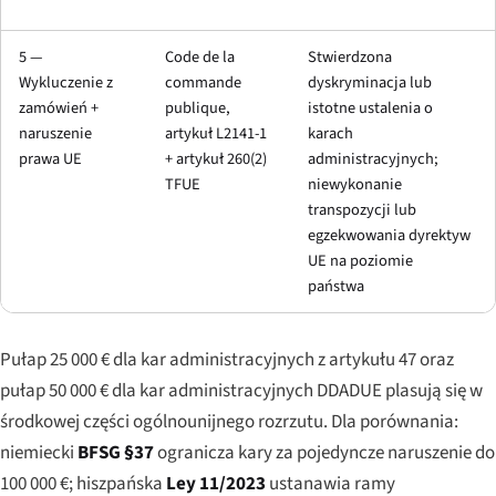
5 —
Code de la
Stwierdzona
Wykluczenie z
commande
dyskryminacja lub
zamówień +
publique,
istotne ustalenia o
naruszenie
artykuł L2141-1
karach
prawa UE
+ artykuł 260(2)
administracyjnych;
TFUE
niewykonanie
transpozycji lub
egzekwowania dyrektyw
UE na poziomie
państwa
Pułap 25 000 € dla kar administracyjnych z artykułu 47 oraz
pułap 50 000 € dla kar administracyjnych DDADUE plasują się w
środkowej części ogólnounijnego rozrzutu. Dla porównania:
niemiecki
BFSG §37
ogranicza kary za pojedyncze naruszenie do
100 000 €; hiszpańska
Ley 11/2023
ustanawia ramy