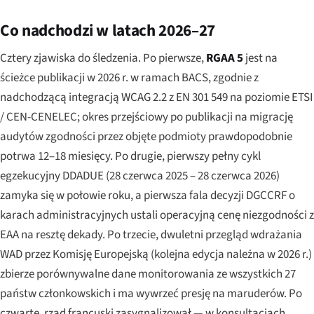
Co nadchodzi w latach 2026–27
Cztery zjawiska do śledzenia. Po pierwsze,
RGAA 5
jest na
ścieżce publikacji w 2026 r. w ramach BACS, zgodnie z
nadchodzącą integracją WCAG 2.2 z EN 301 549 na poziomie ETSI
/ CEN-CENELEC; okres przejściowy po publikacji na migrację
audytów zgodności przez objęte podmioty prawdopodobnie
potrwa 12–18 miesięcy. Po drugie, pierwszy pełny cykl
egzekucyjny DDADUE (28 czerwca 2025 – 28 czerwca 2026)
zamyka się w połowie roku, a pierwsza fala decyzji DGCCRF o
karach administracyjnych ustali operacyjną cenę niezgodności z
EAA na resztę dekady. Po trzecie, dwuletni przegląd wdrażania
WAD przez Komisję Europejską (kolejna edycja należna w 2026 r.)
zbierze porównywalne dane monitorowania ze wszystkich 27
państw członkowskich i ma wywrzeć presję na maruderów. Po
czwarte, rząd francuski zasygnalizował — w konsultacjach