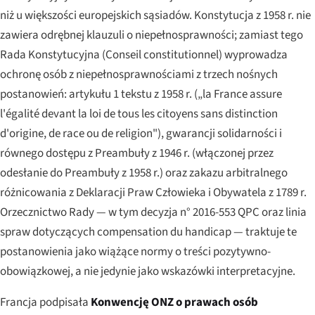
niż u większości europejskich sąsiadów. Konstytucja z 1958 r. nie
zawiera odrębnej klauzuli o niepełnosprawności; zamiast tego
Rada Konstytucyjna (
Conseil constitutionnel
) wyprowadza
ochronę osób z niepełnosprawnościami z trzech nośnych
postanowień: artykułu 1 tekstu z 1958 r. („
la France assure
l'égalité devant la loi de tous les citoyens sans distinction
d'origine, de race ou de religion
"), gwarancji solidarności i
równego dostępu z Preambuły z 1946 r. (włączonej przez
odesłanie do Preambuły z 1958 r.) oraz zakazu arbitralnego
różnicowania z Deklaracji Praw Człowieka i Obywatela z 1789 r.
Orzecznictwo Rady — w tym decyzja n° 2016-553 QPC oraz linia
spraw dotyczących
compensation du handicap
— traktuje te
postanowienia jako wiążące normy o treści pozytywno-
obowiązkowej, a nie jedynie jako wskazówki interpretacyjne.
Francja podpisała
Konwencję ONZ o prawach osób