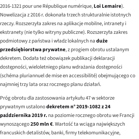
2016-1321 pour une République numérique
,
Loi Lemaire
).
Nowelizacja z 2016 r. dokonała trzech strukturalnie istotnych
rzeczy. Rozszerzyła zakres na aplikacje mobilne, intranety i
ekstranety (nie tylko witryny publiczne). Rozszerzyła zakres
podmiotowy z państwa i władz lokalnych na
duże
przedsiębiorstwa prywatne
, z progiem obrotu ustalanym
dekretem. Dodała też obowiązek publikacji
deklaracji
dostępności
,
wieloletniego planu wdrażania dostępności
(
schéma pluriannuel de mise en accessibilité
) obejmującego co
najmniej trzy lata oraz
rocznego planu działań
.
Próg obrotu dla zastosowania artykułu 47 w sektorze
prywatnym ustalono
dekretem n° 2019-1082 z 24
października 2019 r.
na poziomie rocznego obrotu we Francji
wynoszącego
250 mln €
. Wartość ta wciąga największych
francuskich detalistów, banki, firmy telekomunikacyjne,