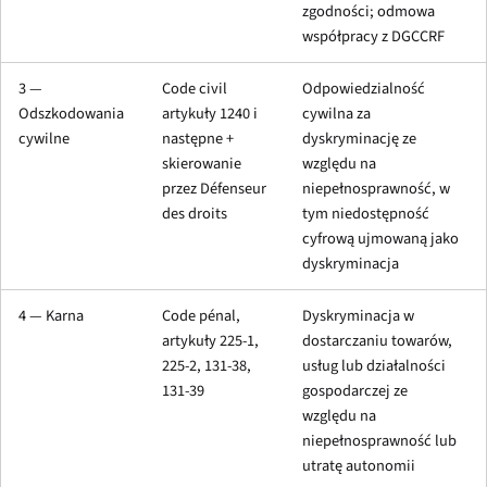
zgodności; odmowa
współpracy z DGCCRF
3 —
Code civil
Odpowiedzialność
Odszkodowania
artykuły 1240 i
cywilna za
cywilne
następne +
dyskryminację ze
skierowanie
względu na
przez Défenseur
niepełnosprawność, w
des droits
tym niedostępność
cyfrową ujmowaną jako
dyskryminacja
4 — Karna
Code pénal,
Dyskryminacja w
artykuły 225-1,
dostarczaniu towarów,
225-2, 131-38,
usług lub działalności
131-39
gospodarczej ze
względu na
niepełnosprawność lub
utratę autonomii