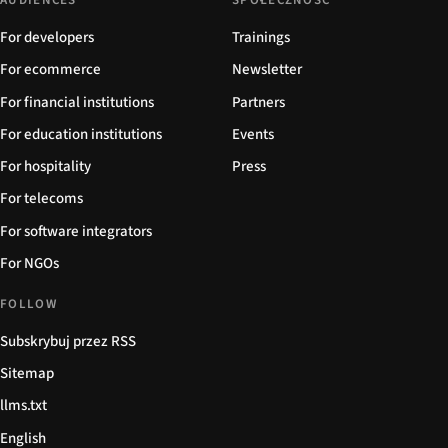
AUDIENCES
SPOŁECZNOŚĆ
For developers
Trainings
For ecommerce
Newsletter
For financial institutions
Partners
For education institutions
Events
For hospitality
Press
For telecoms
For software integrators
For NGOs
FOLLOW
Subskrybuj przez RSS
Sitemap
llms.txt
English