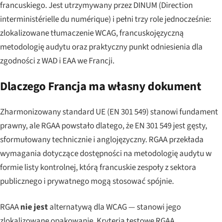
francuskiego. Jest utrzymywany przez DINUM (
Direction
interministérielle du numérique
) i pełni trzy role jednocześnie:
zlokalizowane tłumaczenie WCAG, francuskojęzyczną
metodologię audytu oraz praktyczny punkt odniesienia dla
zgodności z WAD i EAA we Francji.
Dlaczego Francja ma własny dokument
Zharmonizowany standard UE (EN 301 549) stanowi fundament
prawny, ale RGAA powstało dlatego, że EN 301 549 jest gęsty,
sformułowany technicznie i anglojęzyczny. RGAA przekłada
wymagania dotyczące dostępności na metodologię audytu w
formie listy kontrolnej, którą francuskie zespoły z sektora
publicznego i prywatnego mogą stosować spójnie.
RGAA
nie jest
alternatywą dla WCAG — stanowi jego
zlokalizowane opakowanie. Kryteria testowe RGAA