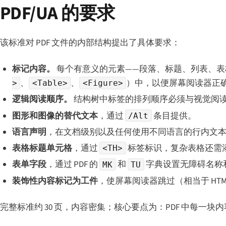
PDF/UA 的要求
该标准对 PDF 文件的内部结构提出了具体要求：
标记内容。
每个有意义的元素——段落、标题、列表、表
、
、
）中，以便屏幕阅读器正
>
<Table>
<Figure>
逻辑阅读顺序。
结构树中标签的排列顺序必须与视觉阅读顺
图形和图像的替代文本
，通过
条目提供。
/Alt
语言声明
，在文档级别以及任何使用不同语言的行内文
表格标题单元格
，通过
标签标识，复杂表格还需
<TH>
表单字段
，通过 PDF 的
和
字典设置无障碍名称
MK
TU
装饰性内容标记为工件
，使屏幕阅读器跳过（相当于 HTM
完整标准约 30 页，内容密集；核心要点为：PDF 中每一