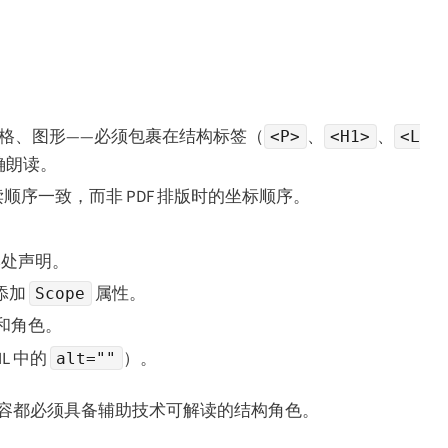
格、图形——必须包裹在结构标签（
、
、
<P>
<H1>
<L
确朗读。
序一致，而非 PDF 排版时的坐标顺序。
本处声明。
添加
属性。
Scope
和角色。
L 中的
）。
alt=""
块内容都必须具备辅助技术可解读的结构角色。