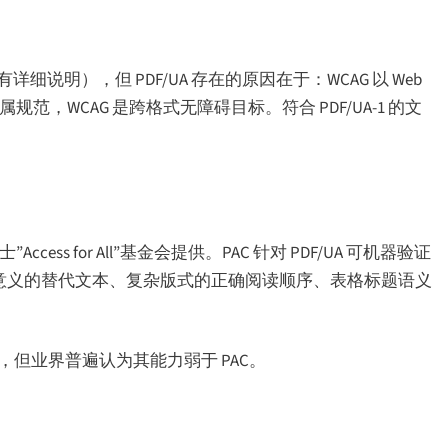
”对此有详细说明），但 PDF/UA 存在的原因在于：WCAG 以 Web
属规范，WCAG 是跨格式无障碍目标。符合 PDF/UA-1 的文
，由瑞士”Access for All”基金会提供。PAC 针对 PDF/UA 可机器验证
—有意义的替代文本、复杂版式的正确阅读顺序、表格标题语义
 感知扫描，但业界普遍认为其能力弱于 PAC。